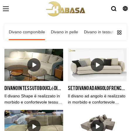
Divano componibile
Divano in pelle
Divano in tessuto
Letti
Divano in tessuto Bouclé Divano componibile in stile con chaise lounge Arredamento per la casa di interior design
Set divano ad angolo French Lounge in tessuto Teddy bianco a forma di curva
Il divano Shape è realizzato in
Il divano ad angolo è realizzato
morbido e confortevole tessuto
in morbido e confortevole
di peluche, spugna ad alta
tessuto di peluche, spugna ad
densità e ad alta resilienza.
alta densità e alta resilienza.
Perfetto per intrattenere gli
Perfetto per intrattenere gli
ospiti o rilassarsi con amici e
ospiti o rilassarsi con amici e