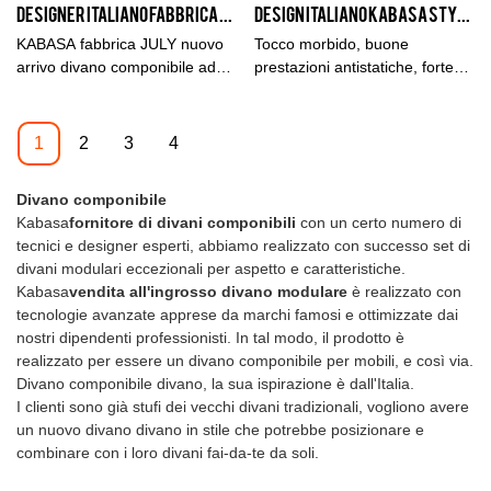
Designer italiano fabbrica KABASA LUGLIO nuovo arrivo divano componibile ad angolo a forma di L Produttore | Kabasa
Design italiano KABASA Style Tessuto di alta qualità Hotel 3 Posti Blogger Divano Divano Soggiorno Divani Set Mobili # 2109
ecc. E gode di una buona
reputazione nel mercato
KABASA fabbrica JULY nuovo
Tocco morbido, buone
.Kabasa riassume i difetti dei
arrivo divano componibile ad
prestazioni antistatiche, forte
prodotti passati e li migliora
angolo a forma di L rispetto a
traspirabilità del tessuto, come
continuamente. Le specifiche
prodotti simili sul mercato, ha
se fosse seduto su una nuvola,
del grande divano componibile
vantaggi eccezionali
si sente delicato sulla pelle,
1
2
3
4
componibile in tessuto boucle
incomparabili in termini di
ecologico e sicuro, con
beige per l'arredamento della
prestazioni, qualità, aspetto,
un'eccellente permeabilità al
Divano componibile
casa di interior design del
ecc. E gode di una buona
calore e all'umidità.
Kabasa
fornitore di divani componibili
con un certo numero di
soggiorno di casa possono
reputazione sul mercato.
tecnici e designer esperti, abbiamo realizzato con successo set di
essere personalizzate in base
Kabasa riassume i difetti di
divani modulari eccezionali per aspetto e caratteristiche.
alle tue esigenze.
prodotti passati e li migliora
Kabasa
vendita all'ingrosso divano modulare
è realizzato con
continuamente. Le specifiche
tecnologie avanzate apprese da marchi famosi e ottimizzate dai
della fabbrica KABASA JULY
nostri dipendenti professionisti. In tal modo, il prodotto è
nuovo arrivo divano ad angolo
realizzato per essere un divano componibile per mobili, e così via.
modulare a forma di L possono
Divano componibile divano, la sua ispirazione è dall'Italia.
essere personalizzate in base
I clienti sono già stufi dei vecchi divani tradizionali, vogliono avere
alle tue esigenze.
un nuovo divano divano in stile che potrebbe posizionare e
combinare con i loro divani fai-da-te da soli.