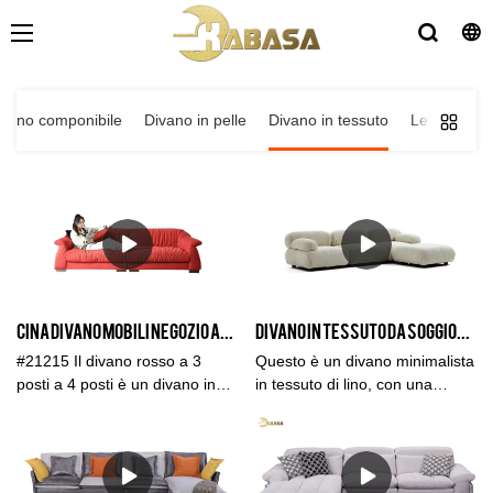
ivano componibile
Divano in pelle
Divano in tessuto
Letti
Diva
CINA divano mobili negozio all'ingrosso divano rosso soggiorno, 3 posti 4 posti divano set mobili
Divano in Tessuto da Soggiorno di Design Italiano Divano ad Angolo in Lino - KABASA
#21215 Il divano rosso a 3
Questo è un divano minimalista
posti a 4 posti è un divano in
in tessuto di lino, con una
piumino minimalista con una
struttura flessibile, confortevole,
struttura flessibile, confortevole,
traspirante, sano, ecologico,
traspirante, salutare, ecologico,
resistente all'usura e allo
resistente all'usura e
sporco.