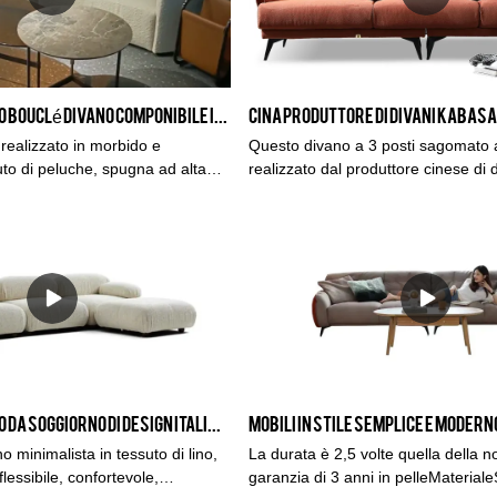
Divano in tessuto Bouclé Divano componibile in stile con chaise lounge Arredamento per la casa di interior design
 realizzato in morbido e
Questo divano a 3 posti sagomato 
uto di peluche, spugna ad alta
realizzato dal produttore cinese di d
resilienza. Perfetto per
Kabasa. Il set divano arancione flas
piti o rilassarsi con amici e
per il soggiorno. Disponibile in diver
e uno stile eccezionale che si
materiale di rivestimento e diverse 
lsiasi soggiorno.Torna a casa
adattano ai diversi spazi. Kabasa fo
to boucle degno di una
OEM e OEM per distributori e impor
tremamente resistente con un
prezzo di fabbrica.
ibile& sensazione naturale. Con
tro quadrato, il boucle
to deliziosamente riccio con
ne nella trama. Nonostante il
Divano in Tessuto da Soggiorno di Design Italiano Divano ad Angolo in Lino - KABASA
suto ad anello completamente
ontano potrebbe essere scambiato
 minimalista in tessuto di lino,
La durata è 2,5 volte quella della 
ne di anelli e pile tagliate. La
flessibile, confortevole,
garanzia di 3 anni in pelleMateriale
a una consistenza sbalorditiva e