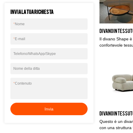
Invia la tua richiesta
*
Nome
Il divano Shape è
*
E-mail
confortevole tess
densità e ad alta 
Telefono/WhatsApp/Skype
intrattenere gli os
familiari, ha anch
Nome della ditta
adatta bene a qua
con questo tessu
passerella ed es
*
Contenuto
drappeggio incred
590 grammi per me
KABASA è un tessu
una bella variazio
Invia
boucle sia un tes
intrecciato, da l
Questo è un divano
per una combinazio
con una struttura 
boucle indigena h