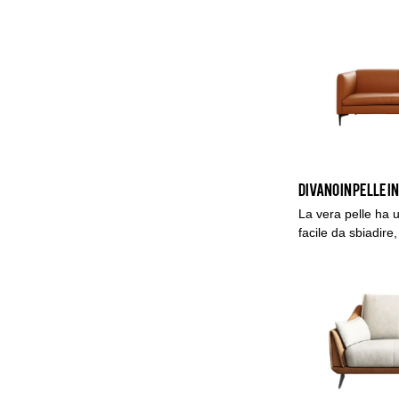
traspirante, sano,
una superficie pi
allo sporco.
La vera pelle ha 
facile da sbiadire,
strappo, ha una l
visione di alto livel