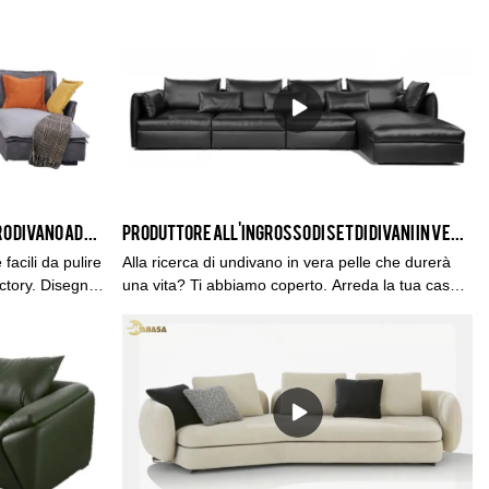
ttitura: spugna
divano rispetto a prodotti simili sul mercato,
presenta vantaggi eccezionali incomparabili in
ivo per 3
termini di prestazioni, qualità, aspetto, ecc. E gode
ano
di una buona reputazione sul mercato. Kabasa
a: 175*103*80
riassume il difetti dei prodotti passati e li migliora
continuamente. Le specifiche del 2022 Divano in
pelle di alta qualità alla moda italiana Divano da
soggiorno Combinazione divano possono essere
personalizzate in base alle proprie
esigenze.Materiale resistente all'acquaSu misura
Con cuscini per lo schienale libero Divano ad angolo grande da terra a L in tessuto grigio misto bianco
Produttore all'ingrosso di set di divani in vera pelle nera a forma di L | Kabasa
2022 Divano in pelle di alta qualità italiano alla
moda Divano da soggiorno Produttori di divani
facili da pulire
Alla ricerca di undivano in vera pelle che durerà
modulari Dalla Cina | Kabasa rispetto a prodotti
ctory. Disegni
una vita? Ti abbiamo coperto. Arreda la tua casa
simili sul mercato, ha vantaggi eccezionali
i direttamente a
con la nostra gamma di componibili in vera pelle
incomparabili in termini di prestazioni, qualità,
ro grigio misto
per una sensazione senza tempo. Questo divano
aspetto, ecc. e gode di una buona reputazione sul
 grande da
ad angolo in pelle è prodotto dalla fabbrica di
mercato. Kabasa riassume i difetti dei prodotti
.
divani Foshan Kabasa in Cina. Kabasa è un
precedenti e li migliora continuamente. Le
produttore di divani premium per la produzione di
specifiche di 2022 su misura divano in pelle
mobili in vera pelle di alta qualità con 14 anni di
italiano di alta qualità divano divano modulare
esperienza nella produzione di divani. Ci
produttori di divani dalla Cina | Kabasa può essere
dedichiamo alla produzione del divano di alta
personalizzato in base alle tue esigenze.Materiale