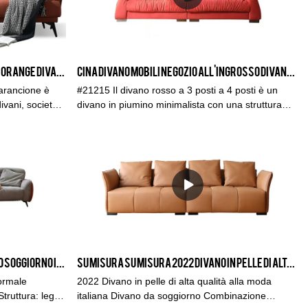
Cina Produttore di divani Kabasa Orange Divano arancione a 3 posti divano arancione modulare per soggiorno
CINA divano mobili negozio all'ingrosso divano rosso soggiorno, 3 posti 4 posti divano set mobili
arancione è
#21215 Il divano rosso a 3 posti a 4 posti è un
ivani, società
divano in piumino minimalista con una struttura
h è perfetto
flessibile, confortevole, traspirante, salutare,
si colori,
ecologico, resistente all'usura e antivegetativa. In
misure si
KABASA produciamo sempre divani in pelle e
rnisce servizi
tessuto di alta qualità. Non importa se usi pelle
tatori con
genuina di alta qualità o pelle vegana o pelle in
microfibra premium, è così morbida e resistente,
rende i design più belli caldi e confortevoli. Di
solito utilizziamo il tessuto di cotone ramiè o lino
per realizzare la tappezzeria del divano. Divano
da soggiorno con mobili di alta qualità, la durata
Mobili in stile semplice e moderno Soggiorno in pelle a 3 posti Hotel Soft Cloud Milano e Divano da soggiorno
Su misura Su misura 2022 Divano in pelle di alta qualità italiano alla moda Divano da soggiorno Produttori di divani modulari
della vita è 2,5 volte più lunga della normale
garanzia di 3 anni in pelleDivano a 3 posti:
normale
2022 Divano in pelle di alta qualità alla moda
220*100*75 cmDivano a 3 posti: 260*100*75 cm
Struttura: legno
italiana Divano da soggiorno Combinazione