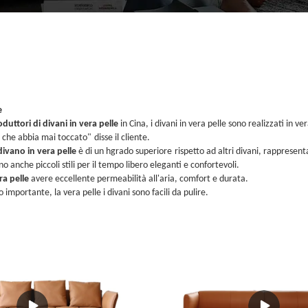
e
duttori di divani in vera pelle
in Cina, i divani in vera pelle sono realizzati in v
 che abbia mai toccato
"
disse il cliente.
divano in vera pelle
è di un h
grado superiore
rispetto ad altri divani
, rappresenta
no anche piccoli stili per il tempo libero eleganti e confortevoli
.
ra pelle
avere
eccellente permeabilità all'aria, comfort e durata.
importante, la vera pelle
i divani sono facili da pulire.