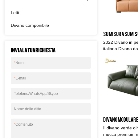
Letti
Divano componibile
2022 Divano in pel
italiana Divano 
Invia la tua richiesta
divano rispetto a 
presenta vantaggi
*
Nome
termini di prestaz
di una buona rep
*
E-mail
riassume il difetti
continuamente. Le
pelle di alta qual
Telefono/WhatsApp/Skype
soggiorno Combin
personalizzate in 
Nome della ditta
esigenze.Material
2022 Divano in pell
*
Contenuto
moda Divano da so
Il divano verde ol
modulari Dalla Ci
mucca premium nel