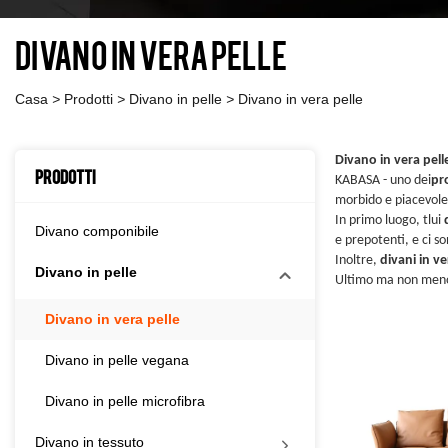
Divano in vera pelle
Casa
>
Prodotti
>
Divano in pelle
>
Divano in vera pelle
Divano in vera pell
Prodotti
KABASA - uno dei
pro
morbido e piacevole
In primo luogo, t
lui
Divano componibile
e prepotenti, e ci so
Inoltre,
divani in ve
Divano in pelle
Ultimo ma non meno 
Divano in vera pelle
Divano in pelle vegana
Divano in pelle microfibra
Divano in tessuto