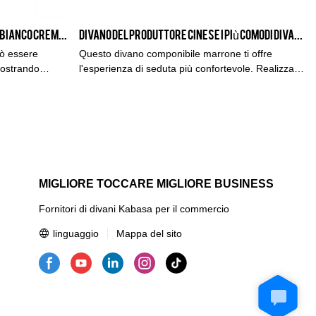
Il più comodo divano in vera pelle bianco crema per soggiorno realizzato dal produttore Kabasa
Divano del produttore cinese I più comodi divani componibili marroni per grandi lotti
uò essere
Questo divano componibile marrone ti offre
mostrando
l'esperienza di seduta più confortevole. Realizzati
ricerca infinita
dal produttore cinese Foshan Kabasa, i divani per
etto e un'alta
grandi lotti sono in vendita con quantità di massa
popolari di
per grossisti e importatori.
MIGLIORE TOCCARE MIGLIORE BUSINESS
Fornitori di divani Kabasa per il commercio
linguaggio
Mappa del sito