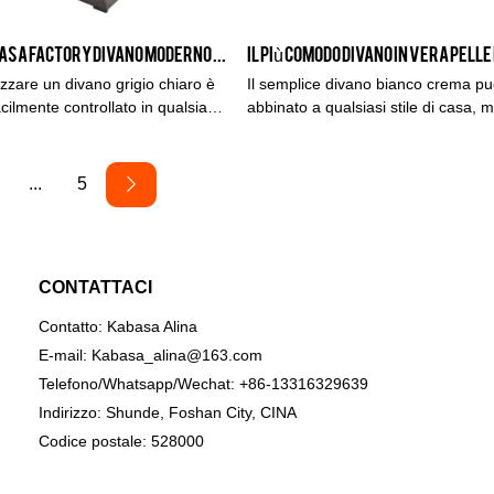
Prodotto da Kabasa Factory Divano moderno a 3 posti grigio chiaro di alta qualità
lizzare un divano grigio chiaro è
Il semplice divano bianco crema p
ilmente controllato in qualsiasi
abbinato a qualsiasi stile di casa, 
i migliori colori antimacchia.
l'atmosfera della vita romantica e la 
le di alta qualità, questo divano
della vita domestica.Con un bell'asp
ivani più venduti in Kabasa Sofa
qualità, diventa uno dei design più 
...
5
Kabasa.
CONTATTACI
Contatto: Kabasa Alina
E-mail:
Kabasa_alina@163.com
Telefono/Whatsapp/Wechat: +86-13316329639
Indirizzo: Shunde, Foshan City, CINA
Codice postale: 528000