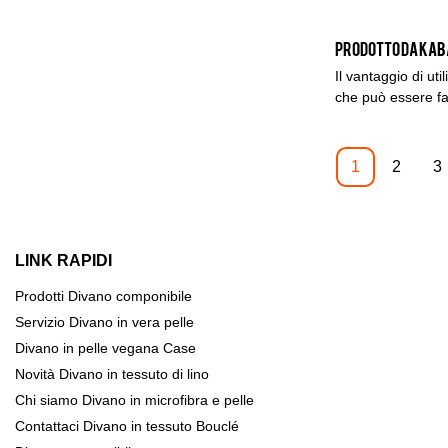
Il vantaggio di uti
che può essere fac
spazio ed è uno de
Con il suo materia
diventa uno dei d
1
2
3
Factory.
LINK RAPIDI
Prodotti
Divano componibile
Servizio
Divano in vera pelle
Divano in pelle vegana
Case
Novità
Divano in tessuto di lino
Chi siamo
Divano in microfibra e pelle
Contattaci
Divano in tessuto Bouclé