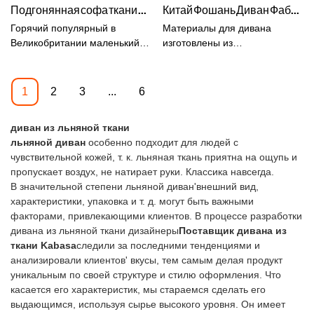
Подгонянная софа ткани бархата зеленого цвета середины века горячая популярная Великобритания малая для изготовления живущей комнаты от китая | Кабаса
Китай Фошань Диван Фабрика Многофункциональная льняная ткань Темно-серый угловой диван Низкая цена
д. и пользуется хорошей
репутацией на рынке. Kabasa
репутацией на рынке. Kabasa
обобщает дефекты прошлых
Горячий популярный в
Материалы для дивана
суммирует дефекты прошлых
продуктов и постоянно их
Великобритании маленький
изготовлены из
продуктов, и постоянно
улучшает. Технические
диван из зеленого бархата на
высококачественных
совершенствует их.
характеристики секционного
Среднем Востоке для
материалов. Лен: хотя лен
Спецификации 2 CUSHION
дивана Kabasa best linen
гостиной по сравнению с
является очень элегантным
1
2
3
...
6
FABRIC SOFA COUCH ДЛЯ
могут быть изменены в
аналогичными продуктами на
материалом, его лучше всего
ГОСТИНОЙ могут быть
соответствии с вашими
рынке, он имеет
использовать только в местах
диван из льняной ткани
настроены в соответствии с
потребностями.
несравненные выдающиеся
с низкой проходимостью.
льняной диван
особенно подходит для людей с
вашими потребностями.
преимущества с точки зрения
Наслаждайтесь доступным
чувствительной кожей, т. к. льняная ткань приятна на ощупь и
производительности,
нестандартным диваном с
пропускает воздух, не натирает руки. Классика навсегда.
качества, внешнего вида и т.
современным, но доступным
В значительной степени льняной диван'внешний вид,
д. и пользуется хорошей
дизайном. Являясь фабрикой
характеристики, упаковка и т. д. могут быть важными
репутацией на рынке. Kabasa
по производству различных
факторами, привлекающими клиентов. В процессе разработки
резюмирует дефекты
диванов, kabasa занимается
дивана из льняной ткани дизайнеры
Поставщик дивана из
прошлых продуктов, и
предоставлением
ткани Kabasa
следили за последними тенденциями и
постоянно улучшает их.
качественных услуг по
анализировали клиентов' вкусы, тем самым делая продукт
Спецификации горячего
производству диванов OEM и
уникальным по своей структуре и стилю оформления. Что
популярного в
ODM для различных
касается его характеристик, мы стараемся сделать его
Великобритании небольшого
клиентов, таких как розничные
выдающимся, используя сырье высокого уровня. Он имеет
среднего востока зеленого
продавцы, дистрибьюторы и