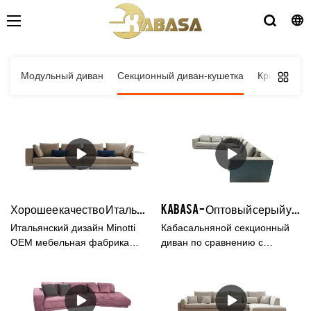
Модульный диван
Секционный диван-кушетка
Кровати
Хорошее качество Итальянский дизайн Minotti OEM мебельная фабрика Кожаный диван с журнальным столиком Производитель | Кабаса
Kabasa - Оптовый серый угловой льняной секционный диван производитель кушеток
Итальянский дизайн Minotti
Кабасальняной секционный
OEM мебельная фабрика
диван по сравнению с
Кожаный диван-кушетка с
аналогичными продуктами на
журнальным столиком по
рынке, имеет несравненные
сравнению с аналогичными
выдающиеся преимущества с
продуктами на рынке имеет
точки зрения