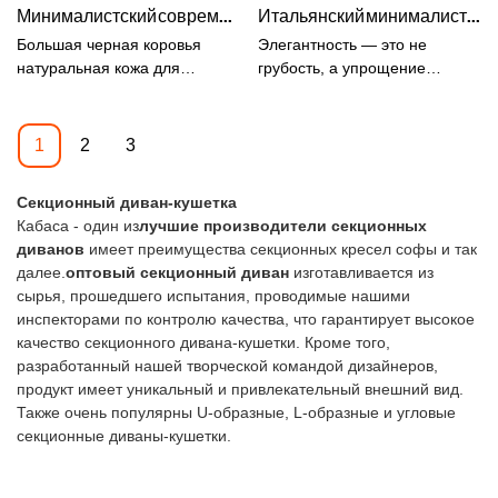
Минималистский современный прямой итальянский диван из тофу из натуральной кожи Big Black Cow #BC1
Итальянский минималистский диван с пряжкой на поверхности Луны Честерфилд, матовый диван из натуральной кожи MF01 #
веган, гарантия на ткань 3
веганской кожи итальянского
дивана из ткани букле
года.Модульный диван из
дизайна могут быть изменены
бежевого цвета для
Большая черная коровья
Элегантность — это не
белой кожи на заказ1-
в соответствии с вашими
домашнего декора интерьера
натуральная кожа для
грубость, а упрощение
местный диван: 80*103*68
потребностями.
гостиной могут быть
гостиной Минималистский
утонченной жизни. Мы
см2-местный диван:
изменены в соответствии с
современный прямой
должны избегать шума и
182*103*68смКресло:
вашими потребностями.
итальянский диван тофу
суеты гламура, сохранять
1
2
3
110*193*68 см
тепло жизни, цвести к солнцу
и иметь радость в сердце.
Секционный диван-кушетка
Кабаса - один из
лучшие производители секционных
диванов
имеет преимущества секционных кресел софы и так
далее.
oптовый секционный диван
изготавливается из
сырья, прошедшего испытания, проводимые нашими
инспекторами по контролю качества, что гарантирует высокое
качество секционного дивана-кушетки. Кроме того,
разработанный нашей творческой командой дизайнеров,
продукт имеет уникальный и привлекательный внешний вид.
Также очень популярны U-образные, L-образные и угловые
секционные диваны-кушетки.