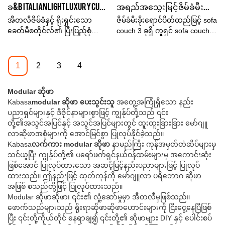
ခ&B Italian Light Luxury Curved Fabric Sofa Minimalist Modern Living Room ထောင့်ကျယ်သော ဆိုဖာ
အရည်အသွေးမြင့် ဇိမ်ခံမီးခိုးရောင်ပိတ်ထည် ဆိုဖာဆိုဖာ 3 ကူရှင် ဆိုဖာဆိုဖာ ထုတ်လုပ်သူ | Kabasa
ရှိပြီး စျေးကွက်တွင်
ကျောခုံအောက်သို့ အမွှေးပွ+
နာမည်ကောင်းရရှိထားသည်။
အရုပ်ချည်သားဖြင့် ပြုလုပ်ထား
အီတလီဇိမ်ခံနှင့် ရိုးရှင်းသော
ဇိမ်ခံမီးခိုးရောင်ပိတ်ထည်မြင့် sofa
Kabasa သည် ယခင်ထုတ်ကုန်
ပြီး၊ သင့်အား တိမ်တိုက်နှင့် နူးညံ့
ခေတ်မီစတိုင်လ်၏ ပြီးပြည့်စုံသော
couch 3 ခုရှိ ကူရှင် sofa couch
များ၏ ချို့ယွင်းချက်များကို
သောခံစားမှုတို့ကို ပေးစွမ်းသည်။
ပေါင်းစပ်မှု- B&ဧည့်ခန်းရှိ သင့်
ဈေးကွက်ရှိ အလားတူထုတ်ကုန်
အကျဉ်းချုပ်ဖော်ပြထားသည်။ တို့
:)
ထောင့်ကျယ်ဆိုဖာအတွက် B ၏
များနှင့် နှိုင်းယှဉ်ပါက၊ ၎င်းသည်
ကို စဉ်ဆက်မပြတ် တိုးတက်
ပေါ့ပါးသော ဇိမ်ခံအကွေးအကွေး
စွမ်းဆောင်ရည်၊ အရည်အသွေး၊
1
2
3
4
စေသည်။ Modular Corner ၏
ရှိသော Fabric Sofa
အသွင်အပြင်စသည်တို့တွင် ယှဉ်
သတ်မှတ်ချက်များသည် အနက်
နိုင်သော ထူးထူးခြားခြား အားသာ
Modular ဆိုဖာ
ရောင်ရှိ သားရေဆိုဖာဆိုဖာ
ချက်များရှိပြီး စျေးကွက်တွင်
Kabasa
modular ဆိုဖာ ပေးသွင်းသူ
အတွေ့အကြုံရှိသော နည်း
အစုံအလင်ကို သင့်လိုအပ်ချက်
နာမည်ကောင်းရရှိထားသည်။
ပညာရှင်များနှင့် ဒီဇိုင်နာများစွာဖြင့် ကျွန်ုပ်တို့သည် ၎င်း
အရ စိတ်ကြိုက်ပြင်ဆင်နိုင်
Kabasa သည် အပြစ်အနာအဆာ
တို့၏အသွင်အပြင်နှင့် အသွင်အပြင်များတွင် ထူးထူးခြားခြား မော်ဂျူ
ပါသည်။
များကို အကျဉ်းချုပ်ဖော်ပြ
လာဆိုဖာအစုံများကို အောင်မြင်စွာ ပြုလုပ်နိုင်ခဲ့သည်။
ထားသည်။ ယခင်ထုတ်ကုန်များ
Kabasa
လက်ကား modular ဆိုဖာ
နာမည်ကြီး ကုန်အမှတ်တံဆိပ်များမှ
နှင့် ၎င်းတို့ကို စဉ်ဆက်မပြတ်
သင်ယူပြီး ကျွန်ုပ်တို့၏ ပရော်ဖက်ရှင်နယ်ဝန်ထမ်းများမှ အကောင်းဆုံး
တိုးတက်စေသည်။ ကူရှင် 3 ခုပါ
ဖြစ်အောင် ပြုလုပ်ထားသော အဆင့်မြင့်နည်းပညာများဖြင့် ပြုလုပ်
သော ဆိုဖာဆိုဖာဆိုဖာတွင် အဆင့်
ထားသည်။ ဤနည်းဖြင့် ထုတ်ကုန်ကို မော်ဂျူလာ ပရိဘောဂ ဆိုဖာ
မြင့် ဇိမ်ခံမီးခိုးရောင်ပိတ်ထည်၏
အဖြစ် စသည်တို့ဖြင့် ပြုလုပ်ထားသည်။
သတ်မှတ်ချက်များသည် သင့်
Modular ဆိုဖာဆိုဖာ၊ ၎င်း၏ လှုံ့ဆော်မှုမှာ အီတလီမှဖြစ်သည်။
လိုအပ်ချက်အရ စိတ်ကြိုက်
ဖောက်သည်များသည် ရိုးရာဆိုဖာဆိုဖာဟောင်းများကို ငြီးငွေ့နေပြီဖြစ်
ပြင်ဆင်နိုင်ပါသည်။
ပြီး ၎င်းတို့ကိုယ်တိုင် နေရာချ၍ ၎င်းတို့၏ ဆိုဖာများ DIY နှင့် ပေါင်းစပ်