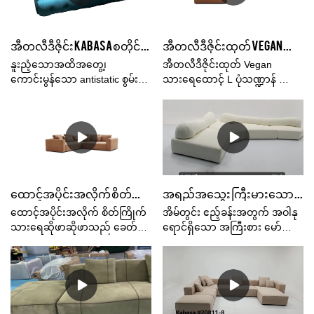
သို့မဟုတ် သူငယ်ချင်းများနှင့်
ဆောင်ရည်၊ အရည်အသွေး၊
မိသားစုများနှင့် အပန်းဖြေရန်
အသွင်အပြင်စသည်တို့တွင် ယှဉ်
အထူးသင့်တော်ပြီး မည်သည့်
နိုင်သော ထူးထူးခြားခြား အားသာ
အီတလီဒီဇိုင်း KABASA စတိုင် အရည်အသွေးမြင့် အထည်အလိပ် ဟိုတယ် 3 ထိုင်ခုံ Blogger ဆိုဖာ ဆိုဖာ ဧည့်ခန်း ဆိုဖာများ ပရိဘောဂအစုံ #2109
အီတလီဒီဇိုင်းထုတ် Vegan သားရေထောင့် L ပုံသဏ္ဍာန် မော်ဂျူလာ 2 ထိုင်ခုံထိုင်ခုံ ဆိုဖာ ကုမ္ပဏီ - Kabasa
ဧည့်ခန်းတွင်မဆို လိုက်ဖက်သော
ချက်များရှိပြီး စျေးကွက်တွင်
စတိုင်ကျစေပါသည်။မယုံနိုင်
နာမည်ကောင်းရရှိထားသည်။
နူးညံ့သောအထိအတွေ့၊
အီတလီဒီဇိုင်းထုတ် Vegan
လောက်အောင် စုတ်ပြဲနေသော ဤ
Kabasa ယခင်ထုတ်ကုန်များ၏
ကောင်းမွန်သော antistatic စွမ်း
သားရေထောင့် L ပုံသဏ္ဍာန် မော်
ပြေးလမ်းနှင့် အလွန်
ချို့ယွင်းချက်များကို အကျဉ်းချုပ်
ဆောင်ရည်၊ တိမ်တိုက်ပေါ်တွင်
ဂျူလာ 2 ထိုင်ခုံဆိုဖာ ကုလားထိုင်
ထိုက်တန်သော အလွန်တာရှည်ခံ
ပြီး ၎င်းတို့ကို စဉ်ဆက်မပြတ်
ထိုင်နေရသကဲ့သို့
ထိုင်ခုံများ စျေးကွက်ရှိ အလားတူ
သည့် ပန်းပွင့်ထည်ဆီသို့ ပြန်လာ
တိုးတက်စေသည်။ အီတာလျံ
အထည်၏ပြင်းထန်သောလေဝင်
ထုတ်ကုန်များနှင့် နှိုင်းယှဉ်ပါက
ပါ။& သဘာဝခံစားမှု။ တစ်
ဒီဇိုင်း၏ သတ်မှတ်ချက်များသည်
လေထွက်ကောင်း၊ အရေပြားနှင့်
၎င်းသည် စွမ်းဆောင်ရည်၊
စတုရန်းမီတာလျှင် 590 Grams
တရုတ်နိုင်ငံထုတ် White Made in
လိုက်ဖက်သော၊ ပတ်ဝန်းကျင်နှင့်
အရည်အသွေး၊ အသွင်အပြင်
ဖြင့် KABASA boucle သည် လှပ
White ရှိ 3PCS modular
သဟဇာတဖြစ်ပြီး ဘေးကင်းကာ၊
စသည်ဖြင့် ပြိုင်ဘက်ကင်းသော
သော texture ကွဲပြားမှုရှိသော
sectional sofa couch ကို သင့်
အထူးကောင်းမွန်သော အပူနှင့်အစို
အားသာချက်များရှိပြီး စျေးကွက်
ထောင့်အပိုင်းအလိုက် စိတ်ကြိုက်သားရေဆိုဖာဆိုဖာ၊ ခေတ်မီခေတ်ပြိုင်စတိုင် Made in China ဆိုဖာဆိုဖာအစုံ
အရည်အသွေး ကြီးမားသော အပိုင်းပိုင်းခွဲစိပ်စိပ် ထည်ဝါသော ဆိုဖာဆိုဖာ ဆိုဖာဆိုဖာဆိုဖာဆိုဖာ အဝါနုရောင်ရှိသော အိမ်ဧည့်ခန်းအတွင်းပိုင်း ဒီဇိုင်း အိမ်အလှဆင်
နှစ်သက်ဖွယ်ကောင်းသော
လိုအပ်ချက်အရ စိတ်ကြိုက်
ဓာတ်ကို စိမ့်ဝင်နိုင်စွမ်းရှိသည်။
တွင် နာမည်ကောင်းရရှိထားသည်။
အကောက်ကောက်အထည်တစ်ခု
ပြင်ဆင်နိုင်ပါသည်။
Kabasa က အကျဉ်းချုပ်
ထောင့်အပိုင်းအလိုက် စိတ်ကြိုက်
အိမ်တွင်း ဧည့်ခန်းအတွက် အဝါနု
ဖြစ်သည်။ boucle သည် အပြည့်
ဖော်ပြသည်။ ယခင်ထုတ်ကုန်
သားရေဆိုဖာဆိုဖာသည် ခေတ်မီ
ရောင်ရှိသော အကြီးစား မော်ဂျူ
ယက်ထားသော ကွင်းပတ်ထည်
များ၏ချို့ယွင်းချက်, နှင့်
ခေတ်ပြိုင်ပုံစံ တရုတ်နိုင်ငံထုတ်
လာ ပိုးထည်ထည် ဆိုဖာဆိုဖာ
ဖြစ်လင့်ကစား အဝေးမှ၊ ၎င်းကို
အဆက်မပြတ်သူတို့ကိုတိုးတက်
Made in China ဈေးကွက်တွင်ရှိ
ဆိုဖာဆိုဖာသည် စျေးကွက်တွင်ရှိ
ကွင်းပတ်နှင့် ဖြတ်ထားသော pile
ကောင်းမွန်အောင်။ အီတလီဒီဇိုင်း
သော အလားတူထုတ်ကုန်များနှင့်
သော အလားတူထုတ်ကုန်များနှင့်
combo ဟု မှားယွင်းနိုင်ပါသည်။
Vegan သားရေ Corner L
နှိုင်းယှဉ်ပါက၊ ၎င်းသည် စွမ်း
နှိုင်းယှဉ်ပါက စွမ်းဆောင်ရည်၊
ဒေသထွက် ဘူးခွံတွင် မေးရိုး
ပုံသဏ္ဍာန် ထိုင်ခုံထိုင်ခုံထိုင်ခုံပါ
ဆောင်ရည်၊ အရည်အသွေး၊
အရည်အသွေး၊ အသွင်အပြင်
ကျနေသော အသွင်အပြင်နှင့်