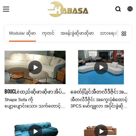
Modular ဆိုဖာ
ကုတင်
အခန်းခွဲဆိုဖာဆိုဖာ
သားရေဆိုဖာ
အထ
Bouclé ထည်ဆိုဖာဆိုဖာ အိပ်ရာပုံစံ အခန်းပိုင်းပုံစံ အိမ်တွင်းအလှဆင်မှု
ခေတ်ပြိုင်အီတလီဒီဇိုင်း အကွေးပုံစံထောင့် 3PCS မော်ဂျူလာအခန်းခွဲဆိုဖာဆိုဖာအဖြူသည် တရုတ်နိုင်ငံထုတ်
Shape Sofa ကို
အီတလီဒီဇိုင်း အကွေးပုံစံထောင့်
ပျော့ပျောင်းသော၊ သက်တောင့်
3PCS မော်ဂျူလာ အပိုင်းခွဲဆိုဖာ
သက်သာရှိသော teddy အထည်၊
ဆိုဖာ အဖြူရောင်ရှိ China Made
High-density နှင့် high-resilience
in China ဈေးကွက်တွင်
sponge တို့ဖြင့် ပြုလုပ်ထားသည်။
အလားတူထုတ်ကုန်များနှင့်
ဧည့်သည်များကို ဖျော်ဖြေရန်
နှိုင်းယှဉ်ပါက ၎င်းသည် စွမ်း