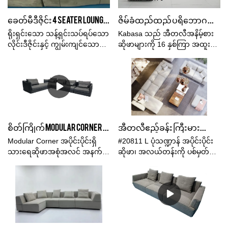
သော ဆိုဖာပါရှိသော သတ်မှတ်
အသွင်အပြင်စသည်ဖြင့် အားသာ
စသည်တို့တွင် ပြိုင်ဘက်ကင်း
သက်တောင့်သက်သာရှိသော
ချက်များသည် သင့်လိုအပ်ချက်
ချက်များရှိပြီး စျေးကွက်တွင်
သော ထူးထူးခြားခြား အားသာ
ခေတ်မီဒီဇိုင်း 4 Seater Lounge နည်းပညာအ၀တ်နက် အဝါရောင် ဆိုဖာ
ဇိမ်ခံထည်ထည် ပရိဘောဂ ဆိုဖာ ဧည့်ခန်း သက်တောင့်သက်သာ အရှိဆုံး ဆိုဖာ Nordic Italian Minimalism Combination Set #20811-8
နူးညံ့သော မျက်နှာပြင်ရှိသည်။
အရ စိတ်ကြိုက်ပြင်ဆင်နိုင်
နာမည်ကောင်းရရှိထားသည်။
ချက်များရှိပြီး စျေးကွက်တွင်
ပါသည်။
Kabasa မှ အကျဉ်းချုပ်
နာမည်ကောင်းရရှိသည် .Kabasa
ရိုးရှင်းသော သန့်ရှင်းသပ်ရပ်သော
Kabasa သည် အီတလီအနိမ့်စား
ဖော်ပြသည်။ ယခင်ထုတ်ကုန်
သည် ယခင်ထုတ်ကုန်များ၏
လိုင်းဒီဇိုင်းနှင့် ကျွမ်းကျင်သော
ဆိုဖာများကို 16 နှစ်ကြာ အထူးပြု
များ၏ ချို့ယွင်းချက်များနှင့် ၎င်း
ချို့ယွင်းချက်များကို အကျဉ်းချုံး
လက်မှုပညာဖြင့် ကောင်းမွန်သော
ပြီး အရည်အသွေး
တို့ကို စဉ်ဆက်မပြတ် တိုးတက်စေ
ပြီး ၎င်းတို့ကို စဉ်ဆက်မပြတ်
အထည်များကို အသုံးပြု
ကောင်းမွန်သော ဆိုဖာများနှင့်
ပါသည်။ Corner sectional
တိုးတက်စေသည်။ အိမ်ဧည့်ခန်း
ထားသည်။ ရက်ရောသောထိုင်ခုံ
စိတ်ကြိုက်ပြင်ဆင်ခြင်း
စိတ်ကြိုက်သားရေဆိုဖာဆိုဖာ၏
အတွက် အဝါနုရောင်ရှိသော
များမှအစ ပြီးပြည့်စုံသော ထောင့်
ဝန်ဆောင်မှုများကို အာရုံစိုက်ပါ၊
သတ်မှတ်ချက်များသည် ခေတ်မီ
အကြီးစားအပိုင်းပိုင်း modular
ချိုးနောက်ကျောများအထိ
စိတ်ဝင်စားပါက ကျွန်ုပ်တို့ထံ
ခေတ်ပြိုင်ပုံစံ တရုတ်နိုင်ငံထုတ်
boucle အထည်ဆိုဖာဆိုဖာ၏
စိတ်နှလုံးနှစ်သိမ့်မှုဖြင့် ဖန်တီး
ဆက်သွယ်ရန် တုံ့ဆိုင်းမနေပါနဲ့။
Made in အမျိုးအစားဖြစ်ပြီး သင့်
သတ်မှတ်ချက်များသည် သင့်
ထားသည်။ ဒီဇိုင်းပုံစံမှ အတွင်း
ကျေးဇူးတင်ပါသည်။
စိတ်ကြိုက် Modular Corner အပိုင်းခွဲသားရေဆိုဖာထိုင်ခုံအပြည့် အနက်ရောင် ထုတ်လုပ်သူ China | Kabasa
အီတလီဧည့်ခန်း ကြီးမားသော ယူနစ်အရွယ်အစား L ပုံသဏ္ဍာန် ထောင့် အပိုင်းလိုက် ကတ္တီပါ ချည်သားပိတ်ထည် အထည်ဆိုဖာ
လိုအပ်ချက်အရ စိတ်ကြိုက်
လိုအပ်ချက်အရ စိတ်ကြိုက်
ဘောင်အထိ သန့်စင်ပြီး
ပြင်ဆင်နိုင်ပါသည်။
ပြင်ဆင်နိုင်ပါသည်။
အသေးစိတ်အချက်အလက်များ
Modular Corner အပိုင်းပိုင်းရှိ
#20811 L ပုံသဏ္ဍာန် အပိုင်းပိုင်း
ဖြင့် KABASA သည် ထိပ်တန်း
သားရေဆိုဖာအစုံအလင် အနက်
ဆိုဖာ၊ အလယ်တန်းကို ပစ်မှတ်
အရည်အသွေးမြင့် ထည်ဆိုဖာများ
ရောင်ရှိ ဆိုဖာဆိုဖာ စျေးကွက်ရှိ
ထားလိုသော ဖောက်သည်များ၏
ကို အမြဲထုတ်လုပ်သည်။
အလားတူထုတ်ကုန်များနှင့်
တောင်းဆိုချက်အများစုနှင့် ကိုက်
နှိုင်းယှဉ်ပါက ၎င်းသည် စွမ်း
ညီသည်& မြင့်မားသောစျေးကွက်။
ဆောင်ရည်၊ အရည်အသွေး၊
ဘောင်အတွက် တင်သွင်းထား
အသွင်အပြင်စသည်ဖြင့်
သော ရုရှား larch အစိုင်အခဲ
နှိုင်းယှဉ်၍မရနိုင်လောက်အောင်
သစ်သားဖြင့်၊ ထိုင်ခုံအိတ်အတွက်
ထူးထူးခြားခြား အားသာချက်များ
သိပ်သည်းဆမြင့်သော ရေမြှုပ်၊