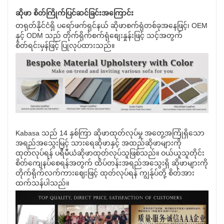
ဆိုဖာ စိတ်ကြိုက်ပြင်ဆင်ခြင်းအကြောင်း
တရုတ်နိုင်ငံရှိ ပရော်ဖက်ရှင်နယ် ဆိုဖာစက်ရုံတစ်ခုအနေဖြင့်၊ OEM
နှင့် ODM သည် တိုက်ရိုက်စက်ရုံစျေးနှုန်းဖြင့် သင့်အတွက်
စိတ်ရင်းမှန်ဖြင့် ပြုလုပ်ထားသည်။
Kabasa သည် 14 နှစ်ကြာ ဆိုဖာထုတ်လုပ်မှု အတွေ့အကြုံရှိသော
အရည်အသွေးမြင့် သားရေဆိုဖာနှင့် အထည်ဆိုဖာများကို
ထုတ်လုပ်ရန် ပရီမီယံဆိုဖာထုတ်လုပ်သူဖြစ်သည်။ ဝယ်ယူသူတိုင်း
စိတ်ကျေနပ်စေရန်အတွက် ထိပ်တန်းအရည်အသွေးရှိ ဆိုဖာများကို
တိုက်ရိုက်လက်ကားဈေးဖြင့် ထုတ်လုပ်ရန် ကျွန်ုပ်တို့ စိတ်အား
ထက်သန်ပါသည်။