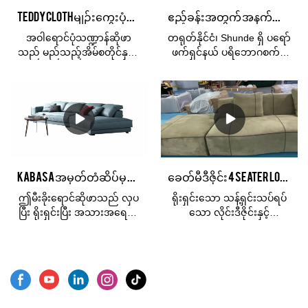
သော texture ကွဲပြားမှုရှိသော
ပါသည်။ ကုန်ကျစရိတ်
ကာ မိသားစုဝင်များအတွက်
Teddy cloth မျဉ်းကွေးပုံသဏ္ဍာန် အဝါရောင် 3 seater fabric ထောင့်အပိုင်းဆိုဖာ
ဧည့်ခန်းအတွက် အနက်ရောင် အနီရောင် ကတ္တီပါ ဆိုဖာ အီတလီ ခေတ်မီ ဒီဇိုင်း
နှစ်သက်ဖွယ်ကောင်းသော
အသက်သာဆုံးဆိုဖာသည်
စိတ်ခံစားမှုများကို ဆက်သွယ်
အကောက်ကောက်အထည်
ဧည့်ခန်းပရိဘောဂအတွက်
ပြောဆိုရန် နည်းလမ်းကောင်း
အဝါရောင်ပုံသဏ္ဍာန်ဆိုဖာ
တရုတ်နိုင်ငံ၊ Shunde ရှိ ပရော်
တစ်ခုဖြစ်သည်။ boucle သည်
သင်၏ပထမဆုံးရွေးချယ်မှု
တစ်ခုဖြစ်သည်။
သည် မည်သည့်အိမ်စတိုင်နှင့်မ
ဖက်ရှင်နယ် ပရိဘောဂစက်ရုံ
အပြည့်ယက်ထားသော ကွင်း
ဖြစ်သည်။
ဆို လိုက်ဖက်နိုင်သည်၊
ဖြစ်သော Foshan Kabasa မှ
ပတ်ထည်ဖြစ်လင့်ကစား
သင်၏အနှိုင်းမဲ့ဘဝနေထိုင်မှု
ထုတ်လုပ်သည်။ ဤဆိုဖာ
အဝေးမှ၊ ၎င်းကို ကွင်းပတ်နှင့်
ကိုပြသပါ၊ အရည်အသွေးမြင့်
သည် ငယ်ရွယ်သောဘဝကို
ဖြတ်ထားသော pile combo
နှင့် တန်ဖိုးမြင့်ဆိုဖာသည် သင့်
ပိုမိုကောင်းမွန်စွာ နားလည်
ဟု မှားယွင်းနိုင်ပါသည်။ ဒေသ
ဧည့်ခန်းနှင့်ထိုက်တန်သည်၊
နိုင်သည်။ သဘာဝ
ထွက် ဘူးခွံတွင် မေးရိုးကျနေ
ထူးခြားသောဒီဇိုင်းကို Kabasa
အသားအရေနဲ့လိုက်ဖက်တဲ့
သော အသွင်အပြင်နှင့် သက်
Furniture တွင်ပြသမည်ဖြစ်
flannel တွေဟာ အောင်မြင်တဲ့
တောင့်သက်သာရှိသော နူးညံ့
ပါသည်။
သူတွေအတွက်သာမက မြို့ပြ
Kabasa အမှတ်တံဆိပ်မှ အမေရိကန်ဒီဇိုင်း မီးခိုးရောင် Deerskin Flannel Modular အိပ်ဇော
ခေတ်မီဒီဇိုင်း 4 Seater Lounge နည်းပညာအ၀တ်နက် အဝါရောင် ဆိုဖာ
သော မျက်နှာပြင်ရှိသည်။
မျိုးဆက်သစ်တွေအတွက်ပါ
သီးသန့်ဖြစ်ပါတယ်။
ဤမီးခိုးရောင်ဆိုဖာသည် လှပ
ရိုးရှင်းသော သန့်ရှင်းသပ်ရပ်
ပြီး ရိုးရှင်းပြီး အသားအရေနှင့်
သော လိုင်းဒီဇိုင်းနှင့်
လိုက်ဖက်သော အရည်အသွေး
ကျွမ်းကျင်သော လက်မှုပညာ
မြင့် deerskin flannel ဖြင့်
ဖြင့် ကောင်းမွန်သော အထည်
ပြုလုပ်ထားသည်။ ထို့အပြင်
များကို အသုံးပြုထားသည်။
ရေစိုခံနိုင်မှုလည်း
ရက်ရောသောထိုင်ခုံများမှအစ
ကောင်းမွန်သောကြောင့် နေ့စဉ်
ပြီးပြည့်စုံသော ထောင့်ချိုး
စောင့်ရှောက်မှုအတွက်
နောက်ကျောများအထိ