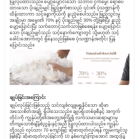
ပြုလုပ်ထားသည်။ ပျော့ပျောင်းသော သဘာဝ ငှက်မွှေး ရောစပ်
ထားသော ပိုးချည်မျှင် ဖြည့်စွက်စာသည် ၎င်း၏ ပုံသဏ္ဍာန်ကို
ထိန်းထားကာ သင့်ခန္ဓာကိုယ်ကို နူးညံ့စေပါသည်။ ဖြည့်သွင်းမှု
အချိုးမှာ အမွေး၏ 70% နှင့် ပိုးချည်မျှင် 30% တို့ဖြစ်ပြီး နူးညံ့
ပျော့ပြောင်းပြီး သက်တောင့်သက်သာဖြစ်စေရန်။ ပျော့ပြောင်း
သော ပိုးချည်မျှင်သည် သင့်နောက်ကျောတွင် သို့မဟုတ် သင့်
ခေါင်းအောက်တွင် ရှိနေသည်ဖြစ်စေ ပုံသဏ္ဍာန်အတိုင်း ပြန်
ပြောင်းသည်။
ချုပ်ခြင်းအကြောင်း
ချုပ်လုပ်ခြင်းဖြစ်သည့် သင်လျစ်လျူမရှုနိုင်သော ဆိုဖာ
အသေးစိတ်အချို့ ရှိပါသေးသည်။ ချုပ်ရိုးတစ်ခုစီနှင့် အကွက်
တိုင်းကို ကျွန်ုပ်တို့၏အတွေ့အကြုံရှိ လက်သမားဆရာများမှ
တိကျသောစံချိန်စံညွှန်းနှင့်အညီ ပြုလုပ်ထားပါသည်။ ကျွန်ုပ်
တို့သည် လုပ်သား 70 ကျော်ဖြင့် ဆိုဖာထုတ်လုပ်ရန် ကျွမ်းကျင်သူ
ဖြစ်ပြီး ဆိုဖာထုတ်လုပ်ခြင်းကို 10 နှစ်ကျော်ကြာအောင် အထူးပြု