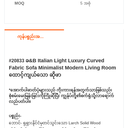
MOQ
5 အစုံ
ကုန်ပစ္စည်းအသေးစိတ်
ခ&B Italian Light Luxury Curved
#20833
Fabric Sofa Minimalist Modern Living Room
ထောင့်ကျယ်သော ဆိုဖာ
*အောက်ပါဓာတ်ပုံများသည် ကိုးကားရန်အတွက်သာဖြစ်သည်၊
စုံစမ်းမေးမြန်းခြင်းကိုကြိုဆိုပြီး ကျွန်ုပ်တို့၏စက်ရုံသို့လာရောက်
လည်ပတ်ပါ။
ပစ္စည်း-
ဘောင်- ရုရှားနိုင်ငံမှတင်သွင်းသော Larch Solid Wood