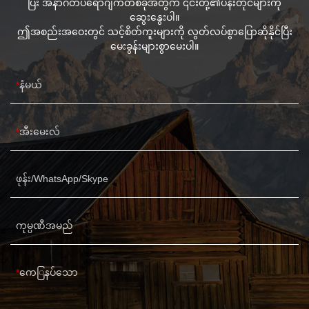
ပြီး အနာဂတ်ပရောဂျက်တစ်ခုအတွက် ၎င်းတို့၏ပန်းတိုင်များကို
ဆွေးနွေးပါ။
ဤအစည်းအဝေးတွင် သင့်စိတ်ကူးများကို လွတ်လပ်စွာပြောဆိုနိုင်ပြီး
မေးခွန်းများစွာမေးပါ။
နံမယ်
အီးမေးလ်
ဖုန်း/WhatsApp/Skype
ကုမ္ပဏီအမည်
ကေြနပ်သော