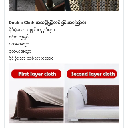
Double Cloth အဆင့်မြှင့်တင်ခြင်းအကြောင်း
ခိုင်ခံ့သော ပစ္စည်းကူရှင်များ
လုံးဝ ကူရှင်
ပထမအလွှာ
ဒုတိယအလွှာ
ခိုင်ခံ့သော သစ်သားဘောင်