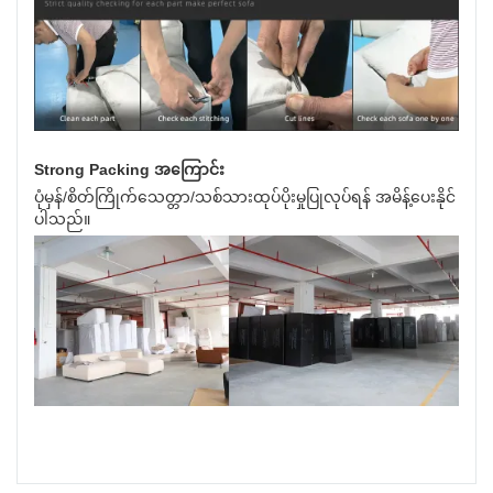
Strong Packing အကြောင်း
ပုံမှန်/စိတ်ကြိုက်သေတ္တာ/သစ်သားထုပ်ပိုးမှုပြုလုပ်ရန် အမိန့်ပေးနိုင်
ပါသည်။