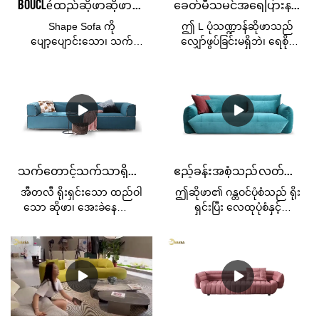
Bouclé ထည်ဆိုဖာဆိုဖာ အိပ်ရာပုံစံ အခန်းပိုင်းပုံစံ အိမ်တွင်းအလှဆင်မှု
ခေတ်မီသမင်အရေပြားနည်းပညာ Fabric Grey L ပုံသဏ္ဍာန်ဆိုဖာအထည်ရောင်းရန်ရှိသည်။
Shape Sofa ကို
ဤ L ပုံသဏ္ဍာန်ဆိုဖာသည်
ပျော့ပျောင်းသော၊ သက်
လျှော်ဖွပ်ခြင်းမရှိဘဲ၊ ရေစိုခံ
တောင့်သက်သာရှိသော teddy
ကာ လေထုညစ်ညမ်းမှုဒဏ်ခံ
အထည်၊ High-density နှင့်
ကာ လေဝင်လေထွက်ကောင်း
high-resilience sponge တို့
သည့် ပြိုင်ဘက်ကင်းသော
ဖြင့် ပြုလုပ်ထားသည်။
ဂျာမန်နည်းပညာ နာနိုနည်း
ဧည့်သည်များကို ဖျော်ဖြေရန်
ပညာသုံးအထည်ကို လက်ခံ
သို့မဟုတ် သူငယ်ချင်းများနှင့်
ထားသည်။ အရည်အသွေးမြင့်
မိသားစုများနှင့် အပန်းဖြေရန်
သဘာဝအောက်ပိုင်း +
အထူးသင့်တော်ပြီး မည်သည့်
ခံနိုင်ရည်ရှိသော ရေမြှုပ်၊
သက်တောင့်သက်သာရှိသော အပြာရောင် Fabirc ဖုံးအုပ်ထားသော ဧည့်ခန်းတွင် စျေးသက်သာသော ဆိုဖာ
ဧည့်ခန်းအစုံသည် လတ်ဆတ်သော အပြာနုရောင် ကတ္တီပါအပိုင်းပိုင်းရှိ ထည်ကြီးမားသော ဆိုဖာများ
ဧည့်ခန်းတွင်မဆို လိုက်ဖက်
အလွန်ပျော့ပျောင်းပြီး သက်
သော စတိုင်ကျစေပါသည်။မ
တောင့်သက်သာရှိသော၊ ကု
အီတလီ ရိုးရှင်းသော ထည်ဝါ
ဤဆိုဖာ၏ ဂန္တဝင်ပုံစံသည် ရိုး
ယုံနိုင်လောက်အောင် စုတ်ပြဲ
တင်ထက် ပိုသက်တောင့်
သော ဆိုဖာ၊ အေးခဲနေသော
ရှင်းပြီး လေထုပုံစံနှင့်
နေသော ဤပြေးလမ်းနှင့်
သက်သာရှိသော ဆိုဖာကို သင်
သမင်သားရေ ကတ္တီပါထည်၊
လိုက်ဖက်သည်။ Kabasa
အလွန်ထိုက်တန်သော အလွန်
နှင့်ထိုက်တန်ပါသည်။
သင့်အား ကလေးအသား
ပရိဘောဂ၏ ကျော်ကြားသော
တာရှည်ခံသည့် ပန်းပွင့်ထည်
အရည်၊ သုံးဖက်မြင်နှင့် ထိုင်ခုံ
ဒီဇိုင်နာက ဖန်တီးထားသည်။
ဆီသို့ ပြန်လာပါ။& သဘာဝ
အိတ်အပြည့်ဖြင့် ဖန်တီးထား
လျောက်ပတ်သော ဆိုဖာသည်
ခံစားမှု။ တစ်စတုရန်းမီတာ
ပြီး၊ သာမန်မျက်စိဖြင့် သက်
ခေတ်မီဧည့်ခန်း၏ အပြီးသတ်
လျှင် 590 Grams ဖြင့်
တောင့်သက်သာ ထိုင်နေရ
ထိချက်၊ ဘဝအပေါ် သင့်
KABASA boucle သည် လှပ
သည့် ခံစားချက်ကို ပေး
သဘောထားကို ရောင်ပြန်ဟပ်