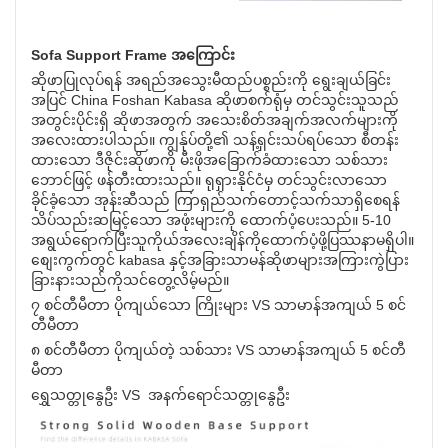
Sofa Support Frame အကြောင်း
ဆိုဖာပြုလုပ်ရန် အရည်အသွေးမီထည်ပစ္စည်းကို ရွေးချယ်ခြင်း
အပြင် China Foshan Kabasa ဆိုဖာစက်ရုံမှ တင်သွင်းသူသည်
အတွင်းပိုင်းရှိ ဆိုဖာအတွက် အသေးစိတ်အချက်အလက်များကို
အလေးထားပါသည်။ ကျွန်ုပ်တို့၏ သန့်ရှင်းသပ်ရပ်သော စီတန်း
ထားသော ဒီဇိုင်းဆိုဖာကို မီးဖိုအခြောက်ခံထားသော သစ်သား
ဘောင်ဖြင့် ဖန်တီးထားသည်။ ရုရှားနိုင်ငံမှ တင်သွင်းလာသော
ခိုင်ခံ့သော အုန်းဆီသည် ကြာရှည်သက်တောင့်သက်သာရှိစေရန်
သိပ်သည်းဆမြင့်သော အဖုံးများကို ထောက်ပံ့ပေးသည်။ 5-10
အရွယ်ရောက်ပြီးသူကိုယ်အလေးချိန်ကိုထောက်ပံ့ဖို့ပြဿနာမရှိပါ။
စျေးကွက်တွင် kabasa နှင့်အခြားသာမန်ဆိုဖာများအကြားကွဲပြား
ခြားနားသည်ကိုသင်တွေ့လိမ့်မည်။
၇ စင်တီမီတာ ပိုကျယ်သော ကြိုးများ VS သာမာန်အကျယ် 5 စင်
တီမီတာ
၈ စင်တီမီတာ ပိုကျယ်တဲ့ သစ်သား VS သာမာန်အကျယ် 5 စင်တီ
မီတာ
ရွှေသတ္တုနွေဦး VS အနက်ရောင်သတ္တုနွေဦး