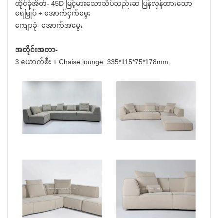
ထိုင်ခုံအိတ်- 45D မြင့်မားသောသိပ်သည်းဆ ပြန်လှန်ထားသော
ရေမြှုပ် + အောက်ငှက်မွေး
ကျောခုံ- အောက်အမွေး
အတိုင်းအတာ-
3 ယောက်စီး + Chaise lounge: 335*115*75*178mm