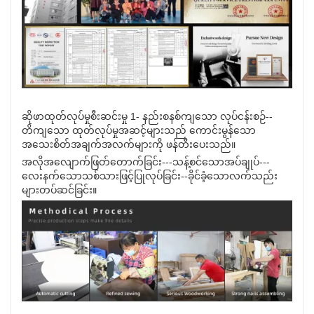
ဆိုဖာထုတ်လုပ်မှုစီးဆင်းမှု 1- နည်းစနစ်ကျသော လုပ်ငန်းစဉ်--
တိကျသော ထုတ်လုပ်မှုအဆင့်များသည် ကောင်းမွန်သော
အသေးစိတ်အချက်အလက်များကို ဖန်တီးပေးသည်။
အလိုအလျောက်ဖြတ်တောက်ခြင်း---သန့်စင်သောအပ်ချုပ်---
လေးနက်သောသစ်သားဖြင့်ပြုလုပ်ခြင်း--ခိုင်ခံ့သောလက်သည်း
များတပ်ဆင်ခြင်း။