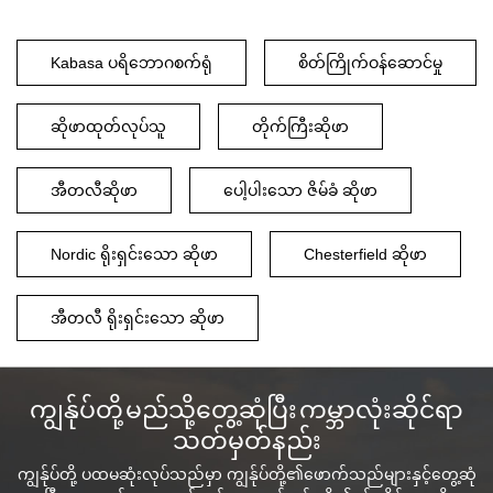
Kabasa ပရိဘောဂစက်ရုံ
စိတ်ကြိုက်ဝန်ဆောင်မှု
ဆိုဖာထုတ်လုပ်သူ
တိုက်ကြီးဆိုဖာ
အီတလီဆိုဖာ
ပေါ့ပါးသော ဇိမ်ခံ ဆိုဖာ
Nordic ရိုးရှင်းသော ဆိုဖာ
Chesterfield ဆိုဖာ
အီတလီ ရိုးရှင်းသော ဆိုဖာ
ကျွန်ုပ်တို့ မည်သို့တွေ့ဆုံပြီး ကမ္ဘာလုံးဆိုင်ရာ
သတ်မှတ်နည်း
ကျွန်ုပ်တို့ ပထမဆုံးလုပ်သည်မှာ ကျွန်ုပ်တို့၏ဖောက်သည်များနှင့်တွေ့ဆုံ