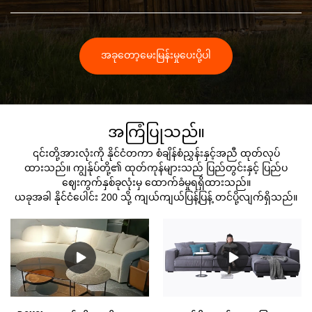
အခုတော့မေးမြန်းမှုပေးပို့ပါ
အကြံပြုသည်။
၎င်းတို့အားလုံးကို နိုင်ငံတကာ စံချိန်စံညွှန်းနှင့်အညီ ထုတ်လုပ်
ထားသည်။ ကျွန်ုပ်တို့၏ ထုတ်ကုန်များသည် ပြည်တွင်းနှင့် ပြည်ပ
ဈေးကွက်နှစ်ခုလုံးမှ ထောက်ခံမှုရရှိထားသည်။
ယခုအခါ နိုင်ငံပေါင်း 200 သို့ ကျယ်ကျယ်ပြန့်ပြန့် တင်ပို့လျက်ရှိသည်။