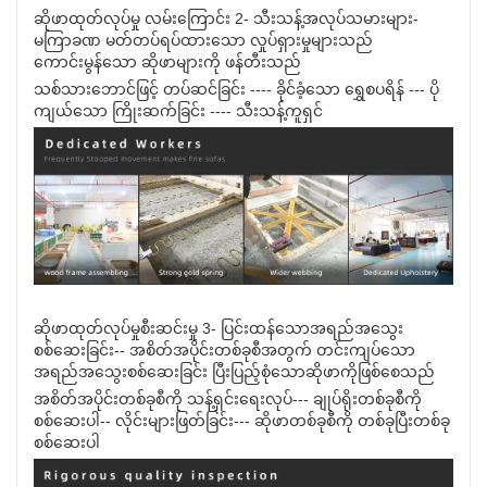
ဆိုဖာထုတ်လုပ်မှု လမ်းကြောင်း 2- သီးသန့်အလုပ်သမားများ-
မကြာခဏ မတ်တပ်ရပ်ထားသော လှုပ်ရှားမှုများသည်
ကောင်းမွန်သော ဆိုဖာများကို ဖန်တီးသည်
သစ်သားဘောင်ဖြင့် တပ်ဆင်ခြင်း ---- ခိုင်ခံ့သော ရွှေစပရိန် --- ပို
ကျယ်သော ကြိုးဆက်ခြင်း ---- သီးသန့်ကူရှင်
ဆိုဖာထုတ်လုပ်မှုစီးဆင်းမှု 3- ပြင်းထန်သောအရည်အသွေး
စစ်ဆေးခြင်း-- အစိတ်အပိုင်းတစ်ခုစီအတွက် တင်းကျပ်သော
အရည်အသွေးစစ်ဆေးခြင်း ပြီးပြည့်စုံသောဆိုဖာကိုဖြစ်စေသည်
အစိတ်အပိုင်းတစ်ခုစီကို သန့်ရှင်းရေးလုပ်--- ချုပ်ရိုးတစ်ခုစီကို
စစ်ဆေးပါ-- လိုင်းများဖြတ်ခြင်း--- ဆိုဖာတစ်ခုစီကို တစ်ခုပြီးတစ်ခု
စစ်ဆေးပါ