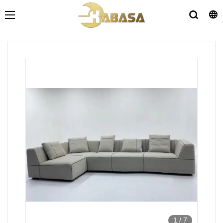
1
/
7