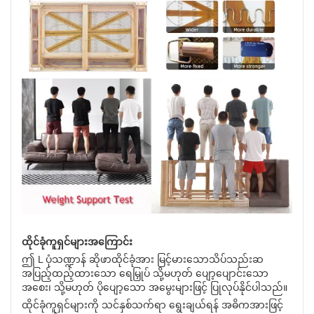
ထိုင်ခုံကူရှင်များအကြောင်း
ဤ L ပုံသဏ္ဍာန် ဆိုဖာထိုင်ခုံအား မြင့်မားသောသိပ်သည်းဆ
အပြည့်ထည့်ထားသော ရေမြှုပ် သို့မဟုတ် ပျော့ပျောင်းသော
အစေး၊ သို့မဟုတ် ပိုပျော့သော အမွေးများဖြင့် ပြုလုပ်နိုင်ပါသည်။
ထိုင်ခုံကူရှင်များကို သင်နှစ်သက်ရာ ရွေးချယ်ရန် အဓိကအားဖြင့်