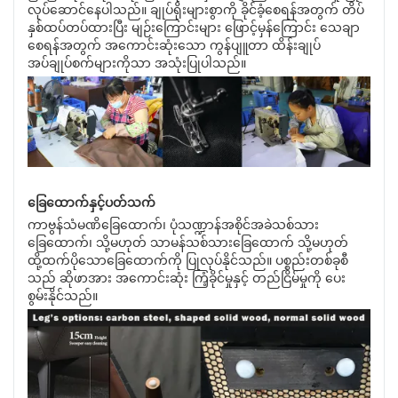
လုပ်ဆောင်နေပါသည်။ ချုပ်ရိုးများစွာကို ခိုင်ခံ့စေရန်အတွက် တိပ်
နှစ်ထပ်တပ်ထားပြီး မျဉ်းကြောင်းများ ဖြောင့်မှန်ကြောင်း သေချာ
စေရန်အတွက် အကောင်းဆုံးသော ကွန်ပျူတာ ထိန်းချုပ်
အပ်ချုပ်စက်များကိုသာ အသုံးပြုပါသည်။
ခြေထောက်နှင့်ပတ်သက်
ကာဗွန်သံမဏိခြေထောက်၊ ပုံသဏ္ဍာန်အစိုင်အခဲသစ်သား
ခြေထောက်၊ သို့မဟုတ် သာမန်သစ်သားခြေထောက် သို့မဟုတ်
ထို့ထက်ပိုသောခြေထောက်ကို ပြုလုပ်နိုင်သည်။ ပစ္စည်းတစ်ခုစီ
သည် ဆိုဖာအား အကောင်းဆုံး ကြံ့ခိုင်မှုနှင့် တည်ငြိမ်မှုကို ပေး
စွမ်းနိုင်သည်။