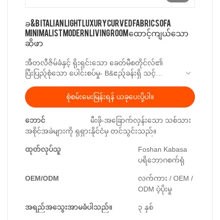
ခ&B Italian Light Luxury Curved Fabric Sofa
Minimalist Modern Living Room ထောင့်ကျယ်သော
ဆိုဖာ
အီတလီဇိမ်ခံနှင့် ရိုးရှင်းသော ခေတ်မီစတိုင်လ်၏
ပြီးပြည့်စုံသော ပေါင်းစပ်မှု- B&ဧည့်ခန်းရှိ သင့်
ထောင့်ကျယ်ဆိုဖာအတွက် B ၏ ပေါ့ပါးသော ဇိမ်ခံ
အကွေးအကွေးရှိသော Fabric Sofa
စုံစမ်းမေးမြန်းရန် ယခုပေးပို့ပါ။
ဘောင်
မီးဖို-အခြောက်လှန်းသော သစ်သား
အစိုင်အခဲများကို ရုရှားနိုင်ငံမှ တင်သွင်းသည်။
ထုတ်လုပ်သူ
Foshan Kabasa
ပရိဘောဂစက်ရုံ
OEM/ODM
လက်ကား / OEM /
ODM ပံ့ပိုးမှု
အရည်အသွေးအာမခံပါသည်။
၃ နှစ်