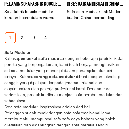
Pelamin sofa fabrik boucle modular keratan besar dalam kuning air untuk hiasan rumah reka bentuk dalaman ruang tamu rumah
Disesuaikan Dibuat di China Pengeluar sofa sofa Modular Itali Moden Dari China | Kabasa
pasaran. Kabasa meringkaskan
penampilan, dll., dan menikmati
kecacatan produk lepas, dan
reputasi yang baik di
Sofa fabrik boucle modular
Sofa sofa Modular Itali Moden
terus memperbaikinya.
pasaran.Kabasa meringkaskan
keratan besar dalam warna
buatan China berbanding
Spesifikasi Pelamin sofa kain
kecacatan produk lepas, dan
kuning air untuk ruang tamu
dengan produk serupa di
linen kelabu mewah tinggi
terus memperbaikinya.
rumah reka bentuk dalaman
pasaran, ia mempunyai
dalam 3 kusyen sofa sofa boleh
Spesifikasi kilang perabot
hiasan rumah berbanding
kelebihan luar biasa yang tiada
1
2
3
4
disesuaikan mengikut
Kabasa September ketibaan
dengan produk serupa di
tandingan dari segi prestasi,
keperluan anda.
baru 2PCS set sofa sofa
pasaran, ia mempunyai
kualiti, penampilan, dll., dan
Sofa Modular
modular yang dibuat di China
kelebihan luar biasa yang tiada
menikmati reputasi yang baik di
Kabasa
pembekal sofa modular
dengan beberapa juruteknik dan
boleh disesuaikan mengikut
tandingan dari segi prestasi,
pasaran. Kabasa meringkaskan
pereka yang berpengalaman, kami telah berjaya menghasilkan
keperluan anda.
kualiti, penampilan, dsb., dan
kecacatan produk masa lalu,
set sofa modular yang menonjol dalam penampilan dan ciri-
menikmati reputasi yang baik di
dan terus memperbaikinya.
cirinya. Kabasa
borong sofa modular
dibuat dengan teknologi
pasaran .Kabasa meringkaskan
Spesifikasi sofa sofa Modular
canggih yang dipelajari daripada jenama terkenal dan
kecacatan produk lepas, dan
Itali Moden Made in China
dioptimumkan oleh pekerja profesional kami. Dengan cara
terus memperbaikinya.
boleh disesuaikan mengikut
sedemikian, produk itu dibuat menjadi sofa perabot modular, dan
Spesifikasi sofa sofa fabrik
keperluan anda.
sebagainya.
boucle modular keratan besar
Sofa sofa modular, inspirasinya adalah dari Itali.
dalam kuning air untuk hiasan
Pelanggan sudah muak dengan sofa sofa tradisional lama,
dalaman ruang tamu rumah
mereka mahu mempunyai sofa sofa gaya baharu yang boleh
hiasan rumah boleh
diletakkan dan digabungkan dengan sofa mereka sendiri.
disesuaikan mengikut