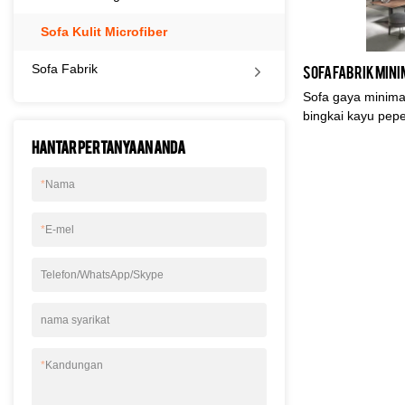
Sofa Kulit Microfiber
Sofa Fabrik
Sofa gaya minimali
bingkai kayu pepe
fabrik kelas atas,
Hantar pertanyaan anda
pilihan kulit tule
berbeza juga adal
*
Nama
datang.
*
E-mel
Telefon/WhatsApp/Skype
nama syarikat
*
Kandungan