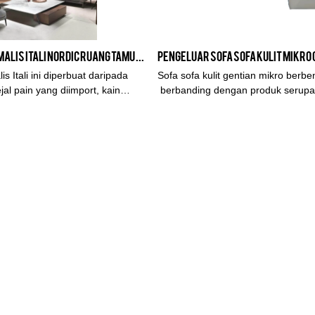
Sofa Fabrik Minimalis Itali Nordic Ruang Tamu Berbilang Keratan Cahaya Rekaan Mewah Sofa Bergaya
s Itali ini diperbuat daripada
Sofa sofa kulit gentian mikro berbe
jal pain yang diimport, kain
berbanding dengan produk serupa 
 kaki logam pasir hitam. Terdapat
mempunyai kelebihan luar biasa ya
n dan separa tulen, warna yang
tandingan dari segi prestasi, kualit
ah pilihan. Siasatan selamat
dll., dan menikmati reputasi yang b
Kabasa meringkaskan kecacatan pr
dan terus memperbaikinya. Spesifik
kulit mikro gentian L Berbentuk bol
mengikut keperluan anda.