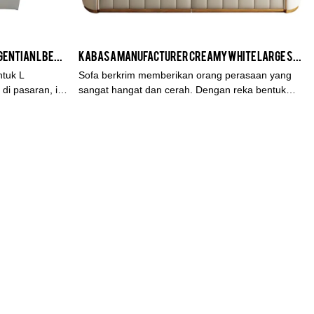
Pengeluar sofa sofa kulit mikro gentian L Berbentuk disesuaikan Dari China | Kabasa
Kabasa Manufacturer Creamy White Large Sectional 4 seater leather Souch on Sale
ntuk L
Sofa berkrim memberikan orang perasaan yang
di pasaran, ia
sangat hangat dan cerah. Dengan reka bentuk
ng tiada
yang sempurna dan ketukangan indah sofa ini, ia
i, penampilan,
adalah elegan dan mulia. Setiap butiran adalah
aik di pasaran.
mengagumkan. Jika ia boleh dipadankan dengan
oduk lepas,
gaya persekitaran hiasan yang baik, ia akan
asi sofa sofa
menjadi sempurna.
eh disesuaikan