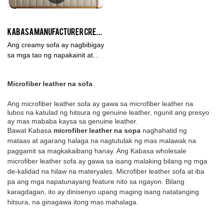
at semi-genuine leather,
tuntunin ng pagganap, kalidad,
opsyonal din ang iba't ibang
hitsura, atbp., at tinatangkilik
kulay. Maligayang pagdating
ang magandang reputasyon sa
Kabasa Manufacturer Creamy White Large Sectional 4 seater leather Couch on Sale
pagtatanong.
merkado. Binubuod ng Kabasa
ang mga depekto ng mga
Ang creamy sofa ay nagbibigay
nakaraang produkto, at patuloy
sa mga tao ng napakainit at
na pinapabuti ang mga ito. Ang
maliwanag na pakiramdam. Sa
mga detalye ng L Shaped
perpektong disenyo at katangi-
Microfiber leather na sofa
micro-fiber leather sofa couch
tanging pagkakayari ng sofa na
ay maaaring i-customize ayon
ito, ito ay elegante at marangal.
Ang microfiber leather sofa ay gawa sa microfiber leather na
sa iyong mga
Kahanga-hanga ang bawat
lubos na katulad ng hitsura ng genuine leather, ngunit ang presyo
pangangailangan.
detalye. Kung maaari itong
ay mas mababa kaysa sa genuine leather.
tumugma sa magandang estilo
Bawat Kabasa
microfiber leather na sopa
naghahatid ng
ng kapaligiran ng dekorasyon,
mataas at agarang halaga na nagtutulak ng mas malawak na
ito ay magiging perpekto.
paggamit sa magkakaibang hanay. Ang Kabasa wholesale
microfiber leather sofa ay gawa sa isang malaking bilang ng mga
de-kalidad na hilaw na materyales. Microfiber leather sofa at iba
pa ang mga napatunayang feature nito sa ngayon. Bilang
karagdagan, ito ay dinisenyo upang maging isang natatanging
hitsura, na ginagawa itong mas mahalaga.