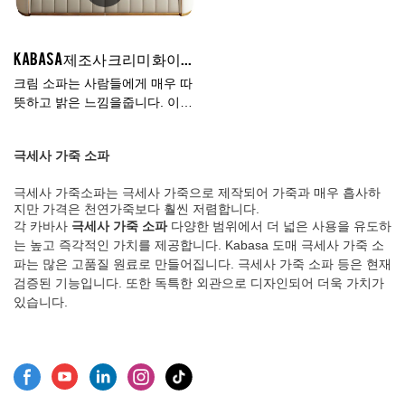
사항입니다. 문의 환영합니다.
다.Kabasa는 과거 제품의 단점
을 요약하자면, 그리고 지속적으
로 개선합니다. L 자형 극세사 가
Kabasa 제조사 크리미 화이트 대형 단면 4인용 가죽 소파 판매 중
죽 소파 소파의 사양은 필요에
따라 사용자 정의 할 수 있습니
크림 소파는 사람들에게 매우 따
다.
뜻하고 밝은 느낌을줍니다. 이
소파의 완벽한 디자인과 정교한
장인 정신으로 우아하고 고상합
극세사 가죽 소파
니다. 모든 세부 사항은 감탄할
만합니다. 좋은 스타일의 장식
극세사 가죽소파는 극세사 가죽으로 제작되어 가죽과 매우 흡사하
환경과 조화를 이룰 수 있다면
지만 가격은 천연가죽보다 훨씬 저렴합니다.
완벽할 것입니다.
각 카바사
극세사 가죽 소파
다양한 범위에서 더 넓은 사용을 유도하
는 높고 즉각적인 가치를 제공합니다. Kabasa 도매 극세사 가죽 소
파는 많은 고품질 원료로 만들어집니다. 극세사 가죽 소파 등은 현재
검증된 기능입니다. 또한 독특한 외관으로 디자인되어 더욱 가치가
있습니다.