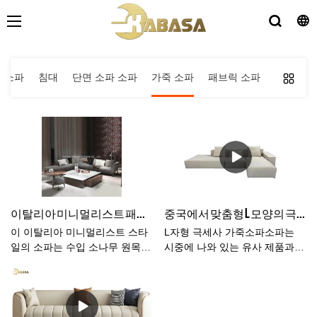
 소파
침대
단면 소파 소파
가죽 소파
패브릭 소파
이탈리아 미니멀리스트 패브릭 소파 북유럽 거실 여러 단면 라이트 럭셔리 디자인 세련된 소파
중국에서 맞춤형 L 모양의 극세사 가죽 소파 소파 제조 업체 | 카바사
이 이탈리아 미니멀리스트 스타
L자형 극세사 가죽소파소파는
일의 소파는 수입 소나무 원목
시중에 나와 있는 유사 제품과
프레임, 최고급 패브릭 천, 블랙
비교하여 성능, 품질, 외관 등의
샌드 메탈 다리로 제작되었습니
면에서 비교할 수 없는 뛰어난
다. 천연 가죽과 준정품 가죽 옵
장점을 가지고 있으며 시장에서
션이 있으며 다른 색상도 선택
좋은 평판을 얻고 있습니