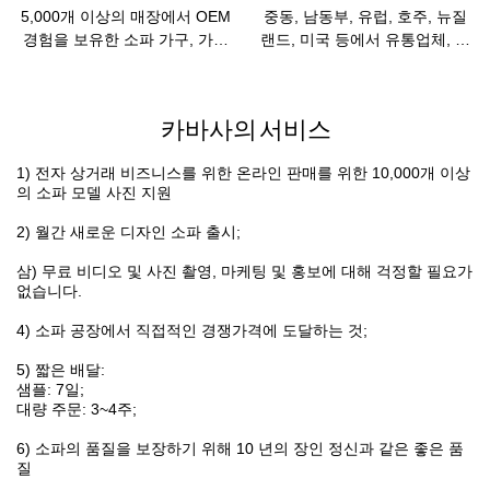
일의 거실 소파 공장입니다.
에게 연락하십시오
5,000개 이상의 매장에서 OEM
중동, 남동부, 유럽, 호주, 뉴질
경험을 보유한 소파 가구, 가죽
랜드, 미국 등에서 유통업체, 도
소파 제조업체, 패브릭 소파 제
매업체 또는 스타트업을 찾고 있
조업체 소파 공장, 실내 장식품
습니다.
공급업체, 소파 공급업체, 소파
카바사의 서비스
제조업체를 생산합니다.
1) 전자 상거래 비즈니스를 위한 온라인 판매를 위한 10,000개 이상
의 소파 모델 사진 지원
2) 월간 새로운 디자인 소파 출시;
삼) 무료 비디오 및 사진 촬영, 마케팅 및 홍보에 대해 걱정할 필요가
없습니다.
4) 소파 공장에서 직접적인 경쟁가격에 도달하는 것;
5) 짧은 배달:
샘플: 7일;
대량 주문: 3~4주;
6) 소파의 품질을 보장하기 위해 10 년의 장인 정신과 같은 좋은 품
질