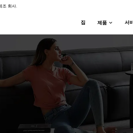
제조 회사.
집
서
제품