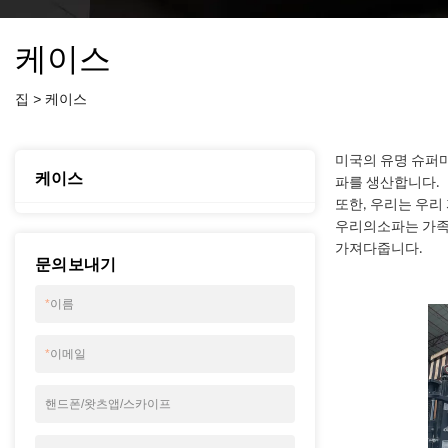
케이스
집
>
케이스
미국의 유명 슈퍼마켓
케이스
파를 생산합니다.
또한, 우리는 우리 
우리의
소파는
가족
가져다줍니다.
문의 보내기
*
이름
*
이메일
핸드폰/왓츠앱/스카이프