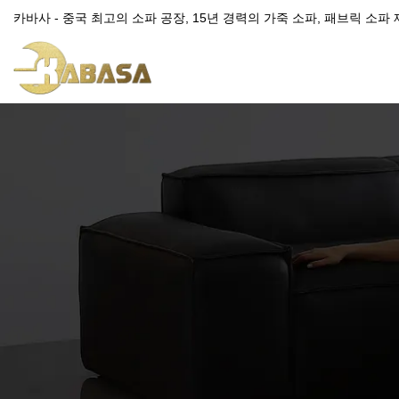
카바사 - 중국 최고의 소파 공장, 15년 경력의 가죽 소파, 패브릭 소파 