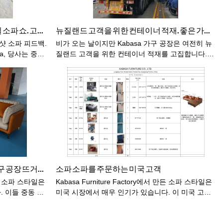
모던 인테리어 플랫 프로젝트 거실 소파 쇼. 고품격 거실소파 공장가격 - 카바사
뉴질랜드 고객을 위한 컨테이너 적재. 좋은 가격으로 뜨거운 판매 럭셔리 L 자형 거실 소파 - Kabasa
 샷 소파 피드백.
비가 오는 날이지만 Kabasa 가구 공장은 여전히 ​​뉴
sa, 당사는 중국
질랜드 고객을 위한 컨테이너 적재를 고집합니다.
니다. 재료 조달
제품: 좋은 가격을 가진 뜨거운 판매 호화스러운 L
어 구매 비용을
모양 거실 소파 - Kabasa, 우리는 2006년부터 가구
니 주저하지 마
제조에 종사해 왔습니다. 우리는 현재 표준화된 2개
의 대규모 공장과 전문 관리 인력 및 뛰어난 직원 그
룹을 보유하고 있습니다. 우리는 귀하의 품질과 신
뢰할 수있는 신뢰할 수있는 공급 업체입니다.사례 3
쿠웨이트 시장을 위한 KABASA 가구 공장 뜨거운 판매 소파 소파
소파 소파를 주문하는 미국 고객
 만든 소파 스타일은
Kabasa Furniture Factory에서 만든 소파 스타일은
 이들 중동 고
미국 시장에서 매우 인기가 있습니다. 이 미국 고객
들이 주문한 스타일을 살펴보자.