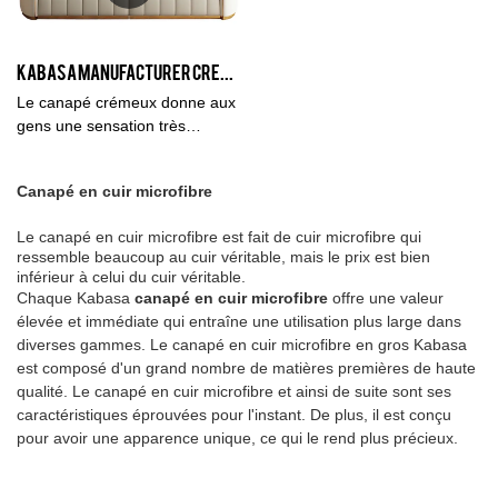
options en cuir véritable et en
performances, de qualité,
cuir semi-authentique,
d'apparence, etc., et jouit d'une
différentes couleurs sont
bonne réputation sur le
Kabasa Manufacturer Creamy White Grand canapé sectionnel en cuir 4 places en vente
également facultatives.
marché. Kabasa résume les
Bienvenue enquête.
défauts des produits passés, et
Le canapé crémeux donne aux
les améliore en permanence.
gens une sensation très
Les spécifications du canapé
chaleureuse et lumineuse.
en cuir microfibre en forme de
Avec le design parfait et le
Canapé en cuir microfibre
L peuvent être personnalisées
savoir-faire exquis de ce
en fonction de vos besoins.
canapé, il est élégant et noble.
Le canapé en cuir microfibre est fait de cuir microfibre qui
Chaque détail est admirable.
ressemble beaucoup au cuir véritable, mais le prix est bien
S'il peut correspondre au bon
inférieur à celui du cuir véritable.
style d'environnement de
Chaque Kabasa
canapé en cuir microfibre
offre une valeur
décoration, ce sera parfait.
élevée et immédiate qui entraîne une utilisation plus large dans
diverses gammes. Le canapé en cuir microfibre en gros Kabasa
est composé d'un grand nombre de matières premières de haute
qualité. Le canapé en cuir microfibre et ainsi de suite sont ses
caractéristiques éprouvées pour l'instant. De plus, il est conçu
pour avoir une apparence unique, ce qui le rend plus précieux.