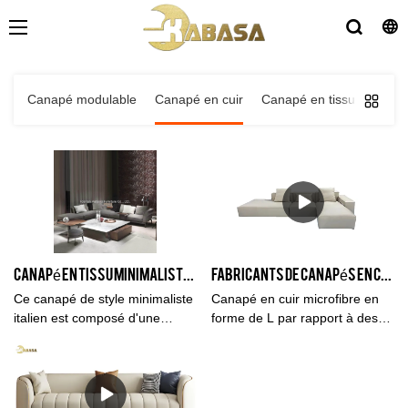
Canapé modulable
Canapé en cuir
Canapé en tissu
Des li
Canapé en tissu minimaliste italien salon nordique canapé élégant de conception de luxe de lumière sectionnelle multiple
Fabricants de canapés en cuir microfibre en forme de L personnalisés en provenance de Chine | Kabassa
Ce canapé de style minimaliste
Canapé en cuir microfibre en
italien est composé d'une
forme de L par rapport à des
structure en bois massif de pin
produits similaires sur le
importé, d'un tissu en tissu de
marché, il présente des
première qualité et de pieds en
avantages exceptionnels
métal noir sable. Il existe des
incomparables en termes de