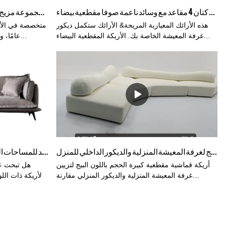
المستغرب 
قماش كتان 4 مقاعد مع وسائد ناعمة صوفا مقطعية بيضاء
أثاث من القماش الفاخر أريكة غرفة المعيشة الأكثر راحة مجموعة مزيج بساطتها الشمال الإيطالي #20811-8
والمنحوتة في 
هذه الأرائك المعيارية المريحة& الأرائك ستكمل ديكور
غرفة المعيشة الخاصة بك. الأريكة المقطعية البيضاء
عامًا، 
نظيفة وبسيطة الشعور بالمساحة. صُنعت هذه الأريكة
التخصيص، إذ
المقطعية البيضاء من شركة Foshan kabasa للأرائك.
Kabasa هي شركة تصنيع أرائك متميزة لإنتاج أريكة
جلدية عالية الجودة وأريكة قماشية مع 14 عامًا من
الخبرة في إنتاج الأرائك.
أريكة قماشية كبيرة ذات جودة عالية من قماش بوكل باللون البيج لغرفة المعيشة المنزلية والديكور الداخلي للمنزل
مصنع صوفا Shunde Foshan مع أرجل من الصلب الكربوني وأرائك بيج 3 مقاعد للمساحات الصغيرة
أريكة قماشية مقطعية كبيرة الحجم باللون البيج لتزيين
هل تبحث ع
غرفة المعيشة المنزلية والديكور المنزلي مقارنة
الأريكة ذات اللو
بالمنتجات المماثلة في السوق ، ولها مزايا بارزة لا
يمكن إنتاج 
تضاهى من حيث الأداء والجودة والمظهر وما إلى ذلك ،
وتتمتع بسمعة طيبة في السوق يلخص Kabasa عيوب
المنتجات السابقة ويعمل باستمرار على تحسينها. يمكن