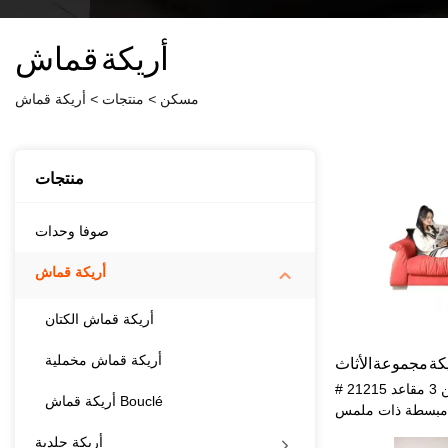
أريكة قماش
مسكن
>
منتجات
>
أريكة قماش
منتجات
صوفا وحدات
أريكة قماش
أريكة قماش الكتان
أريكة قماش مخملية
# 21215 مجموعة الأريكة الحمراء المكونة من 3 مقاعد
أريكة قماش Bouclé
رة مبسطة ذات ملمس
، وصديقة للبيئة ،
أريكة جلدية