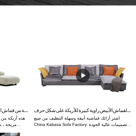
مع وسائد ظهر مجانية مزيج رمادي من القماش الأبيض زاوية كبيرة للأريكة على شكل حرف L
أريكة ركنية من قماش الكتان بتصميم إيطالي لغرفة المعيشة - KABASA
اشترِ أرائك قماشية أنيقة وسهلة التنظيف من صنع
هذه أريكة من 
China Kabasa Sofa Factory. تصميمات عالية الجودة
مريحة ، م
بقيمة كبيرة يتم إحضارها مباشرة إليك. مع وسائد ظهر