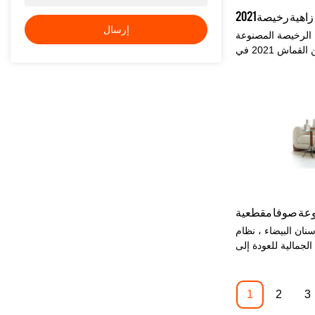
ية رخيصة 2021
إرسال
 الرخيصة المصنوعة
من القماش 2021 في Kabasa بأحجام وتشطيبات
دة العالية بأسعار
الأريكة الرائعة التي
 مقاسات تتناسب مع
المختلفة.
نان البيضاء ، نظام
الجمالية للعودة إلى
دير وممتلئ ، نسيج
كرات الفراء الناعمة
كامل الإحساس بالدعم
1
2
3