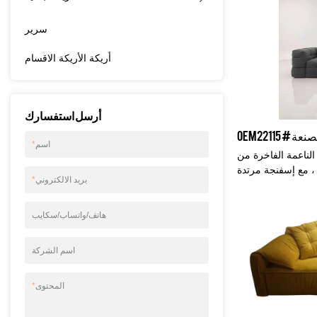
 للحشف. في KABASA ، ننتج
ودة. لا يهم إذا كنت
سرير
أو جلد نباتي أو جلد
مًا ، مما يجعل أكثر
أريكة الأريكة الاقسام
ء والراحة. عادة ما
نع تنجيد الأريكة.
لي الجودة ، وعمرها
أطول 2.5 مرة من ضمان الجلد العادي لمدة 3 سنوات3
أرسل استفسارك
مقاعد صوفا: 220 * 100 * 75 سم3 مقاعد صوفا: 260 *
100 * 75 سم
اسم
*
مة الفاخرة من OEM من خشب
، مع إسفنجة مرتدة
بريد الالكتروني
*
الريش السفلي ، مما
اسبة لغرفة المعيشة
هاتف/واتساب/سكايب
اسم الشركة
المحتوى
*