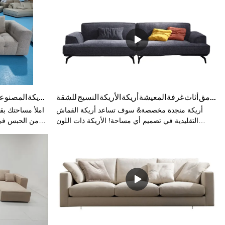
مجانية مزيج رمادي من القماش الأبيض وأرضية زاوية
كبيرة ، تعتبر الأريكة مثالية لغرفة المعيشة الخاصة بك.
رمادي غامق أثاث غرفة المعيشة أريكة الأريكة النسيج للشقة
مجموعة Bouclé 4 مقاعد لغرفة المعيشة أريكة الأريكة الأريكة المصنعة أريكة الأريكة المصنوعة في مصنع الأثاث Shunde
أريكة منجدة مخصصة& سوف تساعد أريكة القماش
املأ مساحتك بقط
التقليدية في تصميم أي مساحة! الأريكة ذات اللون
من الحبس في ا
الرمادي الداكن مصنوعة من الكتان التقليدي. متوفر
الراحة والراحة ا
بألوان مختلفة وخامات تغطية ومقاسات متعددة تناسب
، يعد استخلاص
المساحات المختلفة. تقدم Kabasa خدمة OEM و OEM
المفتاح لجعل الم
للموزع والمستورد بسعر المصنع.
ما يجعلك تشع
مسموعًا في
تعرف الشعور!). 
والهدف والأما
بالشكوك ، هذا شي
في ملابس رياضي