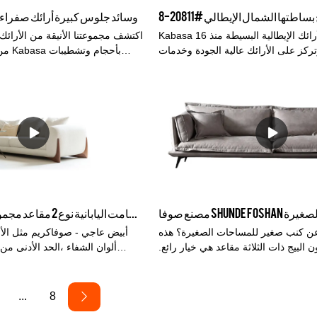
أن نشهد عودة ظهور التصاميم المنحنية
وسائد جلوس كبيرة أرائك صفراء زاه
الأقمشة الأكثر دفئًا والملمس. المفضلة
لدينا؟ أثاث من قماش Bouclé.
Kabasa متخصصة في الأرائك الإيطالية البسيطة منذ 16
اكتشف مجموعتنا الأنيقة من الأرائك
وتركز على الأرائك عالية الجودة وخدمات
ا كنت مهتمًا، فلا تتردد في الاتصال بنا.
مختلفة من القماش. اكتشف الجو
شكرًا لك.
استثنائية. الأريكة الصفراء هي 
تتناسب مع ميزانيتك. متوفر بعدة
المساحات 
الشمال وحدة صغيرة النسيج الصلبة الخشب غرفة المعيشة النمط الصامت اليابانية نوع 2 مقاعد مجموعة صوفا مقطعية # HH-116
ن كنب صغير للمساحات الصغيرة؟ هذه
أبيض عاجي - صوفاكريم مثل الأس
ن البيج ذات الثلاثة مقاعد هي خيار رائع.
ألوان الشفاء ،الحد الأدنى من 
تصميم مختلف من قبل الشركة المصنعة
البساطة والبساطة.تصميم مست
للأريكة Shunde Foshan. نرحب بتعليقاتك قريبا.
صديق للبشرة ثلاثي الأبعاد ،مليئة ب
Kabasa هي شركة تصنيع أرائك متميزة لإنتاج أريكة
ثلاثية الأبعاد ،لينة وليست رتيبة ،
...
8
جلدية عالية الجودة وأريكة قماشية مع 14 عامًا من
،استمتع بغلافه اللطيف.