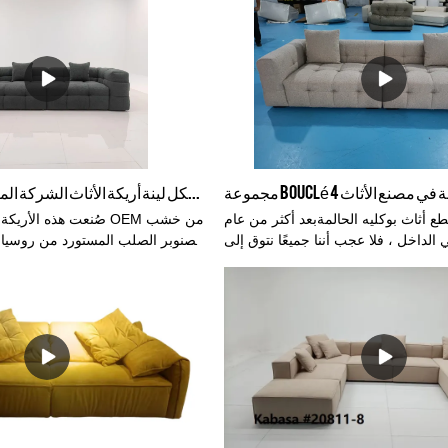
ومقاومة للاهتراء ، ومضادة
دائمًا أرائك جلدية وقماشية عالية الج
تستخدم جلدًا أصليًا عالي الجودة 
ألياف دقيقة فائق النعومة ودائ
التصاميم المذهلة تشعر بالدف
نستخدم قماش رامي قطن أو كتان لص
أريكة غرفة المعيشة ذات أثاث عا
OEM أثاث من القماش الفاخر الخفيف أريكة النمط الإيطالي الأريكة تشيسترفيلد الشكل لينة أريكة الأثاث الشركة المصنعة # 22115
ع أثاث بوكليه الحالمةبعد أكثر من عام
صُنعت هذه الأريكة الناع
لداخل ، فلا عجب أننا جميعًا نتوق إلى
الصنوبر الصلب المستورد من روسيا 
لتي نحتاجها بشدة في المنزل. في الواقع
عالية الكثافة ومواد تعبئة من 
 جوهر الراحة والعزاء في مساحاتنا هو
يجعلها إحساسًا ناعمًا باللمس ، ومن
نزل منزلًا. يتعلق التصميم الجيد بتغليف
، وغرفة الانتظار ، ودورات المياه المكتبية ، وما إلى ذلك.
ر بالرضا عن إنشاء ملاذ خاص يثير "آه"
 كل مرة تتراجع فيها إلى الداخل. (أنت
يجب أن تكون بيوتنا مصدر إلهام للإبداع
ن وفوق كل ذلك الهدوء. في عالم مليء
ء يمكننا التأكد منه. لذلك ، بعد العيش
ة وتناول الأطعمة المريحة ، فليس من