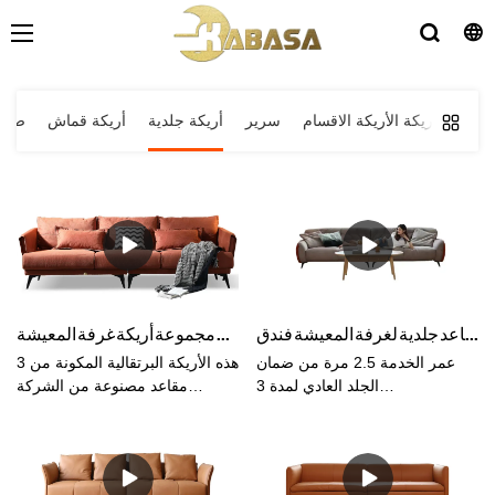
أريكة الأريكة الاقسام
سرير
أريكة جلدية
أريكة قماش
صوفا
أثاث بسيط على الطراز الحديث 3 مقاعد جلدية لغرفة المعيشة فندق Soft Cloud Milan وأريكة غرفة المعيشة
الصين صوفا المصنعة كباسا أورانج 3 مقاعد أريكة برتقالية مجموعة أريكة غرفة المعيشة
عمر الخدمة 2.5 مرة من ضمان
هذه الأريكة البرتقالية المكونة من 3
الجلد العادي لمدة 3
مقاعد مصنوعة من الشركة
سنواتموادالإطار: خشب لارك
المصنعة للأريكة الصينية ، شركة
مستورد من روسياالحشوة: إسفنج
Kabasa. مجموعة الأرائك
عالي الكثافة حشوالقماش:
البرتقالية الفلاش مثالية لغرفة
قماشبحجم:أريكة عامة لـ 3
المعيشة. متوفر بألوان مختلفة