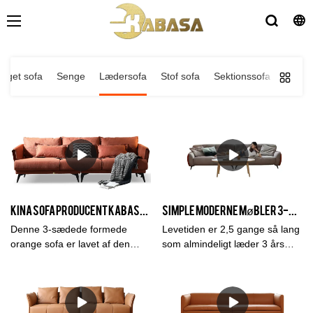
gget sofa
Senge
Lædersofa
Stof sofa
Sektionssofa
Kina Sofa Producent Kabasa Orange 3-sæders orange sofa modulært orange sofasæt til stuen
Simple moderne møbler 3-sæders læder stue Hotel Soft Cloud Milan og stue sofa
Denne 3-sædede formede
Levetiden er 2,5 gange så lang
orange sofa er lavet af den
som almindeligt læder 3 års
kinesiske sofaproducent,
garantiMaterialeRamme:
Kabasa-firmaet. Det flash
Lærketræ importeret fra
orange sofasæt er perfekt til
RuslandFyld: svamp med høj
stuen. Fås i forskellige farver,
densitet fyldstofStof: