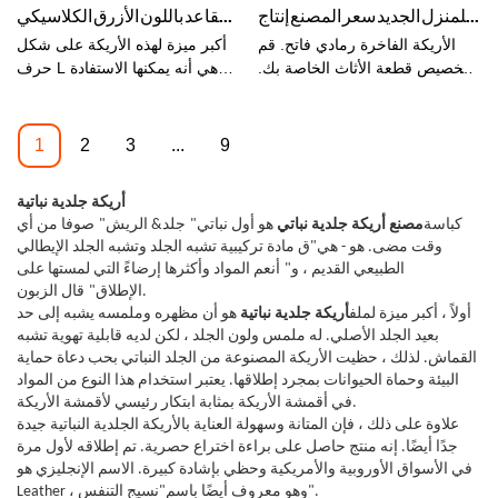
غرفة المعيشة للمنزل الجديد سعر المصنع إنتاج OEM الصين مصنع صوفا رمادي فاتح توغو الأريكة أريكة ركنية وحدات
طقم أثاث من الجلد النباتي ذو 4 مقاعد باللون الأزرق الكلاسيكي
المنتجات السابقة ويعمل باستمرار
الخشب الصلب ، مما يرفع العناصر
على تحسينها. يمكن تخصيص
عن الأرض ، وبالتالي ينقل إحساسًا
الأريكة الفاخرة رمادي فاتح. قم
أكبر ميزة لهذه الأريكة على شكل
مواصفات أريكة جلدية تشيسترفيلد
بالخفة. يساهم العثماني في تنوع
بتخصيص قطعة الأثاث الخاصة بك.
حرف L هي أنه يمكنها الاستفادة
هيرميز أورانج أورانج ذات التصميم
التصميم ويتوفر المنتج في تكوينات
تمنحك الشركة المصنعة للصوفا
الكاملة من المساحة ، وهي مناسبة
الداخلي لغرفة المعيشة ذات 3
وأحجام أخرى وأيضًا في قماش أو
النمطية الصينية حجمًا مختلفًا
بشكل خاص للتركيب في الأماكن
مقاعد وفقًا لاحتياجاتك.
لون أو جلد آخر.
ومظهرًا مع المواد. صُنعت هذه
ذات الزوايا. يمكن أن تلعب أيضًا
1
2
3
...
9
الأريكة ذات اللون الرمادي الفاتح
دورًا زخرفيًا جيدًا جدًا. طرق الجمع
من قبل الشركة المصنعة Foshan
هي أيضا متنوعة جدا.
أريكة جلدية نباتية
kabasa لإنتاج أريكة جلدية عالية
كباسة
مصنع أريكة جلدية نباتي
هو أول نباتي
"
جلد& الريش
"
صوفا من أي
الجودة وأريكة من القماش مع 14
وقت مضى. هو - هي
"
ق مادة تركيبية تشبه الجلد وتشبه الجلد الإيطالي
عامًا من الخبرة في إنتاج الأرائك.
الطبيعي القديم ، و
"
أنعم المواد وأكثرها إرضاءً التي لمستها على
قال الزبون.
الإطلاق
"
أولاً ، أكبر ميزة لملف
أريكة جلدية نباتية
هو أن مظهره وملمسه يشبه إلى حد
بعيد الجلد الأصلي. له ملمس ولون الجلد ، لكن لديه قابلية تهوية تشبه
القماش. لذلك ، حظيت الأريكة المصنوعة من الجلد النباتي بحب دعاة حماية
البيئة وحماة الحيوانات بمجرد إطلاقها. يعتبر استخدام هذا النوع من المواد
في أقمشة الأريكة بمثابة ابتكار رئيسي لأقمشة الأريكة.
علاوة على ذلك ، فإن المتانة وسهولة العناية بالأريكة الجلدية النباتية جيدة
جدًا أيضًا. إنه منتج حاصل على براءة اختراع حصرية. تم إطلاقه لأول مرة
في الأسواق الأوروبية والأمريكية وحظي بإشادة كبيرة. الاسم الإنجليزي هو
Leather ، وهو معروف أيضًا باسم"نسيج التنفس".