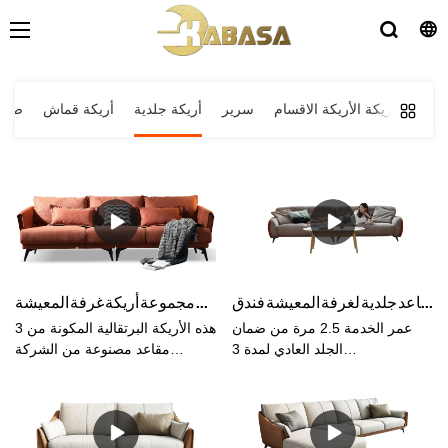
أريكة الأريكة الاقسام
سرير
أريكة جلدية
أريكة قماش
صوفا
أثاث بسيط على الطراز الحديث 3 مقاعد جلدية لغرفة المعيشة فندق Soft Cloud Milan وأريكة غرفة المعيشة
الصين صوفا المصنعة كباسا أورانج 3 مقاعد أريكة برتقالية مجموعة أريكة غرفة المعيشة
عمر الخدمة 2.5 مرة من ضمان
هذه الأريكة البرتقالية المكونة من 3
الجلد العادي لمدة 3
مقاعد مصنوعة من الشركة
سنواتموادالإطار: خشب لارك
المصنعة للأريكة الصينية ، شركة
مستورد من روسياالحشوة: إسفنج
Kabasa. مجموعة الأرائك
عالي الكثافة حشوالقماش:
البرتقالية الفلاش مثالية لغرفة
قماشبحجم:أريكة عامة لـ 3
المعيشة. متوفر بألوان مختلفة