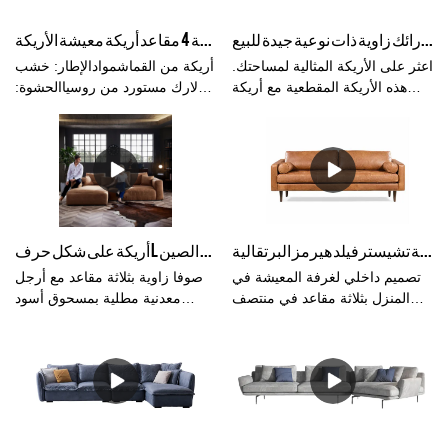
الانتظار ، ودورات المياه المكتبية ،
وما إلى ذلك.
أريكة مقطعية مع كرسي صالة أرائك زاوية ذات نوعية جيدة للبيع
صنع في الصين مصنع فوشان الجملة تصميم جديد الحديثة 4 مقاعد أريكة معيشة الأريكة
اعثر على الأريكة المثالية لمساحتك.
أريكة من القماشموادالإطار: خشب
هذه الأريكة المقطعية مع أريكة
لارك مستورد من روسياالحشوة:
استرخاء مثالية لمكانك. كباسا تنتج
إسفنج عالي الكثافة حشو الريش
أرائك زاوية للبيع لكنها تعطي أفضل
الصناعيالقماش: قماشبحجم:مقاس
جودة. Kabasa هي شركة تصنيع
المقعد: 120 * 105 * 70 سمحجم
أرائك متميزة لإنتاج أريكة جلدية
شخصين: 195 * 105 * 70
عالية الجودة وأريكة قماشية مع 14
عامًا من الخبرة في إنتاج الأرائك.
نحن ملتزمون بإنتاج أريكة عالية
أفضل تصميم داخلي لغرفة المعيشة المنزلية بثلاثة مقاعد في منتصف القرن ، أريكة جلدية تشيسترفيلد هيرمز البرتقالية
أريكة على شكل حرف L صوفا زاوية بثلاثة مقاعد مع أثاث شوند العثماني بالجملة مصنوع في الصين
الجودة بسعر الجملة المباشر لكل
عميل لإرضائهم.
تصميم داخلي لغرفة المعيشة في
صوفا زاوية بثلاثة مقاعد مع أرجل
المنزل بثلاثة مقاعد في منتصف
معدنية مطلية بمسحوق أسود
القرن ، أريكة جلدية تشيسترفيلد
عثماني وستة وسائد. تتلاقى
هيرميز أورانج نباتي مقارنة
اللمسات الجمالية الانسيابية مع
بالمنتجات المماثلة في السوق ،
الوسائد الناعمة المحشوة ، مما
تتمتع بمزايا بارزة لا تضاهى من
يجعل الأريكة جذابة للغاية. السمة
حيث الأداء والجودة والمظهر وما
المميزة لأريكة الزاوية على شكل
إلى ذلك ، وتتمتع بسمعة طيبة في
حرف L هي مساند الذراعين
السوق. يلخص Kabasa عيوب
السميكة التي يقابلها إطار من