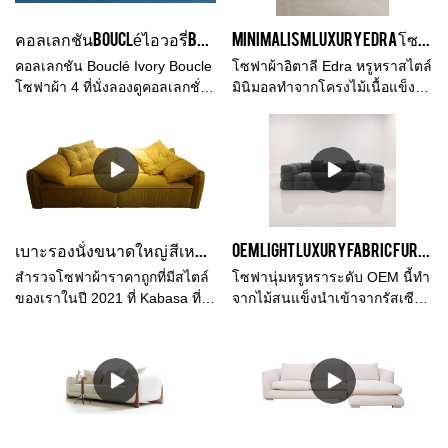
เขียวที่ทันสมัยสำหรับห้องนั่งเล่น
เหมาะกับพื้นที่ต่างๆ Kabasa ให้
ประสิทธิภาพ คุณภาพ รูปลักษณ์
บางทีนี่อาจเป็นโซฟาแบบแยก
บริการ OEM และ OEM สำหรับผู้
ฯลฯ และมีชื่อเสียงที่ดีในตลาด
คอลเลกชันBoucléไอวอรี่Boucleเดียว4ที่นั่งผ้าโซฟาที่นอนทำในจีนโรงงานเฟอร์นิเจอร์Shundeขายส่ง
Minimalism Luxury Edra โซฟาผ้าอิตาลี European Brief Villa Rocks โซฟาผ้า
ส่วนขนาดเล็กที่ดีที่สุดที่คุณจะพบ
จัดจำหน่ายและผู้นำเข้าในราคา
.Kabasa สรุปข้อบกพร่องของ
ได้ในตลาดเพราะโซฟานี้มี
โรงงาน
ผลิตภัณฑ์ในอดีต และปรับปรุง
คอลเลกชัน Bouclé Ivory Boucle
โซฟาผ้าอิตาลี Edra หรูหราสไตล์
คุณภาพสูง แต่ในราคาส่วนลด
อย่างต่อเนื่อง ข้อมูลจำเพาะของ
โซฟาผ้า 4 ที่นั่งลองดูคอลเลกชั่น
มินิมอลทำจากโครงไม้เนื้อแข็งนำ
มากถ้าคุณซื้อจาก Kabasa
โซฟาโซฟาผ้า boucle แบบแยก
Bouclé แบบตั้งพื้นแบบนี้
เข้าจากรัสเซีย ฟองน้ำเด้งความ
direclty ในประเทศจีน
ส่วนขนาดใหญ่สีเบจสำหรับห้อง
ครอบครัว Ivory Boucle 4 ที่นั่งใช้
หนาแน่นสูงและขนเป็ด ฯลฯ ให้
นั่งเล่นภายในบ้านออกแบบ
เฟอร์นิเจอร์ในบ้านในห้องนั่งเล่น
สัมผัสที่นุ่มนวลให้ความรู้สึกผ่อน
ตกแต่งภายในบ้านสามารถปรับ
พร้อมโซฟาผ้า bouclé พื้นเมือง
คลาย ขนาดและสีสามารถปรับ
แต่งได้ตามความต้องการของคุณ
เป็นผ้าลอนลอนที่สวยงามพร้อม
แต่งได้
พื้นผิวที่สวยงามหลากหลาย
เบาะรองนั่งขนาดใหญ่ สีเหลืองสดใส โซฟาราคาถูก 2021
OEM Light Luxury Fabric Furniture Sofa โซฟาสไตล์อิตาลี Chesterfield Shape Soft Sofa Furniture Furniture #22115
สำรวจโซฟาผ้าราคาถูกที่มีสไตล์
โซฟานุ่มหรูหราระดับ OEM นี้ทำ
ของเราในปี 2021 ที่ Kabasa ที่มี
จากไม้สนแข็งนำเข้าจากรัสเซีย
ขนาดต่างๆ และวัสดุที่เคลือบ
พร้อมฟองน้ำเด้งความหนาแน่น
สำเร็จ ค้นพบคุณภาพสูงในราคา
สูงและวัสดุบุขนเป็ดซึ่งทำให้
สุดพิเศษ โซฟาสีเหลืองเหมาะกับ
สัมผัสนุ่ม เหมาะสำหรับห้องนั่ง
งบประมาณของคุณ มีให้เลือก
เล่น ห้องรับรอง ห้องสุขาใน
หลายขนาดตามพื้นที่ต่างๆ
สำนักงาน ฯลฯ