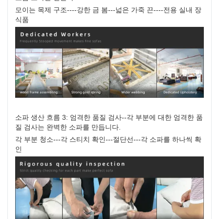
모이는 목제 구조----강한 금 봄---넓은 가죽 끈----전용 실내 장
식품
소파 생산 흐름 3: 엄격한 품질 검사--각 부분에 대한 엄격한 품
질 검사는 완벽한 소파를 만듭니다.
각 부분 청소---각 스티치 확인---절단선---각 소파를 하나씩 확
인