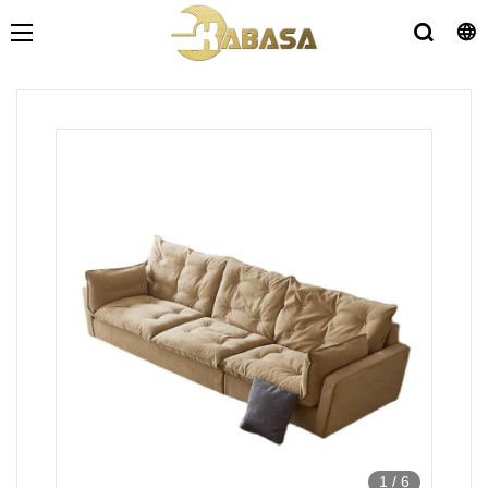
1
/
6