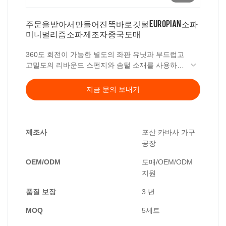
주문을 받아서 만들어진 똑바로 깃털 Europian 소파
미니멀리즘 소파 제조자 중국 도매
360도 회전이 가능한 별도의 좌판 유닛과 부드럽고
고밀도의 리바운드 스펀지와 솜털 소재를 사용하여
편안하게 쉬고 싶어지는 맞춤형 일자형 다운 카우
거실, 사무실 및 기타 휴게실에 적합합니다.
치입니다.
지금 문의 보내기
제조사
포산 카바사 가구
공장
OEM/ODM
도매/OEM/ODM
지원
품질 보장
3 년
MOQ
5세트