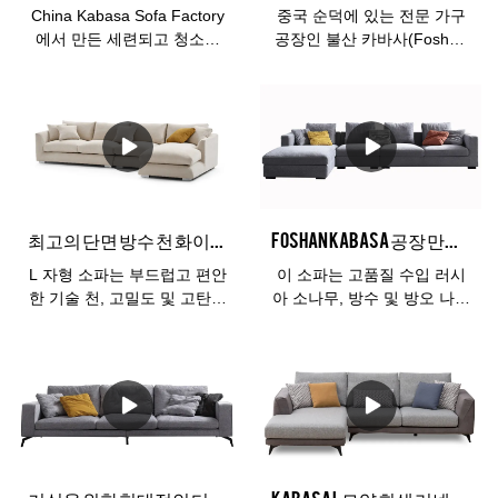
내구성이 뛰어나 가장 멋진
China Kabasa Sofa Factory
중국 순덕에 있는 전문 가구
디자인이 따뜻하고 편안하게
에서 만든 세련되고 청소하
공장인 불산 카바사(Foshan
느껴집니다. 우리는 일반적
기 쉬운 패브릭 소파를 구입
Kabasa)에서 제작했습니다.
으로 모시 면이나 린넨을 사
하십시오. 훌륭한 가치의 고
이 패브릭 소파 세트는 거실
용하여 소파 실내 장식을 만
품질 디자인이 귀하에게 직
에 이상적인 내구성이 뛰어
듭니다. 고품질 가구 거실 소
접 제공됩니다. 무료 등받이
난 시트 쿠션과 함께 선형 좌
파, 수명은 일반 가죽보다
쿠션이 있는 그레이 믹스 화
석으로 높은 수준의 격식을
2.5배 더 깁니다 3년 보증3인
이트 패브릭 대형 코너 바닥 l
갖춘 우아함을 제공합니다.
용 소파: 220*100*75cm3인
소파는 거실에 이상적입니
모듈식 소파 세트는 설치가
용 소파: 260*100*75cm
다.
쉽습니다.
최고의 단면 방수 천 화이트 라운지 패밀리 룸 L 모양 소파 세트
Foshan kabasa 공장 만든 거실 가구 밝은 회색 패브릭 코너 소파
L 자형 소파는 부드럽고 편안
이 소파는 고품질 수입 러시
한 기술 천, 고밀도 및 고탄력
아 소나무, 방수 및 방오 나노
스폰지로 만들어졌습니다.
기술 천과 고밀도 및 고탄력
손님 접대 또는 친구 및 가족
스폰지를 사용하여 현대적인
과 함께 휴식을 취하기에 적
미니멀리즘 디자인을 결합합
합하며 어떤 거실에도 잘 어
니다. 인생은 가치가 있어야
울리는 멋진 스타일링입니
하지만 품질도 좋아야 합니
다.
다. Kabasa 가구는 당신의
삶을 더 잘 이해합니다.
거실을 위한 현대적인 디자인의 밝은 회색 3인용 소파
Kabasa L 모양 회색 리넨 소파와 긴 의자 코너 소파 판매