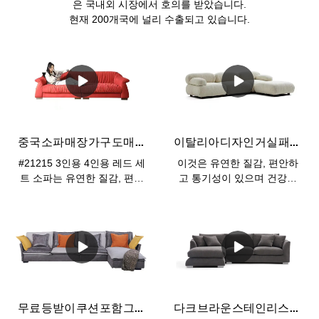
은 국내외 시장에서 호의를 받았습니다.
현재 200개국에 널리 수출되고 있습니다.
중국 소파 매장 가구 도매 레드 거실 소파, 3 좌석 4 좌석 소파 세트 가구
이탈리아 디자인 거실 패브릭 소파 린넨 코너 소파 - KABASA
#21215 3인용 4인용 레드 세
이것은 유연한 질감, 편안하
트 소파는 유연한 질감, 편안
고 통기성이 있으며 건강하
함, 통기성, 건강함, 환경 친
고 환경 친화적이며 내마모
화적, 내마모성, 방오성을 갖
성 및 먼지 방지 기능을 갖춘
춘 미니멀리스트 다운 재킷
미니멀리스트 다운 린넨 패
소파입니다. KABASA에서는
브릭 소파입니다.
항상 고품질 가죽 및 패브릭
소파를 생산합니다. 고급 가
죽을 사용하든 비건 가죽을
사용하든 프리미엄 극세사
무료 등받이 쿠션 포함 그레이 믹스 화이트 패브릭 대형 코너 플로어 L 소파
다크 브라운 스테인리스 기술 천 공장 작은 코너 소파
가죽을 사용하든 부드럽고