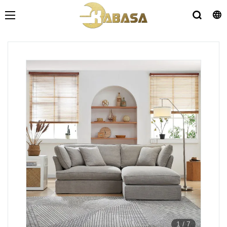
1
/
7