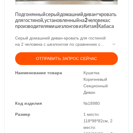
Подгонянный серый домашний диван-кровать
для гостиной, установленный на 2 человека с
производителями шезлонгов из Китая | Кабаса
Серый домашний диван-кровать для гостиной
на 2 человека с шезлонгом по сравнению с
аналогичными продуктами на рынке имеет
несравненные выдающиеся преимущества с
ОТПРАВИТЬ ЗАПРОС СЕЙЧАС
точки зрения производительности, качества,
внешнего вида и т. д. и пользуется хорошей
Наименование товара
Кушетка
репутацией на рынке. Kabasa резюмирует
Коричневый
дефекты прошлых продуктов, и постоянно
Секционный
улучшает их. Спецификации серого домашнего
Диван
дивана-кушетки для гостиной для 2 человек с
шезлонгом могут быть настроены в
Код изделия
№18980
соответствии с вашими потребностями.
Размер
1 место:
118*98*82см, 2
место: