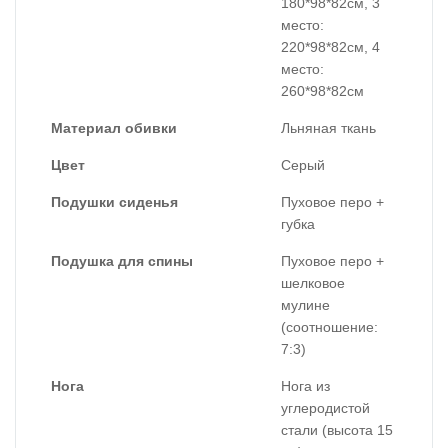
180*98*82см, 3
место:
220*98*82см, 4
место:
260*98*82см
Материал обивки
Льняная ткань
Цвет
Серый
Подушки сиденья
Пуховое перо +
губка
Подушка для спины
Пуховое перо +
шелковое
мулине
(соотношение:
7:3)
Нога
Нога из
углеродистой
стали (высота 15