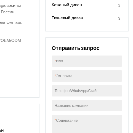
Кожаный диван
диван легко
древесины
срок службы в 2,5
установить.
 России.
раза больше, чем у
Тканевый диван
обычной кожи.
ика Фошань
Гарантия 3 года.3-
местный диван:
220*100*75 см3-
м/OEM/ODM
местный диван:
Отправить запрос
260*100*75 см
*
Имя
*
Эл. почта
Телефон/WhatsApp/Скайп
Название компании
*
Содержание
ан