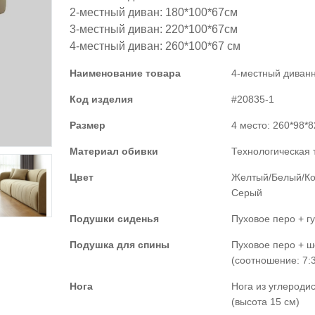
2-местный диван: 180*100*67см
3-местный диван: 220*100*67см
4-местный диван: 260*100*67 см
Наименование товара
4-местный диван
Код изделия
#20835-1
Размер
4 место: 260*98*
Материал обивки
Технологическая 
Цвет
Желтый/Белый/Ко
Серый
Подушки сиденья
Пуховое перо + г
Подушка для спины
Пуховое перо + 
(соотношение: 7:3
Нога
Нога из углероди
(высота 15 см)