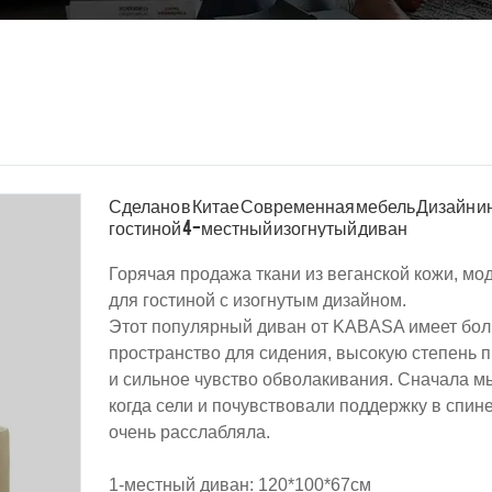
Сделано в Китае Современная мебель Дизайн и
гостиной 4-местный изогнутый диван
Горячая продажа ткани из веганской кожи, м
для гостиной с изогнутым дизайном.
Этот популярный диван от KABASA имеет бо
пространство для сидения, высокую степень 
и сильное чувство обволакивания. Сначала м
когда сели и почувствовали поддержку в спине
очень расслабляла.
1-местный диван: 120*100*67см