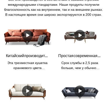
международными стандартами. Наши продукты получили
благосклонность как на внутреннем, так и на внешнем рынках.
В настоящее время они широко экспортируются в 200 стран.
Китайский производитель диванов Kabasa Orange 3-местный оранжевый диван модульный оранжевый диван для гостиной
Простая современная мебель в стиле 3, кожаная гостиная, отель, мягкое облако, Милан и диван для гостиной
Эта трехместная кушетка
Срок службы в 2,5 раза
оранжевого цвета
больше, чем у обычной
изготовлена ​​китайским
кожи. Гарантия 3
производителем диванов
года.МатериалКаркас:
компанией Kabasa.
древесина лиственницы,
Комплект ярко-оранжевого
привезенная из
дивана идеально подходит
России.Наполнитель: губка
для гостиной. Доступны в
высокой плотности
различных цветах,
наполнительТкань: