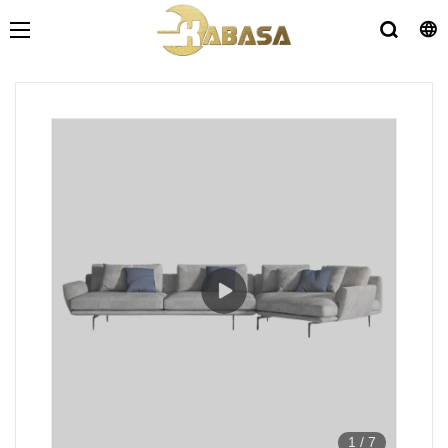
1
/
7