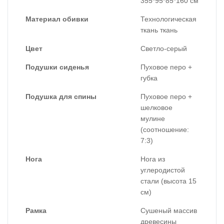
355*95*85*160 см
Материал обивки
Технологическая
ткань ткань
Цвет
Светло-серый
Подушки сиденья
Пуховое перо +
губка
Подушка для спины
Пуховое перо +
шелковое
мулине
(соотношение:
7:3)
Нога
Нога из
углеродистой
стали (высота 15
см)
Рамка
Сушеный массив
древесины