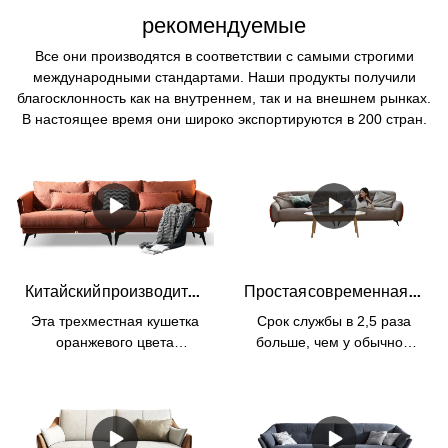
рекомендуемые
Все они производятся в соответствии с самыми строгими
международными стандартами. Наши продукты получили
благосклонность как на внутреннем, так и на внешнем рынках.
В настоящее время они широко экспортируются в 200 стран.
Китайский производитель диванов Kabasa Orange 3-местный оранжевый диван модульный оранжевый диван для гостиной
Простая современная мебель в стиле 3, кожаная гостиная, отель, мягкое облако, Милан и диван для гостиной
Эта трехместная кушетка
Срок службы в 2,5 раза
оранжевого цвета
больше, чем у обычной
изготовлена ​​китайским
кожи. Гарантия 3
производителем диванов
года.МатериалКаркас:
компанией Kabasa.
древесина лиственницы,
Комплект ярко-оранжевого
привезенная из
дивана идеально подходит
России.Наполнитель: губка