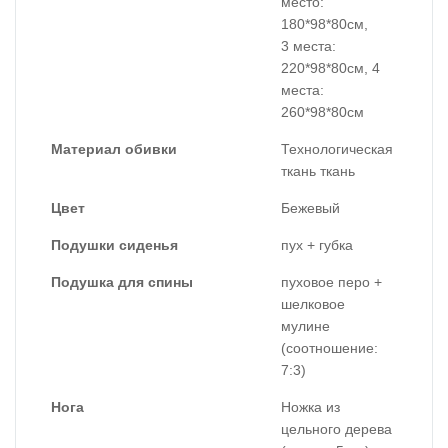
место:
180*98*80см,
3 места:
220*98*80см, 4
места:
260*98*80см
Материал обивки
Технологическая
ткань ткань
Цвет
Бежевый
Подушки сиденья
пух + губка
Подушка для спины
пуховое перо +
шелковое
мулине
(соотношение:
7:3)
Нога
Ножка из
цельного дерева