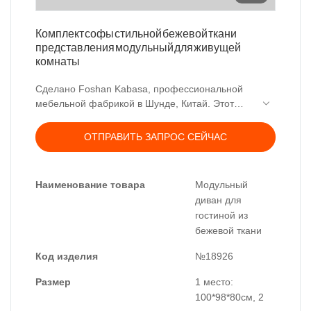
Комплект софы стильной бежевой ткани
представления модульный для живущей
комнаты
Сделано Foshan Kabasa, профессиональной
мебельной фабрикой в ​​Шунде, Китай. Этот
тканевый диван придает высокий уровень
формальной элегантности, с прямыми
ОТПРАВИТЬ ЗАПРОС СЕЙЧАС
сиденьями и прочной подушкой для сидения,
идеально подходящей для гостиной.
Модульный диван легко установить.
Наименование товара
Модульный
диван для
гостиной из
бежевой ткани
Код изделия
№18926
Размер
1 место:
100*98*80см, 2