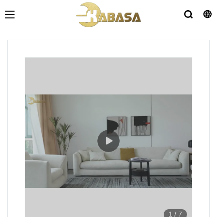
1
/
7