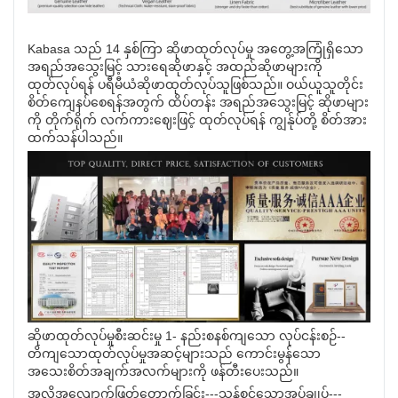
Kabasa သည် 14 နှစ်ကြာ ဆိုဖာထုတ်လုပ်မှု အတွေ့အကြုံရှိသော
အရည်အသွေးမြင့် သားရေဆိုဖာနှင့် အထည်ဆိုဖာများကို
ထုတ်လုပ်ရန် ပရီမီယံဆိုဖာထုတ်လုပ်သူဖြစ်သည်။ ဝယ်ယူသူတိုင်း
စိတ်ကျေနပ်စေရန်အတွက် ထိပ်တန်း အရည်အသွေးမြင့် ဆိုဖာများ
ကို တိုက်ရိုက် လက်ကားဈေးဖြင့် ထုတ်လုပ်ရန် ကျွန်ုပ်တို့ စိတ်အား
ထက်သန်ပါသည်။
ဆိုဖာထုတ်လုပ်မှုစီးဆင်းမှု 1- နည်းစနစ်ကျသော လုပ်ငန်းစဉ်--
တိကျသောထုတ်လုပ်မှုအဆင့်များသည် ကောင်းမွန်သော
အသေးစိတ်အချက်အလက်များကို ဖန်တီးပေးသည်။
အလိုအလျောက်ဖြတ်တောက်ခြင်း---သန့်စင်သောအပ်ချုပ်---