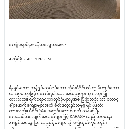
အဖြူရောင်ပုံစံ ဆိုဖာအရွယ်အစား
4 ထိုင်ခုံ 260*120*65CM
ရိုးရှင်းသော သန့်ရှင်းသပ်ရပ်သော လိုင်းဒီဇိုင်းနှင့် ကျွမ်းကျင်သော
လက်မှုပညာဖြင့် ကောင်းမွန်သော အထည်များကို အသုံးပြု
ထားသည်။ ရက်ရောသောထိုင်ခုံများမှအစ ပြီးပြည့်စုံသော ထောင့်
ချိုးနောက်ကျောများအထိ စိတ်နှလုံးနှစ်သိမ့်မှုဖြင့် ဖန်တီး
ထားသည်။ ဒီဇိုင်းပုံစံမှ အတွင်းဘောင်အထိ သန့်စင်ပြီး
အသေးစိတ်အချက်အလက်များဖြင့် KABASA သည် ထိပ်တန်း
အရည်အသွေးမြင့် ထည်ဆိုဖာများကို အမြဲထုတ်လုပ်သည်။