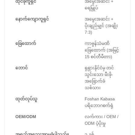
ထိုင်ခုံကူရှင်
အမွေးအဆင်း +
ရေမြှုပ်
နောက်ကျောကူရှင်
အမွေးအဆင်း +
ပိုးချည်မျှင် (အချိုး
7:3)
ခြေထောက်
ကာဗွန်သံမဏိ
ခြေထောက် (အမြင့်
15 စင်တီမီတာ)
ဘောင်
ရုရှားနိုင်ငံမှ တင်
သွင်းသော မီးဖို-
အခြောက်ခံ
သစ်သား
ထုတ်လုပ်သူ
Foshan Kabasa
ပရိဘောဂစက်ရုံ
OEM/ODM
လက်ကား / OEM /
ODM ပံ့ပိုးမှု
အရည်အသွေးအာမခံပါသည်။
၃ နှစ်