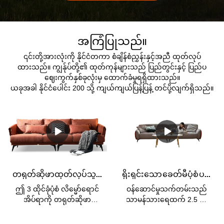
အကြံပြုသည်။
၎င်းတို့အားလုံးကို နိုင်ငံတကာ စံချိန်စံညွှန်းနှင့်အညီ ထုတ်လုပ်
ထားသည်။ ကျွန်ုပ်တို့၏ ထုတ်ကုန်များသည် ပြည်တွင်းနှင့် ပြည်ပ
ဈေးကွက်နှစ်ခုလုံးမှ ထောက်ခံမှုရရှိထားသည်။
ယခုအခါ နိုင်ငံပေါင်း 200 သို့ ကျယ်ကျယ်ပြန့်ပြန့် တင်ပို့လျက်ရှိသည်။
တရုတ်ဆိုဖာထုတ်လုပ်သူ Kabasa Orange 3 ထိုင်ခုံလိမ္မော်ရောင်အိပ်ရာခင်း ဧည့်ခန်းအတွက် လိမ္မော်ရောင် ဆိုဖာအစုံ
ရိုးရှင်းသော ခေတ်မီပုံစံ ပရိဘောဂ 3 ထိုင်ခုံ သားရေဧည့်ခန်း Hotel Soft Cloud Milan နှင့် ဧည့်ခန်းဆိုဖာ
ဤ 3 ထိုင်ခုံပုံစံ လိမ္မော်ရောင်
ဝန်ဆောင်မှုသက်တမ်းသည်
အိပ်ရာကို တရုတ်ဆိုဖာ
သာမန်သားရေထက် 2.5 ဆ
ထုတ်လုပ်သူ Kabasa ကုမ္ပဏီ
အာမခံ 3 နှစ်ဖြစ်သည်။ပစ္စည်း
က ပြုလုပ်သည်။ Flash
ဘောင်- ရုရှားနိုင်ငံမှတင်သွင်း