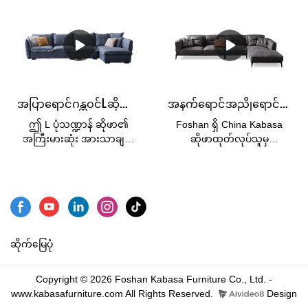
လက်မောင်း၊ သားရေစစ်စစ်ကို
ဆုံးအားသာချက်မှာ သင်သည်
စမတ်ကျသောအသက်ရှူနိုင်
အသုံးပြုပါ။& နောက်ကျော
ဆိုဖာပေါ်တွင် အချိန်မရွေး
သောပစ္စည်းအသစ်တစ်ခုဖြင့်
ကူရှင်များနှင့် ပရီမီယံ faux
အနားယူနိုင်ပြီး စိတ်အပန်းဖြေ
အာရုံစိုက်ထားပြီး သာမန်
သားရေဖြင့် ပြုလုပ်ထားသည့်
သည့် အခိုက်အတန့်ကို ခံစား
အထည်များထက် ပိုမိုကြာရှည်
အခြားနေရာများသည် ပိုမိုစျေး
နိုင်ခြင်းဖြစ်သည်။ ဖုံးအုပ်ထား
ခံနိုင်ရည်ရှိကာ ထိန်းသိမ်းရ
သက်သာသည်။
သည့်ပစ္စည်းမှာ ရေစိုခံပြီး
လွယ်ကူသည်။ ဤဆိုဖာအစုံ
အစွန်းအထင်းများကို
သည် Foshan Kabasa စက်ရုံ
အပြာရောင် ဂန္တဝင် L ဆိုဖာ vegan သားရေ 4 seater set ပရိဘောဂ
အနက်ရောင် အညိုရောင် စွမ်းဆောင်ရည် ထည်ဝါသော ထိုင်ခုံကြီး 1+3+ထိုင်ခုံ ထောင့်နား ဆိုဖာ
ဆန့်ကျင်သည့် vegan သားရေ
မှထုတ်လုပ်သောစျေးနှုန်း
ဖြစ်သည်။ အပေါ်ယံ
ချိုသာသည်။
ဤ L ပုံသဏ္ဍာန် ဆိုဖာ၏
Foshan ရှိ China Kabasa
မျက်နှာပြင်ကို သန့်ရှင်းရေး
အကြီးမားဆုံး အားသာချက်
ဆိုဖာထုတ်လုပ်သူမှ
လုပ်ရတာ လွယ်ကူပါတယ်။
မှာ နေရာကို အပြည့်အဝ
1+3+chaise corner lounge
အသုံးပြုနိုင်ပြီး ထောင့်များရှိ
sofa ဖြင့် ကောင်းမွန်သော
သည့် နေရာများတွင် တပ်ဆင်
နည်းပညာသုံးထည်ဖြင့် ရိုးရှင်း
ရန် အထူးသင့်လျော်ပါသည်။
သောဒီဇိုင်းကို ပံ့ပိုးပေး
၎င်းသည် အလွန်
ပါသည်။ ဤအညိုရောင်ဖျော့
ကောင်းမွန်သော အလှဆင်မှု
ဖျော့ ကော်ဇောကြီးသည်
အခန်းကဏ္ဍတွင်လည်း ပါဝင်
ဧည့်ခန်းနှင့် သင်နှစ်သက်သည့်
ဆိုက်မြေပုံ
နိုင်သည်။ ပေါင်းစပ်နည်း
နေရာတိုင်းအတွက် အဆင်ပြေ
လမ်းများသည်လည်း အလွန်
သည်။
Copyright © 2026 Foshan Kabasa Furniture Co., Ltd. -
ကွဲပြားပါသည်။
www.kabasafurniture.com All Rights Reserved.
Design