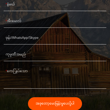
နံမယ်
အီးမေးလ်
ဖုန်း/WhatsApp/Skype
ကုမ္ပဏီအမည်
ကေြနပ်သော
အခုတော့မေးမြန်းမှုပေးပို့ပါ