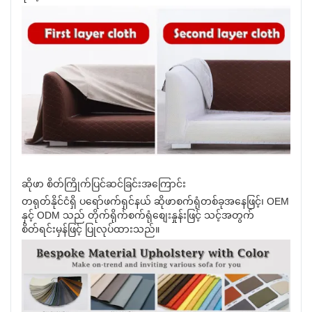
ဆိုဖာ စိတ်ကြိုက်ပြင်ဆင်ခြင်းအကြောင်း
တရုတ်နိုင်ငံရှိ ပရော်ဖက်ရှင်နယ် ဆိုဖာစက်ရုံတစ်ခုအနေဖြင့်၊ OEM
နှင့် ODM သည် တိုက်ရိုက်စက်ရုံစျေးနှုန်းဖြင့် သင့်အတွက်
စိတ်ရင်းမှန်ဖြင့် ပြုလုပ်ထားသည်။