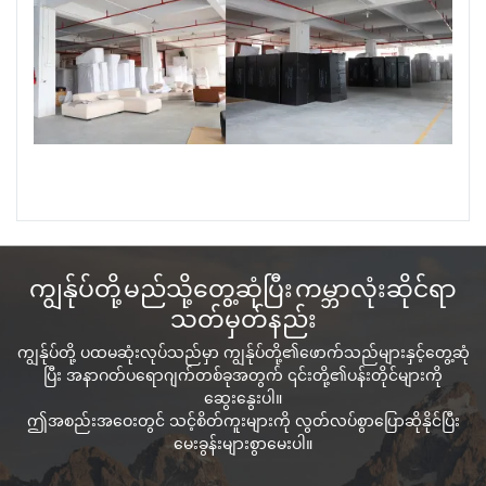
ကျွန်ုပ်တို့ မည်သို့တွေ့ဆုံပြီး ကမ္ဘာလုံးဆိုင်ရာ
သတ်မှတ်နည်း
ကျွန်ုပ်တို့ ပထမဆုံးလုပ်သည်မှာ ကျွန်ုပ်တို့၏ဖောက်သည်များနှင့်တွေ့ဆုံ
ပြီး အနာဂတ်ပရောဂျက်တစ်ခုအတွက် ၎င်းတို့၏ပန်းတိုင်များကို
ဆွေးနွေးပါ။
ဤအစည်းအဝေးတွင် သင့်စိတ်ကူးများကို လွတ်လပ်စွာပြောဆိုနိုင်ပြီး
မေးခွန်းများစွာမေးပါ။