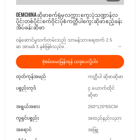
OEM China ဆိုဖာစက်ရုံမှ လက္ကား ကွေးပုံသဏ္ဍာန် လ
ပိုင်းတစ်ပိုင်း စက်ဝိုင်းပုံစံ ကတ္တီပါကွေး ဆိုဖာ ဧည့်ခန်း
အိပ်ခန်း ဆိုဖာ
ဝန်ဆောင်မှုသက်တမ်းသည် သာမန်သားရေထက် 2.5
ဆ အာမခံ 3 နှစ်ဖြစ်သည်။
ပစ္စည်း
စုံစမ်းမေးမြန်းရန် ယခုပေးပို့ပါ။
ဘောင်- ရုရှားနိုင်ငံမှတင်သွင်းသော Larch သစ်
ထုတ်ကုန်အမည်
ကတ္တီပါ ဆိုဖာဆိုဖာ
ဖြည့်ခြင်း- သိပ်သည်းဆမြင့်သော ရေမြှုပ်
Synthetic Feather Filler ၊
ပစ္စည်းကုဒ်
၄ ယောက်ထိုင်
အထည်
ဆိုဖာ
အရွယ်အစား-၄ယောက်စာဆိုဖာ- 260*120*65
အရွယ်အစား
260*120*65CM
ကူရှင်ပစ္စည်း
အထည်နည်းပညာ
အရောင်
အဖြူ