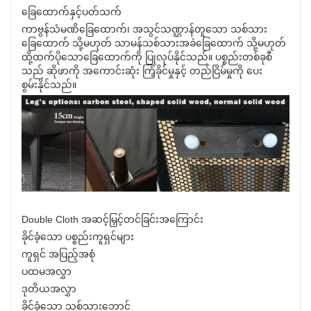
ခြေထောက်နှင့်ပတ်သက်
ကာဗွန်သံမဏိခြေထောက်၊ အသွင်သဏ္ဌာန်တူသော သစ်သား
ခြေထောက် သို့မဟုတ် သာမန်သစ်သားအခဲခြေထောက် သို့မဟုတ်
ထို့ထက်ပိုသောခြေထောက်ကို ပြုလုပ်နိုင်သည်။ ပစ္စည်းတစ်ခုစီ
သည် ဆိုဖာကို အကောင်းဆုံး ကြံ့ခိုင်မှုနှင့် တည်ငြိမ်မှုကို ပေး
စွမ်းနိုင်သည်။
Double Cloth အဆင့်မြှင့်တင်ခြင်းအကြောင်း
ခိုင်ခံ့သော ပစ္စည်းကူရှင်များ
ကူရှင် အပြည့်အစုံ
ပထမအလွှာ
ဒုတိယအလွှာ
ခိုင်ခံ့သော သစ်သားဘောင်