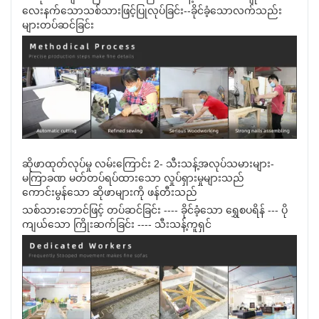
လေးနက်သောသစ်သားဖြင့်ပြုလုပ်ခြင်း--ခိုင်ခံ့သောလက်သည်း
များတပ်ဆင်ခြင်း
ဆိုဖာထုတ်လုပ်မှု လမ်းကြောင်း 2- သီးသန့်အလုပ်သမားများ-
မကြာခဏ မတ်တပ်ရပ်ထားသော လှုပ်ရှားမှုများသည်
ကောင်းမွန်သော ဆိုဖာများကို ဖန်တီးသည်
သစ်သားဘောင်ဖြင့် တပ်ဆင်ခြင်း ---- ခိုင်ခံ့သော ရွှေစပရိန် --- ပို
ကျယ်သော ကြိုးဆက်ခြင်း ---- သီးသန့်ကူရှင်