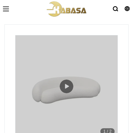
1
/
2