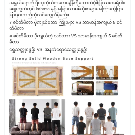
အရွယ်ရောက်ပြီးသူကိုယ်အလေးချိန်ကိုထောက်ပံ့ဖို့ပြဿနာမရှိပါ။
စျေးကွက်တွင် kabasa နှင့်အခြားသာမန်ဆိုဖာများအကြားကွဲပြား
ခြားနားသည်ကိုသင်တွေ့လိမ့်မည်။
7 စင်တီမီတာ ပိုကျယ်သော ကြိုးများ VS သာမာန်အကျယ် 5 စင်
တီမီတာ
၈ စင်တီမီတာ ပိုကျယ်တဲ့ သစ်သား VS သာမာန်အကျယ် 5 စင်တီ
မီတာ
ရွှေသတ္တုနွေဦး VS အနက်ရောင်သတ္တုနွေဦး