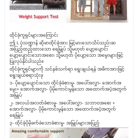
ထိုင်ခုံကူရှင်များအကြောင်း
ဤ L ပုံသဏ္ဍာန် ဆိုဖာထိုင်ခုံအား မြင့်မားသောသိပ်သည်းဆ
အပြည့်ထည့်ထားသော ရေမြှုပ် သို့မဟုတ် ပျော့ပျောင်း
ပျော့ပျောင်းသောအစေး၊ သို့မဟုတ် ပိုပျော့သော အမွေးများဖြင့်
ပြုလုပ်နိုင်ပါသည်။
ထိုင်ခုံကူရှင်များကို သင်နှစ်သက်ရာ ရွေးချယ်ရန် အဓိကအားဖြင့်
ရွေးချယ်စရာသုံးခု
၁- ပိုပျော့ပျောင်းသော ထိုင်ခုံခံစားမှု- အပေါ်အလွှာ- အောက်အ
မွေး+ အောက်အလွှာ- ပိုမိုကောင်းမွန်သော အထောက်အပံ့အတွက်
အမြှုပ်
၂- အလယ်အလတ်ခံစားမှု- အပေါ်အလွှာ- သဘာဝအစေး +
အောက်အလွှာ- ပိုမိုကောင်းမွန်သော အထောက်အပံ့အတွက်
ရေမြှုပ်
၃- ထိုင်ခုံပိုမိုခက်ခဲသောခံစားမှု- အမြှုပ်များအပြည့်