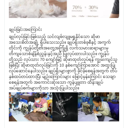
ချုပ်ခြင်းအကြောင်း
ချုပ်လုပ်ခြင်းဖြစ်သည့် သင်လျစ်လျူမရှုနိုင်သော ဆိုဖာ
အသေးစိတ်အချို့ ရှိပါသေးသည်။ ချုပ်ရိုးတစ်ခုစီနှင့် အကွက်
တိုင်းကို ကျွန်ုပ်တို့၏အတွေ့အကြုံရှိ လက်သမားဆရာများမှ
တိကျသောစံချိန်စံညွှန်းနှင့်အညီ ပြုလုပ်ထားပါသည်။ ကျွန်ုပ်
တို့သည် လုပ်သား 70 ကျော်ဖြင့် ဆိုဖာထုတ်လုပ်ရန် ကျွမ်းကျင်သူ
ဖြစ်ပြီး ဆိုဖာထုတ်လုပ်ခြင်းကို 10 နှစ်ကျော်ကြာအောင် အထူးပြု
လုပ်ဆောင်နေပါသည်။ ချုပ်ရိုးများစွာကို ခိုင်ခံ့စေရန်အတွက် တိပ်
နှစ်ထပ်တပ်ထားပြီး မျဉ်းကြောင်းများ ဖြောင့်မှန်ကြောင်း သေချာ
စေရန်အတွက် အကောင်းဆုံးသော ကွန်ပျူတာ ထိန်းချုပ်
အပ်ချုပ်စက်များကိုသာ အသုံးပြုပါသည်။