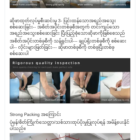
ဆိုဖာထုတ်လုပ်မှုစီးဆင်းမှု 3- ပြင်းထန်သောအရည်အသွေး
စစ်ဆေးခြင်း-- အစိတ်အပိုင်းတစ်ခုစီအတွက် တင်းကျပ်သော
အရည်အသွေးစစ်ဆေးခြင်း ပြီးပြည့်စုံသောဆိုဖာကိုဖြစ်စေသည်
အစိတ်အပိုင်းတစ်ခုစီကို သန့်ရှင်းပါ--- ချုပ်ရိုးတစ်ခုစီကို စစ်ဆေး
ပါ-- လိုင်းများဖြတ်ခြင်း--- ဆိုဖာတစ်ခုစီကို တစ်ခုပြီးတစ်ခု
စစ်ဆေးပါ
Strong Packing အကြောင်း
ပုံမှန်/စိတ်ကြိုက်သေတ္တာ/သစ်သားထုပ်ပိုးမှုပြုလုပ်ရန် အမိန့်ပေးနိုင်
ပါသည်။