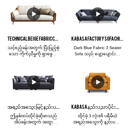
လိမ္မော်ရောင် ဆိုဖာအစုံသည်
သော Larch သစ်ဖြည့်ခြင်း-
ဧည့်ခန်းအတွက်
သိပ်သည်းဆမြင့်သော ရေမြှုပ်
ပြီးပြည့်စုံသည်။ ကွဲပြား
အဖြည့်ခံအထည်အရွယ်အစား
ခြားနားသောအရောင်များဖြင့်
ကျန် 3 ယောက်အတွက်
ရရှိနိုင်သည်၊ ဖုံးအုပ်ထားသော
စုစုပေါင်းဆိုဖာ-
ပစ္စည်းနှင့်အရွယ်အစားအများ
175*103*80ညာဘက်ရှိ လူ 3
Technical Beige Fabric Cloth Three Seater Custom Stylish Sofa စျေးပေါသော ဆိုဖာများ ရောင်းရန်ရှိသည်။
Kabasa Factory Sofa China မှပြုလုပ်သော နက်ပြာရောင်နည်းပညာသုံးအထည်လေးများ
အပြားကွဲပြားခြားနားသော
ဦးအတွက် စုစုပေါင်းဆိုဖာ-
နေရာများနှင့်ကိုက်ညီသည်။
175*103*80
သင့်ဧည့်ခန်းအတွက် ပြီးပြည့်စုံ
Dark Blue Fabric 3 Seater
Kabasa သည် စက်ရုံစျေးနှုန်း
သော ကိုက်ညီမှုကို ရှာဖွေပါ။
Sofa သည် ပျော့ပျောင်းပြီး
ဖြင့် ဖြန့်ဖြူးသူနှင့် တင်သွင်းသူ
ထိုင်ခုံ 1 ခုံ၊ L ပုံသဏ္ဍာန်၊ သုံး
သက်တောင့်သက်သာရှိသော
အတွက် OEM နှင့် OEM
ယောက်ထိုင်ဆိုဖာ သို့မဟုတ်
အထည်ဖြင့် ပြုလုပ်ထားပြီး
ဝန်ဆောင်မှုကို ဆောင်ရွက်ပေး
စိတ်ကြိုက်ဆိုဖာများ ရနိုင်
နည်းပညာပိုင်းဆိုင်ရာ အထည်
ပါသည်။
ပါသည်။ သင့်အတွက် OEM
ဟုလည်း ခေါ်တွင်သည်။
သို့မဟုတ် ODM ဝန်ဆောင်မှု။
ဧည့်သည်များကို ဖျော်ဖြေရန်
အရောင်အသွေး၊ ခံစားမှုနှင့်
သို့မဟုတ် သူငယ်ချင်းများနှင့်
တာရှည်ခံမှုတို့ကို ပေးစွမ်းနိုင်
မိသားစုများနှင့် အပန်းဖြေရန်
သော သဘာဝသားရေ၏
အထူးသင့်တော်ပြီး မည်သည့်
အရည်အသွေးမြင့် နည်းပညာဖြင့် အိပ်ခန်းအတွက် loveseat အပြာရောင် ထိုင်ခုံလေးများ ပြည့်နှက်နေပါသည်။
Kabasa နည်းပညာပိုင်းဆိုင်ရာအထည်သားရေ tan colour ဧည့်ခန်းအတွက် 3 ထိုင်ခုံဆိုဖာများ
ကွဲပြားခြားနားသော ရွေးချယ်
ဧည့်ခန်းတွင်မဆို လိုက်ဖက်
မှုများဖြင့် ရရှိနိုင်သည်။ နေရာ
သော စတိုင်ကျစေပါသည်။
ဤနှစ်ထပ်ထိုင်ခုံဆိုဖာသည်
ထိုင်ခုံ 3 လုံး၏ ပရီမီယံ
တိုင်းအတွက် သားရေကူရှင်
အိပ်ခန်းအတွက် အထူး
အရည်အသွေးကို နည်းပညာ
အပြည့်အစုံ သို့မဟုတ် ထိုင်ခုံ၊
သင့်လျော်ပါသည်။ အကြီးမား
သုံးထည်အထည်၊