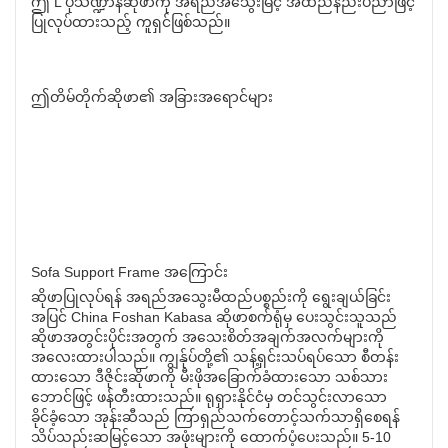
ဤ L ပုံသဏ္ဍာန်ဆိုဖာကို အရည်အသွေးမြင့် အထည်နည်းပညာဖြင့်
ပြုလုပ်ထားသည့် ကူရှင်ဖြစ်သည်။
ဤတိမ်တိုက်ဆိုဖာ၏ အခြားအရောင်များ
Sofa Support Frame အကြောင်း
ဆိုဖာပြုလုပ်ရန် အရည်အသွေးမီထည်ပစ္စည်းကို ရွေးချယ်ခြင်း
အပြင် China Foshan Kabasa ဆိုဖာစက်ရုံမှ ပေးသွင်းသူသည်
ဆိုဖာအတွင်းပိုင်းအတွက် အသေးစိတ်အချက်အလက်များကို
အလေးထားပါသည်။ ကျွန်ုပ်တို့၏ သန့်ရှင်းသပ်ရပ်သော စီတန်း
ထားသော ဒီဇိုင်းဆိုဖာကို မီးဖိုအခြောက်ခံထားသော သစ်သား
ဘောင်ဖြင့် ဖန်တီးထားသည်။ ရုရှားနိုင်ငံမှ တင်သွင်းလာသော
ခိုင်ခံ့သော အုန်းဆီသည် ကြာရှည်သက်တောင့်သက်သာရှိစေရန်
သိပ်သည်းဆမြင့်သော အဖုံးများကို ထောက်ပံ့ပေးသည်။ 5-10