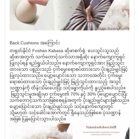
Back Cushions အကြောင်း
တရုတ်နိုင်ငံ Foshan Kabasa ဆိုဖာစက်ရုံ ပေးသွင်းသူသည်
ဆိုဖာအတွက် သက်တောင့်သက်သာအရှိဆုံး နောက်ကျောကူရှင်
ပြုလုပ်ရန် ရည်ရွယ်ပါသည်။ နောက်ကျောကူရှင်အား ဖြည့်သွင်း
ထားသော ပစ္စည်းသည် ငှက်မွှေးရောစပ်ထားသော ပိုးချည်မျှင်ဖြင့်
ပြုလုပ်ထားသည်။ ပျော့ပျောင်းသော သဘာဝအတိုင်း ငှက်မွှေး
ရောစပ်ထားသော ပိုးချည်မျှင်ဖြင့် ဖြည့်သွင်းထားသည့် အသွင်
သဏ္ဌာန်ကို ထိန်းသိမ်းပေးပြီး သင့်ခန္ဓာကိုယ်ကို နူးညံ့စေပါသည်။
ဖြည့်သွင်းမှုအချိုးမှာ ငှက်မွှေး၏ 70% နှင့် 30% ပိုပျော့ပျောင်းပြီး
သက်တောင့်သက်သာဖြစ်စေရန်အတွက် ပိုးချည်မျှင်များဖြစ်သည်။
ပျော့ပြောင်းသော ပိုးချည်မျှင်သည် သင့်နောက်ကျောတွင်
သို့မဟုတ် သင့်ခေါင်းအောက်တွင် ရှိနေသည်ဖြစ်စေ ပုံသဏ္ဍာန်
အဖြစ် ပြန်ပြောင်းသွားပါသည်။