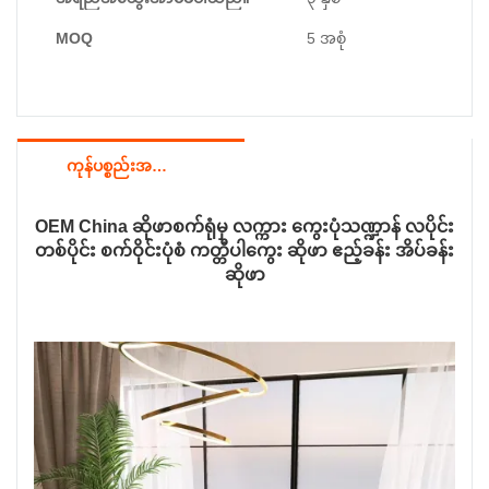
MOQ
5 အစုံ
ကုန်ပစ္စည်းအသေးစိတ်
OEM China ဆိုဖာစက်ရုံမှ လက္ကား ကွေးပုံသဏ္ဍာန် လပိုင်း
တစ်ပိုင်း စက်ဝိုင်းပုံစံ ကတ္တီပါကွေး ဆိုဖာ ဧည့်ခန်း အိပ်ခန်း
ဆိုဖာ