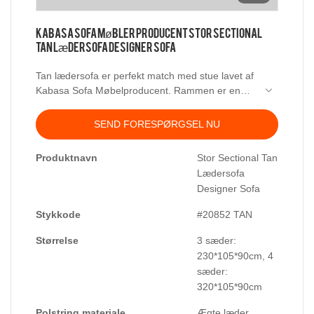
Kabasa Sofa Møbler Producent Stor Sectional
Tan Lædersofa Designer Sofa
Tan lædersofa er perfekt match med stue lavet af
Kabasa Sofa Møbelproducent. Rammen er en
metalramme for at lave en stor sektionssofa,
hvilket giver dig en mere komfortabel og stabil
SEND FORESPØRGSEL NU
siddeoplevelse.
Produktnavn
Stor Sectional Tan
Lædersofa
Designer Sofa
Stykkode
#20852 TAN
Størrelse
3 sæder:
230*105*90cm, 4
sæder:
320*105*90cm
Polstring materiale
Ægte læder