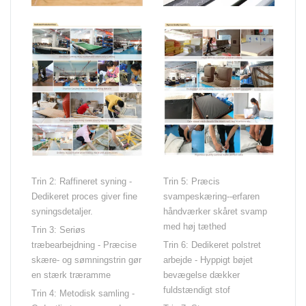
Trin 2: Raffineret syning -
Trin 5: Præcis
Dedikeret proces giver fine
svampeskæring--erfaren
syningsdetaljer.
håndværker skåret svamp
med høj tæthed
Trin 3: Seriøs
træbearbejdning - Præcise
Trin 6: Dedikeret polstret
skære- og sømningstrin gør
arbejde - Hyppigt bøjet
en stærk træramme
bevægelse dækker
fuldstændigt stof
Trin 4: Metodisk samling -