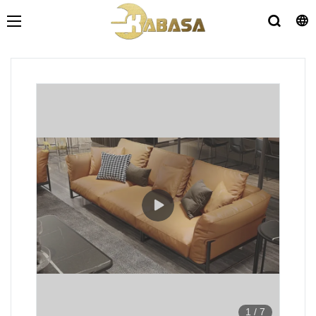
1
/
7