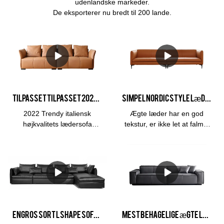
udenlandske markeder.
De eksporterer nu bredt til 200 lande.
Tilpasset Tilpasset 2022 Trendy italiensk højkvalitets lædersofa Stuesofa Modulære sofaproducenter
Simpel Nordic Style Lædersofa 1+2+3 Sofa Kombinationsmøbel Sofasæt
2022 Trendy italiensk
Ægte læder har en god
højkvalitets lædersofa
tekstur, er ikke let at falme,
Kombinationssofa til
er slid- og trækfast, har en
stuesofa sammenlignet
lang levetid og har en høj
med lignende produkter på
synsvinkel.
markedet har den
uforlignelige enestående
fordele med hensyn til
ydeevne, kvalitet, udseende
osv. og nyder godt af et
Engros Sort L Shape Sofasæt i ægte læder Producent | Kabasa
Mest behagelige ægte lædersofa og Divano-sofasæt fra Kabasa-producenten
godt ry på markedet.