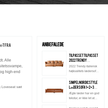
Anbefalede
æt fra
Tilpasset Tilpasset
2022 Trendy
t. Alle
italiensk
nsitetssvampe,
2022 Trendy italiensk
højkvalitets
højkvalitets lædersofa
 og high-end
lædersofa Stuesofa
Kombinationssofa til
Modulære
stuesofa
Simpel Nordic Style
sofaproducenter
sammenlignet med
 Loveseat sæt
Lædersofa 1+2+3
lignende produkter på
Sofa
Ægte læder har en god
markedet har den
Kombinationsmøbel
tekstur, er ikke let at
uforlignelige
Sofasæt
falme, er slid- og
enestående fordele
trækfast, har en lang