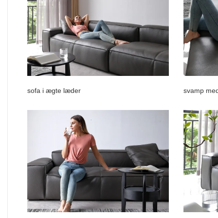
sofa i ægte læder
svamp med 