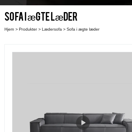
Sofa i ægte læder
Hjem
>
Produkter
>
Lædersofa
>
Sofa i ægte læder