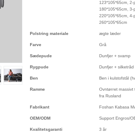
123*105*65cm, 2-p
180*105*65cm, 3-p
220*105*65cm, 4-p
260*105*65cm
Polstring materiale
ægte læder
Farve
Grå
Sædepude
Dunfjer + svamp
Rygpude
Dunfjer + silketråd 
Ben
Ben i kulstofstål (
Ramme
Ovntørret massivt 
fra Rusland
Fabrikant
Foshan Kabasa Mø
OEM/ODM
Support Engros/
Kvalitetsgaranti
3 år