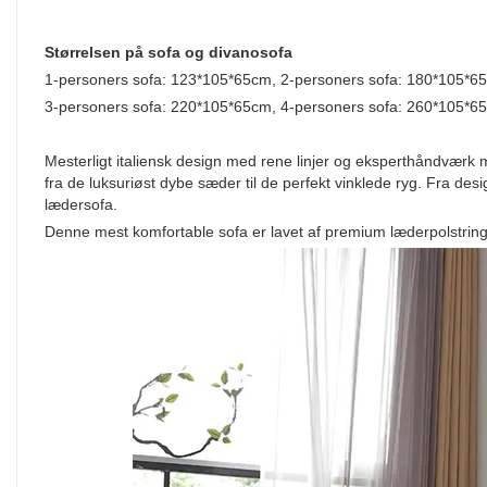
Størrelsen på sofa og divanosofa
1-personers sofa: 123*105*65cm, 2-personers sofa: 180*105*6
3-personers sofa: 220*105*65cm, 4-personers sofa: 260*105*6
Mesterligt italiensk design med rene linjer og eksperthåndværk m
fra de luksuriøst dybe sæder til de perfekt vinklede ryg. Fra de
lædersofa.
Denne mest komfortable sofa er lavet af premium læderpolstring