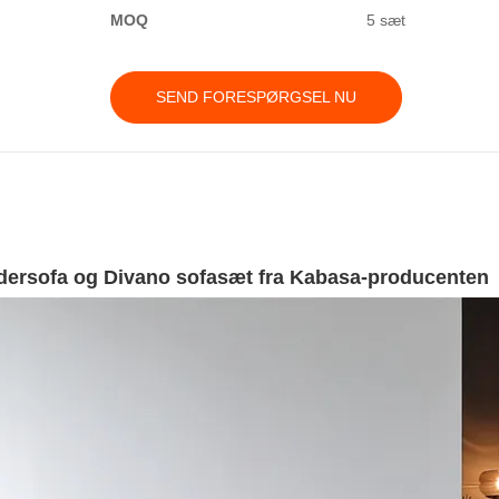
MOQ
5 sæt
SEND FORESPØRGSEL NU
dersofa og Divano sofasæt fra Kabasa-producenten