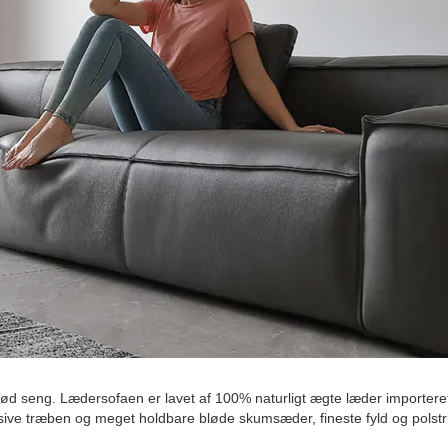
blød seng. Lædersofaen er lavet af 100% naturligt ægte læder importeret 
sive træben og meget holdbare bløde skumsæder, fineste fyld og polstr