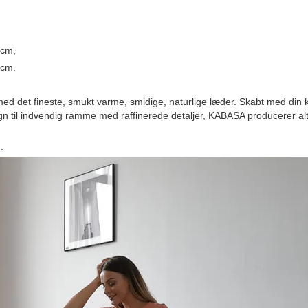
5cm,
5cm.
ed det fineste, smukt varme, smidige, naturlige læder. Skabt med din ko
sign til indvendig ramme med raffinerede detaljer, KABASA producerer a
.