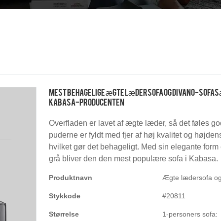
Mest behagelige ægte lædersofa og Divano-sofas
Kabasa-producenten
Overfladen er lavet af ægte læder, så det føles god
puderne er fyldt med fjer af høj kvalitet og højde
hvilket gør det behageligt. Med sin elegante form
grå bliver den den mest populære sofa i Kabasa.
Produktnavn
Ægte lædersofa og
Stykkode
#20811
Størrelse
1-personers sofa: