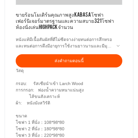
ขายร้อนโมเดิร์นคุณภาพสูง KABASA โซฟา
เฟอร์นิเจอร์มาตรฐานและความสบาย 3 2 1 โซฟา
ห้องนั่งเล่น High Pack จำนวน
หนังแท้มีเนื้อสัมผัสที่ดีไม่ซีดจางง่ายทนต่อการสึกหรอ
และทนต่อการดึงมีอายุการใช้งานยาวนานและมีมุม
มองในระดับสูง ขายร้อนทันสมัยคุณภาพสูงมาตรฐาน
และความสะดวกสบายห้องนั่งเล่นโซฟาปริมาณสูง
ส่งคำถามตอนนี้
วัสดุ
กรอบ: รัสเซียนำเข้า Larch Wood
การกรอก: ฟองน้ำความหนาแน่นสูง
ไส้ขนสังเคราะห์
ผ้า: หนังมังสวิรัติ
ขนาด
โซฟา 1 ที่นั่ง：108*98*80
โซฟา 2 ที่นั่ง：180*98*80
โซฟา 3 ที่นั่ง：220*98*80