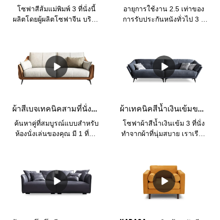
โซฟาสีส้มแม่พิมพ์ 3 ที่นั่งนี้
อายุการใช้งาน 2.5 เท่าของ
ผลิตโดยผู้ผลิตโซฟาจีน บริษัท
การรับประกันหนังทั่วไป 3 ปี
Kabasa ชุดโซฟาสีส้มแฟลช
วัสดุโครง : ไม้ลาร์ชนำเข้า
เหมาะสำหรับห้องนั่งเล่น มีให้
จากรัสเซียไส้: ฟองน้ำความ
เลือกหลายสี วัสดุคลุม และ
หนาแน่นสูง ผู้ที่ใส่ผ้า: ผ้า
หลายขนาดเหมาะกับพื้นที่
ขนาด:โซฟาทั้งตัว ซ้าย 3 คน:
ต่างๆ Kabasa ให้บริการ
175*103*80โซฟาโดยรวม
OEM และ OEM สำหรับผู้จัด
สำหรับ 3 คน ด้านขวา:
จำหน่ายและผู้นำเข้าในราคา
175*103*80
โรงงาน
ผ้าสีเบจเทคนิคสามที่นั่งโซฟาสไตล์กำหนดเองราคาถูกโซฟาขาย
ผ้าเทคนิคสีน้ำเงินเข้มขนาดเล็กสำหรับขายโดยโซฟาโรงงาน Kabasa China
ค้นหาคู่ที่สมบูรณ์แบบสำหรับ
โซฟาผ้าสีน้ำเงินเข้ม 3 ที่นั่ง
ห้องนั่งเล่นของคุณ มี 1 ที่นั่ง
ทำจากผ้าที่นุ่มสบาย เราเรียก
รูปตัว L โซฟา 3 ที่นั่ง หรือ
อีกอย่างว่าผ้าเทคนิค เหมาะ
โซฟาสั่งทำพิเศษ บริการ
สำหรับให้ความบันเทิงแก่แขก
OEM หรือ ODM สำหรับคุณ
หรือพักผ่อนกับเพื่อนและ
มีให้เลือกหลายแบบจากหนัง
ครอบครัว นอกจากนี้ยังมี
ธรรมชาติที่มีสี ความรู้สึก
สไตล์ที่ยอดเยี่ยมที่เข้ากันได้ดี
และความทนทานที่หลาก
กับห้องนั่งเล่น
หลาย มีให้เลือกทั้งเบาะหนัง
แท้สำหรับทุกพื้นที่หรือใช้หนัง