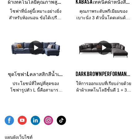
ผ้าเทคโนโลยีคุณภาพสูงลงโซฟาขนาดเล็กสีน้ำเงินสำหรับห้องนอน
Kabasa เทคนิคผ้าหนังสีแทนโซฟา 3 ที่นั่งสำหรับห้องนั่งเล่น
แท้สำหรับนั่ง, อาร์ม& เบาะ
หลังและพื้นที่อื่น ๆ ที่ทำจาก
โซฟาที่นั่งคู่นี้เหมาะอย่างยิ่ง
คุณภาพระดับพรีเมียมของ
หนังเทียมระดับพรีเมียมซึ่งจะ
สำหรับห้องนอน ข้อได้เปรียบ
เบาะนั่ง 3 ตัวนั้นโดดเด่นด้วย
มีราคาไม่แพงมาก
ที่ใหญ่ที่สุดคือคุณสามารถพัก
ผ้าเทคโนโลยีซึ่งเป็นวัสดุใหม่
ผ่อนบนโซฟาได้ทุกเมื่อและ
ที่ระบายอากาศได้อย่างชาญ
เพลิดเพลินกับช่วงเวลาที่ผ่อน
ฉลาดและดูแลรักษาง่ายพร้อม
คลาย วัสดุหุ้มเป็นหนังวีแก้น
ประสิทธิภาพที่ทนทานกว่าผ้า
ซึ่งเป็นวัสดุกันน้ำและกันรอย
ทั่วไป ชุดโซฟานี้สามารถ
เปื้อน เป็นการเคลือบพื้นผิวที่
ราคาต่ำผลิตโดยโรงงาน
ทำความสะอาดง่าย
Foshan Kabasa
ชุดโซฟา L คลาสสิกสีน้ำเงินหนังวีแก้น 4 ที่นั่งเฟอร์นิเจอร์
Dark Brown Performance โซฟาผ้าขนาดใหญ่ 1+3+เก้าอี้นวมเข้ามุม โซฟาเข้ามุม
ประโยชน์ที่ใหญ่ที่สุดของ
ให้การออกแบบที่เรียบง่ายด้วย
โซฟารูปตัว L นี้คือสามารถ
ผ้าผ้าเทคโนโลยีชั้นดี 1 + 3 +
ใช้พื้นที่ได้อย่างเต็มที่ และ
โซฟาเลานจ์เข้ามุมโดยผู้ผลิต
เหมาะอย่างยิ่งสำหรับการติด
โซฟาจีน Kabasa ในฝอซาน
ตั้งในสถานที่ที่มีมุม นอกจากนี้
โซฟาผ้าสีน้ำตาลเข้มผืนใหญ่
ยังสามารถมีบทบาทในการ
ผืนนี้เหมาะสำหรับห้องนั่งเล่น
ตกแต่งที่ดีมาก วิธีการผสมก็มี
และทุกพื้นที่ที่คุณชอบ
ความหลากหลายเช่นกัน
แผนผังเว็บไซต์