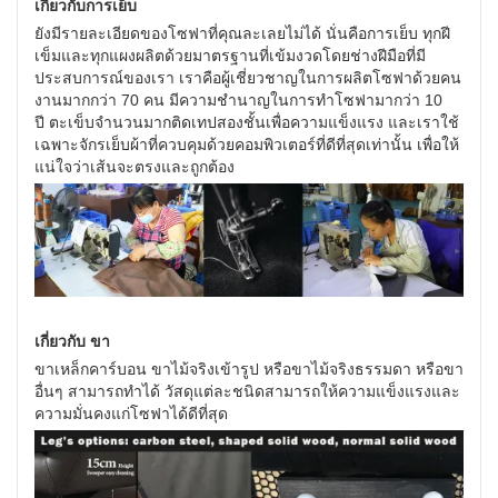
เกี่ยวกับการเย็บ
ยังมีรายละเอียดของโซฟาที่คุณละเลยไม่ได้ นั่นคือการเย็บ ทุกฝี
เข็มและทุกแผงผลิตด้วยมาตรฐานที่เข้มงวดโดยช่างฝีมือที่มี
ประสบการณ์ของเรา เราคือผู้เชี่ยวชาญในการผลิตโซฟาด้วยคน
งานมากกว่า 70 คน มีความชำนาญในการทำโซฟามากว่า 10
ปี ตะเข็บจำนวนมากติดเทปสองชั้นเพื่อความแข็งแรง และเราใช้
เฉพาะจักรเย็บผ้าที่ควบคุมด้วยคอมพิวเตอร์ที่ดีที่สุดเท่านั้น เพื่อให้
แน่ใจว่าเส้นจะตรงและถูกต้อง
เกี่ยวกับ ขา
ขาเหล็กคาร์บอน ขาไม้จริงเข้ารูป หรือขาไม้จริงธรรมดา หรือขา
อื่นๆ สามารถทำได้ วัสดุแต่ละชนิดสามารถให้ความแข็งแรงและ
ความมั่นคงแก่โซฟาได้ดีที่สุด