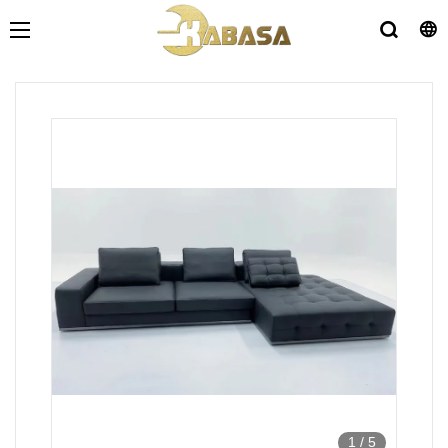
1
/
5