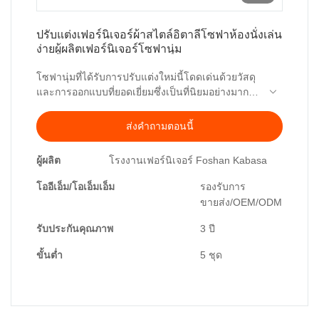
ปรับแต่งเฟอร์นิเจอร์ผ้าสไตล์อิตาลีโซฟาห้องนั่งเล่น
ง่ายผู้ผลิตเฟอร์นิเจอร์โซฟานุ่ม
โซฟานุ่มที่ได้รับการปรับแต่งใหม่นี้โดดเด่นด้วยวัสดุ
และการออกแบบที่ยอดเยี่ยมซึ่งเป็นที่นิยมอย่างมากใน
ยุโรป โครงใช้ไม้สนแข็งนำเข้าจากรัสเซีย เบาะพนัก
สีและขนาดสามารถปรับแต่งตามความต้องการของ
พิงบุด้วยขนเป็ดและเบาะรองนั่งมีฟองน้ำความหนา
คุณ ยินดีต้อนรับคำถาม
ส่งคำถามตอนนี้
แน่นสูงที่มีความหนาแน่นสูงพร้อมขนเป็ดเช่นกัน ซึ่ง
ให้ความรู้สึกสัมผัสที่เบาสบาย
ผู้ผลิต
โรงงานเฟอร์นิเจอร์ Foshan Kabasa
โออีเอ็ม/โอเอ็มเอ็ม
รองรับการ
ขายส่ง/OEM/ODM
รับประกันคุณภาพ
3 ปี
ขั้นต่ำ
5 ชุด