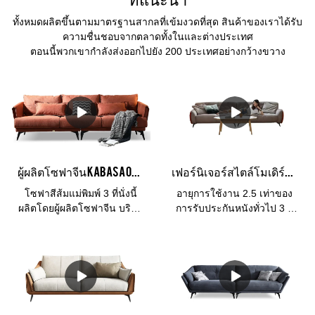
ทั้งหมดผลิตขึ้นตามมาตรฐานสากลที่เข้มงวดที่สุด สินค้าของเราได้รับ
ความชื่นชอบจากตลาดทั้งในและต่างประเทศ
ตอนนี้พวกเขากำลังส่งออกไปยัง 200 ประเทศอย่างกว้างขวาง
ผู้ผลิตโซฟาจีน Kabasa Orange โซฟาสีส้ม 3 ที่นั่งชุดโซฟาสีส้มแบบแยกส่วนสำหรับห้องนั่งเล่น
เฟอร์นิเจอร์สไตล์โมเดิร์นที่เรียบง่าย 3 ที่นั่งหนังห้องนั่งเล่นโรงแรม Soft Cloud Milan และโซฟาในห้องนั่งเล่น
โซฟาสีส้มแม่พิมพ์ 3 ที่นั่งนี้
อายุการใช้งาน 2.5 เท่าของ
ผลิตโดยผู้ผลิตโซฟาจีน บริษัท
การรับประกันหนังทั่วไป 3 ปี
Kabasa ชุดโซฟาสีส้มแฟลช
วัสดุโครง : ไม้ลาร์ชนำเข้า
เหมาะสำหรับห้องนั่งเล่น มีให้
จากรัสเซียไส้: ฟองน้ำความ
เลือกหลายสี วัสดุคลุม และ
หนาแน่นสูง ผู้ที่ใส่ผ้า: ผ้า
หลายขนาดเหมาะกับพื้นที่
ขนาด:โซฟาทั้งตัว ซ้าย 3 คน:
ต่างๆ Kabasa ให้บริการ
175*103*80โซฟาโดยรวม
OEM และ OEM สำหรับผู้จัด
สำหรับ 3 คน ด้านขวา:
จำหน่ายและผู้นำเข้าในราคา
175*103*80