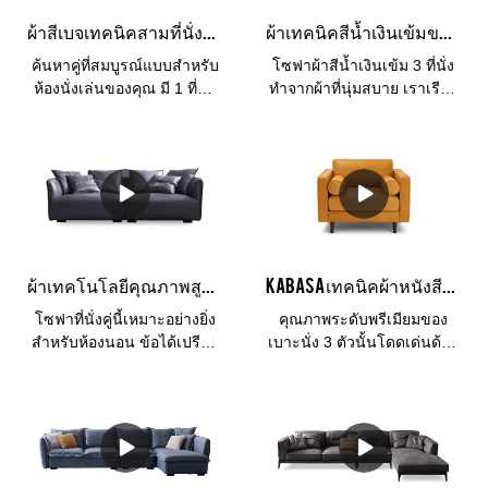
โรงงาน
ผ้าสีเบจเทคนิคสามที่นั่งโซฟาสไตล์กำหนดเองราคาถูกโซฟาขาย
ผ้าเทคนิคสีน้ำเงินเข้มขนาดเล็กสำหรับขายโดยโซฟาโรงงาน Kabasa China
ค้นหาคู่ที่สมบูรณ์แบบสำหรับ
โซฟาผ้าสีน้ำเงินเข้ม 3 ที่นั่ง
ห้องนั่งเล่นของคุณ มี 1 ที่นั่ง
ทำจากผ้าที่นุ่มสบาย เราเรียก
รูปตัว L โซฟา 3 ที่นั่ง หรือ
อีกอย่างว่าผ้าเทคนิค เหมาะ
โซฟาสั่งทำพิเศษ บริการ
สำหรับให้ความบันเทิงแก่แขก
OEM หรือ ODM สำหรับคุณ
หรือพักผ่อนกับเพื่อนและ
มีให้เลือกหลายแบบจากหนัง
ครอบครัว นอกจากนี้ยังมี
ธรรมชาติที่มีสี ความรู้สึก
สไตล์ที่ยอดเยี่ยมที่เข้ากันได้ดี
และความทนทานที่หลาก
กับห้องนั่งเล่น
หลาย มีให้เลือกทั้งเบาะหนัง
แท้สำหรับทุกพื้นที่หรือใช้หนัง
ผ้าเทคโนโลยีคุณภาพสูงลงโซฟาขนาดเล็กสีน้ำเงินสำหรับห้องนอน
Kabasa เทคนิคผ้าหนังสีแทนโซฟา 3 ที่นั่งสำหรับห้องนั่งเล่น
แท้สำหรับนั่ง, อาร์ม& เบาะ
หลังและพื้นที่อื่น ๆ ที่ทำจาก
โซฟาที่นั่งคู่นี้เหมาะอย่างยิ่ง
คุณภาพระดับพรีเมียมของ
หนังเทียมระดับพรีเมียมซึ่งจะ
สำหรับห้องนอน ข้อได้เปรียบ
เบาะนั่ง 3 ตัวนั้นโดดเด่นด้วย
มีราคาไม่แพงมาก
ที่ใหญ่ที่สุดคือคุณสามารถพัก
ผ้าเทคโนโลยีซึ่งเป็นวัสดุใหม่
ผ่อนบนโซฟาได้ทุกเมื่อและ
ที่ระบายอากาศได้อย่างชาญ
เพลิดเพลินกับช่วงเวลาที่ผ่อน
ฉลาดและดูแลรักษาง่ายพร้อม
คลาย วัสดุหุ้มเป็นหนังวีแก้น
ประสิทธิภาพที่ทนทานกว่าผ้า
ซึ่งเป็นวัสดุกันน้ำและกันรอย
ทั่วไป ชุดโซฟานี้สามารถ
เปื้อน เป็นการเคลือบพื้นผิวที่
ราคาต่ำผลิตโดยโรงงาน