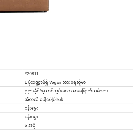
#20811
L ပုံသဏ္ဍာန်ရှိ Vegan သားရေဆိုဖာ
ရုရှားနိုင်ငံမှ တင်သွင်းသော ဓားခြောက်သစ်သား
အီတလီ ပေါ့ပေါ့ပါးပါး
ငန်းမွေး
ငန်းမွေး
5 အစုံ