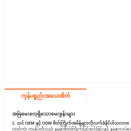
ကုန်ပစ္စည်းအသေးစိတ်
အမြဲမေးလေ့ရှိသောမေးခွန်းများ
1. သင် OEM နှင့် ODM စိတ်ကြိုက်အမိန့်များကိုလက်ခံနိုင်ပါသလား။
ဟုတ်ကဲ့၊ ကျွန်ုပ်တို့သည် နမူနာစိတ်ကြိုက်ပြင်ဆင်ခြင်းနှင့် နမူနာလုပ