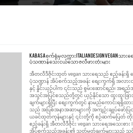
Kabasa စက်ရုံမှ လက္ကား Italian Design vegan သားရေ 
ပုံသဏ္ဍာန် သေးငယ်သော ဇလီဖားတုံးများ
အီတလီဒီဇိုင်းထုတ် vegan သားရေသည် ဧည့်ခန်းရှ
ပုံသဏ္ဍာန် အိပ်စက်သည့်အခန်း စျေးကွက်ရှိ အလား
နှင့် နှိုင်းယှဉ်ပါက ၎င်းသည် စွမ်းဆောင်ရည်၊ အရည
အသွင်အပြင်စသည်တို့တွင် ယှဉ်နိုင်သော ထူးထူးခြ
ချက်များရှိပြီး စျေးကွက်တွင် နာမည်ကောင်းရရှိ
သည် အပြစ်အနာအဆာများကို အကျဉ်းချုပ်ဖော်ပ
ယခင်ထုတ်ကုန်များနှင့် ၎င်းတို့ကို စဉ်ဆက်မပြတ်
ဧည့်ခန်းရှိ အီတလီဒီဇိုင်း vegan သားရေအသေးစား l 
အိပ်စက်သည့်အခန်း၏ သတ်မှတ်ချက်များသည် သင့်