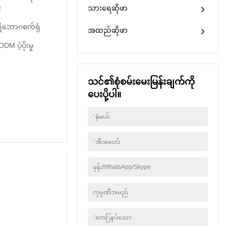
ရောင်းချသူများမှ
း
သားရေဆိုဖာ
ကို အကျဉ်းချုံးပြီး စဉ်
မြင့်မားသောလက်ခံမှု၊
စိတ်ကြိုက်ပြင်ဆင်မှုများ
ဆက်မပြတ် တိုးတက်
ထုပ်ပိုးမှုအားကောင်း
ကမ်းလှမ်းသည့်ခေတ်
ိဘောဂစက်ရုံ
စေသည် သူတို့ကို။ L
အထည်ဆိုဖာ
သောခံစားမှု။ ထိုင်လိုက်
တွင်၎င်း၏စွယ်စုံနိုင်မှု
shaped sectional sofa
သောအခါတွင် vegan
 ပံ့ပိုးမှု
ဖြစ်နိုင်သည်။
couch ၏သတ်မှတ်ချက်
အသားရေသည် ဦးစွာ
များသည် သင့်
ပျော့ပျောင်းလာပြီး
လိုအပ်ချက်အရ
ခန္ဓာကိုယ်အတွက် အလွန်
သင်၏စုံစမ်းမေးမြန်းချက်ကို
စိတ်ကြိုက်ပြင်ဆင်နိုင်
သက်တောင့်သက်သာ
ပါသည်။
ပေးပို့ပါ။
ဖြစ်စေသည့် နောက်ကျော
တွင် ပံ့ပိုးပေးသည့်ခံစား
ချက်ကို ခံစားရစေသည်။
*
နံမယ်
ရေစိုခံပစ္စည်း၊ စွန်းထင်းမှု
ကိုခံနိုင်သောပစ္စည်း၊ ခွေး
နှင့်ကြောင်ကိုခံနိုင်ရည်ရှိ
*
အီးမေးလ်
ပြီး ပုံမှန်သားရေထက်
2.5 ဆ ပိုရှည်သည်၊
ဖုန်း/WhatsApp/Skype
100% vegan၊ အထည်
အာမခံ 3 နှစ်စိတ်ကြိုက်
အဖြူရောင်သားရေ မော်
ကုမ္ပဏီအမည်
ဂျူလာဆိုဖာ1 ထိုင်ခုံ
ဆိုဖာ: 80*103*68cm2
*
ကေြနပ်သော
ထိုင်ခုံဆိုဖာ: