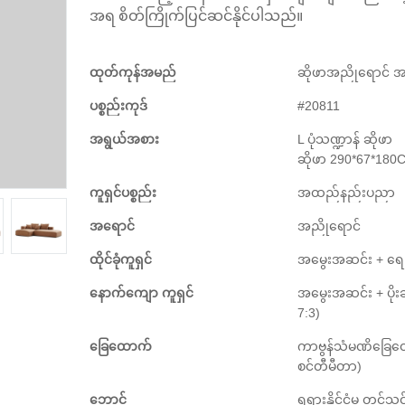
အရ စိတ်ကြိုက်ပြင်ဆင်နိုင်ပါသည်။
ထုတ်ကုန်အမည်
ဆိုဖာအညိုရောင် အပို
ပစ္စည်းကုဒ်
#20811
အရွယ်အစား
L ပုံသဏ္ဍာန် ဆိုဖာ
ဆိုဖာ 290*67*18
ကူရှင်ပစ္စည်း
အထည်နည်းပညာ
အရောင်
အညိုရောင်
ထိုင်ခုံကူရှင်
အမွေးအဆင်း + ရေမြ
နောက်ကျော ကူရှင်
အမွေးအဆင်း + ပိုးချ
7:3)
ခြေထောက်
ကာဗွန်သံမဏိခြေထေ
စင်တီမီတာ)
ဘောင်
ရုရှားနိုင်ငံမှ တင်သွ