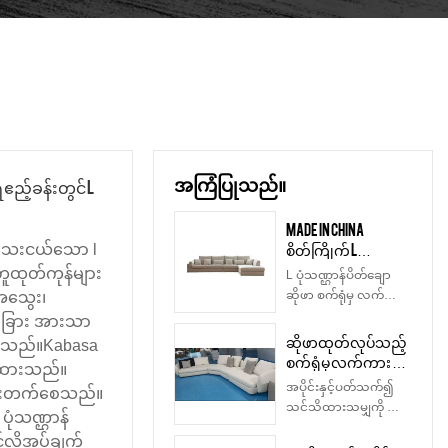
အကြံပြုသည်။
ဧည့်ခန်းတွင် L
Made in China
စိတ်ကြိုက် L
ိ သေးငယ်သော l
ပုံသဏ္ဌာန် ထောင့်ပိတ်
တူထုတ်ကုန်များ
L ပုံသဏ္ဌာန်ပိတ်ချော
ထည် ဆိုဖာ စက်ရုံမှ
ဆိုဖာ စက်ရုံမှ လက်ကား
်အသွေး၊
လက်ကား
ရောင်းချသည့် စက်ရုံ
ားခြား အားသာ
ထုတ်လုပ်သူ China |
သည် စျေးကွက်ရှိ
ဆိုဖာထုတ်လုပ်သည့်
ထားသည်။Kabasa
Kabasa
အလားတူထုတ်ကုန်များ
စက်ရုံမှ လက်ကား 3
ြထားသည်။
နှင့် နှိုင်းယှဉ်ပါက၊ ၎င်း
အပိုင်းအစ Corner
အပိုင်းနှင့်ပတ်သက်၍
 တိုးတက်စေသည်။
သည် စွမ်းဆောင်ရည်၊
Modular sectionals
သင်သိထားသမျှကို မေ့
အရည်အသွေး၊
ပုံသဏ္ဌာန်
ပိတ်ထည် Sectional
လိုက်ပါ- အလွန်
အသွင်အပြင်စသည်ဖြင့်
Sofas couch ကို
လိုအပ်ချက်
အလွတ်သဘောမဟုတ်