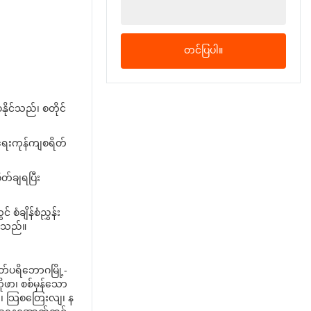
182*103*68cmအိပ်စက်
- ၁၁၀*၁၉၃*၆၈ စင်တီ
မီတာ
တင်ပြပါ။
နိုင်သည်၊ စတိုင်
ူရေးကုန်ကျစရိတ်
တ်ချရပြီး
စံချိန်စံညွှန်း
စ်သည်။
ုတ်ပရိဘောဂမြို့-
ုဖာ၊ စစ်မှန်သော
ိက၊ သြစတြေးလျ၊ န