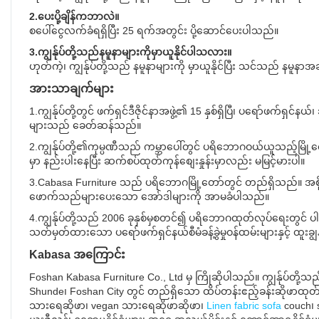
2.ပေးပို့ချိန်ကဘာလဲ။
စပေါ်ငွေလက်ခံရရှိပြီး 25 ရက်အတွင်း ပို့ဆောင်ပေးပါသည်။
3.ကျွန်ုပ်တို့သည်နမူနာများကိုမှာယူနိုင်ပါသလား။
ဟုတ်ကဲ့၊ ကျွန်ုပ်တို့သည် နမူနာများကို မှာယူနိုင်ပြီး သင်သည် နမူန
အားသာချက်များ
1.ကျွန်ုပ်တို့တွင် ဖက်ရှင်ဒီဇိုင်နာအဖွဲ့၏ 15 နှစ်ရှိပြီ၊ ပရော်ဖက်
များသည် ခေတ်ဆန်သည်။
2.ကျွန်ုပ်တို့၏ကုမ္ပဏီသည် ကမ္ဘာပေါ်တွင် ပရိဘောဂဝယ်ယူသည့်မြို့
မှာ နည်းပါးနေပြီး ဆက်စပ်ထုတ်ကုန်စျေးနှုန်းမှာလည်း မမြင့်မားပါ။
3.Cabasa Furniture သည် ပရိဘောဂမြို့တော်တွင် တည်ရှိသည်။ အစို
ဖောက်သည်များပေးသော အော်ဒါများကို အာမခံပါသည်။
4.ကျွန်ုပ်တို့သည် 2006 ခုနှစ်မှစတင်၍ ပရိဘောဂထုတ်လုပ်ရေးတွင် ပါ၀င်ဆ
သတ်မှတ်ထားသော ပရော်ဖက်ရှင်နယ်စီမံခန့်ခွဲမှုဝန်ထမ်းများနှင့် ထူး
Kabasa အကြောင်း
Foshan Kabasa Furniture Co., Ltd မှ ကြိုဆိုပါသည်။ ကျွန်ုပ်တို့သည
Shunde၊ Foshan City တွင် တည်ရှိသော ထိပ်တန်းဧည့်ခန်းဆိုဖာထုတ်လ
သားရေဆိုဖာ၊ vegan သားရေဆိုဖာဆိုဖာ၊
Linen fabric sofa
couch၊ 