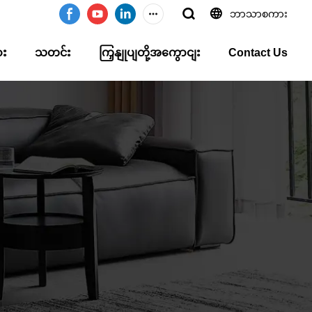
ဘာသာစကား
ား
သတင်း
ကြှနျုပျတို့အကွောငျး
Contact Us