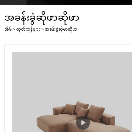
အခန်းခွဲဆိုဖာဆိုဖာ
အိမ်
>
ထုတ်ကုန်များ
>
အခန်းခွဲဆိုဖာဆိုဖာ