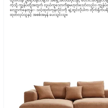
ယူးဇီလန်၊ ဥရောပနိုင်ငံများ၊ အရှေ့အလယ်ပိုင်းနှင့် တောင်အာရှနိုင
ကဲ့သို့ ကျွန်ုပ်တို့အတွက် လွယ်ကူသောကိစ္စမဟုတ်သော်လည်း၊ က
လျှောက်နေတုန်း~ သင့်ထုတ်ကုန်လိုင်းကို ချဲ့ထွင်လိုပါက တိုက်ရို
ထုတ်လုပ်သူနှင့် အစစ်အမှန် ပေးသွင်းသူ။