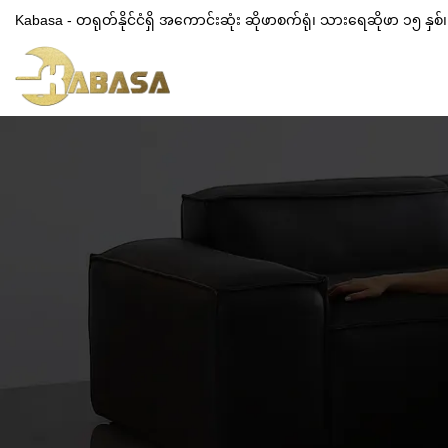
Kabasa - တရုတ်နိုင်ငံရှိ အကောင်းဆုံး ဆိုဖာစက်ရုံ၊ သားရေဆိုဖာ ၁၅ နှ