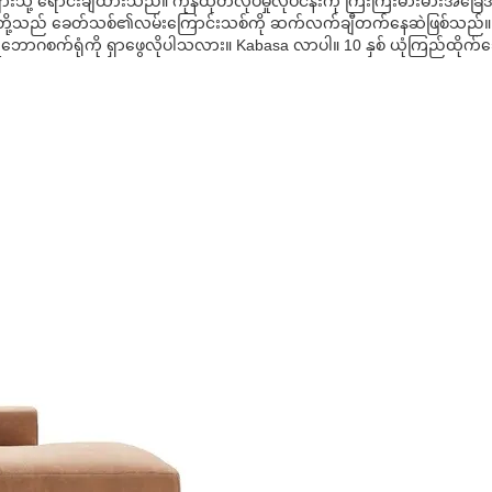
်ငံများသို့ ရောင်းချထားသည်။ ကုန်ထုတ်လုပ်မှုလုပ်ငန်းကို ကြီးကြီးမားမားအ
ျွန်ုပ်တို့သည် ခေတ်သစ်၏လမ်းကြောင်းသစ်ကို ဆက်လက်ချီတက်နေဆဲဖြစ်သည
က်ပရိဘောဂစက်ရုံကို ရှာဖွေလိုပါသလား။ Kabasa လာပါ။ 10 နှစ် ယုံကြည်ထိုက်