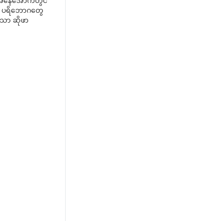
ခြေအနေအောက်တွင်
်။ ပရိဘောဂတွေ
သော ဆိုဖာ