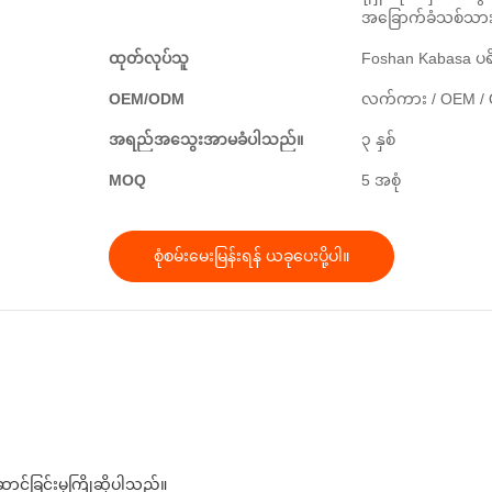
အခြောက်ခံသစ်သာ
ထုတ်လုပ်သူ
Foshan Kabasa ပရ
OEM/ODM
လက်ကား / OEM / ODM
အရည်အသွေးအာမခံပါသည်။
၃ နှစ်
MOQ
5 အစုံ
စုံစမ်းမေးမြန်းရန် ယခုပေးပို့ပါ။
်ဆောင်ခြင်းမှကြိုဆိုပါသည်။