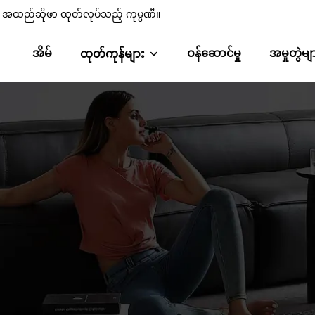
စ်၊ အထည်ဆိုဖာ ထုတ်လုပ်သည့် ကုမ္ပဏီ။
အိမ်
ဝန်ဆောင်မှု
အမှုတွဲမျ
ထုတ်ကုန်များ