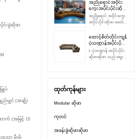
အညိုရောင် အဝိုင်း
နှိုင်းယှဉ်၍မရသော ထူး
တရုတ်နိုင်ငံထုတ်
လား။ ပျော့ပြောင်းလွန်း
ကွေး အပိုင်းပိုင်းဆိုဖာ
ထူးခြားခြား အားသာ
သလား။ သေးငယ်သော
ခေတ်မီ 7 ထိုင်ခုံ မော်
ချက်များရှိပြီး စျေးကွက်
အညိုရောင် အဝိုင်းကွေး
နေရာများအတွက် ကြီး
ဂျူလာ ဆိုဖာ ကတ္တီပါ
တွင် နာမည်ကောင်းရရှိ
အပိုင်းပိုင်းဆိုဖာ ခေတ်မီ
င်းခွဲဆိုဖာ
လွန်းပါသလား။ ငါတို့
ခေါင်းအုံးပါသော
ထားသည်။Kabasa
7-ထိုင်ခုံ မော်ဂျူလာ
စာအုပ်ထဲမှာမဟုတ်ဘူး။
မော်ဂျူလာ ဆိုဖာ
သည် ယခင်ထုတ်ကုန်
ဆိုဖာ ကတ္တီပါ ကူရှင် မို
ထောင့်စိတ်တိုင်းကျ L
အကောင်းဆုံးအပိုင်း
များ၏ ချို့ယွင်းချက်များ
ဒူလာ ဆိုဖာ၊အကောင်း
ပုံသဏ္ဍာန်အပိုင်းပိုင်း
ဆိုဖာတွင် ထိုင်ခုံများစွာ၊
ကို အကျဉ်းချုပ်ဖော်ပြ
ဆုံး Curved Sectionals
ဆိုဖာဆိုဖာ
အိမ်အလှဆင်မှုများ
L ပုံသဏ္ဍာန် အပိုင်းပိုင်း
ပါသည်။ ၎င်းတို့ကို စဉ်
အားလုံးအတွက်
0CM
ထုတ်လုပ်သူ မှ China |
အတွက် အဆုံးမရှိသော
ဆိုဖာဆိုဖာ သည် စျေး
ဆက်မပြတ် တိုးတက်
KABASA ကို ဝယ်ပါ။&
Kabasa
ပုံစံများ နှင့် သက်တောင့်
ကွက်ရှိ အလားတူ
စေသည်။ L shaped
အခန်းခွဲဆိုဖာများ။
သက်သာ အနားယူနိုင်
ထုတ်ကုန်များနှင့်
Corner ပိတ်ထည် ဆိုဖာ
ပစ္စည်းအများစုတွင်
သော အခန်းများစွာရှိ
နှိုင်းယှဉ်ပါက၊ ၎င်းသည်
စက်ရုံ၏ သတ်မှတ်ချက်
အခမဲ့ ပို့ဆောင်ခြင်းကို
သည်။ သို့သော်
စွမ်းဆောင်ရည်၊
များသည် သင့်
ခံစားလိုက်ပါ။
အပိုင်း၏အရေးကြီးဆုံး
ထုတ်ကုန်များ
အရည်အသွေး၊
ှုပ်
လိုအပ်ချက်အရ
အစိတ်အပိုင်းဖြစ်ကောင်း
အသွင်အပြင်စသည်ဖြင့်
စိတ်ကြိုက်ပြုလုပ်နိုင်
ဖြစ်နိုင်သည် -
ည်မျှင် (အချိုး
နှိုင်းယှဉ်၍မရသော ထူး
ပါသည်။၎င်းသည် အီတ
Modular ဆိုဖာ
အထူးသဖြင့်
ထူးခြားခြား အားသာ
လီဒီဇိုင်း၊ မီလန်နစ်
သင်၏ကြမ်းပြင်
ချက်များရှိပြီး စျေးကွက်
အဆင့်မြင့် ပရိဘောဂ
ကုတင်
အစီအစဉ်နှင့်သင့်ပရော
ာက် (အမြင့် 15
တွင် နာမည်ကောင်းရရှိ
တစ်ခုဖြစ်သည်။ အဖြူ
ဂျက်ကို 2 ပတ်အတွင်း
ထားသည်။Kabasa
ရောင်သားရေပေါင်းစပ်
အခန်းခွဲဆိုဖာဆိုဖာ
ကိစ္စရပ်တစ်ခုအတွင်း
သည် ယခင်ထုတ်ကုန်
ဆိုဖာ၊ ကျယ်ဝန်းသော
ရောက်ရှိနိုင်သောလက်လီ
င်းသော မီးဖို-
များ၏ ချို့ယွင်းချက်များ
ထိုင်ခုံနေရာ၊