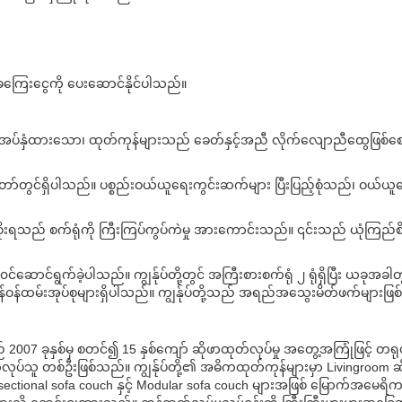
ာအခကြေးငွေကို ပေးဆောင်နိုင်ပါသည်။
ရှင်နယ်၊ အပ်နှံထားသော၊ ထုတ်ကုန်များသည် ခေတ်နှင့်အညီ လိုက်လျောညီထွေဖြစ်စေ
တော်တွင်ရှိပါသည်။ ပစ္စည်းဝယ်ယူရေးကွင်းဆက်များ ပြီးပြည့်စုံသည်၊ ဝယ်ယ
းရသည် စက်ရုံကို ကြီးကြပ်ကွပ်ကဲမှု အားကောင်းသည်။ ၎င်းသည် ယုံကြည်စိ
ောင်ရွက်ခဲ့ပါသည်။ ကျွန်ုပ်တို့တွင် အကြီးစားစက်ရုံ ၂ ရုံရှိပြီး ယခုအခါတွင် 
ချွန်ဝန်ထမ်းအုပ်စုများရှိပါသည်။ ကျွန်ုပ်တို့သည် အရည်အသွေးမိတ်ဖက်များဖြ
် 2007 ခုနှစ်မှ စတင်၍ 15 နှစ်ကျော် ဆိုဖာထုတ်လုပ်မှု အတွေ့အကြုံဖြင့် တရ
ုပ်သူ တစ်ဦးဖြစ်သည်။ ကျွန်ုပ်တို့၏ အဓိကထုတ်ကုန်များမှာ Livingroom ဆိ
sectional sofa couch နှင့် Modular sofa couch များအဖြစ် မြောက်အမေရ