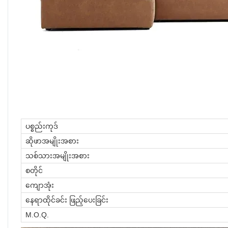
ပစ္စည်းကုဒ်
ဆိုဖာအမျိုးအစား
သစ်သားအမျိုးအစား
စတိုင်
ကျောအုံး
နေရာထိုင်ခင်း ဖြည့်ပေးခြင်း
M.O.Q.