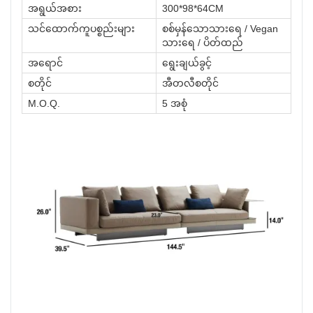
အရွယ်အစား
300*98*64CM
သင်ထောက်ကူပစ္စည်းများ
စစ်မှန်သောသားရေ / Vegan
သားရေ / ပိတ်ထည်
အရောင်
ရွေးချယ်ခွင့်
စတိုင်
အီတလီစတိုင်
M.O.Q.
5 အစုံ