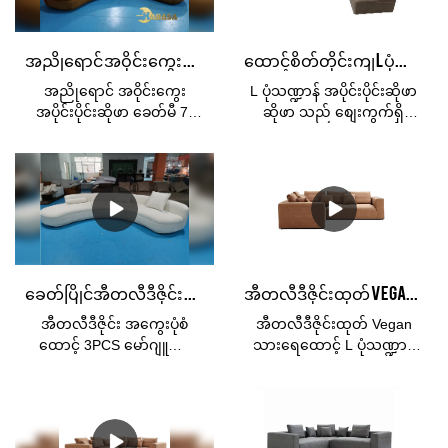
နှိုင်းယှဉ်၍မရသော ထူး
မဟုတ်ဘူး။ အကောင်းဆုံး
ထူးခြားခြား အားသာချက်များ
အပိုင်းဆိုဖာတွင် ထိုင်ခုံများစွာ၊
ရှိပြီး စျေးကွက်တွင်
အိမ်အလှဆင်မှုများအတွက်
အညိုရောင် အဝိုင်းကွေး အပိုင်းပိုင်းဆိုဖာ ခေတ်မီ 7 ထိုင်ခုံ မော်ဂျူလာ ဆိုဖာ ကတ္တီပါ ခေါင်းအုံးပါသော မော်ဂျူလာ ဆိုဖာ
ထောင့်စိတ်တိုင်းကျ L ပုံသဏ္ဍာန်အပိုင်းပိုင်းဆိုဖာဆိုဖာ ထုတ်လုပ်သူ မှ China | Kabasa
နာမည်ကောင်းရရှိထားသည်။
အဆုံးမရှိသောပုံစံများ နှင့်
Kabasa သည် ယခင်ထုတ်ကုန်
သက်တောင့်သက်သာ
အညိုရောင် အဝိုင်းကွေး
L ပုံသဏ္ဍာန် အပိုင်းပိုင်းဆိုဖာ
များ၏ ချို့ယွင်းချက်များကို
အနားယူနိုင်သော အခန်းများ
အပိုင်းပိုင်းဆိုဖာ ခေတ်မီ 7-
ဆိုဖာ သည် စျေးကွက်ရှိ
အကျဉ်းချုပ်ဖော်ပြပါသည်။
စွာရှိသည်။ သို့သော်
ထိုင်ခုံ မော်ဂျူလာ ဆိုဖာ
အလားတူထုတ်ကုန်များနှင့်
၎င်းတို့ကို စဉ်ဆက်မပြတ်
အပိုင်း၏အရေးကြီးဆုံး
ကတ္တီပါ ကူရှင် မိုဒူလာ ဆိုဖာ၊
နှိုင်းယှဉ်ပါက၊ ၎င်းသည် စွမ်း
တိုးတက်စေသည်။ L shaped
အစိတ်အပိုင်းဖြစ်ကောင်းဖြစ်
အကောင်းဆုံး Curved
ဆောင်ရည်၊ အရည်အသွေး၊
Corner ပိတ်ထည် ဆိုဖာ
နိုင်သည် - အထူးသဖြင့်
Sectionals အားလုံးအတွက်
အသွင်အပြင်စသည်ဖြင့်
စက်ရုံ၏ သတ်မှတ်ချက်
သင်၏ကြမ်းပြင်အစီအစဉ်နှင့်
KABASA ကို ဝယ်ပါ။& အခန်း
နှိုင်းယှဉ်၍မရသော ထူး
များသည် သင့်လိုအပ်ချက်
သင့်ပရောဂျက်ကို 2 ပတ်
ခွဲဆိုဖာများ။ ပစ္စည်းအများစု
ထူးခြားခြား အားသာချက်များ
အရ စိတ်ကြိုက်ပြုလုပ်နိုင်
အတွင်းကိစ္စရပ်တစ်ခုအတွင်း
တွင် အခမဲ့ ပို့ဆောင်ခြင်းကို
ရှိပြီး စျေးကွက်တွင်
ပါသည်။၎င်းသည် အီတလီ
ရောက်ရှိနိုင်သောလက်လီ
ခံစားလိုက်ပါ။
နာမည်ကောင်းရရှိထားသည်။
ခေတ်ပြိုင်အီတလီဒီဇိုင်း အကွေးပုံစံထောင့် 3PCS မော်ဂျူလာအခန်းခွဲဆိုဖာဆိုဖာအဖြူသည် တရုတ်နိုင်ငံထုတ်
အီတလီဒီဇိုင်းထုတ် Vegan သားရေထောင့် L ပုံသဏ္ဍာန် မော်ဂျူလာ 2 ထိုင်ခုံထိုင်ခုံ ဆိုဖာ ကုမ္ပဏီ - Kabasa
ဒီဇိုင်း၊ မီလန်နစ် အဆင့်မြင့်
ရောင်းချသူများမှစိတ်ကြိုက်
Kabasa သည် ယခင်ထုတ်ကုန်
ပရိဘောဂတစ်ခုဖြစ်သည်။
ပြင်ဆင်မှုများကမ်းလှမ်းသည့်
များ၏ ချို့ယွင်းချက်များကို
အီတလီဒီဇိုင်း အကွေးပုံစံ
အီတလီဒီဇိုင်းထုတ် Vegan
အဖြူရောင်သားရေပေါင်းစပ်
ခေတ်တွင်၎င်း၏စွယ်စုံနိုင်မှု
အကျဉ်းချုံးပြီး စဉ်ဆက်မပြတ်
ထောင့် 3PCS မော်ဂျူလာ
သားရေထောင့် L ပုံသဏ္ဍာန်
ဆိုဖာ၊ ကျယ်ဝန်းသော ထိုင်ခုံ
ဖြစ်နိုင်သည်။
တိုးတက်စေသည် သူတို့ကို။ L
အပိုင်းခွဲဆိုဖာဆိုဖာ အဖြူ
မော်ဂျူလာ 2 ထိုင်ခုံဆိုဖာ
နေရာ၊ မြင့်မားသောလက်ခံမှု၊
shaped sectional sofa
ရောင်ရှိ China Made in
ကုလားထိုင် ထိုင်ခုံများ စျေး
ထုပ်ပိုးမှုအားကောင်းသော
couch ၏သတ်မှတ်ချက်
China ဈေးကွက်တွင်
ကွက်ရှိ အလားတူထုတ်ကုန်
ခံစားမှု။ ထိုင်လိုက်သောအခါ
များသည် သင့်လိုအပ်ချက်
အလားတူထုတ်ကုန်များနှင့်
များနှင့် နှိုင်းယှဉ်ပါက ၎င်း
တွင် vegan အသားရေသည်