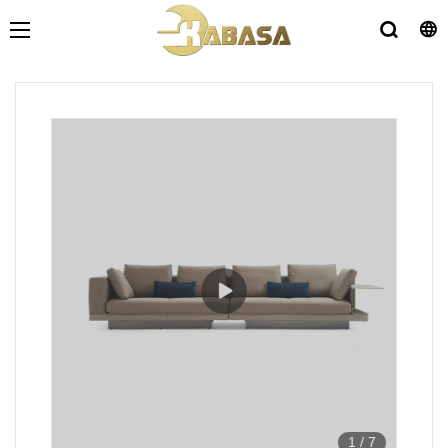
1
/
7