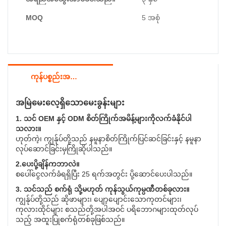
MOQ
5 အစုံ
ကုန်ပစ္စည်းအသေးစိတ်
အမြဲမေးလေ့ရှိသောမေးခွန်းများ
1. သင် OEM နှင့် ODM စိတ်ကြိုက်အမိန့်များကိုလက်ခံနိုင်ပါ
သလား။
ဟုတ်ကဲ့၊ ကျွန်ုပ်တို့သည် နမူနာစိတ်ကြိုက်ပြင်ဆင်ခြင်းနှင့် နမူနာ
လုပ်ဆောင်ခြင်းမှကြိုဆိုပါသည်။
2.ပေးပို့ချိန်ကဘာလဲ။
စပေါ်ငွေလက်ခံရရှိပြီး 25 ရက်အတွင်း ပို့ဆောင်ပေးပါသည်။
3. သင်သည် စက်ရုံ သို့မဟုတ် ကုန်သွယ်ကုမ္ပဏီတစ်ခုလား။
ကျွန်ုပ်တို့သည် ဆိုဖာများ၊ ပျော့ပျောင်းသောကုတင်များ၊
ကုလားထိုင်များ စသည်တို့အပါအဝင် ပရိဘောဂများထုတ်လုပ်
သည့် အထူးပြုစက်ရုံတစ်ခုဖြစ်သည်။