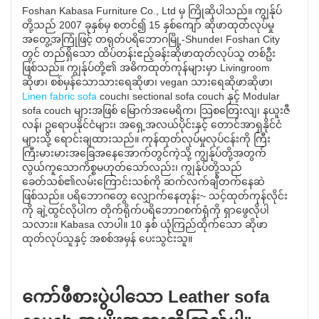
Foshan Kabasa Furniture Co., Ltd မှ ကြိုဆိုပါသည်။ ကျွန်ုပ်
တို့သည် 2007 ခုနှစ်မှ စတင်၍ 15 နှစ်ကျော် ဆိုဖာထုတ်လုပ်မှု
အတွေ့အကြုံဖြင့် တရုတ်ပရိဘောဂမြို့-Shunde၊ Foshan City
တွင် တည်ရှိသော ထိပ်တန်းဧည့်ခန်းဆိုဖာထုတ်လုပ်သူ တစ်ဦး
ဖြစ်သည်။ ကျွန်ုပ်တို့၏ အဓိကထုတ်ကုန်များမှာ Livingroom
ဆိုဖာ၊ စစ်မှန်သောသားရေဆိုဖာ၊ vegan သားရေဆိုဖာဆိုဖာ၊
Linen fabric sofa
couch၊ sectional sofa couch နှင့် Modular
sofa couch များအဖြစ် မြောက်အမေရိက၊ သြစတြေးလျ၊ နယူးဇီ
လန်၊ ဥရောပနိုင်ငံများ၊ အရှေ့အလယ်ပိုင်းနှင့် တောင်အာရှနိုင်ငံ
များသို့ ရောင်းချထားသည်။ ကုန်ထုတ်လုပ်မှုလုပ်ငန်းကို ကြီး
ကြီးမားမားအခြေအနေအောက်တွင်ကဲ့သို့ ကျွန်ုပ်တို့အတွက်
လွယ်ကူသောကိစ္စမဟုတ်သော်လည်း၊ ကျွန်ုပ်တို့သည်
ခေတ်သစ်၏လမ်းကြောင်းသစ်ကို ဆက်လက်ချီတက်နေဆဲ
ဖြစ်သည်။ ပရိဘောဂတွေ လျှောက်နေတုန်း~ သင့်ထုတ်ကုန်လိုင်း
ကို ချဲ့ထွင်လိုပါက တိုက်ရိုက်ပရိဘောဂစက်ရုံကို ရှာဖွေလိုပါ
သလား။ Kabasa လာပါ။ 10 နှစ် ယုံကြည်ထိုက်သော ဆိုဖာ
ထုတ်လုပ်သူနှင့် အစစ်အမှန် ပေးသွင်းသူ။
ကော်ဖီစားပွဲပါသော Leather sofa