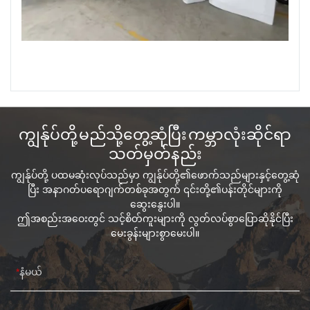
ကျွန်ုပ်တို့ မည်သို့တွေ့ဆုံပြီး ကမ္ဘာလုံးဆိုင်ရာ
သတ်မှတ်နည်း
ကျွန်ုပ်တို့ ပထမဆုံးလုပ်သည်မှာ ကျွန်ုပ်တို့၏ဖောက်သည်များနှင့်တွေ့ဆုံ
ပြီး အနာဂတ်ပရောဂျက်တစ်ခုအတွက် ၎င်းတို့၏ပန်းတိုင်များကို
ဆွေးနွေးပါ။
ဤအစည်းအဝေးတွင် သင့်စိတ်ကူးများကို လွတ်လပ်စွာပြောဆိုနိုင်ပြီး
မေးခွန်းများစွာမေးပါ။
နံမယ်