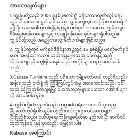
အားသာချက်များ
1.ကျွန်ုပ်တို့သည် 2006 ခုနှစ်မှစတင်၍ ပရိဘောဂထုတ်လုပ်ရေး
တွင် ပါ၀င်ဆောင်ရွက်ခဲ့ပါသည်။ ကျွန်ုပ်တို့တွင် အကြီးစားစက်ရုံ 2
ခုရှိပြီး ယခုအခါတွင် စံချိန်စံညွှန်းသတ်မှတ်ထားသော ကျွမ်းကျင်
စီမံခန့်ခွဲမှုဝန်ထမ်းများနှင့် ထူးချွန်ဝန်ထမ်းအုပ်စုများရှိပါသည်။
ကျွန်ုပ်တို့သည် အရည်အသွေးမိတ်ဖက်များဖြစ်သည်။
2. ကျွန်ုပ်တို့တွင် ဖက်ရှင်ဒီဇိုင်နာအဖွဲ့တွင် 15 နှစ်ရှိပြီ၊ ပရော်ဖက်ရှင်
နယ်၊ အပ်နှံထားသော၊ ထုတ်ကုန်များသည် ခေတ်နှင့်အညီ
လိုက်လျောညီထွေဖြစ်စေနိုင်သည်၊ စတိုင်များသည် ခေတ်ဆန်
သည်။
3.Cabasa Furniture သည် ပရိဘောဂမြို့တော်တွင် တည်ရှိသည်။
အစိုးရသည် စက်ရုံကို ကြီးကြပ်ကွပ်ကဲမှု အားကောင်းသည်။ ၎င်း
သည် ယုံကြည်စိတ်ချရပြီး ဖောက်သည်များပေးသော အော်ဒါများ
ကို အာမခံပါသည်။
4.ကျွန်ုပ်တို့၏ကုမ္ပဏီသည် ကမ္ဘာ၏ ပရိဘောဂဝယ်ယူသည့်
မြို့တော်တွင်ရှိပါသည်။ ပစ္စည်းဝယ်ယူရေးကွင်းဆက်များ
ပြီးပြည့်စုံသည်၊ ဝယ်ယူရေးကုန်ကျစရိတ်မှာ နည်းပါးပြီး ဆက်စပ်
ထုတ်ကုန်စျေးနှုန်းမှာလည်း မမြင့်မားပါ။
Kabasa အကြောင်း