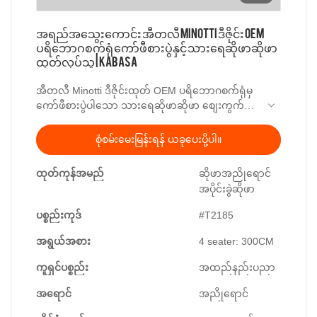
အရည်အသွေးကောင်း အီတလီ Minotti ဒီဇိုင်း OEM
ပရိဘောဂစက်ရုံ ကော်ဖီစားပွဲနှင့် သားရေဆိုဖာဆိုဖာ
ထုတ်လုပ်သူ | Kabasa
အီတလီ Minotti ဒီဇိုင်းထုတ် OEM ပရိဘောဂစက်ရုံမှ
ကော်ဖီစားပွဲပါသော သားရေဆိုဖာဆိုဖာ စျေးကွက်
တွင် အလားတူထုတ်ကုန်များနှင့် နှိုင်းယှဉ်ပါက ၎င်း
သည် စွမ်းဆောင်ရည်၊ အရည်အသွေး၊ အသွင်အပြင်
စုံစမ်းမေးမြန်းရန် ယခုပေးပို့ပါ။
စသည်ဖြင့် နှိုင်းယှဉ်၍မရသော ထူးထူးခြားခြား အား
သာချက်များရှိပြီး စျေးကွက်တွင် နာမည်ကောင်းရရှိ
ထုတ်ကုန်အမည်
ဆိုဖာအညိုရောင်
ထားသည်။Kabasa သည် ချို့ယွင်းချက်များကို
အပိုင်းခွဲဆိုဖာ
အကျဉ်းချုပ်ဖော်ပြသည်။ ယခင်ထုတ်ကုန်များနှင့် ၎င်း
တို့ကို စဉ်ဆက်မပြတ် တိုးတက်စေသည်။ အီတလီ
ပစ္စည်းကုဒ်
#T2185
Minotti ဒီဇိုင်း OEM ပရိဘောဂစက်ရုံကော်ဖီစားပွဲပါ
သော သားရေဆိုဖာဆိုဖာ၏ သတ်မှတ်ချက်များသည်
အရွယ်အစား
4 seater: 300CM
သင့်လိုအပ်ချက်အရ စိတ်ကြိုက်ပြင်ဆင်နိုင်ပါသည်။
ကူရှင်ပစ္စည်း
အထည်နည်းပညာ
အရောင်
အညိုရောင်