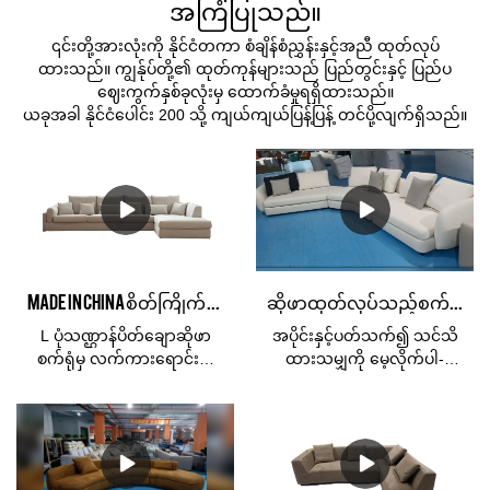
အကြံပြုသည်။
၎င်းတို့အားလုံးကို နိုင်ငံတကာ စံချိန်စံညွှန်းနှင့်အညီ ထုတ်လုပ်
ထားသည်။ ကျွန်ုပ်တို့၏ ထုတ်ကုန်များသည် ပြည်တွင်းနှင့် ပြည်ပ
ဈေးကွက်နှစ်ခုလုံးမှ ထောက်ခံမှုရရှိထားသည်။
ယခုအခါ နိုင်ငံပေါင်း 200 သို့ ကျယ်ကျယ်ပြန့်ပြန့် တင်ပို့လျက်ရှိသည်။
Made in China စိတ်ကြိုက် L ပုံသဏ္ဌာန် ထောင့်ပိတ်ထည် ဆိုဖာ စက်ရုံမှ လက်ကား ထုတ်လုပ်သူ China | Kabasa
ဆိုဖာထုတ်လုပ်သည့်စက်ရုံမှ လက်ကား 3 အပိုင်းအစ Corner Modular sectionals ပိတ်ထည် Sectional Sofas couch ကို တရုတ်နိုင်ငံထုတ်
L ပုံသဏ္ဌာန်ပိတ်ချောဆိုဖာ
အပိုင်းနှင့်ပတ်သက်၍ သင်သိ
စက်ရုံမှ လက်ကားရောင်းချ
ထားသမျှကို မေ့လိုက်ပါ-
သည့် စက်ရုံသည် စျေးကွက်ရှိ
အလွန်အလွတ်သဘောမဟုတ်
အလားတူထုတ်ကုန်များနှင့်
လား။ ပျော့ပြောင်းလွန်း
နှိုင်းယှဉ်ပါက၊ ၎င်းသည် စွမ်း
သလား။ သေးငယ်သောနေရာ
ဆောင်ရည်၊ အရည်အသွေး၊
များအတွက် ကြီးလွန်းပါ
အသွင်အပြင်စသည်ဖြင့်
သလား။ ငါတို့စာအုပ်ထဲမှာ