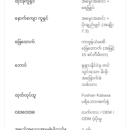
ထိုင်ခုံကူရှင်
အမွေးအဆင်း +
ရေမြှုပ်
နောက်ကျော ကူရှင်
အမွေးအဆင်း +
ပိုးချည်မျှင် (အချိုး
7:3)
ခြေထောက်
ကာဗွန်သံမဏိ
ခြေထောက် (အမြင့်
15 စင်တီမီတာ)
ဘောင်
ရုရှားနိုင်ငံမှ တင်
သွင်းသော မီးဖို-
အခြောက်ခံ
သစ်သား
ထုတ်လုပ်သူ
Foshan Kabasa
ပရိဘောဂစက်ရုံ
OEM/ODM
လက်ကား / OEM /
ODM ပံ့ပိုးမှု
အရည်အသွေးအာမခံပါသည်။
၃ နှစ်