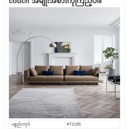
couch အမျိုးအစားကိုကြည့်ပါ။
ပစ္စည်းကုဒ်
#T2185