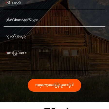
အီးမေးလ်
ဖုန်း/WhatsApp/Skype
ကုမ္ပဏီအမည်
ကေြနပ်သော
အခုတော့မေးမြန်းမှုပေးပို့ပါ