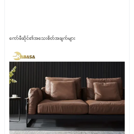
ကော်ဖီဆိုင်၏အသေးစိတ်အချက်များ