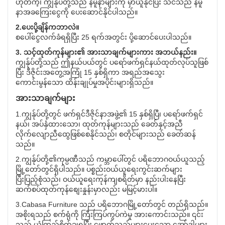
ဟုတ်ကဲ့၊ ကျွန်ုပ်တို့သည် နမူနာများကို မှာယူနိုင်ပြီး သင်သည် နမူ
နာအခကြေးငွေကို ပေးဆောင်နိုင်ပါသည်။
2.ပေးပို့ချိန်ကဘာလဲ။
စပေါ်ငွေလက်ခံရရှိပြီး 25 ရက်အတွင်း ပို့ဆောင်ပေးပါသည်။
3. သင့်ထုတ်ကုန်များ၏ အားသာချက်များကား အဘယ်နည်း။
ကျွန်ုပ်တို့သည် ဤနယ်ပယ်တွင် ပရော်ဖက်ရှင်နယ်ထုတ်လုပ်သူဖြစ်
ပြီး ဒီဇိုင်းအတွေ့အကြုံ 15 နှစ်ရှိကာ အရည်အသွေး
ကောင်းမွန်သော ထိန်းချုပ်မှုအပိုင်းများရှိသည်။
အားသာချက်များ
1.ကျွန်ုပ်တို့တွင် ဖက်ရှင်ဒီဇိုင်နာအဖွဲ့၏ 15 နှစ်ရှိပြီ၊ ပရော်ဖက်ရှင်
နယ်၊ အပ်နှံထားသော၊ ထုတ်ကုန်များသည် ခေတ်နှင့်အညီ
လိုက်လျောညီထွေဖြစ်စေနိုင်သည်၊ စတိုင်များသည် ခေတ်ဆန်
သည်။
2.ကျွန်ုပ်တို့၏ကုမ္ပဏီသည် ကမ္ဘာပေါ်တွင် ပရိဘောဂဝယ်ယူသည့်
မြို့တော်တွင်ရှိပါသည်။ ပစ္စည်းဝယ်ယူရေးကွင်းဆက်များ
ပြီးပြည့်စုံသည်၊ ဝယ်ယူရေးကုန်ကျစရိတ်မှာ နည်းပါးနေပြီး
ဆက်စပ်ထုတ်ကုန်စျေးနှုန်းမှာလည်း မမြင့်မားပါ။
3.Cabasa Furniture သည် ပရိဘောဂမြို့တော်တွင် တည်ရှိသည်။
အစိုးရသည် စက်ရုံကို ကြီးကြပ်ကွပ်ကဲမှု အားကောင်းသည်။ ၎င်း
သည် ယုံကြည်စိတ်ချရပြီး ဖောက်သည်များပေးသော အော်ဒါများ