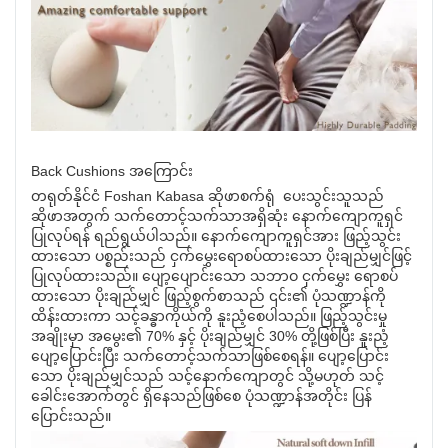
Back Cushions အကြောင်း
တရုတ်နိုင်ငံ Foshan Kabasa ဆိုဖာစက်ရုံ ပေးသွင်းသူသည်
ဆိုဖာအတွက် သက်တောင့်သက်သာအရှိဆုံး နောက်ကျောကူရှင်
ပြုလုပ်ရန် ရည်ရွယ်ပါသည်။ နောက်ကျောကူရှင်အား ဖြည့်သွင်း
ထားသော ပစ္စည်းသည် ငှက်မွှေးရောစပ်ထားသော ပိုးချည်မျှင်ဖြင့်
ပြုလုပ်ထားသည်။ ပျော့ပျောင်းသော သဘာဝ ငှက်မွှေး ရောစပ်
ထားသော ပိုးချည်မျှင် ဖြည့်စွက်စာသည် ၎င်း၏ ပုံသဏ္ဍာန်ကို
ထိန်းထားကာ သင့်ခန္ဓာကိုယ်ကို နူးညံ့စေပါသည်။ ဖြည့်သွင်းမှု
အချိုးမှာ အမွေး၏ 70% နှင့် ပိုးချည်မျှင် 30% တို့ဖြစ်ပြီး နူးညံ့
ပျော့ပြောင်းပြီး သက်တောင့်သက်သာဖြစ်စေရန်။ ပျော့ပြောင်း
သော ပိုးချည်မျှင်သည် သင့်နောက်ကျောတွင် သို့မဟုတ် သင့်
ခေါင်းအောက်တွင် ရှိနေသည်ဖြစ်စေ ပုံသဏ္ဍာန်အတိုင်း ပြန်
ပြောင်းသည်။