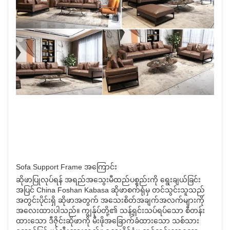
Sofa Support Frame အကြောင်း
ဆိုဖာပြုလုပ်ရန် အရည်အသွေးမီထည်ပစ္စည်းကို ရွေးချယ်ခြင်း
အပြင် China Foshan Kabasa ဆိုဖာစက်ရုံမှ တင်သွင်းသူသည်
အတွင်းပိုင်းရှိ ဆိုဖာအတွက် အသေးစိတ်အချက်အလက်များကို
အလေးထားပါသည်။ ကျွန်ုပ်တို့၏ သန့်ရှင်းသပ်ရပ်သော စီတန်း
ထားသော ဒီဇိုင်းဆိုဖာကို မီးဖိုအခြောက်ခံထားသော သစ်သား