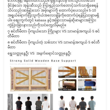
ဘောင်ဖြင့် ဖန်တီးထားသည်။ ရုရှားနိုင်ငံမှ တင်သွင်းလာသော
ခိုင်ခံ့သော အုန်းဆီသည် ကြာရှည်သက်တောင့်သက်သာရှိစေရန်
သိပ်သည်းဆမြင့်သော အဖုံးများကို ထောက်ပံ့ပေးသည်။ 5-10
အရွယ်ရောက်ပြီးသူကိုယ်အလေးချိန်ကိုထောက်ပံ့ရန်ပြဿနာမရှိ
ပါ။ စျေးကွက်တွင် kabasa နှင့်အခြားသာမန်ဆိုဖာများအကြား
ကွဲပြားခြားနားသည်ကိုသင်တွေ့လိမ့်မည်။
၇ စင်တီမီတာ ပိုကျယ်သော ကြိုးများ VS သာမာန်အကျယ် 5 စင်
တီမီတာ
၈ စင်တီမီတာ ပိုကျယ်တဲ့ သစ်သား VS သာမာန်အကျယ် 5 စင်တီ
မီတာ
ရွှေသတ္တုနွေဦး VS အနက်ရောင်သတ္တုနွေဦး