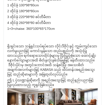
1 ထိုင်ခုံ 100*98*80cm
2 ထိုင်ခုံ 180*98*80cm
3 ထိုင်ခုံ 220*98*80 စင်တီမီတာ
4 ထိုင်ခုံ 260*98*80 စင်တီမီတာ
1+3+chaise: 360*100*65*170cm
ရိုးရှင်းသော သန့်ရှင်းသပ်ရပ်သော လိုင်းဒီဇိုင်းနှင့် ကျွမ်းကျင်သော
လက်မှုပညာဖြင့် ကောင်းမွန်သော ထည်ပစ္စည်းကို အသုံးပြု
ထားသည်။ ရက်ရောသောထိုင်ခုံများမှ ပြီးပြည့်စုံသော ထောင့်ချိုး
နောက်ကျောများအထိ စိတ်နှလုံးနှစ်သိမ့်မှုဖြင့် ဖန်တီးထားသည်။
ဒီဇိုင်းပိုင်းမှ အတွင်းဘောင်အထိ သန့်စင်ပြီး အသေးစိတ်
အချက်အလက်များဖြင့် KABASA သည် ထိပ်တန်းအရည်အသွေး
မြင့် ထည်ဆိုဖာများကို အမြဲထုတ်လုပ်သည်။
ဤ L ပုံသဏ္ဍာန်ဆိုဖာကို အရည်အသွေးမြင့် ထည်နည်းပညာဖြင့်
ပြုလုပ်ထားသည့် ကူရှင်ဖြစ်သည်။