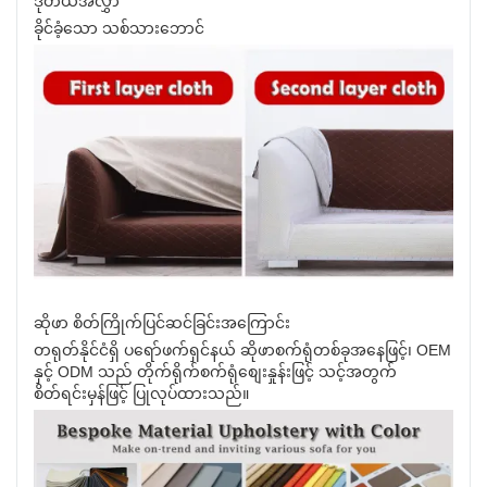
ဒုတိယအလွှာ
ခိုင်ခံ့သော သစ်သားဘောင်
ဆိုဖာ စိတ်ကြိုက်ပြင်ဆင်ခြင်းအကြောင်း
တရုတ်နိုင်ငံရှိ ပရော်ဖက်ရှင်နယ် ဆိုဖာစက်ရုံတစ်ခုအနေဖြင့်၊ OEM
နှင့် ODM သည် တိုက်ရိုက်စက်ရုံစျေးနှုန်းဖြင့် သင့်အတွက်
စိတ်ရင်းမှန်ဖြင့် ပြုလုပ်ထားသည်။