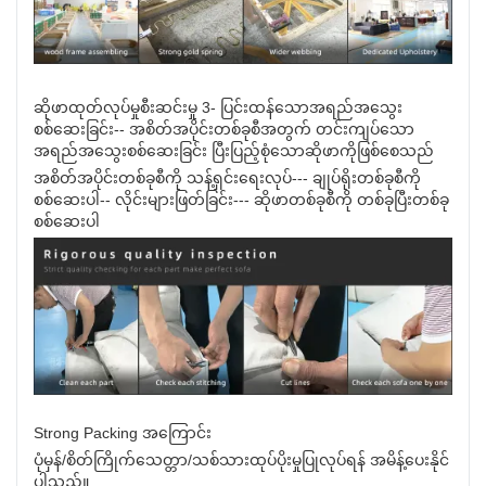
ဆိုဖာထုတ်လုပ်မှုစီးဆင်းမှု 3- ပြင်းထန်သောအရည်အသွေး
စစ်ဆေးခြင်း-- အစိတ်အပိုင်းတစ်ခုစီအတွက် တင်းကျပ်သော
အရည်အသွေးစစ်ဆေးခြင်း ပြီးပြည့်စုံသောဆိုဖာကိုဖြစ်စေသည်
အစိတ်အပိုင်းတစ်ခုစီကို သန့်ရှင်းရေးလုပ်--- ချုပ်ရိုးတစ်ခုစီကို
စစ်ဆေးပါ-- လိုင်းများဖြတ်ခြင်း--- ဆိုဖာတစ်ခုစီကို တစ်ခုပြီးတစ်ခု
စစ်ဆေးပါ
Strong Packing အကြောင်း
ပုံမှန်/စိတ်ကြိုက်သေတ္တာ/သစ်သားထုပ်ပိုးမှုပြုလုပ်ရန် အမိန့်ပေးနိုင်
ပါသည်။