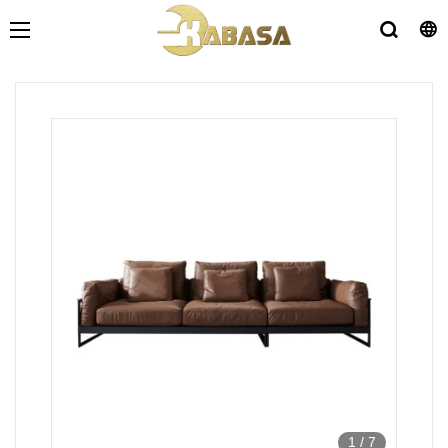
1
/
7