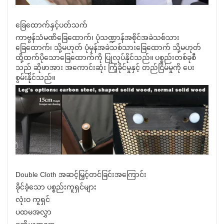
ခြေထောက်နှင့်ပတ်သက်
ကာဗွန်သံမဏိခြေထောက်၊ ပုံသဏ္ဍာန်အစိုင်အခဲသစ်သား
ခြေထောက်၊ သို့မဟုတ် ပုံမှန်အခဲသစ်သားခြေထောက် သို့မဟုတ်
ထို့ထက်ပိုသောခြေထောက်ကို ပြုလုပ်နိုင်သည်။ ပစ္စည်းတစ်ခုစီ
သည် ဆိုဖာအား အကောင်းဆုံး ကြံ့ခိုင်မှုနှင့် တည်ငြိမ်မှုကို ပေး
စွမ်းနိုင်သည်။
Double Cloth အဆင့်မြှင့်တင်ခြင်းအကြောင်း
ခိုင်ခံ့သော ပစ္စည်းကူရှင်များ
လုံးဝ ကူရှင်
ပထမအလွှာ