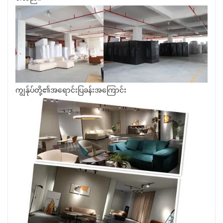
ကျွန်ုပ်တို့၏အရောင်းပြခန်းအကြောင်း