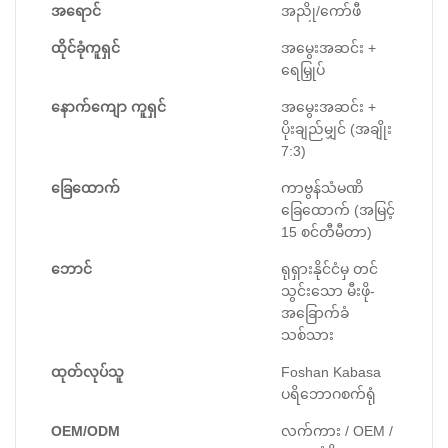
အရောင်
အညို/ကော်ဖီ
ထိုင်ခုံကူရှင်
အမွေးအဆင်း +
ရေမြှုပ်
နောက်ကျော ကူရှင်
အမွေးအဆင်း +
ပိုးချည်မျှင် (အချိုး
7:3)
ခြေထောက်
ကာဗွန်သံမဏိ
ခြေထောက် (အမြင့်
15 စင်တီမီတာ)
ဘောင်
ရုရှားနိုင်ငံမှ တင်
သွင်းသော မီးဖို-
အခြောက်ခံ
သစ်သား
ထုတ်လုပ်သူ
Foshan Kabasa
ပရိဘောဂစက်ရုံ
OEM/ODM
လက်ကား / OEM /