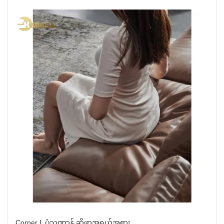
Corner L ပုံသဏ္ဍာန် ဆိုဖာအရွယ်အစား