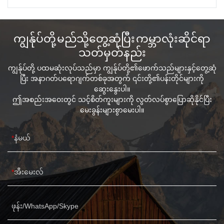
ကျွန်ုပ်တို့ မည်သို့တွေ့ဆုံပြီး ကမ္ဘာလုံးဆိုင်ရာ
သတ်မှတ်နည်း
ကျွန်ုပ်တို့ ပထမဆုံးလုပ်သည်မှာ ကျွန်ုပ်တို့၏ဖောက်သည်များနှင့်တွေ့ဆုံ
ပြီး အနာဂတ်ပရောဂျက်တစ်ခုအတွက် ၎င်းတို့၏ပန်းတိုင်များကို
ဆွေးနွေးပါ။
ဤအစည်းအဝေးတွင် သင့်စိတ်ကူးများကို လွတ်လပ်စွာပြောဆိုနိုင်ပြီး
မေးခွန်းများစွာမေးပါ။
နံမယ်
အီးမေးလ်
ဖုန်း/WhatsApp/Skype