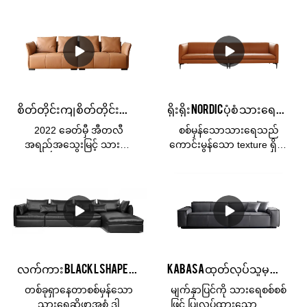
စိတ်တိုင်းကျ စိတ်တိုင်းကျ 2022 ခေတ်မှီ အီတလီ အရည်အသွေးမြင့် သားရေဆိုဖာ ဧည့်ခန်းဆိုဖာ Modular ဆိုဖာ ထုတ်လုပ်သူ
ရိုးရိုး Nordic ပုံစံ သားရေ ဆိုဖာ 1+2+3 ဆိုဖာ ပေါင်းစပ် ပရိဘောဂ ဆိုဖာ အစုံ
2022 ခေတ်မှီ အီတလီ
စစ်မှန်သောသားရေသည်
အရည်အသွေးမြင့် သားရေ
ကောင်းမွန်သော texture ရှိပြီး
ဆိုဖာ ဧည့်ခန်း ဆိုဖာ ပေါင်းစပ်
အရောင်မှိန်ရန်မလွယ်ကူ၊
အစုံလိုက် ဆိုဖာ သည် စျေး
ဝတ်ဆင်ရန် ခံနိုင်ရည်ရှိပြီး
ကွက်ရှိ အလားတူ ထုတ်ကုန်
ဆွဲငင်အား ခံနိုင်ရည်ရှိပြီး
များနှင့် နှိုင်းယှဉ်ပါက၊ ၎င်း
ကြာရှည်စွာ ဝန်ဆောင်မှုပေး
သည် စွမ်းဆောင်ရည်၊
ကာ မြင့်မားသော မြင်ကွင်း
အရည်အသွေး၊ အသွင်အပြင်
ထောင့်ပါရှိပါသည်။
စသည်တို့တွင် ယှဉ်နိုင်သော
ထူးထူးခြားခြား အားသာချက်
လက်ကား Black L Shape စစ်မှန်သားရေဆိုဖာ Set ထုတ်လုပ်သူ | Kabasa
Kabasa ထုတ်လုပ်သူမှ သက်တောင့်သက်သာ အရှိဆုံးသော စစ်မှန်သော သားရေဆိုဖာနှင့် Divano couch အစုံ
များ ရှိပြီး စျေးကွက်တွင်
နာမည်ကောင်း ရရှိထားသည်။
တစ်ခုရှာနေတာစစ်မှန်သော
မျက်နှာပြင်ကို သားရေစစ်စစ်
Kabasa မှ အကျဉ်းချုပ်ဖော်ပြ
သားရေဆိုဖာအစုံ ဒါ
ဖြင့် ပြုလုပ်ထားသောကြောင့်