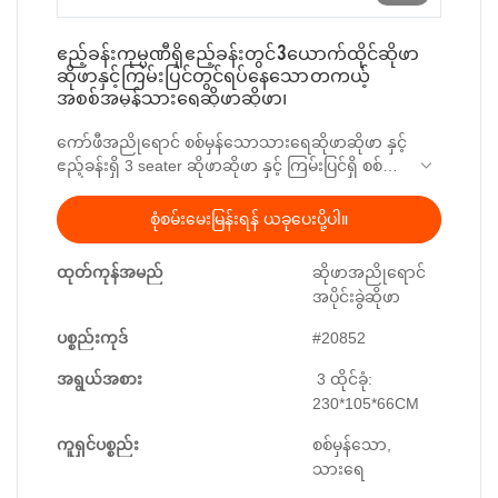
ဧည့်ခန်းကုမ္ပဏီရှိ ဧည့်ခန်းတွင် 3 ယောက်ထိုင်ဆိုဖာ
ဆိုဖာနှင့် ကြမ်းပြင်တွင်ရပ်နေသော တကယ့်
အစစ်အမှန်သားရေဆိုဖာဆိုဖာ၊
ကော်ဖီအညိုရောင် စစ်မှန်သောသားရေဆိုဖာဆိုဖာ နှင့်
ဧည့်ခန်းရှိ 3 seater ဆိုဖာဆိုဖာ နှင့် ကြမ်းပြင်ရှိ စစ်
မှန်သောသားရေဆိုဖာဆိုဖာ စျေးကွက်တွင်ရှိသော
အလားတူထုတ်ကုန်များနှင့် နှိုင်းယှဉ်ပါက ၎င်းသည်
စုံစမ်းမေးမြန်းရန် ယခုပေးပို့ပါ။
စွမ်းဆောင်ရည်၊ အရည်အသွေး၊ အသွင်အပြင်
စသည်ဖြင့် ယှဉ်နိုင်သော ထူးထူးခြားခြား အားသာ
ထုတ်ကုန်အမည်
ဆိုဖာအညိုရောင်
ချက်များရှိပြီး ၎င်းတွင် နာမည်ကောင်းရနိုင်သည်
အပိုင်းခွဲဆိုဖာ
market.Kabasa သည် ယခင်က ထုတ်ကုန်များ၏
ချို့ယွင်းချက်များကို အကျဉ်းချုပ်ပြီး ၎င်းတို့ကို စဉ်
ပစ္စည်းကုဒ်
#20852
ဆက်မပြတ် တိုးတက်စေသည်။ ဧည့်ခန်းရှိ 3 seater
ဆိုဖာဆိုဖာ နှင့် ကြမ်းပြင်တွင် မတ်တပ်ရပ်ထားသော
အရွယ်အစား
3 ထိုင်ခုံ:
တကယ့်စစ်မှန်သားရေ ဆိုဖာဆိုဖာ၏ သတ်မှတ်ချက်
230*105*66CM
များသည် သင့်လိုအပ်ချက်အရ စိတ်ကြိုက်ပြင်ဆင်နိုင်
ကူရှင်ပစ္စည်း
စစ်မှန်သော,
ပါသည်။
သားရေ