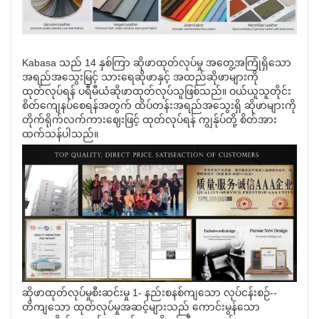
Kabasa သည် 14 နှစ်ကြာ ဆိုဖာထုတ်လုပ်မှု အတွေ့အကြုံရှိသော
အရည်အသွေးမြင့် သားရေဆိုဖာနှင့် အထည်ဆိုဖာများကို
ထုတ်လုပ်ရန် ပရီမီယံဆိုဖာထုတ်လုပ်သူဖြစ်သည်။ ဝယ်ယူသူတိုင်း
စိတ်ကျေနပ်စေရန်အတွက် ထိပ်တန်းအရည်အသွေးရှိ ဆိုဖာများကို
တိုက်ရိုက်လက်ကားဈေးဖြင့် ထုတ်လုပ်ရန် ကျွန်ုပ်တို့ စိတ်အား
ထက်သန်ပါသည်။
ဆိုဖာထုတ်လုပ်မှုစီးဆင်းမှု 1- နည်းစနစ်ကျသော လုပ်ငန်းစဉ်--
တိကျသော ထုတ်လုပ်မှုအဆင့်များသည် ကောင်းမွန်သော