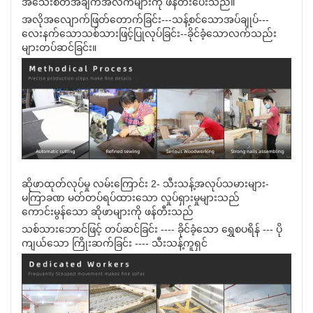
အသေးစိတ်အချက်အလက်များကို ဖန်တီးပေးသည်။
အလိုအလျောက်ဖြတ်တောက်ခြင်း---သန့်စင်သောအပ်ချုပ်---
လေးနက်သောသစ်သားဖြင့်ပြုလုပ်ခြင်း--ခိုင်ခံ့သောလက်သည်း
များတပ်ဆင်ခြင်း။
ဆိုဖာထုတ်လုပ်မှု လမ်းကြောင်း 2- သီးသန့်အလုပ်သမားများ-
မကြာခဏ မတ်တပ်ရပ်ထားသော လှုပ်ရှားမှုများသည်
ကောင်းမွန်သော ဆိုဖာများကို ဖန်တီးသည်
သစ်သားဘောင်ဖြင့် တပ်ဆင်ခြင်း ---- ခိုင်ခံ့သော ရွှေစပရိန် --- ပို
ကျယ်သော ကြိုးဆက်ခြင်း ---- သီးသန့်ကူရှင်