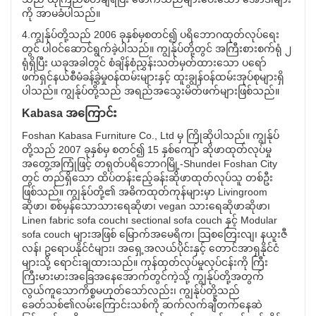
ကို အာမခံပါသည်။
4.ကျွန်ုပ်တို့သည် 2006 ခုနှစ်မှစတင်၍ ပရိဘောဂထုတ်လုပ်ရေး
တွင် ပါ၀င်ဆောင်ရွက်ခဲ့ပါသည်။ ကျွန်ုပ်တို့တွင် အကြီးစားစက်ရုံ ၂
ရုံရှိပြီး ယခုအခါတွင် စံချိန်စံညွှန်းသတ်မှတ်ထားသော ပရော်
ဖက်ရှင်နယ်စီမံခန့်ခွဲမှုဝန်ထမ်းများနှင့် ထူးချွန်ဝန်ထမ်းအုပ်စုများရှိ
ပါသည်။ ကျွန်ုပ်တို့သည် အရည်အသွေးမိတ်ဖက်များဖြစ်သည်။
Kabasa အကြောင်း
Foshan Kabasa Furniture Co., Ltd မှ ကြိုဆိုပါသည်။ ကျွန်ုပ်
တို့သည် 2007 ခုနှစ်မှ စတင်၍ 15 နှစ်ကျော် ဆိုဖာထုတ်လုပ်မှု
အတွေ့အကြုံဖြင့် တရုတ်ပရိဘောဂမြို့-Shunde၊ Foshan City
တွင် တည်ရှိသော ထိပ်တန်းဧည့်ခန်းဆိုဖာထုတ်လုပ်သူ တစ်ဦး
ဖြစ်သည်။ ကျွန်ုပ်တို့၏ အဓိကထုတ်ကုန်များမှာ Livingroom
ဆိုဖာ၊ စစ်မှန်သောသားရေဆိုဖာ၊ vegan သားရေဆိုဖာဆိုဖာ၊
Linen fabric sofa couch၊ sectional sofa couch နှင့် Modular
sofa couch များအဖြစ် မြောက်အမေရိက၊ သြစတြေးလျ၊ နယူးဇီ
လန်၊ ဥရောပနိုင်ငံများ၊ အရှေ့အလယ်ပိုင်းနှင့် တောင်အာရှနိုင်ငံ
များသို့ ရောင်းချထားသည်။ ကုန်ထုတ်လုပ်မှုလုပ်ငန်းကို ကြီး
ကြီးမားမားအခြေအနေအောက်တွင်ကဲ့သို့ ကျွန်ုပ်တို့အတွက်
လွယ်ကူသောကိစ္စမဟုတ်သော်လည်း၊ ကျွန်ုပ်တို့သည်
ခေတ်သစ်၏လမ်းကြောင်းသစ်ကို ဆက်လက်ချီတက်နေဆဲ