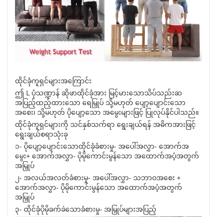
ထိုင်ခုံကူရှင်များအကြောင်း
ဤ L ပုံသဏ္ဍာန် ဆိုဖာထိုင်ခုံအား မြင့်မားသောသိပ်သည်းဆ
အပြည့်ထည့်ထားသော ရေမြှုပ် သို့မဟုတ် ပျော့ပျောင်းသော
အစေး၊ သို့မဟုတ် ပိုပျော့သော အမွေးများဖြင့် ပြုလုပ်နိုင်ပါသည်။
ထိုင်ခုံကူရှင်များကို သင်နှစ်သက်ရာ ရွေးချယ်ရန် အဓိကအားဖြင့်
ရွေးချယ်စရာသုံးခု
၁- ပိုပျော့ပျောင်းသောထိုင်ခုံခံစားမှု- အပေါ်အလွှာ- အောက်အ
မွေး+ အောက်အလွှာ- ပိုမိုကောင်းမွန်သော အထောက်အပံ့အတွက်
အမြှုပ်
၂- အလယ်အလတ်ခံစားမှု- အပေါ်အလွှာ- သဘာဝအစေး +
အောက်အလွှာ- ပိုမိုကောင်းမွန်သော အထောက်အပံ့အတွက်
အမြှုပ်
၃- ထိုင်ခုံပိုမိုခက်ခဲသောခံစားမှု- အမြှုပ်များအပြည့်