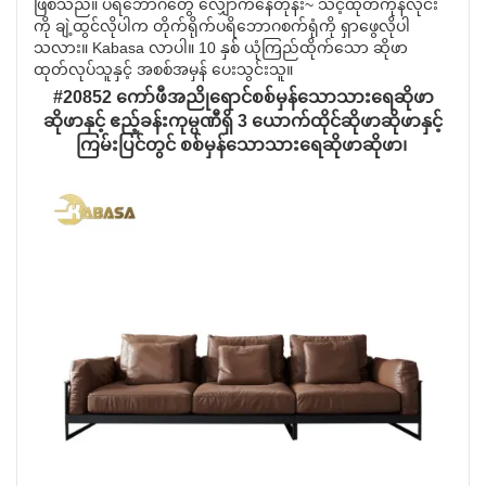
ဖြစ်သည်။ ပရိဘောဂတွေ လျှောက်နေတုန်း~ သင့်ထုတ်ကုန်လိုင်း
ကို ချဲ့ထွင်လိုပါက တိုက်ရိုက်ပရိဘောဂစက်ရုံကို ရှာဖွေလိုပါ
သလား။ Kabasa လာပါ။ 10 နှစ် ယုံကြည်ထိုက်သော ဆိုဖာ
ထုတ်လုပ်သူနှင့် အစစ်အမှန် ပေးသွင်းသူ။
#20852 ကော်ဖီအညိုရောင်စစ်မှန်သောသားရေဆိုဖာ
ဆိုဖာနှင့် ဧည့်ခန်းကုမ္ပဏီရှိ 3 ယောက်ထိုင်ဆိုဖာဆိုဖာနှင့်
ကြမ်းပြင်တွင် စစ်မှန်သောသားရေဆိုဖာဆိုဖာ၊