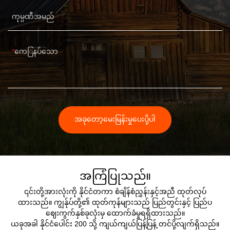
ကုမ္ပဏီအမည်
ကေြနပ်သော
အခုတော့မေးမြန်းမှုပေးပို့ပါ
အကြံပြုသည်။
၎င်းတို့အားလုံးကို နိုင်ငံတကာ စံချိန်စံညွှန်းနှင့်အညီ ထုတ်လုပ်
ထားသည်။ ကျွန်ုပ်တို့၏ ထုတ်ကုန်များသည် ပြည်တွင်းနှင့် ပြည်ပ
ဈေးကွက်နှစ်ခုလုံးမှ ထောက်ခံမှုရရှိထားသည်။
ယခုအခါ နိုင်ငံပေါင်း 200 သို့ ကျယ်ကျယ်ပြန့်ပြန့် တင်ပို့လျက်ရှိသည်။