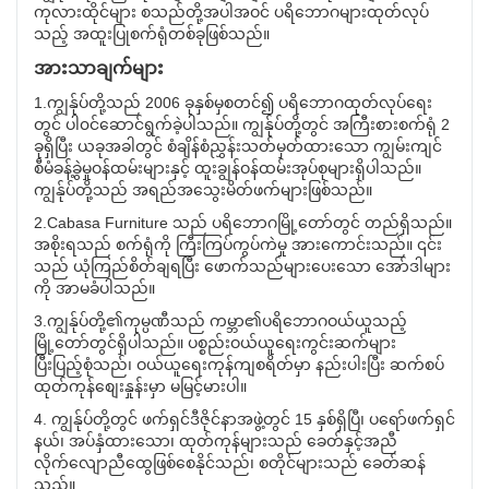
ကုလားထိုင်များ စသည်တို့အပါအဝင် ပရိဘောဂများထုတ်လုပ်
သည့် အထူးပြုစက်ရုံတစ်ခုဖြစ်သည်။
အားသာချက်များ
1.ကျွန်ုပ်တို့သည် 2006 ခုနှစ်မှစတင်၍ ပရိဘောဂထုတ်လုပ်ရေး
တွင် ပါ၀င်ဆောင်ရွက်ခဲ့ပါသည်။ ကျွန်ုပ်တို့တွင် အကြီးစားစက်ရုံ 2
ခုရှိပြီး ယခုအခါတွင် စံချိန်စံညွှန်းသတ်မှတ်ထားသော ကျွမ်းကျင်
စီမံခန့်ခွဲမှုဝန်ထမ်းများနှင့် ထူးချွန်ဝန်ထမ်းအုပ်စုများရှိပါသည်။
ကျွန်ုပ်တို့သည် အရည်အသွေးမိတ်ဖက်များဖြစ်သည်။
2.Cabasa Furniture သည် ပရိဘောဂမြို့တော်တွင် တည်ရှိသည်။
အစိုးရသည် စက်ရုံကို ကြီးကြပ်ကွပ်ကဲမှု အားကောင်းသည်။ ၎င်း
သည် ယုံကြည်စိတ်ချရပြီး ဖောက်သည်များပေးသော အော်ဒါများ
ကို အာမခံပါသည်။
3.ကျွန်ုပ်တို့၏ကုမ္ပဏီသည် ကမ္ဘာ၏ပရိဘောဂဝယ်ယူသည့်
မြို့တော်တွင်ရှိပါသည်။ ပစ္စည်းဝယ်ယူရေးကွင်းဆက်များ
ပြီးပြည့်စုံသည်၊ ဝယ်ယူရေးကုန်ကျစရိတ်မှာ နည်းပါးပြီး ဆက်စပ်
ထုတ်ကုန်စျေးနှုန်းမှာ မမြင့်မားပါ။
4. ကျွန်ုပ်တို့တွင် ဖက်ရှင်ဒီဇိုင်နာအဖွဲ့တွင် 15 နှစ်ရှိပြီ၊ ပရော်ဖက်ရှင်
နယ်၊ အပ်နှံထားသော၊ ထုတ်ကုန်များသည် ခေတ်နှင့်အညီ
လိုက်လျောညီထွေဖြစ်စေနိုင်သည်၊ စတိုင်များသည် ခေတ်ဆန်
သည်။