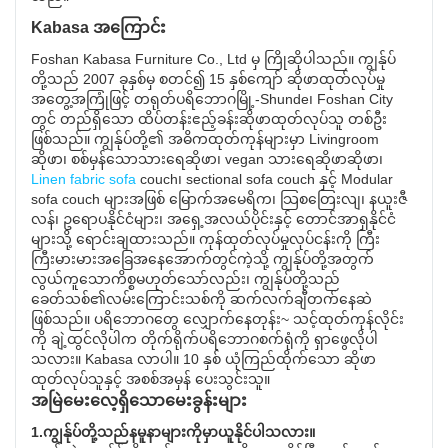
Kabasa အကြောင်း
Foshan Kabasa Furniture Co., Ltd မှ ကြိုဆိုပါသည်။ ကျွန်ုပ်
တို့သည် 2007 ခုနှစ်မှ စတင်၍ 15 နှစ်ကျော် ဆိုဖာထုတ်လုပ်မှု
အတွေ့အကြုံဖြင့် တရုတ်ပရိဘောဂမြို့-Shunde၊ Foshan City
တွင် တည်ရှိသော ထိပ်တန်းဧည့်ခန်းဆိုဖာထုတ်လုပ်သူ တစ်ဦး
ဖြစ်သည်။ ကျွန်ုပ်တို့၏ အဓိကထုတ်ကုန်များမှာ Livingroom
ဆိုဖာ၊ စစ်မှန်သောသားရေဆိုဖာ၊ vegan သားရေဆိုဖာဆိုဖာ၊
Linen fabric sofa
couch၊ sectional sofa couch နှင့် Modular
sofa couch များအဖြစ် မြောက်အမေရိက၊ သြစတြေးလျ၊ နယူးဇီ
လန်၊ ဥရောပနိုင်ငံများ၊ အရှေ့အလယ်ပိုင်းနှင့် တောင်အာရှနိုင်ငံ
များသို့ ရောင်းချထားသည်။ ကုန်ထုတ်လုပ်မှုလုပ်ငန်းကို ကြီး
ကြီးမားမားအခြေအနေအောက်တွင်ကဲ့သို့ ကျွန်ုပ်တို့အတွက်
လွယ်ကူသောကိစ္စမဟုတ်သော်လည်း၊ ကျွန်ုပ်တို့သည်
ခေတ်သစ်၏လမ်းကြောင်းသစ်ကို ဆက်လက်ချီတက်နေဆဲ
ဖြစ်သည်။ ပရိဘောဂတွေ လျှောက်နေတုန်း~ သင့်ထုတ်ကုန်လိုင်း
ကို ချဲ့ထွင်လိုပါက တိုက်ရိုက်ပရိဘောဂစက်ရုံကို ရှာဖွေလိုပါ
သလား။ Kabasa လာပါ။ 10 နှစ် ယုံကြည်ထိုက်သော ဆိုဖာ
ထုတ်လုပ်သူနှင့် အစစ်အမှန် ပေးသွင်းသူ။
အမြဲမေးလေ့ရှိသောမေးခွန်းများ
1.ကျွန်ုပ်တို့သည်နမူနာများကိုမှာယူနိုင်ပါသလား။