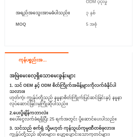
ODM ပံ့ပိုးမှု
အရည်အသွေးအာမခံပါသည်။
၃ နှစ်
MOQ
5 အစုံ
ကုန်ပစ္စည်းအသေးစိတ်
အမြဲမေးလေ့ရှိသောမေးခွန်းများ
1. သင် OEM နှင့် ODM စိတ်ကြိုက်အမိန့်များကိုလက်ခံနိုင်ပါ
သလား။
ဟုတ်ကဲ့၊ ကျွန်ုပ်တို့သည် နမူနာစိတ်ကြိုက်ပြင်ဆင်ခြင်းနှင့် နမူနာ
လုပ်ဆောင်ခြင်းမှကြိုဆိုပါသည်။
2.ပေးပို့ချိန်ကဘာလဲ။
စပေါ်ငွေလက်ခံရရှိပြီး 25 ရက်အတွင်း ပို့ဆောင်ပေးပါသည်။
3. သင်သည် စက်ရုံ သို့မဟုတ် ကုန်သွယ်ကုမ္ပဏီတစ်ခုလား။
ကျွန်ုပ်တို့သည် ဆိုဖာများ၊ ပျော့ပျောင်းသောကုတင်များ၊