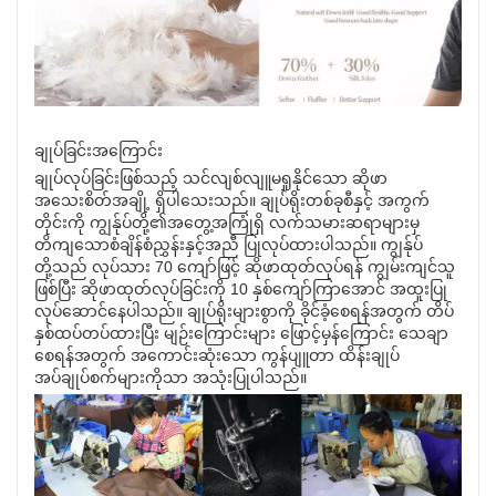
ချုပ်ခြင်းအကြောင်း
ချုပ်လုပ်ခြင်းဖြစ်သည့် သင်လျစ်လျူမရှုနိုင်သော ဆိုဖာ
အသေးစိတ်အချို့ ရှိပါသေးသည်။ ချုပ်ရိုးတစ်ခုစီနှင့် အကွက်
တိုင်းကို ကျွန်ုပ်တို့၏အတွေ့အကြုံရှိ လက်သမားဆရာများမှ
တိကျသောစံချိန်စံညွှန်းနှင့်အညီ ပြုလုပ်ထားပါသည်။ ကျွန်ုပ်
တို့သည် လုပ်သား 70 ကျော်ဖြင့် ဆိုဖာထုတ်လုပ်ရန် ကျွမ်းကျင်သူ
ဖြစ်ပြီး ဆိုဖာထုတ်လုပ်ခြင်းကို 10 နှစ်ကျော်ကြာအောင် အထူးပြု
လုပ်ဆောင်နေပါသည်။ ချုပ်ရိုးများစွာကို ခိုင်ခံ့စေရန်အတွက် တိပ်
နှစ်ထပ်တပ်ထားပြီး မျဉ်းကြောင်းများ ဖြောင့်မှန်ကြောင်း သေချာ
စေရန်အတွက် အကောင်းဆုံးသော ကွန်ပျူတာ ထိန်းချုပ်
အပ်ချုပ်စက်များကိုသာ အသုံးပြုပါသည်။