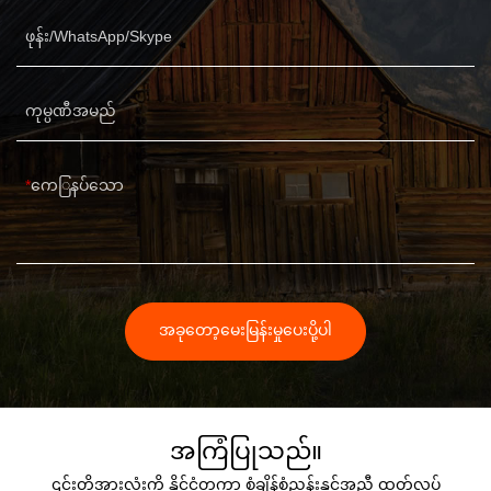
ဖုန်း/WhatsApp/Skype
ကုမ္ပဏီအမည်
ကေြနပ်သော
အခုတော့မေးမြန်းမှုပေးပို့ပါ
အကြံပြုသည်။
၎င်းတို့အားလုံးကို နိုင်ငံတကာ စံချိန်စံညွှန်းနှင့်အညီ ထုတ်လုပ်