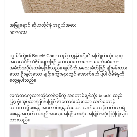
အဖြူရောင် ဆိုဖာထိုင်ခုံ အရွယ်အစား
90*70CM
ကျွန်ုပ်တို့၏ Bouclé Chair သည် ကျွန်ုပ်တို့၏အကြိုက်ဆုံး ရာစု
အလယ်ပိုင်း ဒီဇိုင်းများဖြင့် မှုတ်သွင်းထားသော ခေတ်မမီသော
အစိတ်အပိုင်းတစ်ခုဖြစ်သည်။ ဖျင်ပိုက်အသေးစိတ်ဖြင့် ချီးမွမ်းထား
သော ရိုးရှင်းသော မျဉ်းကွေးများတွင် အောက်ဖော်ပြပါ ဇိမ်ခံမှုကို
တွေ့ရပါသည်။
လက်တင်ကုလားထိုင်တစ်ခုစီကို အကောင်းမွန်ဆုံး bouclé ထည်
ဖြင့် ဖုံးအုပ်ထားခြင်းမပြုမီ အကောင်းဆုံးသော သက်တောင့်
သက်သာရှိစေရန် အကောင်းမွန်ဆုံးသော သက်တောင့်သက်သာရှိ
စေရန်အတွက် အရည်အသွေးအမြင့်မားဆုံး အမြှုပ်အဖုံးဖြင့်ပြုလုပ်
ထားသည်။