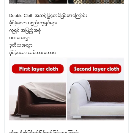
Double Cloth အဆင့်မြှင့်တင်ခြင်းအကြောင်း
ခိုင်ခံ့သော ပစ္စည်းကူရှင်များ
ကူရှင် အပြည့်အစုံ
ပထမအလွှာ
ဒုတိယအလွှာ
ခိုင်ခံ့သော သစ်သားဘောင်
ဆိုဖာ စိတ်ကြိုက်ပြင်ဆင်ခြင်းအကြောင်း