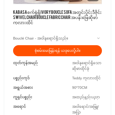
KABASA စက်ရုံရှိ Ivory boucle sofa အတွင်းပိုင်းဒီဇိုင်း
Swivel chair Boucle fabric chair အပန်းဖြေဆိုဖာ
ကုလားထိုင်
Bouclé Chair - အဝါနုရောင်ရှိသည်။
ကျွန်ုပ်တို့၏ Bouclé Chair သည် ကျွန်ုပ်
စုံစမ်းမေးမြန်းရန် ယခုပေးပို့ပါ။
တို့၏အကြိုက်ဆုံး ရာစုအလယ်ပိုင်း ဒီဇိုင်းများဖြင့်
မှုတ်သွင်းထားသော ခေတ်မမီသော အစိတ်အပိုင်းတစ်
ထုတ်ကုန်အမည်
အဝါနုရောင်ရှိသော
ခုဖြစ်သည်။ ဖျင်ပိုက်အသေးစိတ်ဖြင့် ချီးမွမ်းထားသော
လက်တင်ကုလားထိုင်တစ်ခုစီကို အကောင်းမွန်ဆုံး
ဆိုဖာထိုင်ခုံ
ရိုးရှင်းသော မျဉ်းကွေးများတွင် အောက်ဖော်ပြပါ ဇိမ်ခံ
bouclé ထည်ဖြင့် ဖုံးအုပ်ထားခြင်းမပြုမီ အကောင်းဆုံး
မှုကို တွေ့ရပါသည်။
သော သက်တောင့်သက်သာရှိစေရန် အကောင်းမွန်ဆုံး
ပစ္စည်းကုဒ်
Teddy ကုလားထိုင်
သော သက်တောင့်သက်သာရှိစေရန်အတွက်
အရည်အသွေးအမြင့်မားဆုံး အမြှုပ်အဖုံးဖြင့်ပြုလုပ်
အရွယ်အစား
90*70CM
ထားသည်။
ကူရှင်ပစ္စည်း
အထည်နည်းပညာ
အရောင်
အဝါရောင်/အဖြူ/
အပြာ