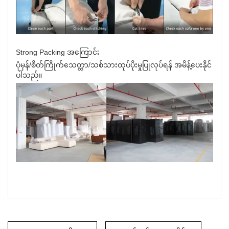
Strong Packing အကြောင်း
ပုံမှန်/စိတ်ကြိုက်သေတ္တာ/သစ်သားထုပ်ပိုးမှုပြုလုပ်ရန် အမိန့်ပေးနိုင်
ပါသည်။