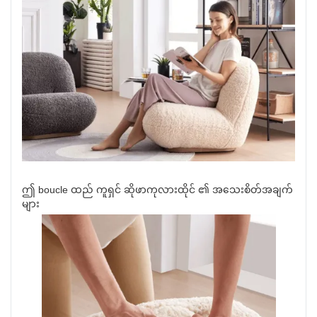
ဤ boucle ထည် ကူရှင် ဆိုဖာကုလားထိုင် ၏ အသေးစိတ်အချက်
များ