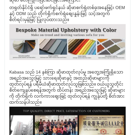
တရုတ်နိုင်ငံရှိ ပရော်ဖက်ရှင်နယ် ဆိုဖာစက်ရုံတစ်ခုအနေဖြင့်၊ OEM
နှင့် ODM သည် တိုက်ရိုက်စက်ရုံစျေးနှုန်းဖြင့် သင့်အတွက်
စိတ်ရင်းမှန်ဖြင့် ပြုလုပ်ထားသည်။
Kabasa သည် 14 နှစ်ကြာ ဆိုဖာထုတ်လုပ်မှု အတွေ့အကြုံရှိသော
အရည်အသွေးမြင့် သားရေဆိုဖာနှင့် အထည်ဆိုဖာများကို
ထုတ်လုပ်ရန် ပရီမီယံဆိုဖာထုတ်လုပ်သူဖြစ်သည်။ ဝယ်ယူသူတိုင်း
စိတ်ကျေနပ်စေရန်အတွက် ထိပ်တန်း အရည်အသွေးမြင့် ဆိုဖာများ
ကို တိုက်ရိုက် လက်ကားဈေးဖြင့် ထုတ်လုပ်ရန် ကျွန်ုပ်တို့ စိတ်အား
ထက်သန်ပါသည်။