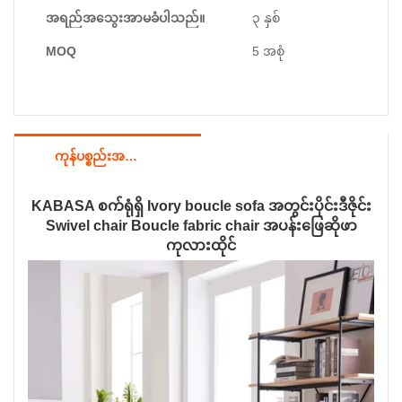
အရည်အသွေးအာမခံပါသည်။
၃ နှစ်
MOQ
5 အစုံ
ကုန်ပစ္စည်းအသေးစိတ်
KABASA စက်ရုံရှိ Ivory boucle sofa အတွင်းပိုင်းဒီဇိုင်း
Swivel chair Boucle fabric chair အပန်းဖြေဆိုဖာ
ကုလားထိုင်