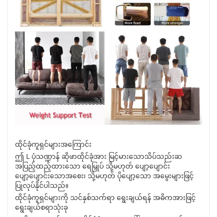
ထိုင်ခုံကူရှင်များအကြောင်း
ဤ L ပုံသဏ္ဍာန် ဆိုဖာထိုင်ခုံအား မြင့်မားသောသိပ်သည်းဆ
အပြည့်ထည့်ထားသော ရေမြှုပ် သို့မဟုတ် ပျော့ပျောင်း
ပျော့ပျောင်းသောအစေး၊ သို့မဟုတ် ပိုပျော့သော အမွေးများဖြင့်
ပြုလုပ်နိုင်ပါသည်။
ထိုင်ခုံကူရှင်များကို သင်နှစ်သက်ရာ ရွေးချယ်ရန် အဓိကအားဖြင့်
ရွေးချယ်စရာသုံးခု