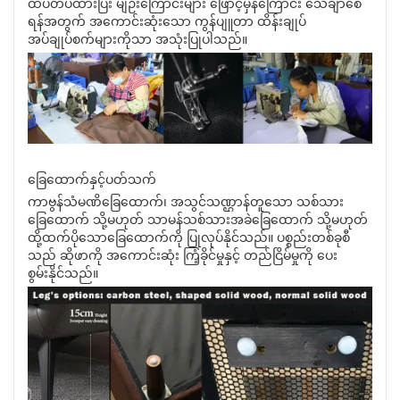
ထပ်တပ်ထားပြီး မျဉ်းကြောင်းများ ဖြောင့်မှန်ကြောင်း သေချာစေ
ရန်အတွက် အကောင်းဆုံးသော ကွန်ပျူတာ ထိန်းချုပ်
အပ်ချုပ်စက်များကိုသာ အသုံးပြုပါသည်။
ခြေထောက်နှင့်ပတ်သက်
ကာဗွန်သံမဏိခြေထောက်၊ အသွင်သဏ္ဌာန်တူသော သစ်သား
ခြေထောက် သို့မဟုတ် သာမန်သစ်သားအခဲခြေထောက် သို့မဟုတ်
ထို့ထက်ပိုသောခြေထောက်ကို ပြုလုပ်နိုင်သည်။ ပစ္စည်းတစ်ခုစီ
သည် ဆိုဖာကို အကောင်းဆုံး ကြံ့ခိုင်မှုနှင့် တည်ငြိမ်မှုကို ပေး
စွမ်းနိုင်သည်။