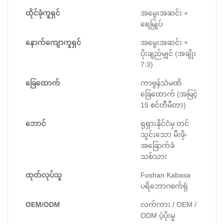
ထိုင်ခုံကူရှင်
အမွေးအဆင်း +
ရေမြှုပ်
နောက်ကျောကူရှင်
အမွေးအဆင်း +
ပိုးချည်မျှင် (အချိုး
7:3)
ခြေထောက်
ကာဗွန်သံမဏိ
ခြေထောက် (အမြင့်
15 စင်တီမီတာ)
ဘောင်
ရုရှားနိုင်ငံမှ တင်
သွင်းသော မီးဖို-
အခြောက်ခံ
သစ်သား
ထုတ်လုပ်သူ
Foshan Kabasa
ပရိဘောဂစက်ရုံ
OEM/ODM
လက်ကား / OEM /
ODM ပံ့ပိုးမှု