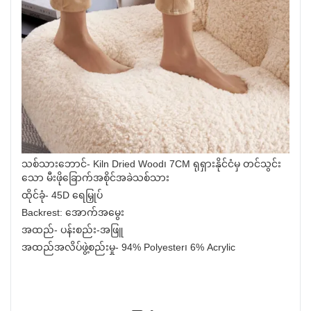
သစ်သားဘောင်- Kiln Dried Wood၊ 7CM ရုရှားနိုင်ငံမှ တင်သွင်း
သော မီးဖိုခြောက်အစိုင်အခဲသစ်သား
ထိုင်ခုံ- 45D ရေမြှုပ်
Backrest: အောက်အမွေး
အထည်- ပန်းစည်း-အဖြူ
အထည်အလိပ်ဖွဲ့စည်းမှု- 94% Polyester၊ 6% Acrylic