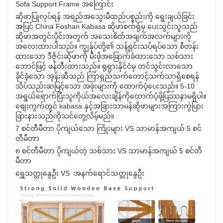
Sofa Support Frame အကြောင်း
ဆိုဖာပြုလုပ်ရန် အရည်အသွေးမီထည်ပစ္စည်းကို ရွေးချယ်ခြင်း
အပြင် China Foshan Kabasa ဆိုဖာစက်ရုံမှ ပေးသွင်းသူသည်
ဆိုဖာအတွင်းပိုင်းအတွက် အသေးစိတ်အချက်အလက်များကို
အလေးထားပါသည်။ ကျွန်ုပ်တို့၏ သန့်ရှင်းသပ်ရပ်သော စီတန်း
ထားသော ဒီဇိုင်းဆိုဖာကို မီးဖိုအခြောက်ခံထားသော သစ်သား
ဘောင်ဖြင့် ဖန်တီးထားသည်။ ရုရှားနိုင်ငံမှ တင်သွင်းလာသော
ခိုင်ခံ့သော အုန်းဆီသည် ကြာရှည်သက်တောင့်သက်သာရှိစေရန်
သိပ်သည်းဆမြင့်သော အဖုံးများကို ထောက်ပံ့ပေးသည်။ 5-10
အရွယ်ရောက်ပြီးသူကိုယ်အလေးချိန်ကိုထောက်ပံ့ဖို့ပြဿနာမရှိပါ။
စျေးကွက်တွင် kabasa နှင့်အခြားသာမန်ဆိုဖာများအကြားကွဲပြား
ခြားနားသည်ကိုသင်တွေ့လိမ့်မည်။
7 စင်တီမီတာ ပိုကျယ်သော ကြိုးများ VS သာမာန်အကျယ် 5 စင်
တီမီတာ
၈ စင်တီမီတာ ပိုကျယ်တဲ့ သစ်သား VS သာမာန်အကျယ် 5 စင်တီ
မီတာ
ရွှေသတ္တုနွေဦး VS အနက်ရောင်သတ္တုနွေဦး