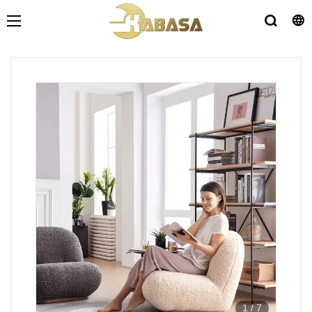
1
/
7