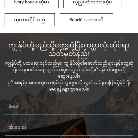
Ivory boucle ဆိုဖာ
လှည့်ပတ်ကုလားထိုင်
ကုလားထိုင်ထည်
Bouclé သဘာပတိ
ကျွန်ုပ်တို့ မည်သို့တွေ့ဆုံပြီး ကမ္ဘာလုံးဆိုင်ရာ
သတ်မှတ်နည်း
ကျွန်ုပ်တို့ ပထမဆုံးလုပ်သည်မှာ ကျွန်ုပ်တို့၏ဖောက်သည်များနှင့်တွေ့ဆုံ
ပြီး အနာဂတ်ပရောဂျက်တစ်ခုအတွက် ၎င်းတို့၏ပန်းတိုင်များကို
ဆွေးနွေးပါ။
ဤအစည်းအဝေးတွင် သင့်စိတ်ကူးများကို လွတ်လပ်စွာပြောဆိုနိုင်ပြီး
မေးခွန်းများစွာမေးပါ။
နံမယ်
အီးမေးလ်