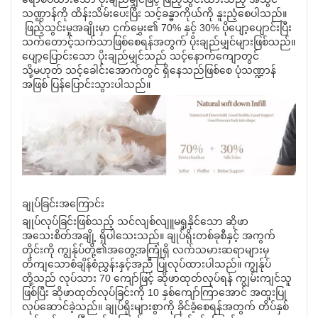
သဏ္ဌာန်ကို ထိန်းသိမ်းပေးပြီး သင့်ခန္ဓာကိုယ်ကို နူးညံ့စေပါသည်။
ဖြည့်သွင်းမှုအချိုးမှာ ငှက်မွှေး၏ 70% နှင့် 30% ပိုပျော့ပျောင်းပြီး
သက်တောင့်သက်သာဖြစ်စေရန်အတွက် ပိုးချည်မျှင်များဖြစ်သည်။
ပျော့ပြောင်းသော ပိုးချည်မျှင်သည် သင့်နောက်ကျောတွင်
သို့မဟုတ် သင့်ခေါင်းအောက်တွင် ရှိနေသည်ဖြစ်စေ ပုံသဏ္ဍာန်
အဖြစ် ပြန်ပြောင်းသွားပါသည်။
ချုပ်ခြင်းအကြောင်း
ချုပ်လုပ်ခြင်းဖြစ်သည့် သင်လျစ်လျူမရှုနိုင်သော ဆိုဖာ
အသေးစိတ်အချို့ ရှိပါသေးသည်။ ချုပ်ရိုးတစ်ခုစီနှင့် အကွက်
တိုင်းကို ကျွန်ုပ်တို့၏အတွေ့အကြုံရှိ လက်သမားဆရာများမှ
တိကျသောစံချိန်စံညွှန်းနှင့်အညီ ပြုလုပ်ထားပါသည်။ ကျွန်ုပ်
တို့သည် လုပ်သား 70 ကျော်ဖြင့် ဆိုဖာထုတ်လုပ်ရန် ကျွမ်းကျင်သူ
ဖြစ်ပြီး ဆိုဖာထုတ်လုပ်ခြင်းကို 10 နှစ်ကျော်ကြာအောင် အထူးပြု
လုပ်ဆောင်ခဲ့သည်။ ချုပ်ရိုးများစွာကို ခိုင်ခံ့စေရန်အတွက် တိပ်နှစ်