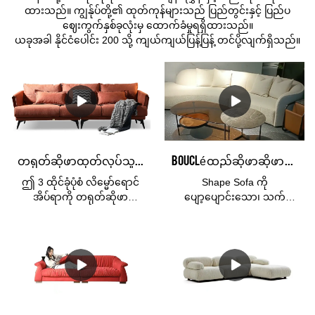
ထားသည်။ ကျွန်ုပ်တို့၏ ထုတ်ကုန်များသည် ပြည်တွင်းနှင့် ပြည်ပ
ဈေးကွက်နှစ်ခုလုံးမှ ထောက်ခံမှုရရှိထားသည်။
ယခုအခါ နိုင်ငံပေါင်း 200 သို့ ကျယ်ကျယ်ပြန့်ပြန့် တင်ပို့လျက်ရှိသည်။
တရုတ်ဆိုဖာထုတ်လုပ်သူ Kabasa Orange 3 ထိုင်ခုံလိမ္မော်ရောင်အိပ်ရာခင်း ဧည့်ခန်းအတွက် လိမ္မော်ရောင် ဆိုဖာအစုံ
Bouclé ထည်ဆိုဖာဆိုဖာ အိပ်ရာပုံစံ အခန်းပိုင်းပုံစံ အိမ်တွင်းအလှဆင်မှု
ဤ 3 ထိုင်ခုံပုံစံ လိမ္မော်ရောင်
Shape Sofa ကို
အိပ်ရာကို တရုတ်ဆိုဖာ
ပျော့ပျောင်းသော၊ သက်
ထုတ်လုပ်သူ Kabasa ကုမ္ပဏီ
တောင့်သက်သာရှိသော teddy
က ပြုလုပ်သည်။ Flash
အထည်၊ High-density နှင့်
လိမ္မော်ရောင် ဆိုဖာအစုံသည်
high-resilience sponge တို့
ဧည့်ခန်းအတွက်
ဖြင့် ပြုလုပ်ထားသည်။
ပြီးပြည့်စုံသည်။ ကွဲပြား
ဧည့်သည်များကို ဖျော်ဖြေရန်
ခြားနားသောအရောင်များဖြင့်
သို့မဟုတ် သူငယ်ချင်းများနှင့်
ရရှိနိုင်သည်၊ ဖုံးအုပ်ထားသော
မိသားစုများနှင့် အပန်းဖြေရန်