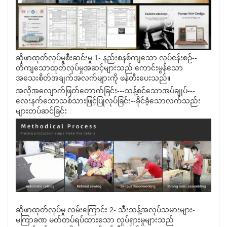
ဆိုဖာထုတ်လုပ်မှုစီးဆင်းမှု 1- နည်းစနစ်ကျသော လုပ်ငန်းစဉ်--
တိကျသောထုတ်လုပ်မှုအဆင့်များသည် ကောင်းမွန်သော
အသေးစိတ်အချက်အလက်များကို ဖန်တီးပေးသည်။
အလိုအလျောက်ဖြတ်တောက်ခြင်း---သန့်စင်သောအပ်ချုပ်---
လေးနက်သောသစ်သားဖြင့်ပြုလုပ်ခြင်း--ခိုင်ခံ့သောလက်သည်း
များတပ်ဆင်ခြင်း
ဆိုဖာထုတ်လုပ်မှု လမ်းကြောင်း 2- သီးသန့်အလုပ်သမားများ-
မကြာခဏ မတ်တပ်ရပ်ထားသော လှုပ်ရှားမှုများသည်