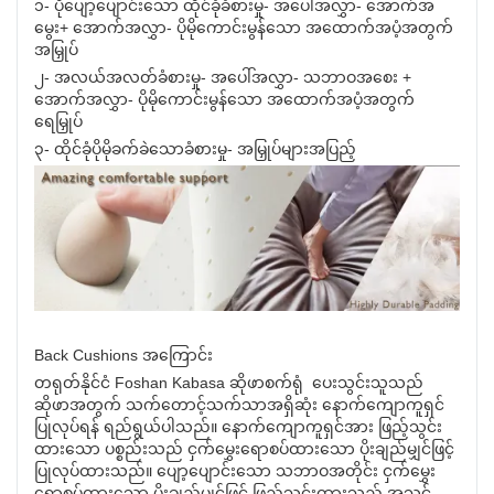
၁- ပိုပျော့ပျောင်းသော ထိုင်ခုံခံစားမှု- အပေါ်အလွှာ- အောက်အ
မွေး+ အောက်အလွှာ- ပိုမိုကောင်းမွန်သော အထောက်အပံ့အတွက်
အမြှုပ်
၂- အလယ်အလတ်ခံစားမှု- အပေါ်အလွှာ- သဘာဝအစေး +
အောက်အလွှာ- ပိုမိုကောင်းမွန်သော အထောက်အပံ့အတွက်
ရေမြှုပ်
၃- ထိုင်ခုံပိုမိုခက်ခဲသောခံစားမှု- အမြှုပ်များအပြည့်
Back Cushions အကြောင်း
တရုတ်နိုင်ငံ Foshan Kabasa ဆိုဖာစက်ရုံ ပေးသွင်းသူသည်
ဆိုဖာအတွက် သက်တောင့်သက်သာအရှိဆုံး နောက်ကျောကူရှင်
ပြုလုပ်ရန် ရည်ရွယ်ပါသည်။ နောက်ကျောကူရှင်အား ဖြည့်သွင်း
ထားသော ပစ္စည်းသည် ငှက်မွှေးရောစပ်ထားသော ပိုးချည်မျှင်ဖြင့်
ပြုလုပ်ထားသည်။ ပျော့ပျောင်းသော သဘာဝအတိုင်း ငှက်မွှေး
ရောစပ်ထားသော ပိုးချည်မျှင်ဖြင့် ဖြည့်သွင်းထားသည့် အသွင်