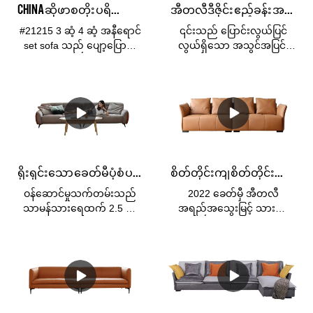
ပစ္စည်းနှင့်အရွယ်အစားအများ
အထူးသင့်တော်ပြီး မည်သည့်
CHINA ဆိုဖာစတိုး ပရိဘောဂ လက္ကား Red Living Room Sofa, 3 Seat 4 Seat Sofa Set Furniture
အီတလီဒီဇိုင်း ဧည့်ခန်း အထည်ဆိုဖာ ပိတ်ချောထောင့် ဆိုဖာ - KABASA
အပြားကွဲပြားခြားနားသော
ဧည့်ခန်းတွင်မဆို လိုက်ဖက်
နေရာများနှင့်ကိုက်ညီသည်။
သော စတိုင်ကျစေပါသည်။မ
#21215 3 ဆံ့ 4 ဆံ့ အနီရောင်
၎င်းသည် ပြောင်းလွယ်ပြင်
Kabasa သည် စက်ရုံစျေးနှုန်း
ယုံနိုင်လောက်အောင် စုတ်ပြဲ
set sofa သည် ပျော့ပြောင်း
လွယ်ရှိသော အသွင်အပြင်၊
ဖြင့် ဖြန့်ဖြူးသူနှင့် တင်သွင်းသူ
နေသော ဤပြေးလမ်းနှင့်
ပျော့ပြောင်းသော
သက်တောင့်သက်သာရှိသော၊
အတွက် OEM နှင့် OEM
အလွန်ထိုက်တန်သော အလွန်
အဆင်းသဏ္ဍာန်ရှိသော
လေဝင်လေထွက်ကောင်း၊
ဝန်ဆောင်မှုကို ဆောင်ရွက်ပေး
တာရှည်ခံသည့် ပန်းပွင့်ထည်
ဂျာကင်အင်္ကျီဆိုဖာဖြစ်ပြီး
ကျန်းမာ၊ ပတ်ဝန်းကျင်နှင့်
ပါသည်။
ဆီသို့ ပြန်လာပါ။& သဘာဝ
သက်တောင့်သက်သာရှိသော၊
သဟဇာတဖြစ်မှု၊ ဝတ်ဆင်မှု
ခံစားမှု။ တစ်စတုရန်းမီတာ
အသက်ရှူရလွယ်ကူသော၊
ဒဏ်၊ နှင့် ဖုန်ဒဏ်ခံနိုင်ရည်ရှိ
လျှင် 590 Grams ဖြင့်
ကျန်းမာသော၊ ပတ်ဝန်းကျင်
သော ရိုးရှင်းသော အောက်ခံ
KABASA boucle သည် လှပ
နှင့် သဟဇာတဖြစ်မှု၊ ဝတ်ဆင်
ပိတ်ထည်ဆိုဖာတစ်ခု
သော texture ကွဲပြားမှုရှိသော
မှုဒဏ်ခံနိုင်မှု၊ နှင့် ခံနိုင်ရည်ရှိမှု
ဖြစ်သည်။
ရိုးရှင်းသော ခေတ်မီပုံစံ ပရိဘောဂ 3 ထိုင်ခုံ သားရေဧည့်ခန်း Hotel Soft Cloud Milan နှင့် ဧည့်ခန်းဆိုဖာ
စိတ်တိုင်းကျ စိတ်တိုင်းကျ 2022 ခေတ်မှီ အီတလီ အရည်အသွေးမြင့် သားရေဆိုဖာ ဧည့်ခန်းဆိုဖာ Modular ဆိုဖာ ထုတ်လုပ်သူ
နှစ်သက်ဖွယ်ကောင်းသော
တို့ကို ဆန့်ကျင်ပေးသည့်
အကောက်ကောက်အထည်
ဆိုဖာတစ်ခုဖြစ်သည်။
ဝန်ဆောင်မှုသက်တမ်းသည်
2022 ခေတ်မှီ အီတလီ
တစ်ခုဖြစ်သည်။ boucle သည်
KABASA တွင် ကျွန်ုပ်တို့သည်
သာမန်သားရေထက် 2.5 ဆ
အရည်အသွေးမြင့် သားရေ
အပြည့်ယက်ထားသော ကွင်း
အရည်အသွေးမြင့် သားရေနှင့်
အာမခံ 3 နှစ်ဖြစ်သည်။ပစ္စည်း
ဆိုဖာ ဧည့်ခန်း ဆိုဖာ ပေါင်းစပ်
ပတ်ထည်ဖြစ်လင့်ကစား
အထည်ဆိုဖာများကို အမြဲ
ဘောင်- ရုရှားနိုင်ငံမှတင်သွင်း
အစုံလိုက် ဆိုဖာ သည် စျေး
အဝေးမှ၊ ၎င်းကို ကွင်းပတ်နှင့်
ထုတ်လုပ်ပါသည်။
သော Larch သစ်ဖြည့်ခြင်း-
ကွက်ရှိ အလားတူ ထုတ်ကုန်
ဖြတ်ထားသော pile combo
အရည်အသွေးမြင့်သားရေ စစ်
သိပ်သည်းဆမြင့်သော ရေမြှုပ်
များနှင့် နှိုင်းယှဉ်ပါက၊ ၎င်း
ဟု မှားယွင်းနိုင်ပါသည်။ ဒေသ
မှန်သောသားရေ သို့မဟုတ်
အဖြည့်ခံအထည်အရွယ်အစား
သည် စွမ်းဆောင်ရည်၊
ထွက် ဘူးခွံတွင် မေးရိုးကျနေ
vegan သားရေ သို့မဟုတ်
ကျန် 3 ယောက်အတွက်
အရည်အသွေး၊ အသွင်အပြင်
သော အသွင်အပြင်နှင့် သက်
ပရီမီယံမိုက်ခရိုဖိုက်ဘာ
စုစုပေါင်းဆိုဖာ-
စသည်တို့တွင် ယှဉ်နိုင်သော