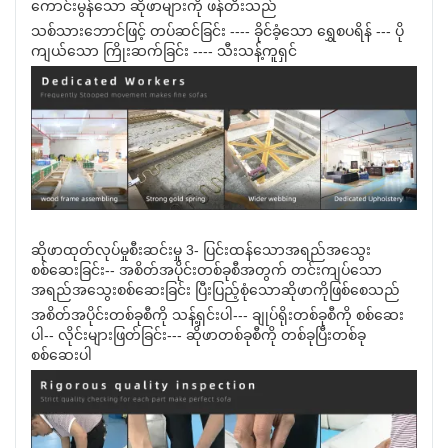
ကောင်းမွန်သော ဆိုဖာများကို ဖန်တီးသည်
သစ်သားဘောင်ဖြင့် တပ်ဆင်ခြင်း ---- ခိုင်ခံ့သော ရွှေစပရိန် --- ပို
ကျယ်သော ကြိုးဆက်ခြင်း ---- သီးသန့်ကူရှင်
ဆိုဖာထုတ်လုပ်မှုစီးဆင်းမှု 3- ပြင်းထန်သောအရည်အသွေး
စစ်ဆေးခြင်း-- အစိတ်အပိုင်းတစ်ခုစီအတွက် တင်းကျပ်သော
အရည်အသွေးစစ်ဆေးခြင်း ပြီးပြည့်စုံသောဆိုဖာကိုဖြစ်စေသည်
အစိတ်အပိုင်းတစ်ခုစီကို သန့်ရှင်းပါ--- ချုပ်ရိုးတစ်ခုစီကို စစ်ဆေး
ပါ-- လိုင်းများဖြတ်ခြင်း--- ဆိုဖာတစ်ခုစီကို တစ်ခုပြီးတစ်ခု
စစ်ဆေးပါ