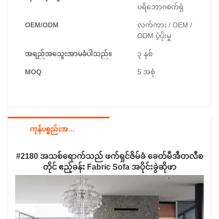
ပရိဘောဂစက်ရုံ
OEM/ODM
လက်ကား / OEM /
ODM ပံ့ပိုးမှု
အရည်အသွေးအာမခံပါသည်။
၃ နှစ်
MOQ
5 အစုံ
ကုန်ပစ္စည်းအသေးစိတ်
#2180 အသစ်ရောက်သည် ဖက်ရှင်ဇိမ်ခံ ခေတ်မီအီတလီစ
တိုင် ဧည့်ခန်း Fabric Sofa အပိုင်းခွဲဆိုဖာ