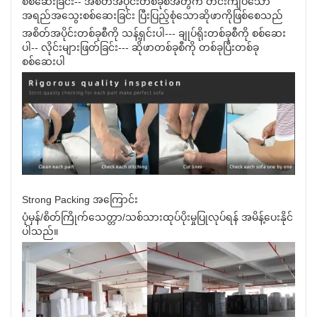
စစ်ဆေးခြင်း-- အစိတ်အပိုင်းတစ်ခုစီအတွက် တင်းကျပ်သော
အရည်အသွေးစစ်ဆေးခြင်း ပြီးပြည့်စုံသောဆိုဖာကိုဖြစ်စေသည်
အစိတ်အပိုင်းတစ်ခုစီကို သန့်ရှင်းပါ--- ချုပ်ရိုးတစ်ခုစီကို စစ်ဆေး
ပါ-- လိုင်းများဖြတ်ခြင်း--- ဆိုဖာတစ်ခုစီကို တစ်ခုပြီးတစ်ခု
စစ်ဆေးပါ
Strong Packing အကြောင်း
ပုံမှန်/စိတ်ကြိုက်သေတ္တာ/သစ်သားထုပ်ပိုးမှုပြုလုပ်ရန် အမိန့်ပေးနိုင်
ပါသည်။