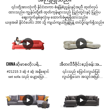
၎င်းတို့အားလုံးကို နိုင်ငံတကာ စံချိန်စံညွှန်းနှင့်အညီ ထုတ်လုပ်
ထားသည်။ ကျွန်ုပ်တို့၏ ထုတ်ကုန်များသည် ပြည်တွင်းနှင့် ပြည်ပ
ဈေးကွက်နှစ်ခုလုံးမှ ထောက်ခံမှုရရှိထားသည်။
ယခုအခါ နိုင်ငံပေါင်း 200 သို့ ကျယ်ကျယ်ပြန့်ပြန့် တင်ပို့လျက်ရှိသည်။
CHINA ဆိုဖာစတိုး ပရိဘောဂ လက္ကား Red Living Room Sofa, 3 Seat 4 Seat Sofa Set Furniture
အီတလီဒီဇိုင်း ဧည့်ခန်း အထည်ဆိုဖာ ပိတ်ချောထောင့် ဆိုဖာ - KABASA
#21215 3 ဆံ့ 4 ဆံ့ အနီရောင်
၎င်းသည် ပြောင်းလွယ်ပြင်
set sofa သည် ပျော့ပြောင်း
လွယ်ရှိသော အသွင်အပြင်၊
ပျော့ပြောင်းသော
သက်တောင့်သက်သာရှိသော၊
အဆင်းသဏ္ဍာန်ရှိသော
လေဝင်လေထွက်ကောင်း၊
ဂျာကင်အင်္ကျီဆိုဖာဖြစ်ပြီး
ကျန်းမာ၊ ပတ်ဝန်းကျင်နှင့်
သက်တောင့်သက်သာရှိသော၊
သဟဇာတဖြစ်မှု၊ ဝတ်ဆင်မှု
အသက်ရှူရလွယ်ကူသော၊
ဒဏ်၊ နှင့် ဖုန်ဒဏ်ခံနိုင်ရည်ရှိ
ကျန်းမာသော၊ ပတ်ဝန်းကျင်
သော ရိုးရှင်းသော အောက်ခံ