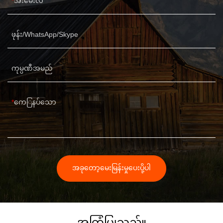
အီးမေးလ်
ဖုန်း/WhatsApp/Skype
ကုမ္ပဏီအမည်
ကေြနပ်သော
အခုတော့မေးမြန်းမှုပေးပို့ပါ
အကြံပြုသည်။