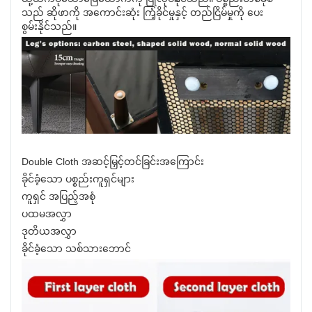
သည် ဆိုဖာကို အကောင်းဆုံး ကြံ့ခိုင်မှုနှင့် တည်ငြိမ်မှုကို ပေး
စွမ်းနိုင်သည်။
Double Cloth အဆင့်မြှင့်တင်ခြင်းအကြောင်း
ခိုင်ခံ့သော ပစ္စည်းကူရှင်များ
ကူရှင် အပြည့်အစုံ
ပထမအလွှာ
ဒုတိယအလွှာ
ခိုင်ခံ့သော သစ်သားဘောင်