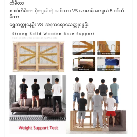
တီမီတာ
၈ စင်တီမီတာ ပိုကျယ်တဲ့ သစ်သား VS သာမာန်အကျယ် 5 စင်တီ
မီတာ
ရွှေသတ္တုနွေဦး VS အနက်ရောင်သတ္တုနွေဦး