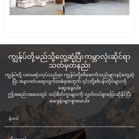
ကျွန်ုပ်တို့ မည်သို့တွေ့ဆုံပြီး ကမ္ဘာလုံးဆိုင်ရာ
သတ်မှတ်နည်း
ကျွန်ုပ်တို့ ပထမဆုံးလုပ်သည်မှာ ကျွန်ုပ်တို့၏ဖောက်သည်များနှင့်တွေ့ဆုံ
ပြီး အနာဂတ်ပရောဂျက်တစ်ခုအတွက် ၎င်းတို့၏ပန်းတိုင်များကို
ဆွေးနွေးပါ။
ဤအစည်းအဝေးတွင် သင့်စိတ်ကူးများကို လွတ်လပ်စွာပြောဆိုနိုင်ပြီး
မေးခွန်းများစွာမေးပါ။
နံမယ်