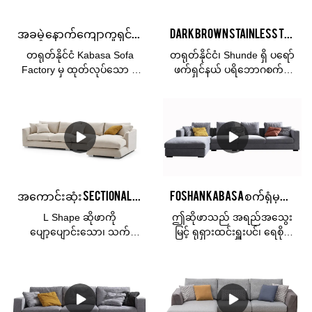
နှင့် သဟဇာတဖြစ်မှု၊ ဝတ်ဆင်
ပိတ်ထည်ဆိုဖာတစ်ခု
မှုဒဏ်ခံနိုင်မှု၊ နှင့် ခံနိုင်ရည်ရှိမှု
ဖြစ်သည်။
အခမဲ့ နောက်ကျောကူရှင်များ မီးခိုးရောင် ရောစပ်ထားသော အဖြူရောင် အထည် ထောင့်ကျယ် L ဆိုဖာ
Dark Brown Stainless technology Cloth စက်ရုံထောင့်ရှိ အိပ်ရာခင်းငယ်
တို့ကို ဆန့်ကျင်ပေးသည့်
ဆိုဖာတစ်ခုဖြစ်သည်။
တရုတ်နိုင်ငံ Kabasa Sofa
တရုတ်နိုင်ငံ၊ Shunde ရှိ ပရော်
KABASA တွင် ကျွန်ုပ်တို့သည်
Factory မှ ထုတ်လုပ်သော စ
ဖက်ရှင်နယ် ပရိဘောဂစက်ရုံ
အရည်အသွေးမြင့် သားရေနှင့်
တိုင်လ်ကျပြီး သန့်ရှင်းရ
Foshan Kabasa မှ
အထည်ဆိုဖာများကို အမြဲ
လွယ်ကူသော အထည်ဆိုဖာ
ပြုလုပ်သည်။ ဤအထည်
ထုတ်လုပ်ပါသည်။
များကို ဝယ်ယူပါ။
ဆိုဖာအစုံသည် ဧည့်ခန်း
အရည်အသွေးမြင့်သားရေ စစ်
အရည်အသွေး
အတွက် စံနမူနာယူထိုက်သော
မှန်သောသားရေ သို့မဟုတ်
ကောင်းမွန်သော ဒီဇိုင်းများကို
အကြမ်းခံထိုင်ခုံကူရှင်ပါရှိ
vegan သားရေ သို့မဟုတ်
သင့်ထံ တိုက်ရိုက်ပို့ဆောင်ပေး
သော လိုင်းရိုးထိုင်ခုံဖြင့်
ပရီမီယံမိုက်ခရိုဖိုက်ဘာ
ပါသည်။ နောက်ကျောကူရှင်
တရားဝင် ကျက်သရေမြင့်မား
သားရေကို အသုံးပြုပါက
များ မီးခိုးရောင် အဖြူထည်
စေသည်။ Modular ဆိုဖာအစုံ
အကောင်းဆုံး Sectional Water Proof အထည် White Lounge Family Room L Shape Sofa Set
Foshan kabasa စက်ရုံမှလုပ်သော ဧည့်ခန်းပရိဘောဂ မီးခိုးရောင်ဖျင်ထောင့်ဆိုဖာ
အရေးမကြီးပါ ၊ ၎င်းသည်
ရောနှောထားသော
သည် တပ်ဆင်ရလွယ်ကူ
အလွန်နူးညံ့ပြီး တာရှည်ခံကာ
ကြီးမားသော ထောင့်ကြမ်းပြင်
သည်။
L Shape ဆိုဖာကို
ဤဆိုဖာသည် အရည်အသွေး
ရင်သပ်ရှုမောဖွယ်အကောင်း
l ဆိုဖာသည် သင့်ဧည့်ခန်း
ပျော့ပျောင်းသော၊ သက်
မြင့် ရုရှားထင်းရှူးပင်၊ ရေစိုခံ
ဆုံးဒီဇိုင်းများကို နွေးထွေးပြီး
အတွက် အကောင်းဆုံး
တောင့်သက်သာရှိသော နည်း
ပြီး ပိုးမွှားကင်းစင်သော နာနို
သက်တောင့်သက်သာဖြစ်
ဖြစ်သည်။
ပညာသုံးအထည်၊ သိပ်သည်း
နည်းပညာသုံး အထည်နှင့်
စေသည်။ ဆိုဖာကူရှင်ပြုလုပ်
ဆနှင့် ခံနိုင်ရည်မြင့်သည့်
သိပ်သည်းဆမြင့်ပြီး
ရန် ချည်ထည် ချည်ထည်
ရေမြှုပ်များဖြင့် ပြုလုပ်
ခံနိုင်ရည်ရှိသော ရေမြှုပ်ကို
သို့မဟုတ် ချည်သားကို ကျွန်ုပ်
ထားသည်။ ဧည့်သည်များကို
အသုံးပြု၍ ခေတ်မီရိုးရှင်း