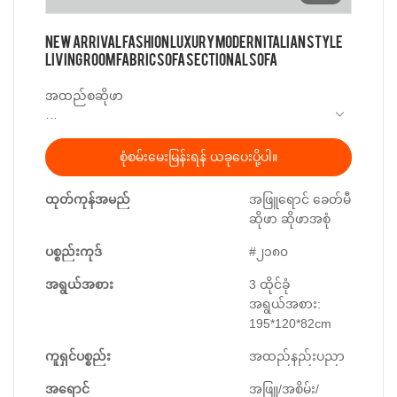
New Arrival Fashion Luxury Modern Italian Style
Living Room Fabric Sofa Sectional sofa
အထည်စဆိုဖာ
ရေစိုခံပစ္စည်း
Antifouling ပစ္စည်း
စုံစမ်းမေးမြန်းရန် ယခုပေးပို့ပါ။
3 နှစ်အာမခံ
ထုတ်ကုန်အမည်
အဖြူရောင် ခေတ်မီ
ပစ္စည်း
ဆိုဖာ ဆိုဖာအစုံ
ဘောင်- ရုရှားနိုင်ငံမှတင်သွင်းသော Larch သစ်
ပစ္စည်းကုဒ်
#၂၁၈၀
ဖြည့်ခြင်း- သိပ်သည်းဆမြင့်သော ရေမြှုပ်
Synthetic Feather Filler ၊
အရွယ်အစား
3 ထိုင်ခုံ
fabric : အထည်
အရွယ်အစား:
195*120*82cm
အရွယ်အစား- 3 ထိုင်ခုံ အရွယ်အစား- 195*120*82cm
ကူရှင်ပစ္စည်း
အထည်နည်းပညာ
ကိုယ်လုပ်တော်အရွယ်အစား- ရှေ့ 950၊ နောက်
အရောင်
အဖြူ/အစိမ်း/
125*142*82