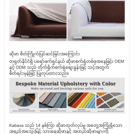
ဆိုဖာ စိတ်ကြိုက်ပြင်ဆင်ခြင်းအကြောင်း
တရုတ်နိုင်ငံရှိ ပရော်ဖက်ရှင်နယ် ဆိုဖာစက်ရုံတစ်ခုအနေဖြင့်၊ OEM
နှင့် ODM သည် တိုက်ရိုက်စက်ရုံစျေးနှုန်းဖြင့် သင့်အတွက်
စိတ်ရင်းမှန်ဖြင့် ပြုလုပ်ထားသည်။
Kabasa သည် 14 နှစ်ကြာ ဆိုဖာထုတ်လုပ်မှု အတွေ့အကြုံရှိသော
အရည်အသွေးမြင့် သားရေဆိုဖာနှင့် အထည်ဆိုဖာများကို