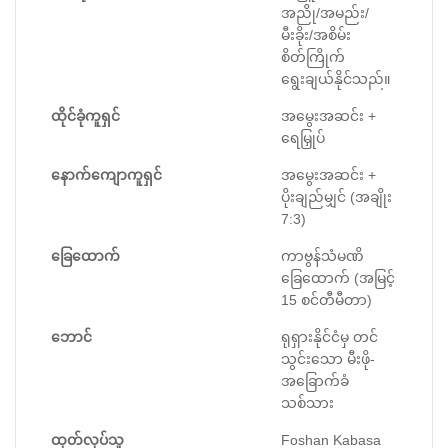
အညို/အမည်း/
မီးခိုး/အစိမ်း
စိတ်ကြိုက်
ရွေးချယ်နိုင်သည်။
ထိုင်ခုံကူရှင်
အမွေးအဆင်း +
ရေမြှုပ်
နောက်ကျောကူရှင်
အမွေးအဆင်း +
ပိုးချည်မျှင် (အချိုး
7:3)
ခြေထောက်
ကာဗွန်သံမဏိ
ခြေထောက် (အမြင့်
15 စင်တီမီတာ)
ဘောင်
ရုရှားနိုင်ငံမှ တင်
သွင်းသော မီးဖို-
အခြောက်ခံ
သစ်သား
ထုတ်လုပ်သူ
Foshan Kabasa