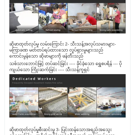
ဆိုဖာထုတ်လုပ်မှု လမ်းကြောင်း 2- သီးသန့်အလုပ်သမားများ-
မကြာခဏ မတ်တပ်ရပ်ထားသော လှုပ်ရှားမှုများသည်
ကောင်းမွန်သော ဆိုဖာများကို ဖန်တီးသည်
သစ်သားဘောင်ဖြင့် တပ်ဆင်ခြင်း ---- ခိုင်ခံ့သော ရွှေစပရိန် --- ပို
ကျယ်သော ကြိုးဆက်ခြင်း ---- သီးသန့်ကူရှင်
ဆိုဖာထုတ်လုပ်မှုစီးဆင်းမှု 3- ပြင်းထန်သောအရည်အသွေး