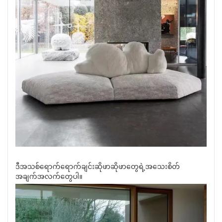
ဒီအသစ်ရောက်ရောက်ချင်းဆိုဖာဆိုဖာတွေရဲ့အသေးစိတ်
အချက်အလက်တွေပါ။