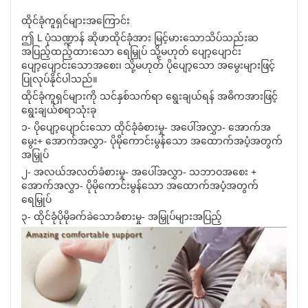
ထိုင်ခုံကူရှင်များအကြောင်း
ဤ L ပုံသဏ္ဍာန် ဆိုဖာထိုင်ခုံအား မြင့်မားသောသိပ်သည်းဆ
အပြည့်ထည့်ထားသော ရေမြှုပ် သို့မဟုတ် ပျော့ပျောင်း
ပျော့ပျောင်းသောအစေး၊ သို့မဟုတ် ပိုပျော့သော အမွေးများဖြင့်
ပြုလုပ်နိုင်ပါသည်။
ထိုင်ခုံကူရှင်များကို သင်နှစ်သက်ရာ ရွေးချယ်ရန် အဓိကအားဖြင့်
ရွေးချယ်စရာသုံးခု
၁- ပိုပျော့ပျောင်းသော ထိုင်ခုံခံစားမှု- အပေါ်အလွှာ- အောက်အ
မွေး+ အောက်အလွှာ- ပိုမိုကောင်းမွန်သော အထောက်အပံ့အတွက်
အမြှုပ်
၂- အလယ်အလတ်ခံစားမှု- အပေါ်အလွှာ- သဘာဝအစေး +
အောက်အလွှာ- ပိုမိုကောင်းမွန်သော အထောက်အပံ့အတွက်
ရေမြှုပ်
၃- ထိုင်ခုံပိုမိုခက်ခဲသောခံစားမှု- အမြှုပ်များအပြည့်