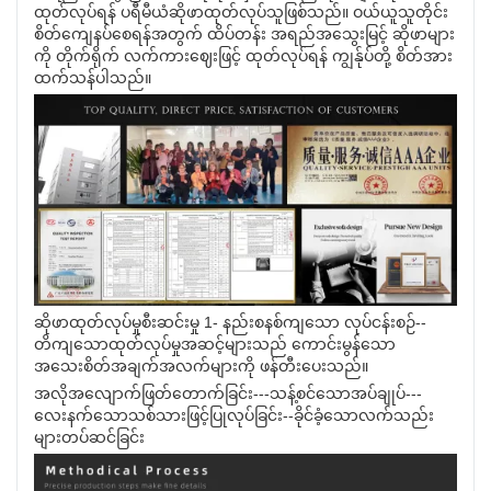
ထုတ်လုပ်ရန် ပရီမီယံဆိုဖာထုတ်လုပ်သူဖြစ်သည်။ ဝယ်ယူသူတိုင်း
စိတ်ကျေနပ်စေရန်အတွက် ထိပ်တန်း အရည်အသွေးမြင့် ဆိုဖာများ
ကို တိုက်ရိုက် လက်ကားဈေးဖြင့် ထုတ်လုပ်ရန် ကျွန်ုပ်တို့ စိတ်အား
ထက်သန်ပါသည်။
ဆိုဖာထုတ်လုပ်မှုစီးဆင်းမှု 1- နည်းစနစ်ကျသော လုပ်ငန်းစဉ်--
တိကျသောထုတ်လုပ်မှုအဆင့်များသည် ကောင်းမွန်သော
အသေးစိတ်အချက်အလက်များကို ဖန်တီးပေးသည်။
အလိုအလျောက်ဖြတ်တောက်ခြင်း---သန့်စင်သောအပ်ချုပ်---
လေးနက်သောသစ်သားဖြင့်ပြုလုပ်ခြင်း--ခိုင်ခံ့သောလက်သည်း
များတပ်ဆင်ခြင်း