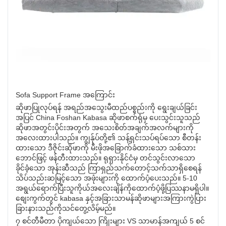
Sofa Support Frame အကြောင်း
ဆိုဖာပြုလုပ်ရန် အရည်အသွေးမီထည်ပစ္စည်းကို ရွေးချယ်ခြင်း
အပြင် China Foshan Kabasa ဆိုဖာစက်ရုံမှ ပေးသွင်းသူသည်
ဆိုဖာအတွင်းပိုင်းအတွက် အသေးစိတ်အချက်အလက်များကို
အလေးထားပါသည်။ ကျွန်ုပ်တို့၏ သန့်ရှင်းသပ်ရပ်သော စီတန်း
ထားသော ဒီဇိုင်းဆိုဖာကို မီးဖိုအခြောက်ခံထားသော သစ်သား
ဘောင်ဖြင့် ဖန်တီးထားသည်။ ရုရှားနိုင်ငံမှ တင်သွင်းလာသော
ခိုင်ခံ့သော အုန်းဆီသည် ကြာရှည်သက်တောင့်သက်သာရှိစေရန်
သိပ်သည်းဆမြင့်သော အဖုံးများကို ထောက်ပံ့ပေးသည်။ 5-10
အရွယ်ရောက်ပြီးသူကိုယ်အလေးချိန်ကိုထောက်ပံ့ဖို့ပြဿနာမရှိပါ။
စျေးကွက်တွင် kabasa နှင့်အခြားသာမန်ဆိုဖာများအကြားကွဲပြား
ခြားနားသည်ကိုသင်တွေ့လိမ့်မည်။
၇ စင်တီမီတာ ပိုကျယ်သော ကြိုးများ VS သာမာန်အကျယ် 5 စင်