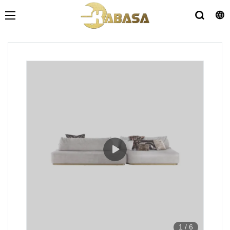
1
/
6