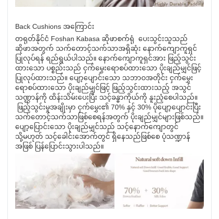
Back Cushions အကြောင်း
တရုတ်နိုင်ငံ Foshan Kabasa ဆိုဖာစက်ရုံ ပေးသွင်းသူသည်
ဆိုဖာအတွက် သက်တောင့်သက်သာအရှိဆုံး နောက်ကျောကူရှင်
ပြုလုပ်ရန် ရည်ရွယ်ပါသည်။ နောက်ကျောကူရှင်အား ဖြည့်သွင်း
ထားသော ပစ္စည်းသည် ငှက်မွှေးရောစပ်ထားသော ပိုးချည်မျှင်ဖြင့်
ပြုလုပ်ထားသည်။ ပျော့ပျောင်းသော သဘာဝအတိုင်း ငှက်မွှေး
ရောစပ်ထားသော ပိုးချည်မျှင်ဖြင့် ဖြည့်သွင်းထားသည့် အသွင်
သဏ္ဌာန်ကို ထိန်းသိမ်းပေးပြီး သင့်ခန္ဓာကိုယ်ကို နူးညံ့စေပါသည်။
ဖြည့်သွင်းမှုအချိုးမှာ ငှက်မွှေး၏ 70% နှင့် 30% ပိုပျော့ပျောင်းပြီး
သက်တောင့်သက်သာဖြစ်စေရန်အတွက် ပိုးချည်မျှင်များဖြစ်သည်။
ပျော့ပြောင်းသော ပိုးချည်မျှင်သည် သင့်နောက်ကျောတွင်
သို့မဟုတ် သင့်ခေါင်းအောက်တွင် ရှိနေသည်ဖြစ်စေ ပုံသဏ္ဍာန်
အဖြစ် ပြန်ပြောင်းသွားပါသည်။