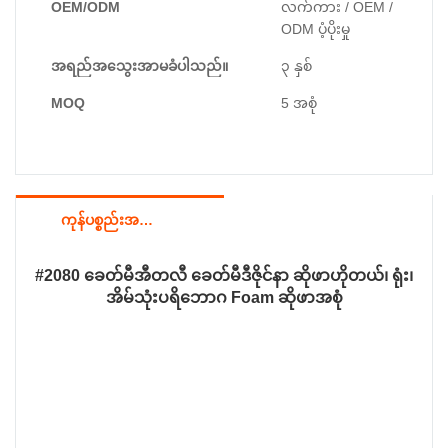
OEM/ODM
လက်ကား / OEM /
ODM ပံ့ပိုးမှု
အရည်အသွေးအာမခံပါသည်။
၃ နှစ်
MOQ
5 အစုံ
ကုန်ပစ္စည်းအသေးစိတ်
#2080 ခေတ်မီအီတလီ ခေတ်မီဒီဇိုင်နာ ဆိုဖာဟိုတယ်၊ ရုံး၊
အိမ်သုံးပရိဘောဂ Foam ဆိုဖာအစုံ