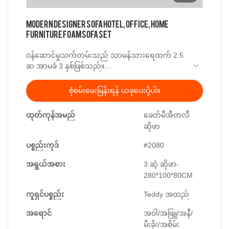
Modern Designer Sofa Hotel, Office, Home
Furniture Foam Sofa Set
ဝန်ဆောင်မှုသက်တမ်းသည် သာမန်သားရေထက် 2.5
ဆ အာမခံ 3 နှစ်ဖြစ်သည်။
ပစ္စည်း
စုံစမ်းမေးမြန်းရန် ယခုပေးပို့ပါ။
ဘောင်- ရုရှားနိုင်ငံမှတင်သွင်းသော Larch သစ်
ထုတ်ကုန်အမည်
ခေတ်မီအီတလီ
ဖြည့်ခြင်း- သိပ်သည်းဆမြင့်သော ရေမြှုပ်
ဆိုဖာ
Synthetic Feather Filler ၊
အထည်
ပစ္စည်းကုဒ်
#2080
အရွယ်အစား- 3 ယောက်စာဆိုဖာ- 280*100*80
အရွယ်အစား
3 ဆံ့ ဆိုဖာ-
280*100*80CM
ကူရှင်ပစ္စည်း
Teddy အထည်
အရောင်
အဝါ/အဖြူ/အနီ/
မီးခိုး/အစိမ်း