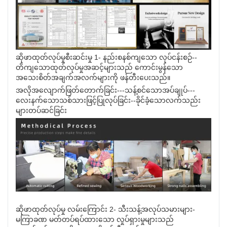
ဆိုဖာထုတ်လုပ်မှုစီးဆင်းမှု 1- နည်းစနစ်ကျသော လုပ်ငန်းစဉ်--
တိကျသောထုတ်လုပ်မှုအဆင့်များသည် ကောင်းမွန်သော
အသေးစိတ်အချက်အလက်များကို ဖန်တီးပေးသည်။
အလိုအလျောက်ဖြတ်တောက်ခြင်း---သန့်စင်သောအပ်ချုပ်---
လေးနက်သောသစ်သားဖြင့်ပြုလုပ်ခြင်း--ခိုင်ခံ့သောလက်သည်း
များတပ်ဆင်ခြင်း
ဆိုဖာထုတ်လုပ်မှု လမ်းကြောင်း 2- သီးသန့်အလုပ်သမားများ-
မကြာခဏ မတ်တပ်ရပ်ထားသော လှုပ်ရှားမှုများသည်