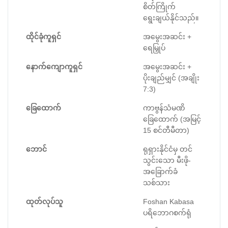
စိတ်ကြိုက်
ရွေးချယ်နိုင်သည်။
ထိုင်ခုံကူရှင်
အမွေးအဆင်း +
ရေမြှုပ်
နောက်ကျောကူရှင်
အမွေးအဆင်း +
ပိုးချည်မျှင် (အချိုး
7:3)
ခြေထောက်
ကာဗွန်သံမဏိ
ခြေထောက် (အမြင့်
15 စင်တီမီတာ)
ဘောင်
ရုရှားနိုင်ငံမှ တင်
သွင်းသော မီးဖို-
အခြောက်ခံ
သစ်သား
ထုတ်လုပ်သူ
Foshan Kabasa
ပရိဘောဂစက်ရုံ