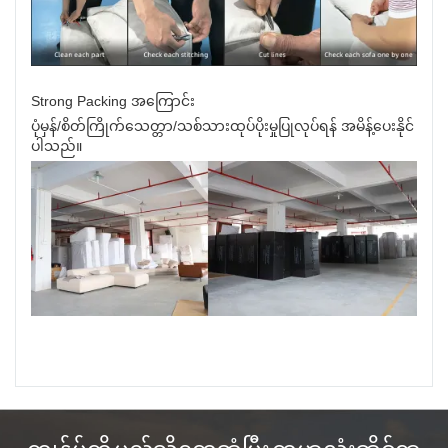
Strong Packing အကြောင်း
ပုံမှန်/စိတ်ကြိုက်သေတ္တာ/သစ်သားထုပ်ပိုးမှုပြုလုပ်ရန် အမိန့်ပေးနိုင်
ပါသည်။
ကျွန်ုပ်တို့ မည်သို့တွေ့ဆုံပြီး ကမ္ဘာလုံးဆိုင်ရာ