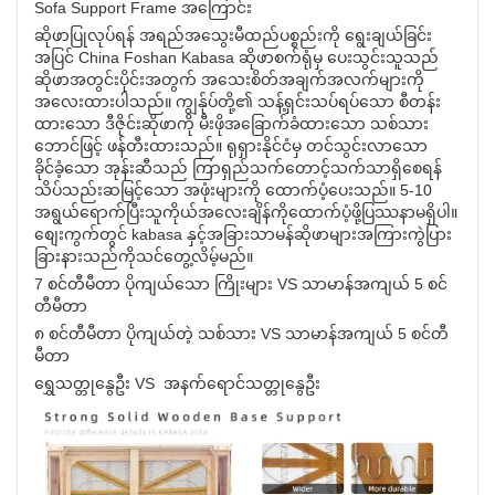
Sofa Support Frame အကြောင်း
ဆိုဖာပြုလုပ်ရန် အရည်အသွေးမီထည်ပစ္စည်းကို ရွေးချယ်ခြင်း
အပြင် China Foshan Kabasa ဆိုဖာစက်ရုံမှ ပေးသွင်းသူသည်
ဆိုဖာအတွင်းပိုင်းအတွက် အသေးစိတ်အချက်အလက်များကို
အလေးထားပါသည်။ ကျွန်ုပ်တို့၏ သန့်ရှင်းသပ်ရပ်သော စီတန်း
ထားသော ဒီဇိုင်းဆိုဖာကို မီးဖိုအခြောက်ခံထားသော သစ်သား
ဘောင်ဖြင့် ဖန်တီးထားသည်။ ရုရှားနိုင်ငံမှ တင်သွင်းလာသော
ခိုင်ခံ့သော အုန်းဆီသည် ကြာရှည်သက်တောင့်သက်သာရှိစေရန်
သိပ်သည်းဆမြင့်သော အဖုံးများကို ထောက်ပံ့ပေးသည်။ 5-10
အရွယ်ရောက်ပြီးသူကိုယ်အလေးချိန်ကိုထောက်ပံ့ဖို့ပြဿနာမရှိပါ။
စျေးကွက်တွင် kabasa နှင့်အခြားသာမန်ဆိုဖာများအကြားကွဲပြား
ခြားနားသည်ကိုသင်တွေ့လိမ့်မည်။
7 စင်တီမီတာ ပိုကျယ်သော ကြိုးများ VS သာမာန်အကျယ် 5 စင်
တီမီတာ
၈ စင်တီမီတာ ပိုကျယ်တဲ့ သစ်သား VS သာမာန်အကျယ် 5 စင်တီ
မီတာ
ရွှေသတ္တုနွေဦး VS အနက်ရောင်သတ္တုနွေဦး