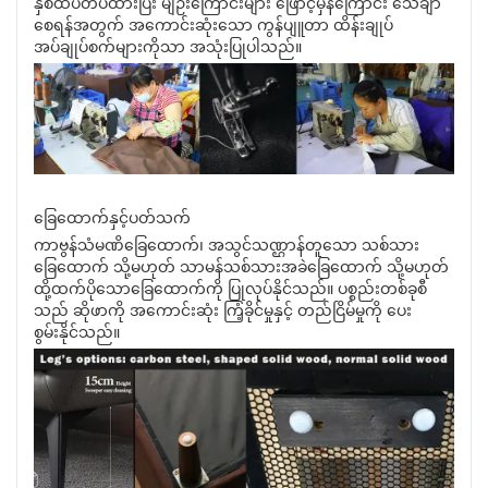
နှစ်ထပ်တပ်ထားပြီး မျဉ်းကြောင်းများ ဖြောင့်မှန်ကြောင်း သေချာ
စေရန်အတွက် အကောင်းဆုံးသော ကွန်ပျူတာ ထိန်းချုပ်
အပ်ချုပ်စက်များကိုသာ အသုံးပြုပါသည်။
ခြေထောက်နှင့်ပတ်သက်
ကာဗွန်သံမဏိခြေထောက်၊ အသွင်သဏ္ဌာန်တူသော သစ်သား
ခြေထောက် သို့မဟုတ် သာမန်သစ်သားအခဲခြေထောက် သို့မဟုတ်
ထို့ထက်ပိုသောခြေထောက်ကို ပြုလုပ်နိုင်သည်။ ပစ္စည်းတစ်ခုစီ
သည် ဆိုဖာကို အကောင်းဆုံး ကြံ့ခိုင်မှုနှင့် တည်ငြိမ်မှုကို ပေး
စွမ်းနိုင်သည်။