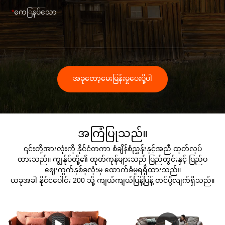
ကေြနပ်သော
အခုတော့မေးမြန်းမှုပေးပို့ပါ
အကြံပြုသည်။
၎င်းတို့အားလုံးကို နိုင်ငံတကာ စံချိန်စံညွှန်းနှင့်အညီ ထုတ်လုပ်
ထားသည်။ ကျွန်ုပ်တို့၏ ထုတ်ကုန်များသည် ပြည်တွင်းနှင့် ပြည်ပ
ဈေးကွက်နှစ်ခုလုံးမှ ထောက်ခံမှုရရှိထားသည်။
ယခုအခါ နိုင်ငံပေါင်း 200 သို့ ကျယ်ကျယ်ပြန့်ပြန့် တင်ပို့လျက်ရှိသည်။