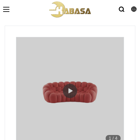
1
/
4