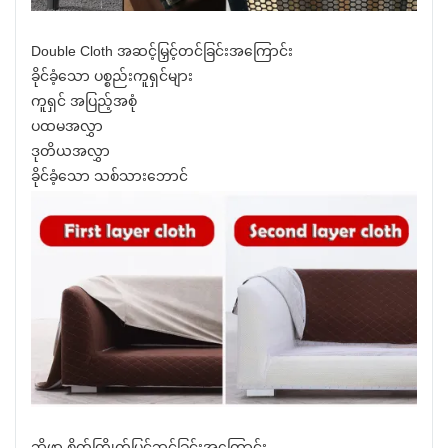
Double Cloth အဆင့်မြှင့်တင်ခြင်းအကြောင်း
ခိုင်ခံ့သော ပစ္စည်းကူရှင်များ
ကူရှင် အပြည့်အစုံ
ပထမအလွှာ
ဒုတိယအလွှာ
ခိုင်ခံ့သော သစ်သားဘောင်
ဆိုဖာ စိတ်ကြိုက်ပြင်ဆင်ခြင်းအကြောင်း