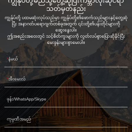
သတ်မှတ်နည်း
ကျွန်ုပ်တို့ ပထမဆုံးလုပ်သည်မှာ ကျွန်ုပ်တို့၏ဖောက်သည်များနှင့်တွေ့ဆုံ
ပြီး အနာဂတ်ပရောဂျက်တစ်ခုအတွက် ၎င်းတို့၏ပန်းတိုင်များကို
ဆွေးနွေးပါ။
ဤအစည်းအဝေးတွင် သင့်စိတ်ကူးများကို လွတ်လပ်စွာပြောဆိုနိုင်ပြီး
မေးခွန်းများစွာမေးပါ။
နံမယ်
အီးမေးလ်
ဖုန်း/WhatsApp/Skype
ကုမ္ပဏီအမည်