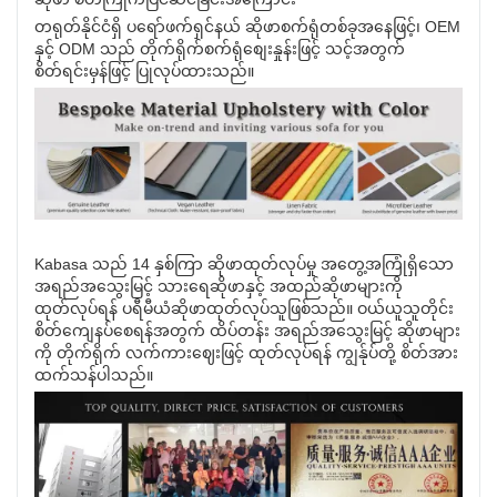
တရုတ်နိုင်ငံရှိ ပရော်ဖက်ရှင်နယ် ဆိုဖာစက်ရုံတစ်ခုအနေဖြင့်၊ OEM
နှင့် ODM သည် တိုက်ရိုက်စက်ရုံစျေးနှုန်းဖြင့် သင့်အတွက်
စိတ်ရင်းမှန်ဖြင့် ပြုလုပ်ထားသည်။
Kabasa သည် 14 နှစ်ကြာ ဆိုဖာထုတ်လုပ်မှု အတွေ့အကြုံရှိသော
အရည်အသွေးမြင့် သားရေဆိုဖာနှင့် အထည်ဆိုဖာများကို
ထုတ်လုပ်ရန် ပရီမီယံဆိုဖာထုတ်လုပ်သူဖြစ်သည်။ ဝယ်ယူသူတိုင်း
စိတ်ကျေနပ်စေရန်အတွက် ထိပ်တန်း အရည်အသွေးမြင့် ဆိုဖာများ
ကို တိုက်ရိုက် လက်ကားဈေးဖြင့် ထုတ်လုပ်ရန် ကျွန်ုပ်တို့ စိတ်အား
ထက်သန်ပါသည်။