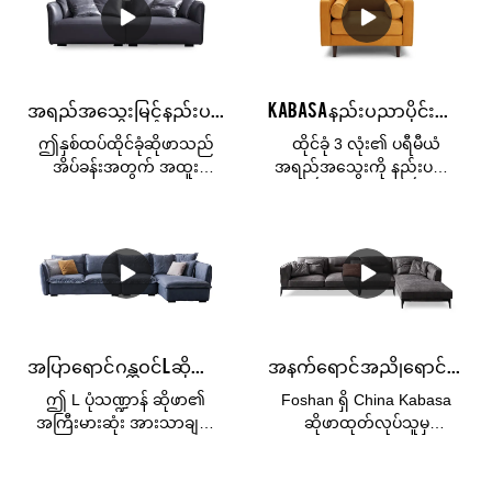
ပါသည်။
ပါသည်။ သင့်အတွက် OEM
ဟုလည်း ခေါ်တွင်သည်။
သို့မဟုတ် ODM ဝန်ဆောင်မှု။
ဧည့်သည်များကို ဖျော်ဖြေရန်
အရောင်အသွေး၊ ခံစားမှုနှင့်
သို့မဟုတ် သူငယ်ချင်းများနှင့်
တာရှည်ခံမှုတို့ကို ပေးစွမ်းနိုင်
မိသားစုများနှင့် အပန်းဖြေရန်
သော သဘာဝသားရေ၏
အထူးသင့်တော်ပြီး မည်သည့်
အရည်အသွေးမြင့် နည်းပညာဖြင့် အိပ်ခန်းအတွက် loveseat အပြာရောင် ထိုင်ခုံလေးများ ပြည့်နှက်နေပါသည်။
Kabasa နည်းပညာပိုင်းဆိုင်ရာအထည်သားရေ tan colour ဧည့်ခန်းအတွက် 3 ထိုင်ခုံဆိုဖာများ
ကွဲပြားခြားနားသော ရွေးချယ်
ဧည့်ခန်းတွင်မဆို လိုက်ဖက်
မှုများဖြင့် ရရှိနိုင်သည်။ နေရာ
သော စတိုင်ကျစေပါသည်။
ဤနှစ်ထပ်ထိုင်ခုံဆိုဖာသည်
ထိုင်ခုံ 3 လုံး၏ ပရီမီယံ
တိုင်းအတွက် သားရေကူရှင်
အိပ်ခန်းအတွက် အထူး
အရည်အသွေးကို နည်းပညာ
အပြည့်အစုံ သို့မဟုတ် ထိုင်ခုံ၊
သင့်လျော်ပါသည်။ အကြီးမား
သုံးထည်အထည်၊
လက်မောင်း၊ သားရေစစ်စစ်ကို
ဆုံးအားသာချက်မှာ သင်သည်
စမတ်ကျသောအသက်ရှူနိုင်
အသုံးပြုပါ။& နောက်ကျော
ဆိုဖာပေါ်တွင် အချိန်မရွေး
သောပစ္စည်းအသစ်တစ်ခုဖြင့်
ကူရှင်များနှင့် ပရီမီယံ faux
အနားယူနိုင်ပြီး စိတ်အပန်းဖြေ
အာရုံစိုက်ထားပြီး သာမန်
သားရေဖြင့် ပြုလုပ်ထားသည့်
သည့် အခိုက်အတန့်ကို ခံစား
အထည်များထက် ပိုမိုကြာရှည်
အခြားနေရာများသည် ပိုမိုစျေး
နိုင်ခြင်းဖြစ်သည်။ ဖုံးအုပ်ထား
ခံနိုင်ရည်ရှိကာ ထိန်းသိမ်းရ
သက်သာသည်။
သည့်ပစ္စည်းမှာ ရေစိုခံပြီး
လွယ်ကူသည်။ ဤဆိုဖာအစုံ
အစွန်းအထင်းများကို
သည် Foshan Kabasa စက်ရုံ
အပြာရောင် ဂန္တဝင် L ဆိုဖာ vegan သားရေ 4 seater set ပရိဘောဂ
အနက်ရောင် အညိုရောင် စွမ်းဆောင်ရည် ထည်ဝါသော ထိုင်ခုံကြီး 1+3+ထိုင်ခုံ ထောင့်နား ဆိုဖာ
ဆန့်ကျင်သည့် vegan သားရေ
မှထုတ်လုပ်သောစျေးနှုန်း
ဖြစ်သည်။ အပေါ်ယံ
ချိုသာသည်။
ဤ L ပုံသဏ္ဍာန် ဆိုဖာ၏
Foshan ရှိ China Kabasa
မျက်နှာပြင်ကို သန့်ရှင်းရေး
အကြီးမားဆုံး အားသာချက်
ဆိုဖာထုတ်လုပ်သူမှ
လုပ်ရတာ လွယ်ကူပါတယ်။
မှာ နေရာကို အပြည့်အဝ
1+3+chaise corner lounge
အသုံးပြုနိုင်ပြီး ထောင့်များရှိ
sofa ဖြင့် ကောင်းမွန်သော