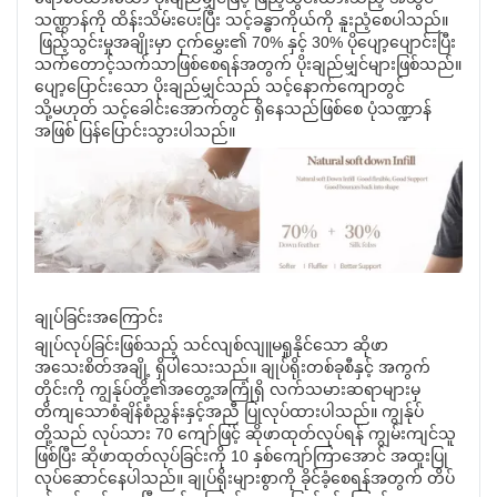
သဏ္ဌာန်ကို ထိန်းသိမ်းပေးပြီး သင့်ခန္ဓာကိုယ်ကို နူးညံ့စေပါသည်။
ဖြည့်သွင်းမှုအချိုးမှာ ငှက်မွှေး၏ 70% နှင့် 30% ပိုပျော့ပျောင်းပြီး
သက်တောင့်သက်သာဖြစ်စေရန်အတွက် ပိုးချည်မျှင်များဖြစ်သည်။
ပျော့ပြောင်းသော ပိုးချည်မျှင်သည် သင့်နောက်ကျောတွင်
သို့မဟုတ် သင့်ခေါင်းအောက်တွင် ရှိနေသည်ဖြစ်စေ ပုံသဏ္ဍာန်
အဖြစ် ပြန်ပြောင်းသွားပါသည်။
ချုပ်ခြင်းအကြောင်း
ချုပ်လုပ်ခြင်းဖြစ်သည့် သင်လျစ်လျူမရှုနိုင်သော ဆိုဖာ
အသေးစိတ်အချို့ ရှိပါသေးသည်။ ချုပ်ရိုးတစ်ခုစီနှင့် အကွက်
တိုင်းကို ကျွန်ုပ်တို့၏အတွေ့အကြုံရှိ လက်သမားဆရာများမှ
တိကျသောစံချိန်စံညွှန်းနှင့်အညီ ပြုလုပ်ထားပါသည်။ ကျွန်ုပ်
တို့သည် လုပ်သား 70 ကျော်ဖြင့် ဆိုဖာထုတ်လုပ်ရန် ကျွမ်းကျင်သူ
ဖြစ်ပြီး ဆိုဖာထုတ်လုပ်ခြင်းကို 10 နှစ်ကျော်ကြာအောင် အထူးပြု
လုပ်ဆောင်နေပါသည်။ ချုပ်ရိုးများစွာကို ခိုင်ခံ့စေရန်အတွက် တိပ်