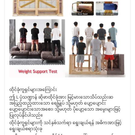
ထိုင်ခုံကူရှင်များအကြောင်း
ဤ L ပုံသဏ္ဍာန် ဆိုဖာထိုင်ခုံအား မြင့်မားသောသိပ်သည်းဆ
အပြည့်ထည့်ထားသော ရေမြှုပ် သို့မဟုတ် ပျော့ပျောင်း
ပျော့ပျောင်းသောအစေး၊ သို့မဟုတ် ပိုပျော့သော အမွေးများဖြင့်
ပြုလုပ်နိုင်ပါသည်။
ထိုင်ခုံကူရှင်များကို သင်နှစ်သက်ရာ ရွေးချယ်ရန် အဓိကအားဖြင့်
ရွေးချယ်စရာသုံးခု