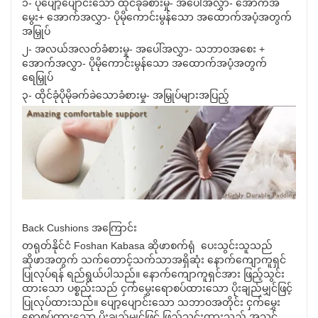
၁- ပိုပျော့ပျောင်းသော ထိုင်ခုံခံစားမှု- အပေါ်အလွှာ- အောက်အ
မွေး+ အောက်အလွှာ- ပိုမိုကောင်းမွန်သော အထောက်အပံ့အတွက်
အမြှုပ်
၂- အလယ်အလတ်ခံစားမှု- အပေါ်အလွှာ- သဘာဝအစေး +
အောက်အလွှာ- ပိုမိုကောင်းမွန်သော အထောက်အပံ့အတွက်
ရေမြှုပ်
၃- ထိုင်ခုံပိုမိုခက်ခဲသောခံစားမှု- အမြှုပ်များအပြည့်
Back Cushions အကြောင်း
တရုတ်နိုင်ငံ Foshan Kabasa ဆိုဖာစက်ရုံ ပေးသွင်းသူသည်
ဆိုဖာအတွက် သက်တောင့်သက်သာအရှိဆုံး နောက်ကျောကူရှင်
ပြုလုပ်ရန် ရည်ရွယ်ပါသည်။ နောက်ကျောကူရှင်အား ဖြည့်သွင်း
ထားသော ပစ္စည်းသည် ငှက်မွှေးရောစပ်ထားသော ပိုးချည်မျှင်ဖြင့်
ပြုလုပ်ထားသည်။ ပျော့ပျောင်းသော သဘာဝအတိုင်း ငှက်မွှေး
ရောစပ်ထားသော ပိုးချည်မျှင်ဖြင့် ဖြည့်သွင်းထားသည့် အသွင်