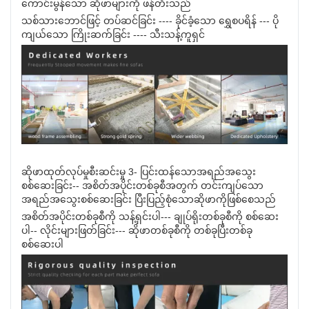
ကောင်းမွန်သော ဆိုဖာများကို ဖန်တီးသည်
သစ်သားဘောင်ဖြင့် တပ်ဆင်ခြင်း ---- ခိုင်ခံ့သော ရွှေစပရိန် --- ပို
ကျယ်သော ကြိုးဆက်ခြင်း ---- သီးသန့်ကူရှင်
ဆိုဖာထုတ်လုပ်မှုစီးဆင်းမှု 3- ပြင်းထန်သောအရည်အသွေး
စစ်ဆေးခြင်း-- အစိတ်အပိုင်းတစ်ခုစီအတွက် တင်းကျပ်သော
အရည်အသွေးစစ်ဆေးခြင်း ပြီးပြည့်စုံသောဆိုဖာကိုဖြစ်စေသည်
အစိတ်အပိုင်းတစ်ခုစီကို သန့်ရှင်းပါ--- ချုပ်ရိုးတစ်ခုစီကို စစ်ဆေး
ပါ-- လိုင်းများဖြတ်ခြင်း--- ဆိုဖာတစ်ခုစီကို တစ်ခုပြီးတစ်ခု
စစ်ဆေးပါ