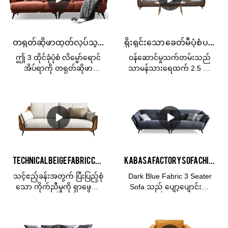
တရုတ်ဆိုဖာထုတ်လုပ်သူ Kabasa Orange 3 ထိုင်ခုံလိမ္မော်ရောင်အိပ်ရာခင်း ဧည့်ခန်းအတွက် လိမ္မော်ရောင် ဆိုဖာအစုံ
ရိုးရှင်းသော ခေတ်မီပုံစံ ပရိဘောဂ 3 ထိုင်ခုံ သားရေဧည့်ခန်း Hotel Soft Cloud Milan နှင့် ဧည့်ခန်းဆိုဖာ
ဤ 3 ထိုင်ခုံပုံစံ လိမ္မော်ရောင်
ဝန်ဆောင်မှုသက်တမ်းသည်
အိပ်ရာကို တရုတ်ဆိုဖာ
သာမန်သားရေထက် 2.5 ဆ
ထုတ်လုပ်သူ Kabasa ကုမ္ပဏီ
အာမခံ 3 နှစ်ဖြစ်သည်။ပစ္စည်း
က ပြုလုပ်သည်။ Flash
ဘောင်- ရုရှားနိုင်ငံမှတင်သွင်း
လိမ္မော်ရောင် ဆိုဖာအစုံသည်
သော Larch သစ်ဖြည့်ခြင်း-
ဧည့်ခန်းအတွက်
သိပ်သည်းဆမြင့်သော ရေမြှုပ်
ပြီးပြည့်စုံသည်။ ကွဲပြား
အဖြည့်ခံအထည်အရွယ်အစား
ခြားနားသောအရောင်များဖြင့်
ကျန် 3 ယောက်အတွက်
ရရှိနိုင်သည်၊ ဖုံးအုပ်ထားသော
စုစုပေါင်းဆိုဖာ-
ပစ္စည်းနှင့်အရွယ်အစားအများ
175*103*80ညာဘက်ရှိ လူ 3
Technical Beige Fabric Cloth Three Seater Custom Stylish Sofa စျေးပေါသော ဆိုဖာများ ရောင်းရန်ရှိသည်။
Kabasa Factory Sofa China မှပြုလုပ်သော နက်ပြာရောင်နည်းပညာသုံးအထည်လေးများ
အပြားကွဲပြားခြားနားသော
ဦးအတွက် စုစုပေါင်းဆိုဖာ-
နေရာများနှင့်ကိုက်ညီသည်။
175*103*80
သင့်ဧည့်ခန်းအတွက် ပြီးပြည့်စုံ
Dark Blue Fabric 3 Seater
Kabasa သည် စက်ရုံစျေးနှုန်း
သော ကိုက်ညီမှုကို ရှာဖွေပါ။
Sofa သည် ပျော့ပျောင်းပြီး
ဖြင့် ဖြန့်ဖြူးသူနှင့် တင်သွင်းသူ
ထိုင်ခုံ 1 ခုံ၊ L ပုံသဏ္ဍာန်၊ သုံး
သက်တောင့်သက်သာရှိသော
အတွက် OEM နှင့် OEM
ယောက်ထိုင်ဆိုဖာ သို့မဟုတ်
အထည်ဖြင့် ပြုလုပ်ထားပြီး
ဝန်ဆောင်မှုကို ဆောင်ရွက်ပေး
စိတ်ကြိုက်ဆိုဖာများ ရနိုင်
နည်းပညာပိုင်းဆိုင်ရာ အထည်