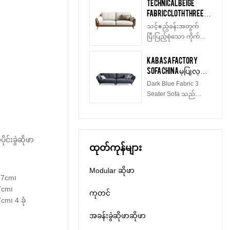
Technical Beige
များဖြင့်ရရှိနိုင်သည်၊
ဘောင်- ရုရှားနိုင်ငံမှတင်
Fabric Cloth Three
ဖုံးအုပ်ထားသောပစ္စည်း
သွင်းသော Larch သစ်
Seater Custom
နှင့်အရွယ်အစားအများ
သင့်ဧည့်ခန်းအတွက်
ဖြည့်ခြင်း- သိပ်သည်းဆ
Stylish Sofa စျေး
အပြားကွဲပြား
ပြီးပြည့်စုံသော ကိုက်ညီမှု
မြင့်သော ရေမြှုပ် အဖြည့်
ပေါသော ဆိုဖာများ
ခြားနားသောနေရာများ
ကို ရှာဖွေပါ။ ထိုင်ခုံ 1 ခုံ၊
ခံအထည်အရွယ်အစား
ရောင်းရန်ရှိသည်။
နှင့်ကိုက်ညီသည်။
L ပုံသဏ္ဍာန်၊ သုံးယောက်
Kabasa Factory
ကျန် 3 ယောက်အတွက်
Kabasa သည် စက်ရုံစျေး
ထိုင်ဆိုဖာ သို့မဟုတ်
Sofa China မှပြုလုပ်
စုစုပေါင်းဆိုဖာ-
နှုန်းဖြင့် ဖြန့်ဖြူးသူနှင့်
စိတ်ကြိုက်ဆိုဖာများ ရ
သော နက်ပြာရောင်
175*103*80ညာဘက်ရှိ
Dark Blue Fabric 3
တင်သွင်းသူအတွက်
နိုင်ပါသည်။ သင့်အတွက်
နည်းပညာသုံး
လူ 3 ဦးအတွက်
Seater Sofa သည်
OEM နှင့် OEM
OEM သို့မဟုတ် ODM
အထည်လေးများ
စုစုပေါင်းဆိုဖာ-
ပျော့ပျောင်းပြီး သက်
ဝန်ဆောင်မှုကို
ဝန်ဆောင်မှု။ အရောင်
175*103*80
တောင့်သက်သာရှိသော
ဆောင်ရွက်ပေးပါသည်။
အသွေး၊ ခံစားမှုနှင့်
အထည်ဖြင့် ပြုလုပ်ထား
တာရှည်ခံမှုတို့ကို ပေး
ပြီး နည်းပညာပိုင်းဆိုင်ရာ
င်းခွဲဆိုဖာ
စွမ်းနိုင်သော သဘာဝ
ထုတ်ကုန်များ
အထည်ဟုလည်း ခေါ်တွင်
သားရေ၏ ကွဲပြား
သည်။ ဧည့်သည်များကို
ခြားနားသော ရွေးချယ်မှု
ဖျော်ဖြေရန် သို့မဟုတ်
Modular ဆိုဖာ
များဖြင့် ရရှိနိုင်သည်။
သူငယ်ချင်းများနှင့်
*67cm၊
နေရာတိုင်းအတွက်
မိသားစုများနှင့်
7cm၊
သားရေကူရှင်
ကုတင်
အပန်းဖြေရန် အထူး
cm၊ 4 ခုံ
အပြည့်အစုံ သို့မဟုတ်
သင့်တော်ပြီး မည်သည့်
ထိုင်ခုံ၊ လက်မောင်း၊
အခန်းခွဲဆိုဖာဆိုဖာ
ဧည့်ခန်းတွင်မဆို
သားရေစစ်စစ်ကို
လိုက်ဖက်သော စတိုင်ကျ