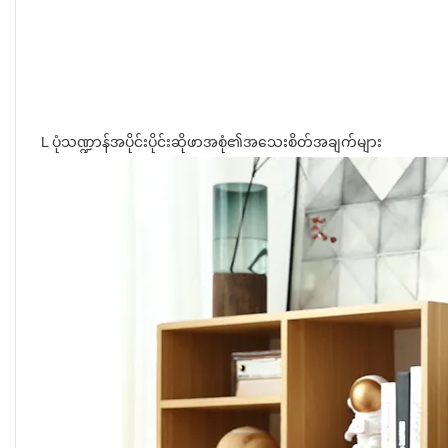
L ပုံသဏ္ဍာန်အပိုင်းပိုင်းဆိုဖာအစုံ၏အသေးစိတ်အချက်များ