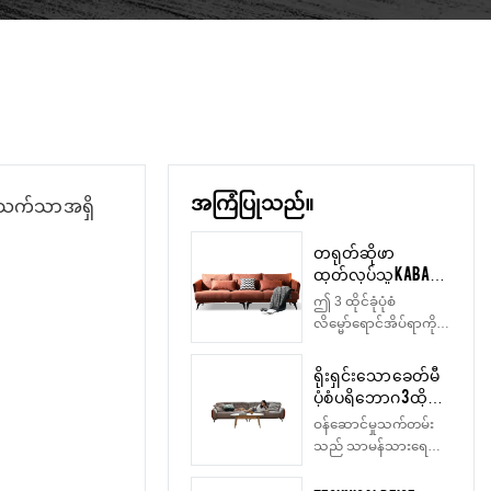
အကြံပြုသည်။
့်သက်သာ အရှိ
တရုတ်ဆိုဖာ
ထုတ်လုပ်သူ Kabasa
Orange 3 ထိုင်ခုံ
ဤ 3 ထိုင်ခုံပုံစံ
လိမ္မော်ရောင်
လိမ္မော်ရောင်အိပ်ရာကို
အိပ်ရာခင်း ဧည့်ခန်း
တရုတ်ဆိုဖာထုတ်လုပ်သူ
အတွက် လိမ္မော်ရောင်
Kabasa ကုမ္ပဏီက
ရိုးရှင်းသော ခေတ်မီ
ဆိုဖာအစုံ
ပြုလုပ်သည်။ Flash
ပုံစံ ပရိဘောဂ 3 ထိုင်ခုံ
လိမ္မော်ရောင် ဆိုဖာအစုံ
သားရေဧည့်ခန်း
ဝန်ဆောင်မှုသက်တမ်း
သည် ဧည့်ခန်းအတွက်
Hotel Soft Cloud
သည် သာမန်သားရေ
ပြီးပြည့်စုံသည်။ ကွဲပြား
Milan နှင့် ဧည့်ခန်း
ထက် 2.5 ဆ အာမခံ 3
ခြားနားသောအရောင်
ဆိုဖာ
နှစ်ဖြစ်သည်။ပစ္စည်း