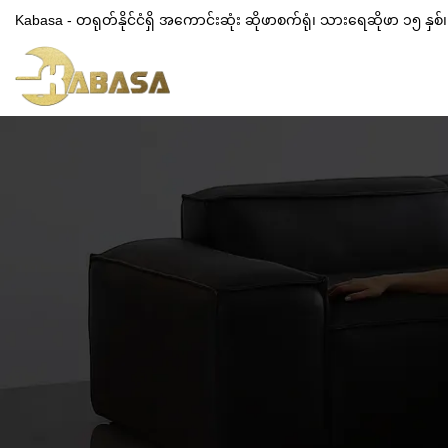
Kabasa - တရုတ်နိုင်ငံရှိ အကောင်းဆုံး ဆိုဖာစက်ရုံ၊ သားရေဆိုဖာ ၁၅ နှ