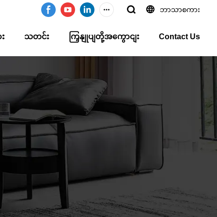
ဘာသာစကား
ား
သတင်း
ကြှနျုပျတို့အကွောငျး
Contact Us