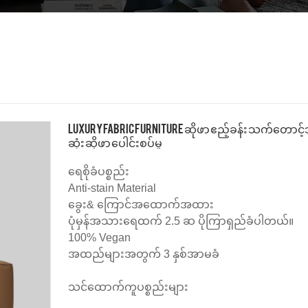
Luxury Fabric Furniture ဆိုဖာ ဧည့်ခန်း သက်တောင
ဆုံး ဆိုဖာ ပေါင်းစပ်မှု
ရေစိုခံပစ္စည်း
Anti-stain Material
ခွေး& ကြောင်အထောက်အထား
ပုံမှန်အသားရေထက် 2.5 ဆ ပိုကြာရှည်ခံပါတယ်။
100% Vegan
အထည်များအတွက် 3 နှစ်အာမခံ
သင်ထောက်ကူပစ္စည်းများ