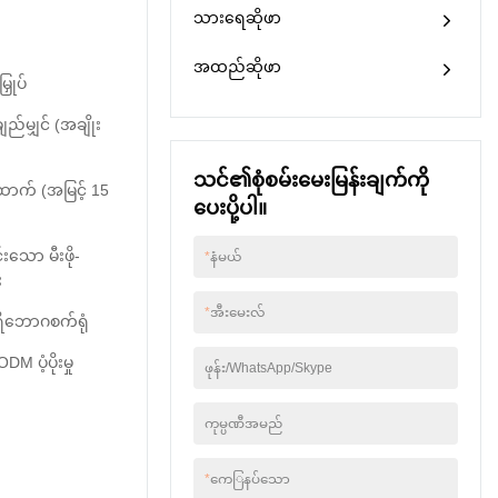
အသုံးပြုပါ။&
သားရေဆိုဖာ
စေပါသည်။
နောက်ကျောကူရှင်များ
နှင့် ပရီမီယံ faux သားရေ
အထည်ဆိုဖာ
ဖြင့် ပြုလုပ်ထားသည့်
ှုပ်
အခြားနေရာများသည် ပို
မိုစျေးသက်သာသည်။
ည်မျှင် (အချိုး
သင်၏စုံစမ်းမေးမြန်းချက်ကို
ာက် (အမြင့် 15
ပေးပို့ပါ။
င်းသော မီးဖို-
*
နံမယ်
း
*
အီးမေးလ်
ိဘောဂစက်ရုံ
 ပံ့ပိုးမှု
ဖုန်း/WhatsApp/Skype
ကုမ္ပဏီအမည်
*
ကေြနပ်သော