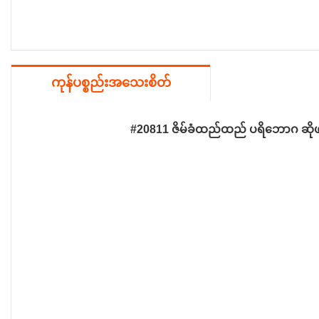
ကုန်ပစ္စည်းအသေးစိတ်
#20811 ဇိမ်ခံထည်ထည် ပရိဘောဂ ဆိုဖာ 