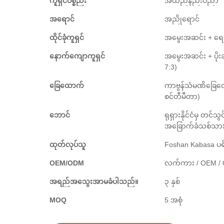
ကူရှင်ပစ္စည်း
အထည်နည်းပညာ
အရောင်
အညိုရောင်
ထိုင်ခုံကူရှင်
အမွေးအဆင်း + ရေမြ
နောက်ကျောကူရှင်
အမွေးအဆင်း + ပိုးချ
7:3)
ခြေထောက်
ကာဗွန်သံမဏိခြေထေ
စင်တီမီတာ)
ဘောင်
ရုရှားနိုင်ငံမှ တင်သွ
အခြောက်ခံသစ်သာ
ထုတ်လုပ်သူ
Foshan Kabasa ပရ
OEM/ODM
လက်ကား / OEM / ODM
အရည်အသွေးအာမခံပါသည်။
၃ နှစ်
MOQ
5 အစုံ