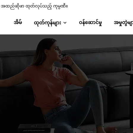
စ်၊ အထည်ဆိုဖာ ထုတ်လုပ်သည့် ကုမ္ပဏီ။
အိမ်
ဝန်ဆောင်မှု
အမှုတွဲမျ
ထုတ်ကုန်များ