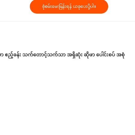
စုံစမ်းမေးမြန်းရန် ယခုပေးပို့ပါ။
ဧည့်ခန်း သက်တောင့်သက်သာ အရှိဆုံး ဆိုဖာ ပေါင်းစပ် အစုံ