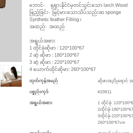
ဘောင်- ရုရှားနိုင်ငံမှတင်သွင်းသော larch Wood
ဖြည့်ခြင်း- မြင့်မားသောသိပ်သည်းဆ sponge
Synthetic feather Filling ၊
အထည်- အထည်
အရွယ်အစား
1 ထိုင်ခုံဆိုဖာ : 120*100*67
2 ဆံ့ ဆိုဖာ : 180*100*67
3 ဆံ့ ဆိုဖာ : 220*100*67
4 ယောက်ထိုင်ဆိုဖာ: 260*100*67
ထုတ်ကုန်အမည်
ဆိုဖာအညိုရောင် အပို
ပစ္စည်းကုဒ်
#20811
အရွယ်အစား
1 ထိုင်ခုံ: 120*100
2ထိုင်ခုံ-180*100*6
3ထိုင်ခုံ-220*100*67
260*100*67cm