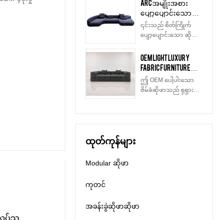
Arc အမျိုးအစား
သဟဇာတဖြစ်ပြီး ဘေး
ထုတ်လုပ်သူ
နှင့် သက်တောင့်
ပျော့ပျောင်းသော အီ
ကင်းကာ၊ အထူး
သက်သာရှိမှုတို့ကို
တလီ အိပ်ရာခင်း ဇိမ်ခံ
ကောင်းမွန်သော အပူနှင့်
၎င်းသည် စိတ်ကြိုက်
ဖြည့်ဆည်းပေးသည်။
ထည် ပရိဘောဂ ဆိုဖာ
အစိုဓာတ်ကို စိမ့်ဝင်နိုင်
ပျော့ပျောင်းသော ဆိုဖာ
ခေတ်မီဒီဇိုင်းနှင့် လူ
သက်တောင့်
စွမ်းရှိသည်။
ဖြစ်ပြီး အဆင့်အတန်း
ကြိုက်များသောစတိုင်
သက်သာ စိတ်ကြိုက်
မြင့် ပစ္စည်းများနှင့်
OEM Light Luxury
ဖြင့် နိုင်ငံတကာဈေးကွက်
ဆိုဖာ ထုတ်လုပ်သူ
လတ်ဆတ်သော အရောင်
Fabric Furniture
တွင် ရှယ်ယာ
Chaise Lounge နှင့်
များဖြင့် ကွဲပြားသော
ဆိုဖာ အီတလီစတိုင်
ကောင်းကောင်းရရှိပြီး
အတူ
ဤ OEM ပေါ့ပါးသော
အရွယ်အစားများကို
အိပ်ရာခင်း
အသေးစိတ်
ဇိမ်ခံဆိုဖာသည် ရုရှား
ကျေနပ်နိုင်ပါသည်။
Chesterfield Shape
အချက်အလက်များကို
နိုင်ငံမှ တင်သွင်းလာ
၎င်း၏ ထိုင်ခုံကူရှင်သည်
Soft Sofa Furniture
ကျေးဇူးပြု၍ ဆက်သွယ်
သော ထင်းရှူးသစ်သား
သင့်အား ပေါ့ပါးသော
ထုတ်လုပ်သူ #22115
ပါ။ ကျေးဇူးတင်ပါသည်။
ဖြင့် ပြုလုပ်ထားပြီး
အထိအတွေ့နှင့် ချိုမြိန်
သိပ်သည်းဆမြင့်သော
သော ခံစားမှုတို့ကို ပေး
ထုတ်ကုန်များ
ရေမြှုပ်နှင့် အမွေးအမှေး
စွမ်းသည့် မြင့်မားသော
ဖြည့်ပစ္စည်းများဖြင့်
သိပ်သည်းဆ ပြန်လှန်
ပြုလုပ်ထားပြီး ထိတွေ့မှု
Modular ဆိုဖာ
ထားသော ရေမြှုပ်နှင့်
ခံစားမှုကို ပျော့ပျောင်းစေ
အောက်အမွေးတို့ကို
ကာ ဧည့်ခန်း၊ စောင့်ဆိုင်း
အသုံးပြုထားသည်။
ကုတင်
ခန်း၊ ရုံးသုံးသန့်စင်ခန်း
အသေးစိတ်
စသည်ဖြင့် သင့်လျော်
အချက်အလက်များကို
အခန်းခွဲဆိုဖာဆိုဖာ
ပါသည်။
ကျေးဇူးပြု၍ ကျွန်ုပ်တို့ထံ
လုပ်သူ