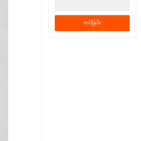
တင်ပြပါ။