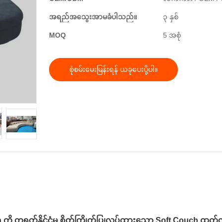
အရည်အသွေးအာမခံပါသည်။
၃ နှစ်
MOQ
5 အစုံ
စုံစမ်းမေးမြန်းရန် ယခုပေးပို့ပါ။
 ကို တရုတ်နိုင်ငံမှ စိတ်ကြိုက်ပြုလုပ်ထားသော Soft Couch ထုတ်