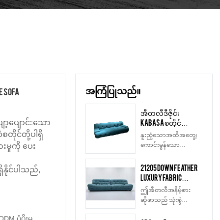
အကြံပြုသည်။
e Sofa
အီတလီဒီဇိုင်း
KABASA စတိုင်
ျော့ပျောင်းသော
အရည်အသွေးမြင့်
တိုင်တို့ပါရှိ
နူးညံ့သောအထိအတွေ့၊
အထည်အလိပ်
ကောင်းမွန်သော
မှုကို ပေး
ဟိုတယ် 3 ထိုင်ခုံ
antistatic စွမ်းဆောင်
Blogger ဆိုဖာ ဆိုဖာ
ရည်၊ တိမ်တိုက်ပေါ်တွင်
21205 Down Feather
နိုင်ပါသည်,
ဧည့်ခန်း ဆိုဖာများ
ထိုင်နေရသကဲ့သို့
Luxury Fabric
ပရိဘောဂအစုံ #2109
အထည်၏ပြင်းထန်သော
Furniture ဆိုဖာ
ဤအီတလီအနိမ့်စား
လေဝင်လေထွက်ကောင်း၊
ဧည့်ခန်း အီတာလျံ
ဆိုဖာသည် သုံးစွဲ
အရေပြားနှင့်လိုက်ဖက်
Minimalism Milano
သူ၏တောင်းဆိုချက်
သော၊ ပတ်ဝန်းကျင်နှင့်
Cloud Couch
 ပံ့ပိုးမှု
များ၊ ကျေနပ်နှစ်သိမ့်မှု