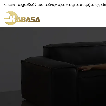
Kabasa - တရုတ်နိုင်ငံရှိ အကောင်းဆုံး ဆိုဖာစက်ရုံ၊ သားရေဆိုဖာ ၁၅ နှ