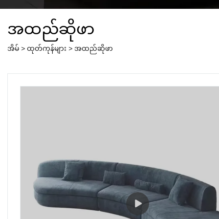
အထည်ဆိုဖာ
အိမ်
>
ထုတ်ကုန်များ
>
အထည်ဆိုဖာ