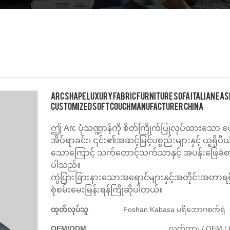
Arc Shape Luxury Fabric Furniture Sofa Italian Eas
Customized Soft Couch Manufacturer China
ဤ Arc ပုံသဏ္ဍာန်ကို စိတ်ကြိုက်ပြုလုပ်ထားသော ပ
အိပ်ရာခင်း၊ ၎င်း၏အဆင့်မြင့်ပစ္စည်းများနှင့် ယူရိုပီယံစ
သောကြောင့် သက်တောင့်သက်သာနှင့် အပန်းဖြေခံစား
ပါသည်။
ကွဲပြားခြားနားသောအရောင်များနှင့်အတိုင်းအတာရရှိ
စုံစမ်းမေးမြန်းရန်ကြိုဆိုပါတယ်။
ထုတ်လုပ်သူ
Foshan Kabasa ပရိဘောဂစက်ရုံ
OEM/ODM
လက်ကား / OEM / ODM