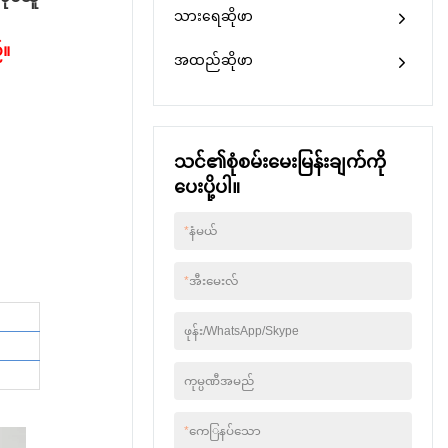
ဆက်သွယ်ပါ။
သားရေဆိုဖာ
်။
အထည်ဆိုဖာ
သင်၏စုံစမ်းမေးမြန်းချက်ကို
ပေးပို့ပါ။
*
နံမယ်
*
အီးမေးလ်
ဖုန်း/WhatsApp/Skype
ကုမ္ပဏီအမည်
*
ကေြနပ်သော