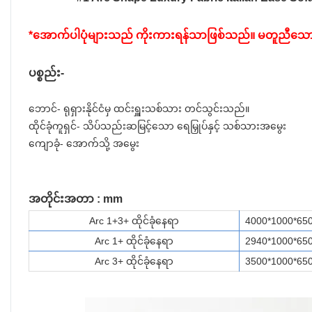
*အောက်ပါပုံများသည် ကိုးကားရန်သာဖြစ်သည်။ မတူညီသောအရေ
ပစ္စည်း-
ဘောင်- ရုရှားနိုင်ငံမှ ထင်းရှူးသစ်သား တင်သွင်းသည်။
ထိုင်ခုံကူရှင်- သိပ်သည်းဆမြင့်သော ရေမြှုပ်နှင့် သစ်သားအမွေး
ကျောခုံ- အောက်သို့ အမွေး
အတိုင်းအတာ : mm
Arc 1+3+ ထိုင်ခုံနေရာ
4000*1000*65
Arc 1+ ထိုင်ခုံနေရာ
2940*1000*65
Arc 3+ ထိုင်ခုံနေရာ
3500*1000*65