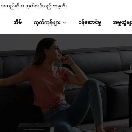
စ်၊ အထည်ဆိုဖာ ထုတ်လုပ်သည့် ကုမ္ပဏီ။
အိမ်
ဝန်ဆောင်မှု
အမှုတွဲမျ
ထုတ်ကုန်များ