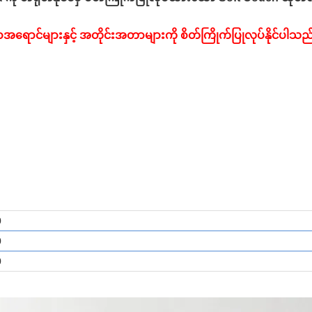
ာင်များနှင့် အတိုင်းအတာများကို စိတ်ကြိုက်ပြုလုပ်နိုင်ပါသည
0
0
0