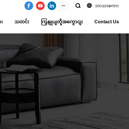
ဘာသာစကား
ား
သတင်း
ကြှနျုပျတို့အကွောငျး
Contact Us