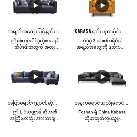
ပါသည်။
ပါသည်။ သင့်အတွက် OEM
ဟုလည်း ခေါ်တွင်သည်။
သို့မဟုတ် ODM ဝန်ဆောင်မှု။
ဧည့်သည်များကို ဖျော်ဖြေရန်
အရောင်အသွေး၊ ခံစားမှုနှင့်
သို့မဟုတ် သူငယ်ချင်းများနှင့်
တာရှည်ခံမှုတို့ကို ပေးစွမ်းနိုင်
မိသားစုများနှင့် အပန်းဖြေရန်
သော သဘာဝသားရေ၏
အထူးသင့်တော်ပြီး မည်သည့်
အရည်အသွေးမြင့် နည်းပညာဖြင့် အိပ်ခန်းအတွက် loveseat အပြာရောင် ထိုင်ခုံလေးများ ပြည့်နှက်နေပါသည်။
Kabasa နည်းပညာပိုင်းဆိုင်ရာအထည်သားရေ tan colour ဧည့်ခန်းအတွက် 3 ထိုင်ခုံဆိုဖာများ
ကွဲပြားခြားနားသော ရွေးချယ်
ဧည့်ခန်းတွင်မဆို လိုက်ဖက်
မှုများဖြင့် ရရှိနိုင်သည်။ နေရာ
သော စတိုင်ကျစေပါသည်။
ဤနှစ်ထပ်ထိုင်ခုံဆိုဖာသည်
ထိုင်ခုံ 3 လုံး၏ ပရီမီယံ
တိုင်းအတွက် သားရေကူရှင်
အိပ်ခန်းအတွက် အထူး
အရည်အသွေးကို နည်းပညာ
အပြည့်အစုံ သို့မဟုတ် ထိုင်ခုံ၊
သင့်လျော်ပါသည်။ အကြီးမား
သုံးထည်အထည်၊
လက်မောင်း၊ သားရေစစ်စစ်ကို
ဆုံးအားသာချက်မှာ သင်သည်
စမတ်ကျသောအသက်ရှူနိုင်
အသုံးပြုပါ။& နောက်ကျော
ဆိုဖာပေါ်တွင် အချိန်မရွေး
သောပစ္စည်းအသစ်တစ်ခုဖြင့်
ကူရှင်များနှင့် ပရီမီယံ faux
အနားယူနိုင်ပြီး စိတ်အပန်းဖြေ
အာရုံစိုက်ထားပြီး သာမန်
သားရေဖြင့် ပြုလုပ်ထားသည့်
သည့် အခိုက်အတန့်ကို ခံစား
အထည်များထက် ပိုမိုကြာရှည်
အခြားနေရာများသည် ပိုမိုစျေး
နိုင်ခြင်းဖြစ်သည်။ ဖုံးအုပ်ထား
ခံနိုင်ရည်ရှိကာ ထိန်းသိမ်းရ
သက်သာသည်။
သည့်ပစ္စည်းမှာ ရေစိုခံပြီး
လွယ်ကူသည်။ ဤဆိုဖာအစုံ
အစွန်းအထင်းများကို
သည် Foshan Kabasa စက်ရုံ
အပြာရောင် ဂန္တဝင် L ဆိုဖာ vegan သားရေ 4 seater set ပရိဘောဂ
အနက်ရောင် အညိုရောင် စွမ်းဆောင်ရည် ထည်ဝါသော ထိုင်ခုံကြီး 1+3+ထိုင်ခုံ ထောင့်နား ဆိုဖာ
ဆန့်ကျင်သည့် vegan သားရေ
မှထုတ်လုပ်သောစျေးနှုန်း
ဖြစ်သည်။ အပေါ်ယံ
ချိုသာသည်။
ဤ L ပုံသဏ္ဍာန် ဆိုဖာ၏
Foshan ရှိ China Kabasa
မျက်နှာပြင်ကို သန့်ရှင်းရေး
အကြီးမားဆုံး အားသာချက်
ဆိုဖာထုတ်လုပ်သူမှ
လုပ်ရတာ လွယ်ကူပါတယ်။
မှာ နေရာကို အပြည့်အဝ
1+3+chaise corner lounge
အသုံးပြုနိုင်ပြီး ထောင့်များရှိ
sofa ဖြင့် ကောင်းမွန်သော