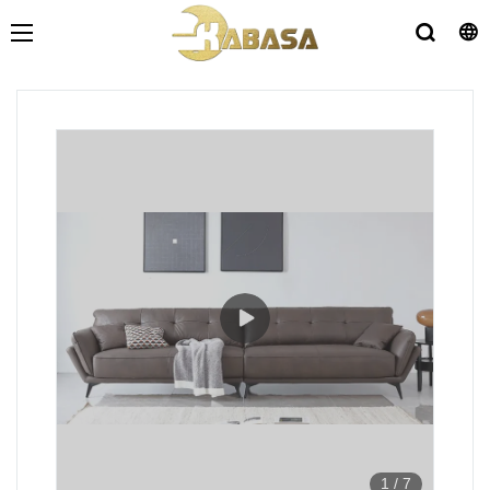
1
/
7