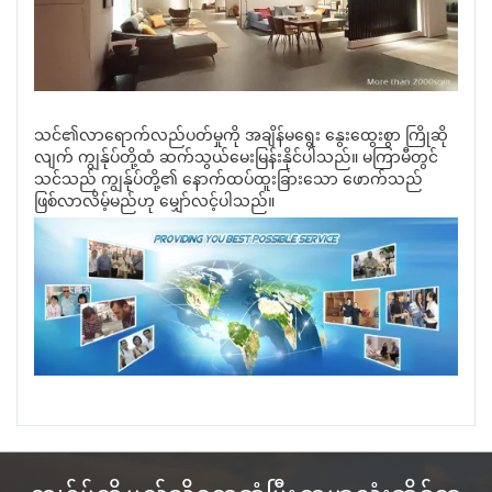
သင်၏လာရောက်လည်ပတ်မှုကို အချိန်မရွေး နွေးထွေးစွာ ကြိုဆို
လျက် ကျွန်ုပ်တို့ထံ ဆက်သွယ်မေးမြန်းနိုင်ပါသည်။ မကြာမီတွင်
သင်သည် ကျွန်ုပ်တို့၏ နောက်ထပ်ထူးခြားသော ဖောက်သည်
ဖြစ်လာလိမ့်မည်ဟု မျှော်လင့်ပါသည်။
ကျွန်ုပ်တို့ မည်သို့တွေ့ဆုံပြီး ကမ္ဘာလုံးဆိုင်ရာ