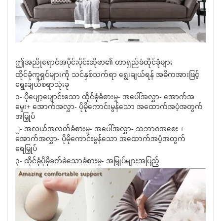
ဤအညိုရောင်အပိုင်းပိုင်းဆိုဖာ၏ တာရှည်ခံထိုင်ခုံများ
ထိုင်ခုံကူရှင်များကို သင်နှစ်သက်ရာ ရွေးချယ်ရန် အဓိကအားဖြင့်
ရွေးချယ်စရာသုံးခု
၁- ပိုပျော့ပျောင်းသော ထိုင်ခုံခံစားမှု- အပေါ်အလွှာ- အောက်အ
မွေး+ အောက်အလွှာ- ပိုမိုကောင်းမွန်သော အထောက်အပံ့အတွက်
အမြှုပ်
၂- အလယ်အလတ်ခံစားမှု- အပေါ်အလွှာ- သဘာဝအစေး +
အောက်အလွှာ- ပိုမိုကောင်းမွန်သော အထောက်အပံ့အတွက်
ရေမြှုပ်
၃- ထိုင်ခုံပိုမိုခက်ခဲသောခံစားမှု- အမြှုပ်များအပြည့်