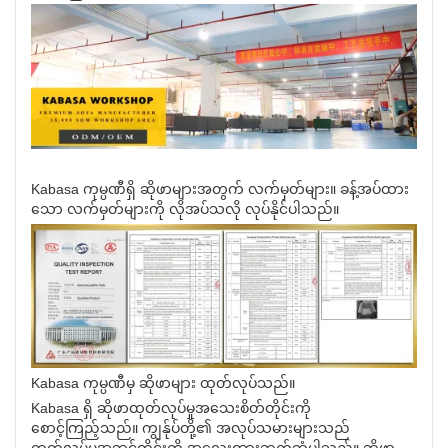
Kabasa ကုမ္ပဏီရှိ ဆိုဖာများအတွက် လက်မှတ်များ။ ခန့်အပ်ထား
သော လက်မှတ်များကို လိုအပ်သလို လုပ်နိုင်ပါသည်။
Kabasa ကုမ္ပဏီမှ ဆိုဖာများ ထုတ်လုပ်သည်။
Kabasa ရှိ ဆိုဖာထုတ်လုပ်မှုအသေးစိတ်တိုင်းကို
စောင့်ကြည့်သည်။ ကျွန်ုပ်တို့၏ အလုပ်သမားများသည်