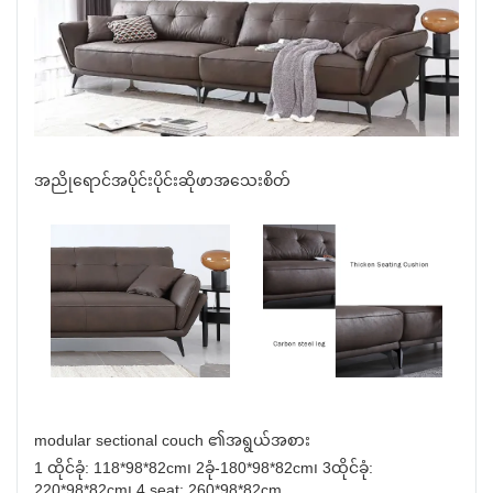
အညိုရောင်အပိုင်းပိုင်းဆိုဖာအသေးစိတ်
modular sectional couch ၏အရွယ်အစား
1 ထိုင်ခုံ: 118*98*82cm၊ 2ခုံ-180*98*82cm၊ 3ထိုင်ခုံ:
220*98*82cm၊ 4 seat: 260*98*82cm