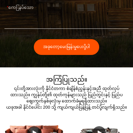
ကေြနပ်သော
အခုတော့မေးမြန်းမှုပေးပို့ပါ
အကြံပြုသည်။
၎င်းတို့အားလုံးကို နိုင်ငံတကာ စံချိန်စံညွှန်းနှင့်အညီ ထုတ်လုပ်
ထားသည်။ ကျွန်ုပ်တို့၏ ထုတ်ကုန်များသည် ပြည်တွင်းနှင့် ပြည်ပ
ဈေးကွက်နှစ်ခုလုံးမှ ထောက်ခံမှုရရှိထားသည်။
ယခုအခါ နိုင်ငံပေါင်း 200 သို့ ကျယ်ကျယ်ပြန့်ပြန့် တင်ပို့လျက်ရှိသည်။