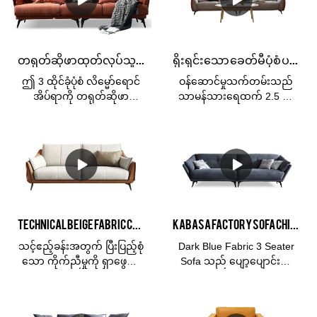
တရုတ်ဆိုဖာထုတ်လုပ်သူ Kabasa Orange 3 ထိုင်ခုံလိမ္မော်ရောင်အိပ်ရာခင်း ဧည့်ခန်းအတွက် လိမ္မော်ရောင် ဆိုဖာအစုံ
ရိုးရှင်းသော ခေတ်မီပုံစံ ပရိဘောဂ 3 ထိုင်ခုံ သားရေဧည့်ခန်း Hotel Soft Cloud Milan နှင့် ဧည့်ခန်းဆိုဖာ
ဤ 3 ထိုင်ခုံပုံစံ လိမ္မော်ရောင်
ဝန်ဆောင်မှုသက်တမ်းသည်
အိပ်ရာကို တရုတ်ဆိုဖာ
သာမန်သားရေထက် 2.5 ဆ
ထုတ်လုပ်သူ Kabasa ကုမ္ပဏီ
အာမခံ 3 နှစ်ဖြစ်သည်။ပစ္စည်း
က ပြုလုပ်သည်။ Flash
ဘောင်- ရုရှားနိုင်ငံမှတင်သွင်း
လိမ္မော်ရောင် ဆိုဖာအစုံသည်
သော Larch သစ်ဖြည့်ခြင်း-
ဧည့်ခန်းအတွက်
သိပ်သည်းဆမြင့်သော ရေမြှုပ်
ပြီးပြည့်စုံသည်။ ကွဲပြား
အဖြည့်ခံအထည်အရွယ်အစား
ခြားနားသောအရောင်များဖြင့်
ကျန် 3 ယောက်အတွက်
ရရှိနိုင်သည်၊ ဖုံးအုပ်ထားသော
စုစုပေါင်းဆိုဖာ-
ပစ္စည်းနှင့်အရွယ်အစားအများ
175*103*80ညာဘက်ရှိ လူ 3
Technical Beige Fabric Cloth Three Seater Custom Stylish Sofa စျေးပေါသော ဆိုဖာများ ရောင်းရန်ရှိသည်။
Kabasa Factory Sofa China မှပြုလုပ်သော နက်ပြာရောင်နည်းပညာသုံးအထည်လေးများ
အပြားကွဲပြားခြားနားသော
ဦးအတွက် စုစုပေါင်းဆိုဖာ-
နေရာများနှင့်ကိုက်ညီသည်။
175*103*80
သင့်ဧည့်ခန်းအတွက် ပြီးပြည့်စုံ
Dark Blue Fabric 3 Seater
Kabasa သည် စက်ရုံစျေးနှုန်း
သော ကိုက်ညီမှုကို ရှာဖွေပါ။
Sofa သည် ပျော့ပျောင်းပြီး
ဖြင့် ဖြန့်ဖြူးသူနှင့် တင်သွင်းသူ
ထိုင်ခုံ 1 ခုံ၊ L ပုံသဏ္ဍာန်၊ သုံး
သက်တောင့်သက်သာရှိသော
အတွက် OEM နှင့် OEM
ယောက်ထိုင်ဆိုဖာ သို့မဟုတ်
အထည်ဖြင့် ပြုလုပ်ထားပြီး
ဝန်ဆောင်မှုကို ဆောင်ရွက်ပေး
စိတ်ကြိုက်ဆိုဖာများ ရနိုင်
နည်းပညာပိုင်းဆိုင်ရာ အထည်