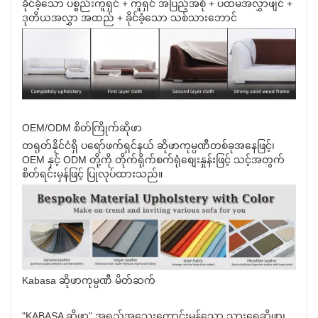
ခိုင်ခံ့သော ပစ္စည်းကူရှင် + ကူရှင် အပြည့်အစုံ + ပထမအလွှာဖျင် +
ဒုတိယအလွှာ အထည် + ခိုင်ခံ့သော သစ်သားဘောင်
OEM/ODM စိတ်ကြိုက်ဆိုဖာ
တရုတ်နိုင်ငံရှိ ပရော်ဖက်ရှင်နယ် ဆိုဖာကုမ္ပဏီတစ်ခုအနေဖြင့်၊
OEM နှင့် ODM တို့ကို တိုက်ရိုက်စက်ရုံစျေးနှုန်းဖြင့် သင့်အတွက်
စိတ်ရင်းမှန်ဖြင့် ပြုလုပ်ထားသည်။
Kabasa ဆိုဖာကုမ္ပဏီ မိတ်ဆက်
"KABASA ဆိုဖာ" အရည်အသွေးကောင်းမွန်သော သားရေဆိုဖာ၊