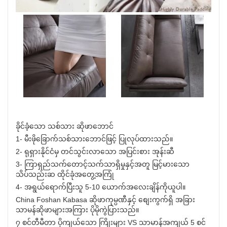
ခိုင်ခံ့သော သစ်သား ဆိုဖာဘောင်
1- မီးဖိုခြောက်သစ်သားဘောင်ဖြင့် ပြုလုပ်ထားသည်။
2- ရုရှားနိုင်ငံမှ တင်သွင်းလာသော အပြင်းစား အုန်းဆီ
3- ကြာရှည်သက်တောင့်သက်သာရှိမှုနှင့်အတူ မြင့်မားသော
သိပ်သည်းဆ ထိုင်ခုံအတွေ့အကြုံ
4- အရွယ်ရောက်ပြီးသူ 5-10 ယောက်အလေးချိန်ကိုယူပါ။
China Foshan Kabasa ဆိုဖာကုမ္ပဏီနှင့် စျေးကွက်ရှိ အခြား
သာမန်ဆိုဖာများအကြား ပိုမိုကွဲပြားသည်။
၇ စင်တီမီတာ ပိုကျယ်သော ကြိုးများ VS သာမာန်အကျယ် 5 စင်