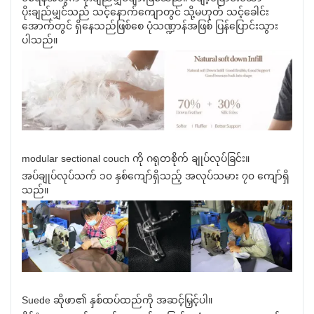
ပိုးချည်မျှင်သည် သင့်နောက်ကျောတွင် သို့မဟုတ် သင့်ခေါင်း
အောက်တွင် ရှိနေသည်ဖြစ်စေ ပုံသဏ္ဍာန်အဖြစ် ပြန်ပြောင်းသွား
ပါသည်။
modular sectional couch ကို ဂရုတစိုက် ချုပ်လုပ်ခြင်း။
အပ်ချုပ်လုပ်သက် ၁၀ နှစ်ကျော်ရှိသည့် အလုပ်သမား ၇၀ ကျော်ရှိ
သည်။
Suede ဆိုဖာ၏ နှစ်ထပ်ထည်ကို အဆင့်မြှင့်ပါ။