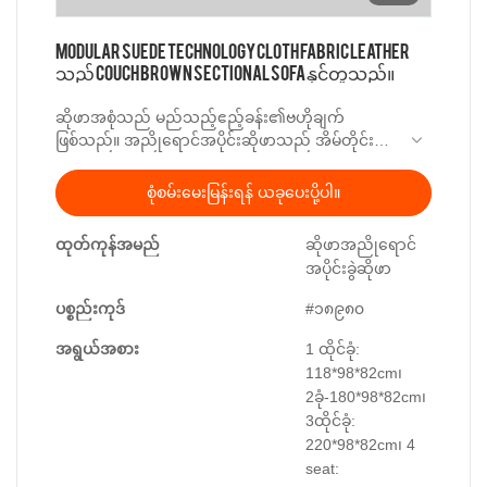
Modular Suede Technology Cloth Fabric Leather
သည် Couch Brown Sectional Sofa နှင့်တူသည်။
ဆိုဖာအစုံသည် မည်သည့်ဧည့်ခန်း၏ဗဟိုချက်
ဖြစ်သည်။ အညိုရောင်အပိုင်းဆိုဖာသည် အိမ်တိုင်း၏
လှပသော အပြင်အဆင်ဖြစ်သည်။ Modular Modular
sectional suede couch သည် နည်းပညာ အထည်
စုံစမ်းမေးမြန်းရန် ယခုပေးပို့ပါ။
ထည် သားရေဖြင့် ဖုံးအုပ်ထားသည်။
ထုတ်ကုန်အမည်
ဆိုဖာအညိုရောင်
အပိုင်းခွဲဆိုဖာ
ပစ္စည်းကုဒ်
#၁၈၉၈၀
အရွယ်အစား
1 ထိုင်ခုံ:
118*98*82cm၊
2ခုံ-180*98*82cm၊
3ထိုင်ခုံ:
220*98*82cm၊ 4
seat: