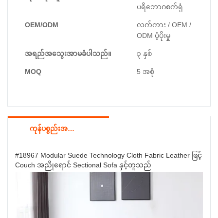
ပရိဘောဂစက်ရုံ
OEM/ODM
လက်ကား / OEM /
ODM ပံ့ပိုးမှု
အရည်အသွေးအာမခံပါသည်။
၃ နှစ်
MOQ
5 အစုံ
ကုန်ပစ္စည်းအသေးစိတ်
#18967 Modular Suede Technology Cloth Fabric Leather ဖြင့်
Couch အညိုရောင် Sectional Sofa နှင့်တူသည်