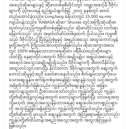
အထည်ဆိုဖာများနှင့် ဆိုဖာတစ်ခုစီတိုင်းတွင် ကမ္ဘာ့အဆင့်မီ ဒီဇိုင်း
များကို ပံ့ပိုးပေးရန် ရည်ရွယ်ချက်ဖြင့် ၂၀၀၇ ခုနှစ်တွင် စတင်
တည်ထောင်ခဲ့သည်။ LongJiang ဧရိယာတွင် 15,000 sq.mts
ကျယ်ဝန်းသည်။ "KABASA ဆိုဖာ" Shunde တွင်အကြီးဆုံးဆိုဖာ
ထုတ်လုပ်သည့်ကုမ္ပဏီတစ်ခုဖြစ်သည်။ 'ဆိုဖာတိုင်းသည် လက်ရာ
မြောက်သည်' သည် အမှတ်တံဆိပ်တစ်ခုထက် ပိုပါသည်။ ကုမ္ပဏီ
သည် ဒီဇိုင်းပိုင်း၌ ပြီးပြည့်စုံမှုနှင့် အရည်အသွေး အထူးကောင်းမွန်
မှုတို့အတွက် ကြိုးပမ်းအားထုတ်မှုဖြစ်သည်။ ဆိုဖာအကွာအဝေး
တွင် 100% စစ်မှန်သောသားရေဆိုဖာ၊ ပရီမီယံထည်ဆိုဖာများ
ပါ၀င်ပြီး နေရာတိုင်းအတွက် ဒီဇိုင်းအမျိုးမျိုး၊ အရွယ်အစားနှင့်
အရောင်အသွေးအမျိုးမျိုးရှိသည်။ ဒီဇိုင်းများကို အီတလီနိုင်ငံမှ
အထူးတင်သွင်းထားပြီး နိုင်ငံတကာ ဒီဇိုင်းများအတွက် စျေးကွက်
တောင်းဆိုမှုနှင့်အညီ ခေတ်စားနေပါသည်။ စိတ်ချမ်းသာမှုကိုပေး
သောစျေးနှုန်း။ စက်ရုံတစ်ခုအနေဖြင့်၊ စျေးနှုန်းသည် သင့်အတွက်
အမြဲတိုက်ရိုက်ဖြစ်သည်။ ကျွန်ုပ်တို့၏စျေးနှုန်းသည် အခြား
ရောင်းချသူထက် ဦးစားပေးသော်လည်း၊ ကျွန်ုပ်တို့သည် ကျွန်ုပ်
တို့၏ဆိုဖာပြုလုပ်ရန်အတွက် ထောင့်များကိုဖြတ်ပြီး သားရေအတု
သို့မဟုတ် အရည်အသွေးနိမ့်သားရေနှင့် စျေးပေါသောပစ္စည်းများ
ကို အသုံးပြုခြင်းမရှိကြောင်း ကျွန်ုပ်တို့ကတိပြုပါသည်။ ကျွန်ုပ်
တို့၏ဆိုဖာကို မှာယူပါ၊ စျေးနှုန်းအတွက် အံ့သြစရာမရှိသော်လည်း
ကျွန်ုပ်တို့၏ထိပ်တန်းအရည်အသွေးအတွက် အထူးအံ့သြဖွယ်
ဖြစ်သည်။