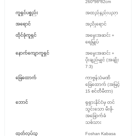
260*98*82cm
ကူရှင်ပစ္စည်း
အထည်နည်းပညာ
အရောင်
အညိုရောင်
ထိုင်ခုံကူရှင်
အမွေးအဆင်း +
ရေမြှုပ်
နောက်ကျောကူရှင်
အမွေးအဆင်း +
ပိုးချည်မျှင် (အချိုး
7:3)
ခြေထောက်
ကာဗွန်သံမဏိ
ခြေထောက် (အမြင့်
15 စင်တီမီတာ)
ဘောင်
ရုရှားနိုင်ငံမှ တင်
သွင်းသော မီးဖို-
အခြောက်ခံ
သစ်သား
ထုတ်လုပ်သူ
Foshan Kabasa