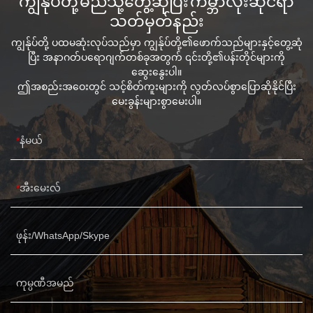
သတ်မှတ်နည်း
ကျွန်ုပ်တို့ ပထမဆုံးလုပ်သည်မှာ ကျွန်ုပ်တို့၏ဖောက်သည်များနှင့်တွေ့ဆုံ
ပြီး အနာဂတ်ပရောဂျက်တစ်ခုအတွက် ၎င်းတို့၏ပန်းတိုင်များကို
ဆွေးနွေးပါ။
ဤအစည်းအဝေးတွင် သင့်စိတ်ကူးများကို လွတ်လပ်စွာပြောဆိုနိုင်ပြီး
မေးခွန်းများစွာမေးပါ။
နံမယ်
အီးမေးလ်
ဖုန်း/WhatsApp/Skype
ကုမ္ပဏီအမည်