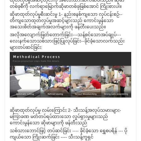
ထုတ်လုပ်မှုအဆင့်တိုင်းကို အလေးထားဆက်ဆံပါသည်။ ဆိုဖာ
တစ်ခုစီကို လက်ရာမြောက်ဆိုဖာတစ်ခုဖြစ်အောင် ကြိုးစားပါ။
ဆိုဖာထုတ်လုပ်မှုစီးဆင်းမှု 1- နည်းစနစ်ကျသော လုပ်ငန်းစဉ်--
တိကျသောထုတ်လုပ်မှုအဆင့်များသည် ကောင်းမွန်သော
အသေးစိတ်အချက်အလက်များကို ဖန်တီးပေးသည်။
အလိုအလျောက်ဖြတ်တောက်ခြင်း---သန့်စင်သောအပ်ချုပ်---
လေးနက်သောသစ်သားဖြင့်ပြုလုပ်ခြင်း--ခိုင်ခံ့သောလက်သည်း
များတပ်ဆင်ခြင်း
ဆိုဖာထုတ်လုပ်မှု လမ်းကြောင်း 2- သီးသန့်အလုပ်သမားများ-
မကြာခဏ မတ်တပ်ရပ်ထားသော လှုပ်ရှားမှုများသည်
ကောင်းမွန်သော ဆိုဖာများကို ဖန်တီးသည်
သစ်သားဘောင်ဖြင့် တပ်ဆင်ခြင်း ---- ခိုင်ခံ့သော ရွှေစပရိန် --- ပို
ကျယ်သော ကြိုးဆက်ခြင်း ---- သီးသန့်ကူရှင်