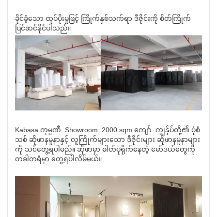
ခိုင်ခံ့သော ထုပ်ပိုးမှုဖြင့် ကြိုက်နှစ်သက်ရာ ဒီဇိုင်းကို စိတ်ကြိုက်
ပြင်ဆင်နိုင်ပါသည်။
Kabasa ကုမ္ပဏီ Showroom, 2000 sqm ကျော်. ကျွန်ုပ်တို့၏ ပုံစံ
သစ် ဆိုဖာနမူနာနှင့် လူကြိုက်များသော ဒီဇိုင်းများ ဆိုဖာနမူနာများ
ကို သင်တွေ့ရပါမည်။ ဆိုဖာမှာ ဓါတ်ပုံရိုက်နေတဲ့ မော်ဒယ်တွေကို
တခါတရံမှာ တွေ့ရပါလိမ့်မယ်။