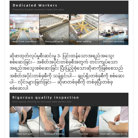
ဆိုဖာထုတ်လုပ်မှုစီးဆင်းမှု 3- ပြင်းထန်သောအရည်အသွေး
စစ်ဆေးခြင်း-- အစိတ်အပိုင်းတစ်ခုစီအတွက် တင်းကျပ်သော
အရည်အသွေးစစ်ဆေးခြင်း ပြီးပြည့်စုံသောဆိုဖာကိုဖြစ်စေသည်
အစိတ်အပိုင်းတစ်ခုစီကို သန့်ရှင်းပါ--- ချုပ်ရိုးတစ်ခုစီကို စစ်ဆေး
ပါ-- လိုင်းများဖြတ်ခြင်း--- ဆိုဖာတစ်ခုစီကို တစ်ခုပြီးတစ်ခု
စစ်ဆေးပါ