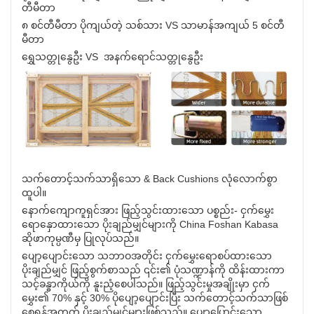
တီမီတာ
၈ စင်တီမီတာ ပိုကျယ်တဲ့ သစ်သား VS သာမာန်အကျယ် 5 စင်တီ
မီတာ
ရွှေသတ္တုနွေဦး VS အနက်ရောင်သတ္တုနွေဦး
သက်တောင့်သက်သာရှိသော & Back Cushions လုံလောက်စွာ
ထူပါ။
နောက်ကျောကူရှင်အား ဖြည့်သွင်းထားသော ပစ္စည်း- ငှက်မွှေး
ရောနှောထားသော ပိုးချည်မျှင်များကို China Foshan Kabasa
ဆိုဖာကုမ္ပဏီမှ ပြုလုပ်သည်။
ပျော့ပျောင်းသော သဘာဝအတိုင်း ငှက်မွှေးရောစပ်ထားသော
ပိုးချည်မျှင် ဖြည့်စွက်စာသည် ၎င်း၏ ပုံသဏ္ဍာန်ကို ထိန်းထားကာ
သင့်ခန္ဓာကိုယ်ကို နူးညံ့စေပါသည်။ ဖြည့်သွင်းမှုအချိုးမှာ ငှက်
မွှေး၏ 70% နှင့် 30% ပိုပျော့ပျောင်းပြီး သက်တောင့်သက်သာဖြစ်
စေရန်အတွက် ပိုးချည်မျှင်များဖြစ်သည်။ ပျော့ပြောင်းသော