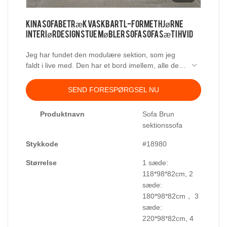
Kina sofabetræk vaskbart L-formet hjørne
interiørdesign stue møbler sofa sofa sæt i hvid
Jeg har fundet den modulære sektion, som jeg
faldt i live med. Den har et bord imellem, alle dele
kan udskiftes, sæderne er med fjer, lækkert og
blødt hørstof - fantastisk!
SEND FORESPØRGSEL NU
Produktnavn
Sofa Brun
sektionssofa
Stykkode
#18980
Størrelse
1 sæde:
118*98*82cm, 2
sæde:
180*98*82cm， 3
sæde:
220*98*82cm, 4