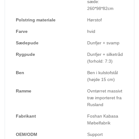
sæde:
260*98*82cm
Polstring materiale
Hørstof
Farve
hvid
Sædepude
Dunfjer + svamp
Rygpude
Dunfjer + silketråd
(forhold: 7:3)
Ben
Ben i kulstofstål
(højde 15 cm)
Ramme
Ovntørret massivt
træ importeret fra
Rusland
Fabrikant
Foshan Kabasa
Møbelfabrik
OEM/ODM
Support