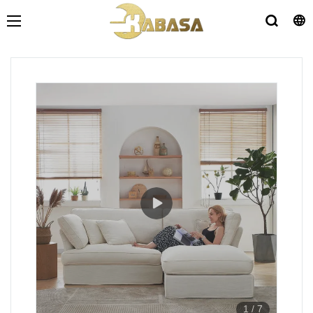
1
/
7