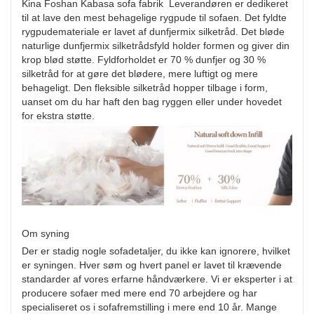
Kina Foshan Kabasa sofa fabrik Leverandøren er dedikeret
til at lave den mest behagelige rygpude til sofaen. Det fyldte
rygpudemateriale er lavet af dunfjermix silketråd. Det bløde
naturlige dunfjermix silketrådsfyld holder formen og giver din
krop blød støtte. Fyldforholdet er 70 % dunfjer og 30 %
silketråd for at gøre det blødere, mere luftigt og mere
behageligt. Den fleksible silketråd hopper tilbage i form,
uanset om du har haft den bag ryggen eller under hovedet
for ekstra støtte.
Om syning
Der er stadig nogle sofadetaljer, du ikke kan ignorere, hvilket
er syningen. Hver søm og hvert panel er lavet til krævende
standarder af vores erfarne håndværkere. Vi er eksperter i at
producere sofaer med mere end 70 arbejdere og har
specialiseret os i sofafremstilling i mere end 10 år. Mange