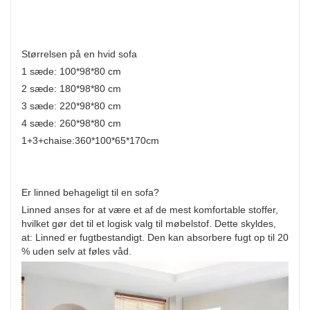
Størrelsen på en hvid sofa
1 sæde: 100*98*80 cm
2 sæde: 180*98*80 cm
3 sæde: 220*98*80 cm
4 sæde: 260*98*80 cm
1+3+chaise:360*100*65*170cm
Er linned behageligt til en sofa?
Linned anses for at være et af de mest komfortable stoffer,
hvilket gør det til et logisk valg til møbelstof. Dette skyldes,
at: Linned er fugtbestandigt. Den kan absorbere fugt op til 20
% uden selv at føles våd.