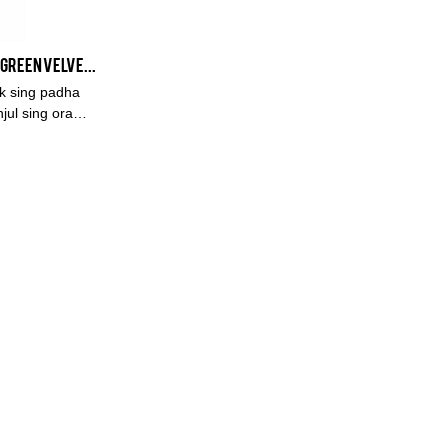
Kualitas Customized Customized Green Velvet fabric 2 seater sofa sofa produsen Saka China
k sing padha
jul sing ora
 kinerja,
utasi apik ing
duk kepungkur,
t bisa
mpeyan.Kursi
esuaikan
dha ing pasar,
 ing babagan
a-liyane, lan
basa ngringkes
erus-terusan
 sofa kain
sesuaikan
tomized Green
rodusen Saka