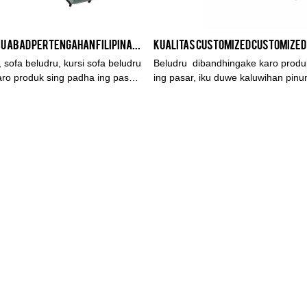
Sofa kain beludru abad pertengahan Filipina, sofa sofa beludru Chesterfield Produsen | Kabasa
 sofa beludru, kursi sofa beludru
Beludru dibandhingake karo produ
ro produk sing padha ing pasar,
ing pasar, iku duwe kaluwihan pinun
 luar biasa sing ora bisa
bisa dibandhingke ing syarat-syarat
 babagan kinerja, kualitas,
kualitas, katon, etc., lan seneng rep
ya-liyane, lan duwe reputasi apik
pasar.Kabasa ngringkes cacat pro
 ngringkes cacat sing kepungkur
lan terus nambah. Spesifikasi Velve
 nambah. Spesifikasi sofa kain
disesuaikan miturut kabutuhan sa
dru, kursi sofa beludru bisa
sofa 2 seater kain Beludru sing dis
rut kabutuhan sampeyan.
dibandhingake karo produk sing pa
nduweni kaluwihan sing luar biasa
kinerja, kualitas, penampilan, lan liy
nduwe reputasi apik ing pasar. Ka
cacat produk sing kepungkur, lan t
nambah dheweke. Spesifikasi Kursi
Velvet Customized 2 seater bisa di
sesuai kebutuhan.Customized Cus
Velvet fabric 2 seater sofa sofa p