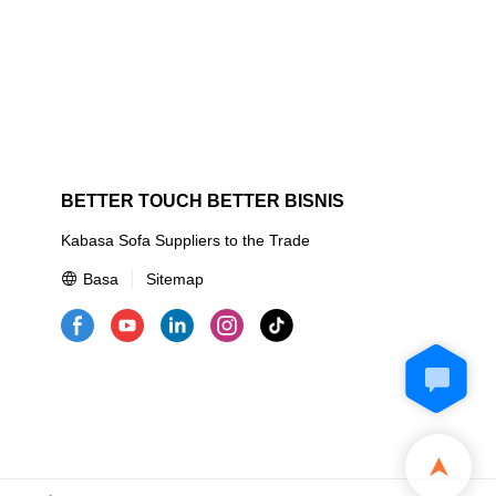
o produk sing
 pinunjul sing
inerja,
e, lan nduweni
 saka
t fabric 2
ina | Kabasa
n sampeyan.
BETTER TOUCH BETTER BISNIS
Kabasa Sofa Suppliers to the Trade
Basa
Sitemap