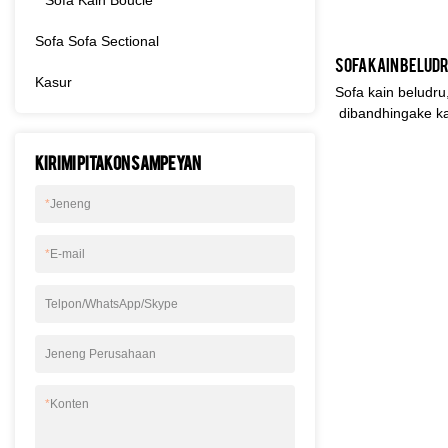
Sofa Kain Bouclé
Sofa Sofa Sectional
Kasur
Sofa kain beludru,
dibandhingake ka
nduweni kaluwihan
ditandhingake ing
Kirimi pitakon sampeyan
penampilan, lan li
ing pasar. Kabasa
*
Jeneng
produk, lan terus
beludru, sofa belu
*
E-mail
disesuaikan mitu
Telpon/WhatsApp/Skype
Jeneng Perusahaan
*
Konten