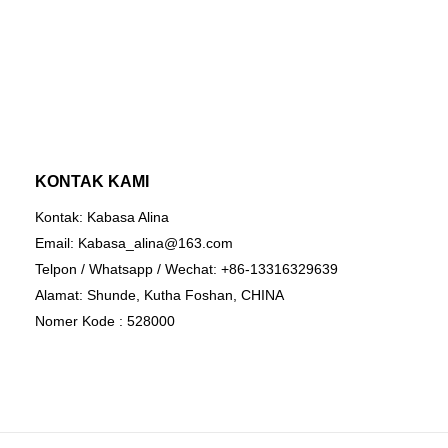
China | Kabasa dibandhingake kar
padha ing pasar, nduweni kaluwihan
ora ana tandhingane ing babagan k
kualitas, penampilan, lan liya-liyan
reputasi apik ing pasar. Spesifikasi
Customized Customized Green Velve
seater sofa sofa produsen Saka Ch
bisa disesuaikan miturut kabutuha
KONTAK KAMI
Kontak: Kabasa Alina
Email:
Kabasa_alina@163.com
Telpon / Whatsapp / Wechat: +86-13316329639
Alamat: Shunde, Kutha Foshan, CHINA
Nomer Kode : 528000