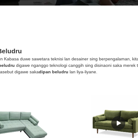
Beludru
n Kabasa duwe sawetara teknisi lan desainer sing berpengalaman, kita
beludru
digawe nganggo teknologi canggih sing disinaoni saka merek t
kasebut digawe saka
dipan beludru
lan liya-liyane.