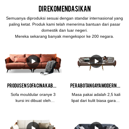
Direkomendasikan
Semuanya diproduksi sesuai dengan standar internasional yang
paling ketat. Produk kami telah menerima bantuan dari pasar
domestik dan luar negeri.
Mereka sekarang banyak mengekspor ke 200 negara.
Produsen Sofa Cina Kabasa Orange 3 kursi sofa oranye set sofa oranye modular untuk ruang tamu
Perabotan Gaya Modern Sederhana 3 Kursi Kulit Ruang Tamu Hotel Soft Cloud Milan dan Sofa Ruang Tamu
Sofa mouldular oranye 3
Masa pakai adalah 2,5 kali
kursi ini dibuat oleh
lipat dari kulit biasa garansi
produsen sofa China,
3 tahunBahanBingkai: kayu
perusahaan Kabasa. Sofa
Larch diimpor dari
set flash orange sangat
RusiaMengisi: spons
cocok untuk ruang tamu.
kepadatan tinggi