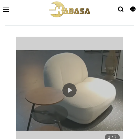
1
/
7