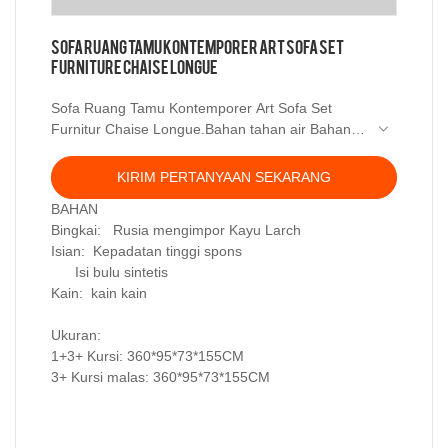
Sofa Ruang Tamu Kontemporer Art Sofa Set
Furniture Chaise Longue
Sofa Ruang Tamu Kontemporer Art Sofa Set
Furnitur Chaise Longue.Bahan tahan air Bahan
Anti Noda， Anjing& Cat proof， Tahan 2,5 kali
lebih lama dari kulit biasa，Garansi 3 tahun
KIRIM PERTANYAAN SEKARANG
BAHAN
Bingkai: Rusia mengimpor Kayu Larch
Isian: Kepadatan tinggi spons
Isi bulu sintetis
Kain: kain kain
Ukuran:
1+3+ Kursi: 360*95*73*155CM
3+ Kursi malas: 360*95*73*155CM