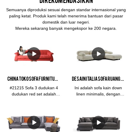
Semuanya diproduksi sesuai dengan standar internasional yang
paling ketat. Produk kami telah menerima bantuan dari pasar
domestik dan luar negeri.
Mereka sekarang banyak mengekspor ke 200 negara.
CHINA toko sofa furniture grosir Merah Sofa Ruang Tamu, 3 Kursi 4 Kursi Sofa Set Furniture
Desain Italia Sofa Ruang Tamu Kain Linen Sofa Sudut - KABASA
#21215 Sofa 3 dudukan 4
Ini adalah sofa kain down
dudukan red set adalah
linen minimalis, dengan
sofa down jacket minimalis
tekstur yang fleksibel,
dengan tekstur fleksibel,
nyaman, bernapas, sehat,
nyaman, bernapas, sehat,
ramah lingkungan, tahan
ramah lingkungan, tahan
aus, dan tahan kotoran.
aus, dan anti-fouling. Di
KABASA kami selalu