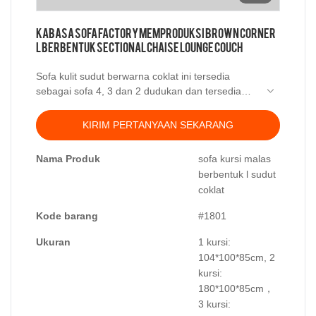
Kabasa Sofa Factory Memproduksi Brown Corner
L Berbentuk Sectional Chaise Lounge Couch
Sofa kulit sudut berwarna coklat ini tersedia
sebagai sofa 4, 3 dan 2 dudukan dan tersedia
bangku kaki yang serasi. Foto yang Anda lihat
adalah sofa sectional chaise lounge berbentuk l
KIRIM PERTANYAAN SEKARANG
yang terbuat dari kulit teknologi terlihat seperti
memberikan sentuhan kulit tetapi dengan hanya
Nama Produk
sofa kursi malas
setengah harga dari kulit asli.
berbentuk l sudut
coklat
Kode barang
#1801
Ukuran
1 kursi:
104*100*85cm, 2
kursi:
180*100*85cm，
3 kursi: