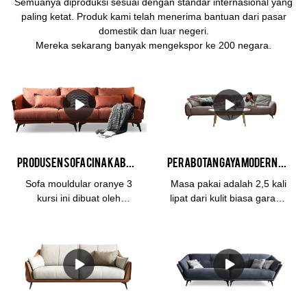
Semuanya diproduksi sesuai dengan standar internasional yang
paling ketat. Produk kami telah menerima bantuan dari pasar
domestik dan luar negeri.
Mereka sekarang banyak mengekspor ke 200 negara.
Produsen Sofa Cina Kabasa Orange 3 kursi sofa oranye set sofa oranye modular untuk ruang tamu
Perabotan Gaya Modern Sederhana 3 Kursi Kulit Ruang Tamu Hotel Soft Cloud Milan dan Sofa Ruang Tamu
Sofa mouldular oranye 3
Masa pakai adalah 2,5 kali
kursi ini dibuat oleh
lipat dari kulit biasa garansi
produsen sofa China,
3 tahunBahanBingkai: kayu
perusahaan Kabasa. Sofa
Larch diimpor dari
set flash orange sangat
RusiaMengisi: spons
cocok untuk ruang tamu.
kepadatan tinggi
Tersedia dalam berbagai
pengisiKain:
warna, bahan penutup dan
KainUkuran:Sofa
beberapa ukuran sesuai
keseluruhan untuk kiri 3