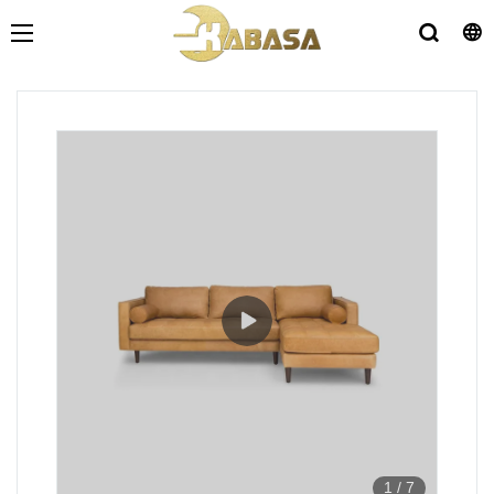
1
/
7