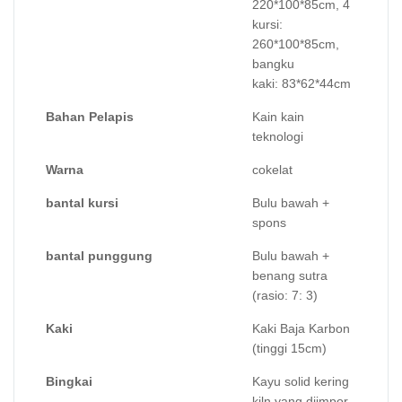
220*100*85cm, 4
kursi:
260*100*85cm,
bangku
kaki: 83*62*44cm
Bahan Pelapis
Kain kain
teknologi
Warna
cokelat
bantal kursi
Bulu bawah +
spons
bantal punggung
Bulu bawah +
benang sutra
(rasio: 7: 3)
Kaki
Kaki Baja Karbon
(tinggi 15cm)
Bingkai
Kayu solid kering
kiln yang diimpor