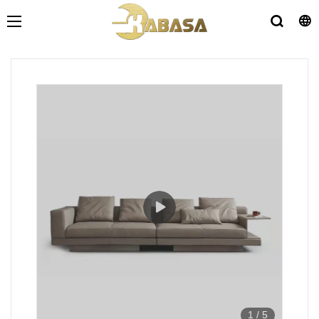
1
/
5