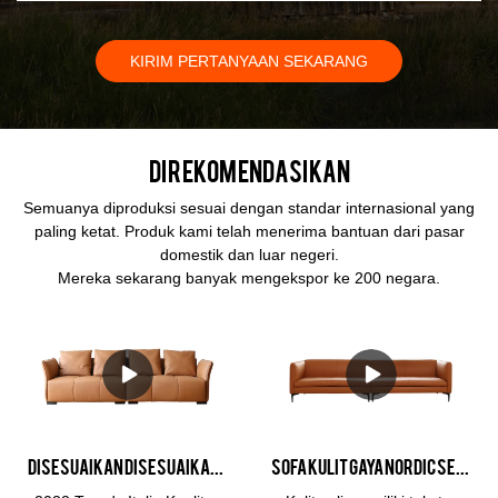
KIRIM PERTANYAAN SEKARANG
Direkomendasikan
Semuanya diproduksi sesuai dengan standar internasional yang
paling ketat. Produk kami telah menerima bantuan dari pasar
domestik dan luar negeri.
Mereka sekarang banyak mengekspor ke 200 negara.
Disesuaikan Disesuaikan 2022 Trendy Italia Sofa Kulit Berkualitas Tinggi Sofa Ruang Tamu Produsen sofa modular
Sofa Kulit Gaya Nordic Sederhana 1+2+3 Sofa Kombinasi Furnitur Sofa Set