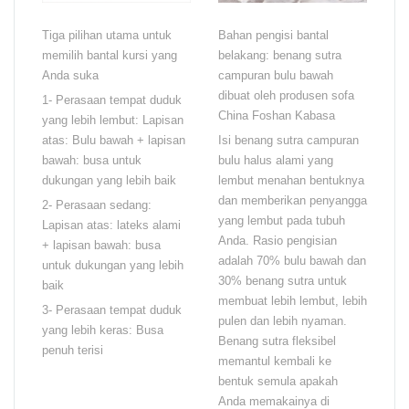
Tiga pilihan utama untuk
Bahan pengisi bantal
memilih bantal kursi yang
belakang: benang sutra
Anda suka
campuran bulu bawah
dibuat oleh produsen sofa
1- Perasaan tempat duduk
China Foshan Kabasa
yang lebih lembut: Lapisan
atas: Bulu bawah + lapisan
Isi benang sutra campuran
bawah: busa untuk
bulu halus alami yang
dukungan yang lebih baik
lembut menahan bentuknya
dan memberikan penyangga
2- Perasaan sedang:
yang lembut pada tubuh
Lapisan atas: lateks alami
Anda. Rasio pengisian
+ lapisan bawah: busa
adalah 70% bulu bawah dan
untuk dukungan yang lebih
30% benang sutra untuk
baik
membuat lebih lembut, lebih
3- Perasaan tempat duduk
pulen dan lebih nyaman.
yang lebih keras: Busa
Benang sutra fleksibel
penuh terisi
memantul kembali ke
bentuk semula apakah
Anda memakainya di