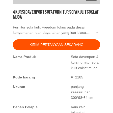
4 Kursi Davenport Sofa Furnitur Sofa Kulit Coklat
Muda
Furnitur sofa kulit Freedom fokus pada desain,
kenyamanan, dan daya tahan yang luar biasa.
Sofa davenport 4 kursi berwarna coklat muda
dibuat oleh perusahaan furnitur sofa Foshan
KIRIM PERTANYAAN SEKARANG
Kabasa. Jika Anda adalah importir atau distributor
untuk mencari pemasok yang baik di cina,
Nama Produk
Sofa davenport 4
hubungi kami segera.
kursi furnitur sofa
kulit coklat muda
Kode barang
#T2185
Ukuran
panjang
keseluruhan:
300*98*64 cm
Bahan Pelapis
Kain kain
teknologi