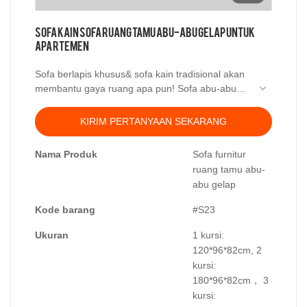
Sofa Kain Sofa Ruang Tamu Abu-abu Gelap untuk
Apartemen
Sofa berlapis khusus& sofa kain tradisional akan
membantu gaya ruang apa pun! Sofa abu-abu
gelap terbuat dari linen tradisional. Tersedia
dalam berbagai warna, bahan penutup dan
KIRIM PERTANYAAN SEKARANG
beberapa ukuran sesuai dengan ruang yang
berbeda. Kabasa menyediakan layanan OEM dan
Nama Produk
Sofa furnitur
OEM untuk distributor dan importir dengan harga
ruang tamu abu-
pabrik.
abu gelap
Kode barang
#S23
Ukuran
1 kursi:
120*96*82cm, 2
kursi:
180*96*82cm， 3
kursi: