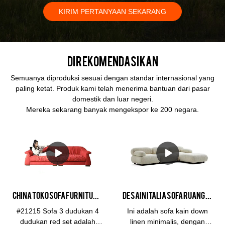
KIRIM PERTANYAAN SEKARANG
Direkomendasikan
Semuanya diproduksi sesuai dengan standar internasional yang
paling ketat. Produk kami telah menerima bantuan dari pasar
domestik dan luar negeri.
Mereka sekarang banyak mengekspor ke 200 negara.
CHINA toko sofa furniture grosir Merah Sofa Ruang Tamu, 3 Kursi 4 Kursi Sofa Set Furniture
Desain Italia Sofa Ruang Tamu Kain Linen Sofa Sudut - KABASA
#21215 Sofa 3 dudukan 4
Ini adalah sofa kain down
dudukan red set adalah
linen minimalis, dengan