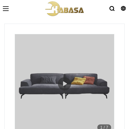
1
/
7