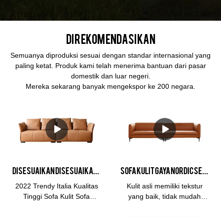
Direkomendasikan
Semuanya diproduksi sesuai dengan standar internasional yang
paling ketat. Produk kami telah menerima bantuan dari pasar
domestik dan luar negeri.
Mereka sekarang banyak mengekspor ke 200 negara.
Disesuaikan Disesuaikan 2022 Trendy Italia Sofa Kulit Berkualitas Tinggi Sofa Ruang Tamu Produsen sofa modular
Sofa Kulit Gaya Nordic Sederhana 1+2+3 Sofa Kombinasi Furnitur Sofa Set
2022 Trendy Italia Kualitas
Kulit asli memiliki tekstur
Tinggi Sofa Kulit Sofa
yang baik, tidak mudah
Ruang Tamu Kombinasi Set
pudar, tahan aus dan tahan
Sofa dibandingkan dengan
tarik, memiliki masa pakai