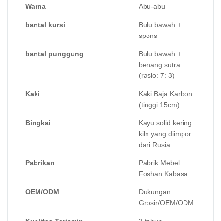
Warna
Abu-abu
bantal kursi
Bulu bawah +
spons
bantal punggung
Bulu bawah +
benang sutra
(rasio: 7: 3)
Kaki
Kaki Baja Karbon
(tinggi 15cm)
Bingkai
Kayu solid kering
kiln yang diimpor
dari Rusia
Pabrikan
Pabrik Mebel
Foshan Kabasa
OEM/ODM
Dukungan
Grosir/OEM/ODM