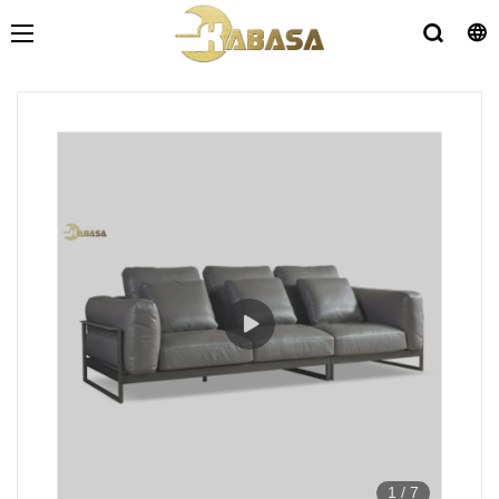
1
/
7