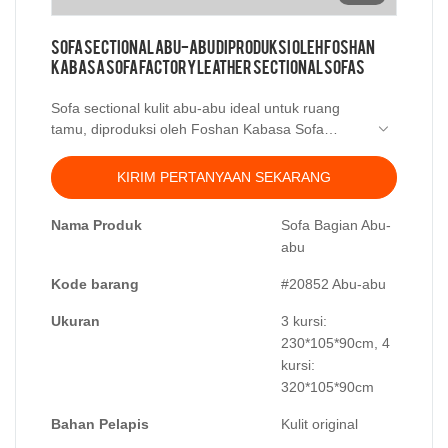
Sofa Sectional Abu-abu Diproduksi Oleh Foshan
Kabasa Sofa Factory Leather Sectional Sofas
Sofa sectional kulit abu-abu ideal untuk ruang
tamu, diproduksi oleh Foshan Kabasa Sofa
Factory. Sofa abu-abu bisa selalu memberikan
tampilan yang bagus untuk jangka panjang di
KIRIM PERTANYAAN SEKARANG
rumah. Kulit ini adalah kulit asli, cantik dan tahan
pakai, menjadikannya pilihan yang sempurna
Nama Produk
Sofa Bagian Abu-
untuk pelapis sofa.
abu
Kode barang
#20852 Abu-abu
Ukuran
3 kursi:
230*105*90cm, 4
kursi:
320*105*90cm
Bahan Pelapis
Kulit original