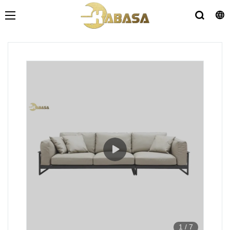
1
/
7