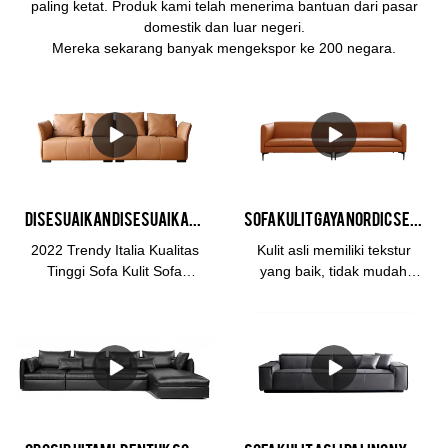
paling ketat. Produk kami telah menerima bantuan dari pasar
domestik dan luar negeri.
Mereka sekarang banyak mengekspor ke 200 negara.
Disesuaikan Disesuaikan 2022 Trendy Italia Sofa Kulit Berkualitas Tinggi Sofa Ruang Tamu Produsen sofa modular
Sofa Kulit Gaya Nordic Sederhana 1+2+3 Sofa Kombinasi Furnitur Sofa Set
2022 Trendy Italia Kualitas
Kulit asli memiliki tekstur
Tinggi Sofa Kulit Sofa
yang baik, tidak mudah
Ruang Tamu Kombinasi Set
pudar, tahan aus dan tahan
Sofa dibandingkan dengan
tarik, memiliki masa pakai
produk serupa di pasar, ia
yang lama, dan memiliki
memiliki keunggulan luar
sudut pandang tingkat
biasa yang tak tertandingi
tinggi.
dalam hal kinerja, kualitas,
penampilan, dll., dan
menikmati reputasi yang