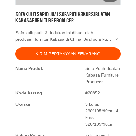
Sofa Kulit Sapi Dijual Sofa Putih 3 Kursi Buatan
Kabasa Furniture Producer
Sofa kulit putih 3 dudukan ini dibuat oleh
produsen furnitur Kabasa di China. Jual sofa kulit
bukan berarti kualitas rendah, hanya karena
pesanan dalam jumlah banyak. Kabasa adalah
KIRIM PERTANYAAN SEKARANG
produsen sofa premium yang memproduksi sofa
kulit dan sofa kain dengan kualitas terbaik
Nama Produk
Sofa Putih Buatan
dengan pengalaman produksi sofa selama 14
Kabasa Furniture
tahun. Kami mengabdikan diri untuk
Producer
memproduksi sofa kualitas terbaik dengan harga
grosir langsung untuk setiap pelanggan agar
Kode barang
#20852
mereka puas.
Ukuran
3 kursi:
230*105*90cm, 4
kursi:
320*105*90cm
Bahan Pelapis
Kulit original