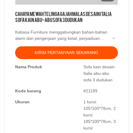
cahaya mewah telinga gajah malas desain Italia
sofa kain abu-abu sofa 3 dudukan
Kabasa Furniture menggabungkan bahan-bahan
alami dan pengerjaan yang ketat, perpaduan
minimalis Nordik dan desain Italia. Pabrik sofa
Foshan Kabasa menyediakan furnitur berkualitas
KIRIM PERTANYAAN SEKARANG
dari seluruh dunia untuk rumah modern dan
sederhana.
Nama Produk
Sofa kain desain
Italia abu-abu
sofa 3 dudukan
Kode barang
#21189
Ukuran
1 kursi:
105*100*78cm, 2
kursi:
185*100*78cm, 3
kursi: