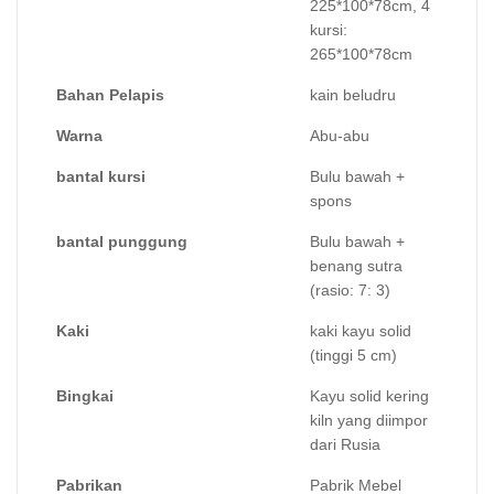
225*100*78cm, 4
kursi:
265*100*78cm
Bahan Pelapis
kain beludru
Warna
Abu-abu
bantal kursi
Bulu bawah +
spons
bantal punggung
Bulu bawah +
benang sutra
(rasio: 7: 3)
Kaki
kaki kayu solid
(tinggi 5 cm)
Bingkai
Kayu solid kering
kiln yang diimpor
dari Rusia
Pabrikan
Pabrik Mebel