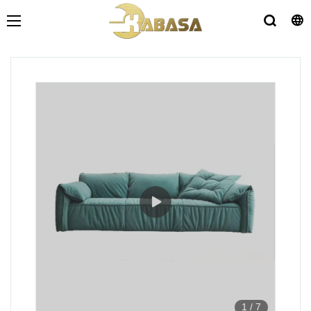
1
/
7