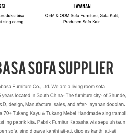
ksi
layanan
produksi bisa
OEM & ODM Sofa Furniture, Sofa Kulit,
i sing cocog.
Produsen Sofa Kain
ASA sofa supplier
sa Furniture Co., Ltd. We are a living room sofa
 years located in South China- The furniture city- of Shunde,
&D, design, Manufacture, sales, and after- layanan dodolan.
ka 70+ Tukang Kayu & Tukang Mebel Handmade sing trampil.
ksi ing pabrik kita. Pabrik Furnitur Kabasha wis sepuluh taun
ben sofa, sing digawe kanthi ati-ati, dipoles kanthi ati-ati,