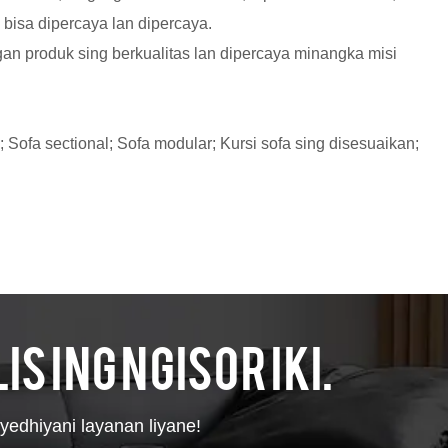
 bisa dipercaya lan dipercaya.
n produk sing berkualitas lan dipercaya minangka misi
en; Sofa sectional; Sofa modular; Kursi sofa sing disesuaikan;
s ing ngisor iki.
yedhiyani layanan liyane!