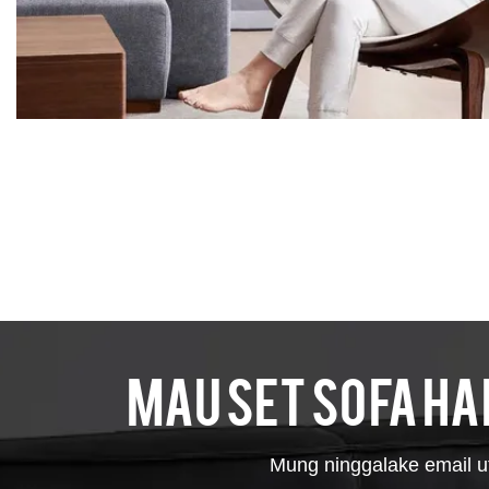
Mau set sofa har
Mung ninggalake email ut