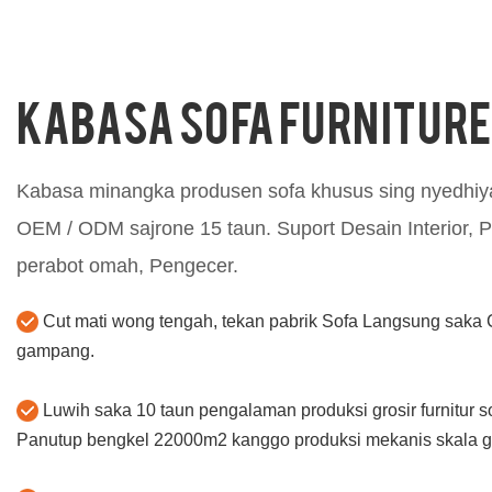
seneng reputasi apik ing pasar.Kabasa ngringkes
ngringkes ca
cacat produk kepungkur , lan terus-terusan
nambah. Spesif
nambah. Spesifikasi Sofa Modular Corner
Kabasa bisa
sectional sofa kulit lengkap warna Ireng bisa
KABASA SOFA Furniture
disesuaikan miturut kabutuhan sampeyan.
Kabasa minangka produsen sofa khusus sing nyedhiy
OEM / ODM sajrone 15 taun. Suport Desain Interior, P
perabot omah, Pengecer.
Cut mati wong tengah, tekan pabrik Sofa Langsung saka
gampang.
Luwih saka 10 taun pengalaman produksi grosir furnitur s
Panutup bengkel 22000m2 kanggo produksi mekanis skala 