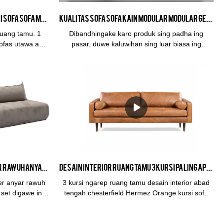
Kain Beige Teknis Kain Tiga Kursi Sofa Sofa Murah Bergaya Custom For Sale
Kualitas Sofa sofa kain modular modular gedhe ing beige kanggo dekorasi interior ruang tamu omah
uang tamu. 1
Dibandhingake karo produk sing padha ing
sofas utawa adat
pasar, duwe kaluwihan sing luar biasa ing
EM utawa ODM
babagan kinerja, kualitas, penampilan, lan liya-
 ing macem-
liyane, lan duwe reputasi apik ing pasar. .Kabasa
 sing nawakake
ngringkes cacat produk kepungkur, lan terus-
 daya tahan.
terusan nambah. Spesifikasi Sofa sofa kain
 lengkap kanggo
modular modular gedhe ing warna beige kanggo
lit asli kanggo
desain interior ruang tamu omah dekorasi omah
 wilayah liyane
bisa disesuaikan miturut kabutuhan sampeyan.
m, kang bakal
Pabrik furnitur OEM September rawuh anyar 2PCS modular sofa sofa lounge set digawe ing China Produsen | Kabasa
Desain interior ruang tamu 3 kursi paling apik ing abad pertengahan Chesterfield Hermez Orange kursi sofa kulit vegan
er anyar rawuh
3 kursi ngarep ruang tamu desain interior abad
set digawe ing
tengah chesterfield Hermez Orange kursi sofa
duk padha ing
kulit vegan dibandhingake karo produk padha
ncomparable ing
ing pasar, wis kaluwihan pinunjul incomparable