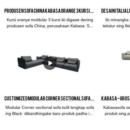
Produsen Sofa China Kabasa Orange 3 kursi kursi oranye sofa modular oranye set kanggo ruang tamu
Kursi oranye moldular 3 kursi iki digawe dening
Iki minangka 
produsen sofa China, perusahaan Kabasa. Set
tekstur sing f
sofa oranye lampu kilat sampurna kanggo ruang
ramah lingkun
tamu. Kasedhiya ing macem-macem warna,
materi panutup lan sawetara ukuran cocog karo
spasi sing beda. Kabasa nyedhiyakake layanan
OEM lan OEM kanggo distributor lan importir
kanthi rega pabrik.
Customized Modular Corner sectional sofa kulit lengkap sofa ing Pabrik ireng Saka China | Kabasa
Modular Corner sectional sofa kulit lengkap sofa
Kabasasofa se
ing Black dibandhingake karo produk padha ing
produk sing 
pasar, iku duwe kaluwihan pinunjul incomparable
pinunjul ing k
ing syarat-syarat kinerja, kualitas, katon, etc., lan
seneng rep