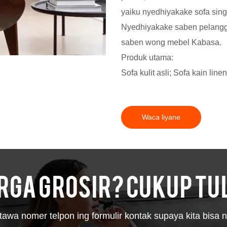
yaiku nyedhiyakake sofa sing
Nyedhiyakake saben pelangga
saben wong mebel Kabasa.
Produk utama:
Sofa kulit asli; Sofa kain lin
Waca liyane
ga grosir? Cukup tuli
awa nomer telpon ing formulir kontak supaya kita bisa n