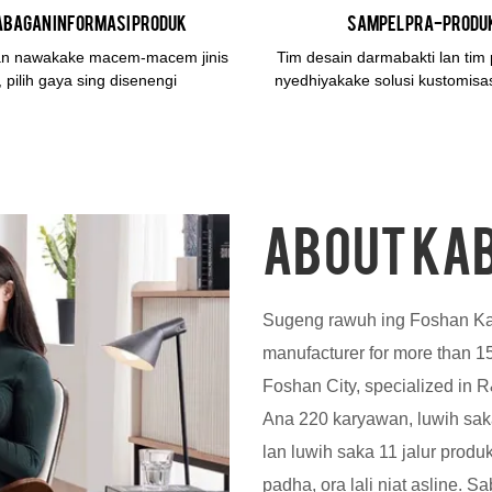
abagan informasi produk
Sampel pra-produ
an nawakake macem-macem jinis
Tim desain darmabakti lan tim 
 pilih gaya sing disenengi
nyedhiyakake solusi kustomisas
ABOUT KAB
Sugeng rawuh ing Foshan Kaba
manufacturer for more than 15
Foshan City, specialized in R
Ana 220 karyawan, luwih sa
lan luwih saka 11 jalur produ
padha, ora lali niat asline. Sa