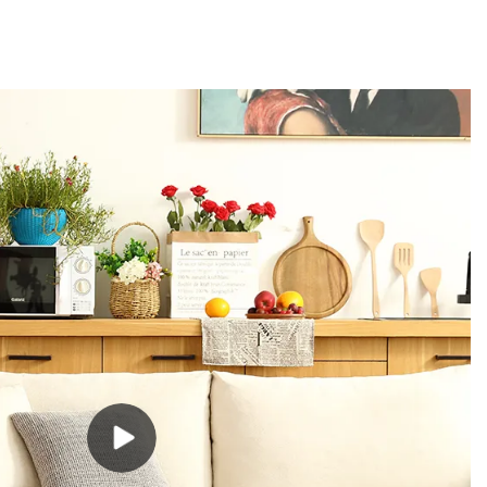
aton, etc., lan
ing syarat-syarat kinerja, kualitas, katon, etc., lan
abasa ngringkes
seneng reputasi apik ing pasar. Kabasa
erus-terusan
ngringkes cacat produk kepungkur, lan terus-
rnitur Kabasa
terusan nambah. Spesifikasi saka desain interior
ular sofa sofa
ruang tamu omah 3 seater mid century
 selaras miturut
chesterfield Hermez Orange sofa kulit vegan bisa
disesuaikan miturut kabutuhan sampeyan.