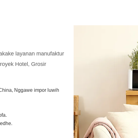
cat produk kepungkur lan terus
syarat-syarat kinerja, kualitas, k
ikasi sofa linen linen paling apik
seneng reputasi apik ing pasar.K
 disesuaikan miturut kabutuhan
cacat produk kepungkur, lan t
sampeyan.
nambah. Spesifikasi pabrik fu
September anyar rawuh 2PCS mod
lounge set digawe ing China bisa
kabutuhan.
akake layanan manufaktur
royek Hotel, Grosir
 China, Nggawe impor luwih
ofa.
gedhe.