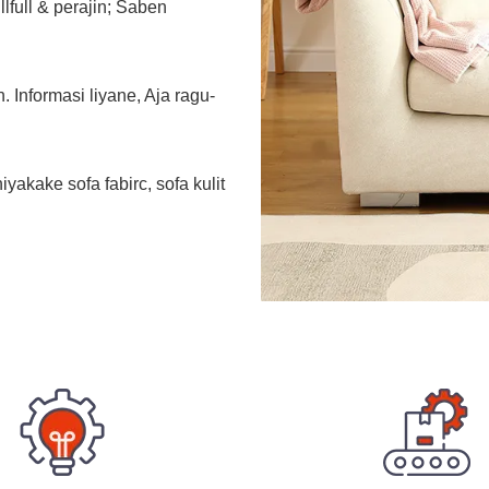
full & perajin; Saben
Informasi liyane, Aja ragu-
yakake sofa fabirc, sofa kulit