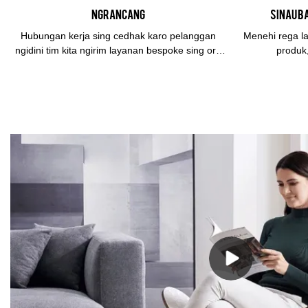
ngrancang
Sinau b
Hubungan kerja sing cedhak karo pelanggan
Menehi rega l
ngidini tim kita ngirim layanan bespoke sing ora
produk,
ana liya.