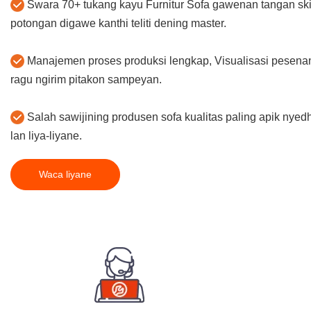
Swara 70+ tukang kayu Furnitur Sofa gawenan tangan skill
potongan digawe kanthi teliti dening master.
Manajemen proses produksi lengkap, Visualisasi pesenan. 
ragu ngirim pitakon sampeyan.
Salah sawijining produsen sofa kualitas paling apik nyedhi
lan liya-liyane.
Waca liyane