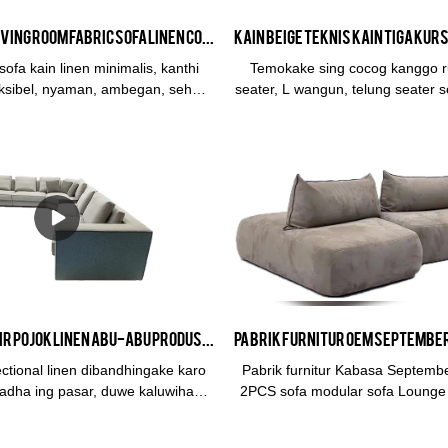
Desain Italia Living Room Fabric Sofa Linen Corner Sofa - KABASA
sofa kain linen minimalis, kanthi
Temokake sing cocog kanggo r
leksibel, nyaman, ambegan, sehat,
seater, L wangun, telung seater 
gan, tahan nyandhang, lan tahan
sofas kasedhiya. Layanan O
rereget.
kanggo sampeyan. Kasedhiya
macem pilihan saka kulit alami
macem-macem warna, rasa lan
Kasedhiya ing kain pelapis kulit
kabeh wilayah utawa gunakake ku
kursi, lengen.& bantal mburi lan
digawe saka kulit palsu premiu
luwih terjangkau.
Kabasa - Grosir pojok linen abu-abu produsen sofa sofa sectional
ctional linen dibandhingake karo
Pabrik furnitur Kabasa Septemb
padha ing pasar, duwe kaluwihan
2PCS sofa modular sofa Lounge 
inerja, kualitas, katon, etc., lan
China dibandhingake karo pro
utasi apik ing pasar. Kabasa
pasar, wis kaluwihan pinunjul i